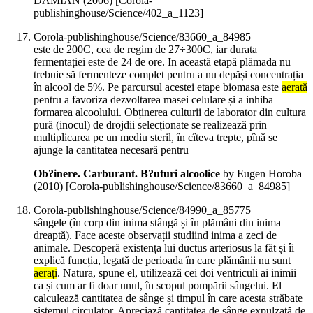
DAMIAN (
2006
)
[Corola-
publishinghouse/Science/402_a_1123]
Corola-publishinghouse/Science/83660_a_84985
este de 200C, cea de regim de 27÷300C, iar durata
fermentației este de 24 de ore. In această etapă plămada nu
trebuie să fermenteze complet pentru a nu depăși concentrația
în alcool de 5%. Pe parcursul acestei etape biomasa este
aerată
pentru a favoriza dezvoltarea masei celulare și a inhiba
formarea alcoolului. Obținerea culturii de laborator din cultura
pură (inocul) de drojdii selecționate se realizează prin
multiplicarea pe un mediu steril, în cîteva trepte, pînă se
ajunge la cantitatea necesară pentru
Ob?inere. Carburant. B?uturi alcoolice
by Eugen Horoba
(
2010
)
[Corola-publishinghouse/Science/83660_a_84985]
Corola-publishinghouse/Science/84990_a_85775
sângele (în corp din inima stângă și în plămâni din inima
dreaptă). Face aceste observații studiind inima a zeci de
animale. Descoperă existența lui ductus arteriosus la făt și îi
explică funcția, legată de perioada în care plămânii nu sunt
aerați
. Natura, spune el, utilizează cei doi ventriculi ai inimii
ca și cum ar fi doar unul, în scopul pompării sângelui. El
calculează cantitatea de sânge și timpul în care acesta străbate
sistemul circulator. Apreciază cantitatea de sânge expulzată de