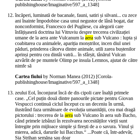
publishinghouse/Imaginative/597_a_1348]
încăperi, luminată de bacanale, fauni, satiri și silvani... cu zece
ani înainte împodobise casa unui negustor de lână bogat, dar
nonconformist, Francesco del Pugliese, cu alegorii care
înfățișaseră doctrina lui Vitruviu despre trecerea civilizației
umane de la aera ante Vulcanum la
aera
sub Vulcano : lupta și
coabitarea cu animalele, apariția monștrilor, incen diul unei
păduri, prinderea câtorva dintre animale, utili zarea buștenilor
aprinși pentru cea dintâi vatră... în sfârșit, tânărul Vulcan
azvârlit de pe muntele Olimp pe insula Lemnos, ajutat de către
nimfe să
Cartea fiului
by Norman Manea (
2012
)
[Corola-
publishinghouse/Imaginative/597_a_1348]
zeului Eol, înconjurat încă de dis cipoli care înalță primele
case. „Cel puțin două dintre panourile pictate pentru Giovan
Vespucci continuă ciclul început cu un deceniu în urmă,
ilustrând faza următoare de evoluția umanității, cea mai dragă
pictorului : trecerea de la
aera
sub Vulcano în aera sub Bacho,
când primele izbânzi în rezolvarea necesităților vieții sunt
întregite prin mijloace simple și firești de a o savura. Vinul și
mierea, adică, darurile lui Bacchus.“ ...Poate că, într-adevăr,
Sia Strihan semăna sau doar