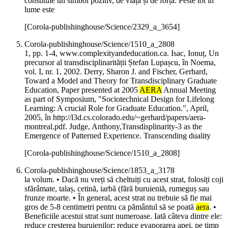
constituie un simbol pozitiv, de viață și de forță. Peste tot în
lume este
[Corola-publishinghouse/Science/2329_a_3654]
Corola-publishinghouse/Science/1510_a_2808
1, pp. 1-4, www.complexityandeducation.ca. Isac, Ionuț, Un
precursor al transdisciplinarității Ștefan Lupașcu, în Noema,
vol. I, nr. 1, 2002. Derry, Sharon J. and Fischer, Gerhard,
Toward a Model and Theory for Transdisciplinary Graduate
Education, Paper presented at 2005
AERA
Annual Meeting
as part of Symposium, "Sociotechnical Design for Lifelong
Learning: A crucial Role for Graduate Education.", April,
2005, în http://l3d.cs.colorado.edu/~gerhard/papers/aera-
montreal.pdf. Judge, Anthony,Transdisplinarity-3 as the
Emergence of Patterned Experience. Transcending duality
[Corola-publishinghouse/Science/1510_a_2808]
Corola-publishinghouse/Science/1853_a_3178
la volum. • Dacă nu vreți să cheltuiți cu acest strat, folosiți coji
sfărâmate, talaș, cetină, iarbă (fără buruieniă, rumeguș sau
frunze moarte. • În general, acest strat nu trebuie să fie mai
gros de 5-8 centimetri pentru ca pământul să se poată
aera
. •
Beneficiile acestui strat sunt numeroase. Iată câteva dintre ele:
reduce creșterea buruienilor; reduce evaporarea apei, pe timp