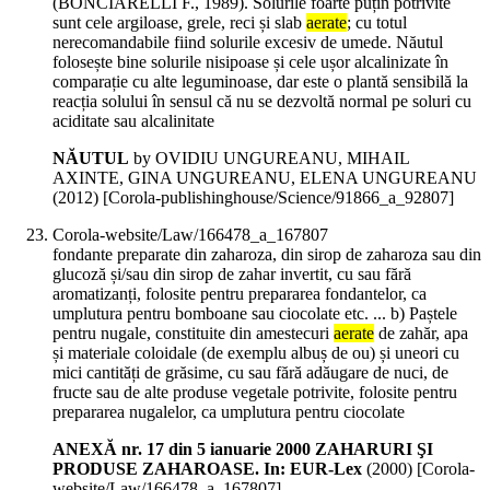
(BONCIARELLI F., 1989). Solurile foarte puțin potrivite
sunt cele argiloase, grele, reci și slab
aerate
; cu totul
nerecomandabile fiind solurile excesiv de umede. Năutul
folosește bine solurile nisipoase și cele ușor alcalinizate în
comparație cu alte leguminoase, dar este o plantă sensibilă la
reacția solului în sensul că nu se dezvoltă normal pe soluri cu
aciditate sau alcalinitate
NĂUTUL
by OVIDIU UNGUREANU, MIHAIL
AXINTE, GINA UNGUREANU, ELENA UNGUREANU
(
2012
)
[Corola-publishinghouse/Science/91866_a_92807]
Corola-website/Law/166478_a_167807
fondante preparate din zaharoza, din sirop de zaharoza sau din
glucoză și/sau din sirop de zahar invertit, cu sau fără
aromatizanți, folosite pentru prepararea fondantelor, ca
umplutura pentru bomboane sau ciocolate etc. ... b) Paștele
pentru nugale, constituite din amestecuri
aerate
de zahăr, apa
și materiale coloidale (de exemplu albuș de ou) și uneori cu
mici cantități de grăsime, cu sau fără adăugare de nuci, de
fructe sau de alte produse vegetale potrivite, folosite pentru
prepararea nugalelor, ca umplutura pentru ciocolate
ANEXĂ nr. 17 din 5 ianuarie 2000 ZAHARURI ŞI
PRODUSE ZAHAROASE. In: EUR-Lex
(
2000
)
[Corola-
website/Law/166478_a_167807]