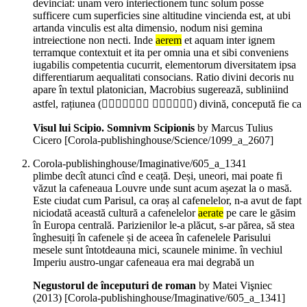
devinciat: unam vero interiectionem tunc solum posse
sufficere cum superficies sine altitudine vincienda est, at ubi
artanda vinculis est alta dimensio, nodum nisi gemina
intreiectione non necti. Inde
aerem
et aquam inter ignem
terramque contextuit et ita per omnia una et sibi conveniens
iugabilis competentia cucurrit, elementorum diversitatem ipsa
differentiarum aequalitati consocians. Ratio divini decoris nu
apare în textul platonician, Macrobius sugerează, subliniind
astfel, rațiunea ( ) divină, concepută fie ca
Visul lui Scipio. Somnivm Scipionis
by Marcus Tulius
Cicero
[Corola-publishinghouse/Science/1099_a_2607]
Corola-publishinghouse/Imaginative/605_a_1341
plimbe decît atunci cînd e ceață. Deși, uneori, mai poate fi
văzut la cafeneaua Louvre unde sunt acum așezat la o masă.
Este ciudat cum Parisul, ca oraș al cafenelelor, n-a avut de fapt
niciodată această cultură a cafenelelor
aerate
pe care le găsim
în Europa centrală. Parizienilor le-a plăcut, s-ar părea, să stea
înghesuiți în cafenele și de aceea în cafenelele Parisului
mesele sunt întotdeauna mici, scaunele minime. în vechiul
Imperiu austro-ungar cafeneaua era mai degrabă un
Negustorul de începuturi de roman
by Matei Vişniec
(
2013
)
[Corola-publishinghouse/Imaginative/605_a_1341]