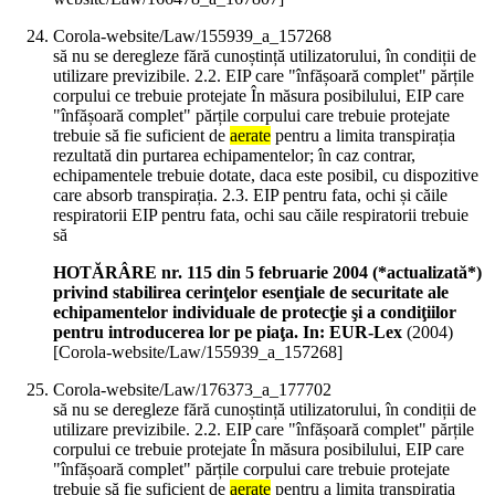
Corola-website/Law/155939_a_157268
să nu se deregleze fără cunoștință utilizatorului, în condiții de
utilizare previzibile. 2.2. EIP care "înfășoară complet" părțile
corpului ce trebuie protejate În măsura posibilului, EIP care
"înfășoară complet" părțile corpului care trebuie protejate
trebuie să fie suficient de
aerate
pentru a limita transpirația
rezultată din purtarea echipamentelor; în caz contrar,
echipamentele trebuie dotate, daca este posibil, cu dispozitive
care absorb transpirația. 2.3. EIP pentru fata, ochi și căile
respiratorii EIP pentru fata, ochi sau căile respiratorii trebuie
să
HOTĂRÂRE nr. 115 din 5 februarie 2004 (*actualizată*)
privind stabilirea cerinţelor esenţiale de securitate ale
echipamentelor individuale de protecţie şi a condiţiilor
pentru introducerea lor pe piaţa. In: EUR-Lex
(
2004
)
[Corola-website/Law/155939_a_157268]
Corola-website/Law/176373_a_177702
să nu se deregleze fără cunoștință utilizatorului, în condiții de
utilizare previzibile. 2.2. EIP care "înfășoară complet" părțile
corpului ce trebuie protejate În măsura posibilului, EIP care
"înfășoară complet" părțile corpului care trebuie protejate
trebuie să fie suficient de
aerate
pentru a limita transpirația