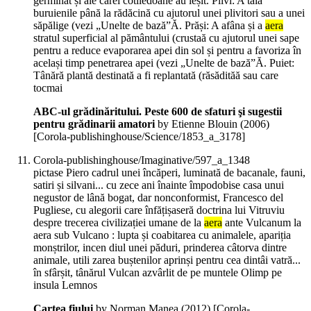
germinat și ale cărei cotiledoane au ieșit. Plivi: A tăia
buruienile până la rădăcină cu ajutorul unei plivitori sau a unei
săpălige (vezi „Unelte de bază”Ă. Prăși: A afâna și a
aera
stratul superficial al pământului (crustaă cu ajutorul unei sape
pentru a reduce evaporarea apei din sol și pentru a favoriza în
același timp penetrarea apei (vezi „Unelte de bază”Ă. Puiet:
Tânără plantă destinată a fi replantată (răsădităă sau care
tocmai
ABC-ul grădinăritului. Peste 600 de sfaturi şi sugestii
pentru grădinarii amatori
by Etienne Blouin (
2006
)
[Corola-publishinghouse/Science/1853_a_3178]
Corola-publishinghouse/Imaginative/597_a_1348
pictase Piero cadrul unei încăperi, luminată de bacanale, fauni,
satiri și silvani... cu zece ani înainte împodobise casa unui
negustor de lână bogat, dar nonconformist, Francesco del
Pugliese, cu alegorii care înfățișaseră doctrina lui Vitruviu
despre trecerea civilizației umane de la
aera
ante Vulcanum la
aera sub Vulcano : lupta și coabitarea cu animalele, apariția
monștrilor, incen diul unei păduri, prinderea câtorva dintre
animale, utili zarea buștenilor aprinși pentru cea dintâi vatră...
în sfârșit, tânărul Vulcan azvârlit de pe muntele Olimp pe
insula Lemnos
Cartea fiului
by Norman Manea (
2012
)
[Corola-