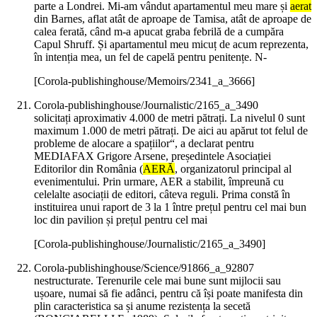
parte a Londrei. Mi-am vândut apartamentul meu mare și
aerat
din Barnes, aflat atât de aproape de Tamisa, atât de aproape de
calea ferată, când m-a apucat graba febrilă de a cumpăra
Capul Shruff. Și apartamentul meu micuț de acum reprezenta,
în intenția mea, un fel de capelă pentru penitențe. N-
[Corola-publishinghouse/Memoirs/2341_a_3666]
Corola-publishinghouse/Journalistic/2165_a_3490
solicitați aproximativ 4.000 de metri pătrați. La nivelul 0 sunt
maximum 1.000 de metri pătrați. De aici au apărut tot felul de
probleme de alocare a spațiilor“, a declarat pentru
MEDIAFAX Grigore Arsene, președintele Asociației
Editorilor din România (
AERĂ
, organizatorul principal al
evenimentului. Prin urmare, AER a stabilit, împreună cu
celelalte asociații de editori, câteva reguli. Prima constă în
instituirea unui raport de 3 la 1 între prețul pentru cel mai bun
loc din pavilion și prețul pentru cel mai
[Corola-publishinghouse/Journalistic/2165_a_3490]
Corola-publishinghouse/Science/91866_a_92807
nestructurate. Terenurile cele mai bune sunt mijlocii sau
ușoare, numai să fie adânci, pentru că își poate manifesta din
plin caracteristica sa și anume rezistența la secetă