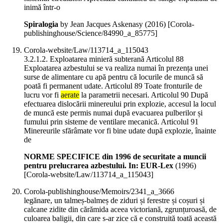
inimă într-o
Spiralogia
by Jean Jacques Askenasy (
2016
)
[Corola-
publishinghouse/Science/84990_a_85775]
Corola-website/Law/113714_a_115043
3.2.1.2. Exploatarea minieră subterană Articolul 88
Exploatarea azbestului se va realiza numai în prezența unei
surse de alimentare cu apă pentru că locurile de muncă să
poată fi permanent udate. Articolul 89 Toate fronturile de
lucru vor fi
aerate
la parametrii necesari. Articolul 90 După
efectuarea dislocării minereului prin explozie, accesul la locul
de muncă este permis numai după evacuarea pulberilor și
fumului prin sisteme de ventilare mecanică. Articolul 91
Minereurile sfărâmate vor fi bine udate după explozie, înainte
de
NORME SPECIFICE din 1996 de securitate a muncii
pentru prelucrarea azbestului. In: EUR-Lex
(
1996
)
[Corola-website/Law/113714_a_115043]
Corola-publishinghouse/Memoirs/2341_a_3666
legănare, un talmeș-balmeș de ziduri și ferestre și coșuri și
calcane zidite din cărămida aceea victoriană, zgrunțuroasă, de
culoarea baligii, din care s-ar zice că e construită toată această