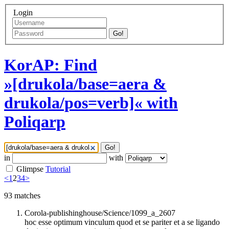
Login
Go!
KorAP: Find
»[drukola/base=aera &
drukola/pos=verb]« with
Poliqarp
Go!
in
with
Glimpse
Tutorial
<
1
2
3
4
>
93
matches
Corola-publishinghouse/Science/1099_a_2607
hoc esse optimum vinculum quod et se pariter et a se ligando