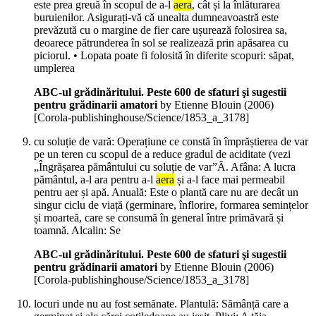
este prea greuă în scopul de a-l
aera
, cât și la înlăturarea
buruienilor. Asigurați-vă că unealta dumneavoastră este
prevăzută cu o margine de fier care ușurează folosirea sa,
deoarece pătrunderea în sol se realizează prin apăsarea cu
piciorul. • Lopata poate fi folosită în diferite scopuri: săpat,
umplerea
ABC-ul grădinăritului. Peste 600 de sfaturi şi sugestii
pentru grădinarii amatori
by Etienne Blouin (
2006
)
[Corola-publishinghouse/Science/1853_a_3178]
cu soluție de vară: Operațiune ce constă în împrăștierea de var
pe un teren cu scopul de a reduce gradul de aciditate (vezi
„Îngrășarea pământului cu soluție de var”Ă. Afâna: A lucra
pământul, a-l ara pentru a-l
aera
și a-l face mai permeabil
pentru aer și apă. Anuală: Este o plantă care nu are decât un
singur ciclu de viață (germinare, înflorire, formarea semințelor
și moarteă, care se consumă în general între primăvară și
toamnă. Alcalin: Se
ABC-ul grădinăritului. Peste 600 de sfaturi şi sugestii
pentru grădinarii amatori
by Etienne Blouin (
2006
)
[Corola-publishinghouse/Science/1853_a_3178]
locuri unde nu au fost semănate. Plantulă: Sămânță care a