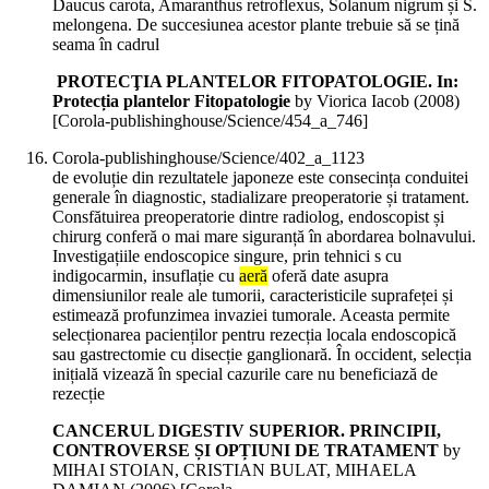
Daucus carota, Amaranthus retroflexus, Solanum nigrum și S.
melongena. De succesiunea acestor plante trebuie să se țină
seama în cadrul
PROTECŢIA PLANTELOR FITOPATOLOGIE. In:
Protecția plantelor Fitopatologie
by Viorica Iacob (
2008
)
[Corola-publishinghouse/Science/454_a_746]
Corola-publishinghouse/Science/402_a_1123
de evoluție din rezultatele japoneze este consecința conduitei
generale în diagnostic, stadializare preoperatorie și tratament.
Consfătuirea preoperatorie dintre radiolog, endoscopist și
chirurg conferă o mai mare siguranță în abordarea bolnavului.
Investigațiile endoscopice singure, prin tehnici s cu
indigocarmin, insuflație cu
aeră
oferă date asupra
dimensiunilor reale ale tumorii, caracteristicile suprafeței și
estimează profunzimea invaziei tumorale. Aceasta permite
selecționarea pacienților pentru rezecția locala endoscopică
sau gastrectomie cu disecție ganglionară. În occident, selecția
inițială vizează în special cazurile care nu beneficiază de
rezecție
CANCERUL DIGESTIV SUPERIOR. PRINCIPII,
CONTROVERSE ȘI OPȚIUNI DE TRATAMENT
by
MIHAI STOIAN, CRISTIAN BULAT, MIHAELA