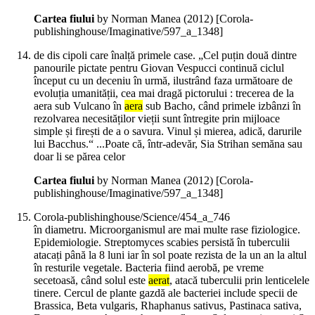
Cartea fiului
by Norman Manea (
2012
)
[Corola-
publishinghouse/Imaginative/597_a_1348]
de dis cipoli care înalță primele case. „Cel puțin două dintre
panourile pictate pentru Giovan Vespucci continuă ciclul
început cu un deceniu în urmă, ilustrând faza următoare de
evoluția umanității, cea mai dragă pictorului : trecerea de la
aera sub Vulcano în
aera
sub Bacho, când primele izbânzi în
rezolvarea necesităților vieții sunt întregite prin mijloace
simple și firești de a o savura. Vinul și mierea, adică, darurile
lui Bacchus.“ ...Poate că, într-adevăr, Sia Strihan semăna sau
doar li se părea celor
Cartea fiului
by Norman Manea (
2012
)
[Corola-
publishinghouse/Imaginative/597_a_1348]
Corola-publishinghouse/Science/454_a_746
în diametru. Microorganismul are mai multe rase fiziologice.
Epidemiologie. Streptomyces scabies persistă în tuberculii
atacați până la 8 luni iar în sol poate rezista de la un an la altul
în resturile vegetale. Bacteria fiind aerobă, pe vreme
secetoasă, când solul este
aerat
, atacă tuberculii prin lenticelele
tinere. Cercul de plante gazdă ale bacteriei include specii de
Brassica, Beta vulgaris, Rhaphanus sativus, Pastinaca sativa,