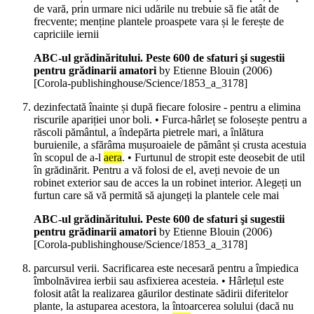
de vară, prin urmare nici udările nu trebuie să fie atât de
frecvente; menține plantele proaspete vara și le ferește de
capriciile iernii
ABC-ul grădinăritului. Peste 600 de sfaturi şi sugestii
pentru grădinarii amatori
by Etienne Blouin (
2006
)
[Corola-publishinghouse/Science/1853_a_3178]
dezinfectată înainte și după fiecare folosire - pentru a elimina
riscurile apariției unor boli. • Furca-hârleț se folosește pentru a
răscoli pământul, a îndepărta pietrele mari, a înlătura
buruienile, a sfărâma mușuroaiele de pământ și crusta acestuia
în scopul de a-l
aera
. • Furtunul de stropit este deosebit de util
în grădinărit. Pentru a vă folosi de el, aveți nevoie de un
robinet exterior sau de acces la un robinet interior. Alegeți un
furtun care să vă permită să ajungeți la plantele cele mai
ABC-ul grădinăritului. Peste 600 de sfaturi şi sugestii
pentru grădinarii amatori
by Etienne Blouin (
2006
)
[Corola-publishinghouse/Science/1853_a_3178]
parcursul verii. Sacrificarea este necesară pentru a împiedica
îmbolnăvirea ierbii sau asfixierea acesteia. • Hârlețul este
folosit atât la realizarea găurilor destinate sădirii diferitelor
plante, la astuparea acestora, la întoarcerea solului (dacă nu