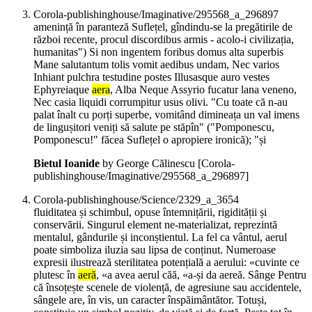
Corola-publishinghouse/Imaginative/295568_a_296897
amenință în paranteză Suflețel, gîndindu-se la pregătirile de
război recente, procul discordibus armis - acolo-i civilizația,
humanitas") Si non ingentem foribus domus alta superbis
Mane salutantum tolis vomit aedibus undam, Nec varios
Inhiant pulchra testudine postes Illusasque auro vestes
Ephyreiaque
aera
, Alba Neque Assyrio fucatur lana veneno,
Nec casia liquidi corrumpitur usus olivi. "Cu toate că n-au
palat înalt cu porți superbe, vomitând dimineața un val imens
de lingușitori veniți să salute pe stăpîn" ("Pomponescu,
Pomponescu!" făcea Suflețel o apropiere ironică); "și
Bietul Ioanide
by George Călinescu
[Corola-
publishinghouse/Imaginative/295568_a_296897]
Corola-publishinghouse/Science/2329_a_3654
fluiditatea și schimbul, opuse întemnițării, rigidității și
conservării. Singurul element ne-materializat, reprezintă
mentalul, gândurile și inconștientul. La fel ca vântul, aerul
poate simboliza iluzia sau lipsa de conținut. Numeroase
expresii ilustrează sterilitatea potențială a aerului: «cuvinte ce
plutesc în
aeră
, «a avea aerul căă, «a-și da aereă. Sânge Pentru
că însoțește scenele de violență, de agresiune sau accidentele,
sângele are, în vis, un caracter înspăimântător. Totuși,