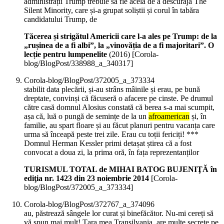
administrații Trump trebuie să fie acela de a descuraja The
Silent Minority, care și-a grupat soliștii și corul în tabăra
candidatului Trump, de
Tăcerea și strigătul Americii care l-a ales pe Trump: de la
„rușinea de a fi albi”, la „vinovăția de a fi majoritari”. O
lecție pentru lumpenelite
(
2016
)
[Corola-
blog/BlogPost/338988_a_340317]
Corola-blog/BlogPost/372005_a_373334
stabilit data plecării, și-au strâns mâinile și erau, pe bună
dreptate, convinși că făcuseră o afacere pe cinste. Pe drumul
către casă domnul Alosius constată că berea s-a mai scumpit,
așa că, luă o pungă de semințe de la un
afroamerican
și, în
familie, au spart floare și au făcut planuri pentru vacanța care
urma să înceapă peste trei zile. Erau cu toții fericiți! ***
Domnul Herman Kessler primi detașat știrea că a fost
convocat a doua zi, la prima oră, în fața reprezentanților
TURISMUL TOTAL de MIHAI BATOG BUJENIŢĂ în
ediţia nr. 1423 din 23 noiembrie 2014
[Corola-
blog/BlogPost/372005_a_373334]
Corola-blog/BlogPost/372767_a_374096
au, păstrează sângele lor curat și binefăcător. Nu-mi cereți să
vă spun mai mult! Țara mea Transilvania, are multe secrete pe