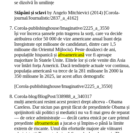
se dizolvă în umilințe
Stăpâni și sclavi
by Angelo Mitchievici (
2014
)
[Corola-
journal/Journalistic/2837_a_4162]
Corola-publishinghouse/Imaginative/2225_a_3550
își vor încerca șansele prin tragerea la sorți, care va decide
atribuirea celor 50 000 de vize americane anual îsunt deja
înregistrate opt milioane de candidaturi, dintre care 1,5
milioane din Orientul Mijlociu). Peste douăzeci de ani,
populațiile hispanică și
afroamericană
vor fi aproape
majoritare în Statele Unite. Elitele lor și cele venite din Asia
vor întări forța Americii. Dacă tendințele actuale vor continua,
populația americană va trece de la 281 milioane în 2000 la
350 milioane în 2025, iar acest aflux demografic
[Corola-publishinghouse/Imaginative/2225_a_3550]
Corola-blog/BlogPost/338988_a_340317
mulți americani resimt acest proiect drept altceva - Obama
Careless. Dar niciun pas greșit făcut de președintele Obama și
sprijinitorii săi politici și mediatici nu va fi mai greu de reparat
— de orice administrație — decât cartea etnică pe care primul
președinte
afroamerican
a jucat-o și împins-o până la limite
extrem de riscante. Unul din eforturile majore ale viitoarei