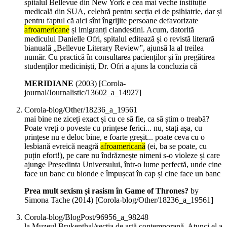
spitalul Bellevue din New York e cea mai veche instituție
medicală din SUA, celebră pentru secția ei de psihiatrie, dar și
pentru faptul că aici sînt îngrijite persoane defavorizate
afroamericane
și imigranți clandestini. Acum, datorită
medicului Danielle Ofri, spitalul editează și o revistă literară
bianuală „Bellevue Literary Review”, ajunsă la al treilea
număr. Cu practică în consultarea pacienților și în pregătirea
studenților mediciniști, Dr. Ofri a ajuns la concluzia că
MERIDIANE
(
2003
)
[Corola-
journal/Journalistic/13602_a_14927]
Corola-blog/Other/18236_a_19561
mai bine ne ziceți exact și cu ce să fie, ca să știm o treabă?
Poate vreți o poveste cu prințese ferici... nu, stați așa, cu
prințese nu e deloc bine, e foarte greșit... poate ceva cu o
lesbiană evreică neagră
afroamericană
(ei, ba se poate, cu
puțin efort!), pe care nu îndrăznește nimeni s-o violeze și care
ajunge Președinta Universului, într-o lume perfectă, unde cine
face un banc cu blonde e împușcat în cap și cine face un banc
Prea mult sexism și rasism în Game of Thrones?
by
Simona Tache (
2014
)
[Corola-blog/Other/18236_a_19561]
Corola-blog/BlogPost/96956_a_98248
la Muzeul Brukenthal/secția de artă contemporană. Atunci el a