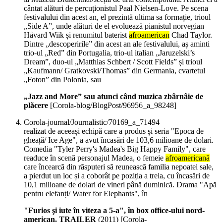
cântat alături de percuționistul Paal Nielsen-Love. Pe scena
festivalului din acest an, el prezintă ultima sa formație, trioul
„Side A”, unde alături de el evoluează pianistul norvegian
Håvard Wiik și renumitul baterist
afroamerican
Chad Taylor.
Dintre „descoperirile” din acest an ale festivalului, aș aminti
trio-ul „Red” din Portugalia, trio-ul italian „Jaruzelski’s
Dream”, duo-ul „Matthias Schbert / Scott Fields” și trioul
„Kaufmann/ Gratkovski/Thomas” din Germania, cvartetul
„Foton” din Polonia, sau
„Jazz and More” sau atunci când muzica zbârnâie de
plăcere
[Corola-blog/BlogPost/96956_a_98248]
Corola-journal/Journalistic/70169_a_71494
realizat de aceeași echipă care a produs și seria "Epoca de
gheață/ Ice Age", a avut încasări de 103,6 milioane de dolari.
Comedia "Tyler Perry's Madea's Big Happy Family", care
readuce în scenă personajul Madea, o femeie
afroamericană
care încearcă din răsputeri să reunească familia nepoatei sale,
a pierdut un loc și a coborât pe poziția a treia, cu încasări de
10,1 milioane de dolari de vineri până duminică. Drama "Apă
pentru elefanți/ Water for Elephants", în
"Furios şi iute în viteza a 5-a", în box office-ului nord-
american. TRAILER
(
2011
)
[Corola-