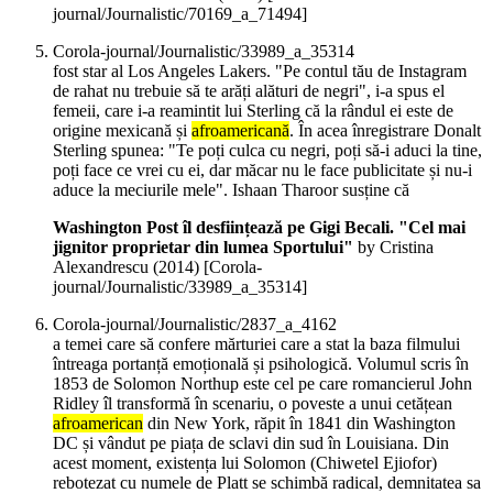
journal/Journalistic/70169_a_71494]
Corola-journal/Journalistic/33989_a_35314
fost star al Los Angeles Lakers. "Pe contul tău de Instagram
de rahat nu trebuie să te arăți alături de negri", i-a spus el
femeii, care i-a reamintit lui Sterling că la rândul ei este de
origine mexicană și
afroamericană
. În acea înregistrare Donalt
Sterling spunea: "Te poți culca cu negri, poți să-i aduci la tine,
poți face ce vrei cu ei, dar măcar nu le face publicitate și nu-i
aduce la meciurile mele". Ishaan Tharoor susține că
Washington Post îl desființează pe Gigi Becali. "Cel mai
jignitor proprietar din lumea Sportului"
by Cristina
Alexandrescu (
2014
)
[Corola-
journal/Journalistic/33989_a_35314]
Corola-journal/Journalistic/2837_a_4162
a temei care să confere mărturiei care a stat la baza filmului
întreaga portanță emoțională și psihologică. Volumul scris în
1853 de Solomon Northup este cel pe care romancierul John
Ridley îl transformă în scenariu, o poveste a unui cetățean
afroamerican
din New York, răpit în 1841 din Washington
DC și vândut pe piața de sclavi din sud în Louisiana. Din
acest moment, existența lui Solomon (Chiwetel Ejiofor)
rebotezat cu numele de Platt se schimbă radical, demnitatea sa