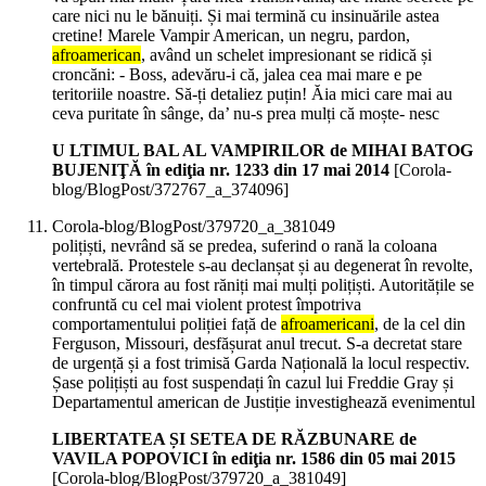
care nici nu le bănuiți. Și mai termină cu insinuările astea
cretine! Marele Vampir American, un negru, pardon,
afroamerican
, având un schelet impresionant se ridică și
croncăni: - Boss, adevăru-i că, jalea cea mai mare e pe
teritoriile noastre. Să-ți detaliez puțin! Ăia mici care mai au
ceva puritate în sânge, da’ nu-s prea mulți că moște- nesc
U LTIMUL BAL AL VAMPIRILOR de MIHAI BATOG
BUJENIŢĂ în ediţia nr. 1233 din 17 mai 2014
[Corola-
blog/BlogPost/372767_a_374096]
Corola-blog/BlogPost/379720_a_381049
polițiști, nevrând să se predea, suferind o rană la coloana
vertebrală. Protestele s-au declanșat și au degenerat în revolte,
în timpul cărora au fost răniți mai mulți polițiști. Autoritățile se
confruntă cu cel mai violent protest împotriva
comportamentului poliției față de
afroamericani
, de la cel din
Ferguson, Missouri, desfășurat anul trecut. S-a decretat stare
de urgență și a fost trimisă Garda Națională la locul respectiv.
Șase polițiști au fost suspendați în cazul lui Freddie Gray și
Departamentul american de Justiție investighează evenimentul
LIBERTATEA ȘI SETEA DE RĂZBUNARE de
VAVILA POPOVICI în ediţia nr. 1586 din 05 mai 2015
[Corola-blog/BlogPost/379720_a_381049]