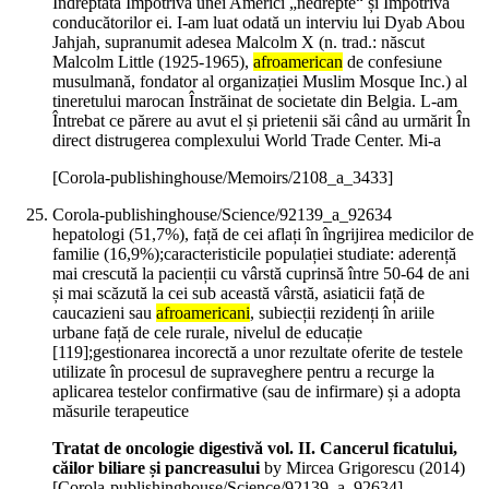
Îndreptată Împotriva unei Americi „nedrepte“ și Împotriva
conducătorilor ei. I-am luat odată un interviu lui Dyab Abou
Jahjah, supranumit adesea Malcolm X (n. trad.: născut
Malcolm Little (1925-1965),
afroamerican
de confesiune
musulmană, fondator al organizației Muslim Mosque Inc.) al
tineretului marocan Înstrăinat de societate din Belgia. L-am
Întrebat ce părere au avut el și prietenii săi când au urmărit În
direct distrugerea complexului World Trade Center. Mi-a
[Corola-publishinghouse/Memoirs/2108_a_3433]
Corola-publishinghouse/Science/92139_a_92634
hepatologi (51,7%), față de cei aflați în îngrijirea medicilor de
familie (16,9%);caracteristicile populației studiate: aderență
mai crescută la pacienții cu vârstă cuprinsă între 50-64 de ani
și mai scăzută la cei sub această vârstă, asiaticii față de
caucazieni sau
afroamericani
, subiecții rezidenți în ariile
urbane față de cele rurale, nivelul de educație
[119];gestionarea incorectă a unor rezultate oferite de testele
utilizate în procesul de supraveghere pentru a recurge la
aplicarea testelor confirmative (sau de infirmare) și a adopta
măsurile terapeutice
Tratat de oncologie digestivă vol. II. Cancerul ficatului,
căilor biliare și pancreasului
by Mircea Grigorescu (
2014
)
[Corola-publishinghouse/Science/92139_a_92634]