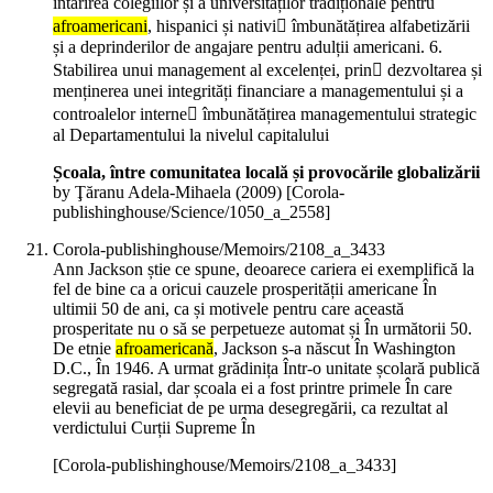
întărirea colegiilor și a universităților tradiționale pentru
afroamericani
, hispanici și nativi îmbunătățirea alfabetizării
și a deprinderilor de angajare pentru adulții americani. 6.
Stabilirea unui management al excelenței, prin dezvoltarea și
menținerea unei integrități financiare a managementului și a
controalelor interne îmbunătățirea managementului strategic
al Departamentului la nivelul capitalului
Școala, între comunitatea locală și provocările globalizării
by Ţăranu Adela-Mihaela (
2009
)
[Corola-
publishinghouse/Science/1050_a_2558]
Corola-publishinghouse/Memoirs/2108_a_3433
Ann Jackson știe ce spune, deoarece cariera ei exemplifică la
fel de bine ca a oricui cauzele prosperității americane În
ultimii 50 de ani, ca și motivele pentru care această
prosperitate nu o să se perpetueze automat și În următorii 50.
De etnie
afroamericană
, Jackson s-a născut În Washington
D.C., În 1946. A urmat grădinița Într-o unitate școlară publică
segregată rasial, dar școala ei a fost printre primele În care
elevii au beneficiat de pe urma desegregării, ca rezultat al
verdictului Curții Supreme În
[Corola-publishinghouse/Memoirs/2108_a_3433]