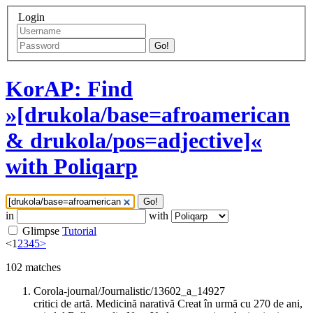
Login
Go!
KorAP: Find
»[drukola/base=afroamerican
& drukola/pos=adjective]«
with Poliqarp
Go!
in
with
Glimpse
Tutorial
<
1
2
3
4
5
>
102
matches
Corola-journal/Journalistic/13602_a_14927
critici de artă. Medicină narativă Creat în urmă cu 270 de ani,