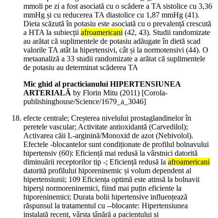
mmoli pe zi a fost asociată cu o scădere a TA sistolice cu 3,36
mmHg și cu reducerea TA diastolice cu 1,87 mmHg (41).
Dieta scăzută în potasiu este asociată cu o prevalență crescută
a HTA la subiecții
afroamericani
(42, 43). Studii randomizate
au arătat că suplimentele de potasiu adăugate în dietă scad
valorile TA atât la hipertensivi, cât și la normotensivi (44). O
metaanaliză a 33 studii randomizate a arătat că suplimentele
de potasiu au determinat scăderea TA
Mic ghid al practicianului HIPERTENSIUNEA
ARTERIALĂ
by Florin Mitu (
2011
)
[Corola-
publishinghouse/Science/1679_a_3046]
efecte centrale; Creșterea nivelului prostaglandinelor în
peretele vascular; Activitate antioxidantă (Carvedilol);
Activarea căii L-arginină/Monoxid de azot (Nebivolol).
Efectele -blocantelor sunt condiționate de profilul bolnavului
hipertensiv (60): Eficiență mai redusă la vârstnici datorită
diminuării receptorilor tip -; Eficiență redusă la
afroamericani
datorită profilului hiporeninemic și volum dependent al
hipertensiunii; 109 Eficiența optimă este atinsă la bolnavii
hiperși normoreninemici, fiind mai puțin eficiente la
hiporeninemici; Durata bolii hipertensive influențează
răspunsul la tratamentul cu --blocante: Hipertensiunea
instalată recent, vârsta tânără a pacientului și