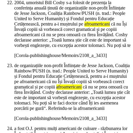
2004, umoristul Bill Cosby s-a folosit de prezența la
conferința anuală ținută de organizațiile non-profit Înființate
de Jesse Jackson, Coaliția Rainbow/PUSH (n. trad.: People
United to Serve Humanity) și Fondul pentru Educație
Cetățenească, pentru a-i muștrului pe
afroamericani
că nu Își
Învață copiii să vorbească corect gramatical și pe copiii
afroamericani că nu se prea omoară cu firea Învățând. Cosby
declarase anterior: „Toată lumea știe cât este de important să
vorbești englezește, cu excepția acestor tolomaci. Nu poți să te
[Corola-publishinghouse/Memoirs/2108_a_3433]
de organizațiile non-profit Înființate de Jesse Jackson, Coaliția
Rainbow/PUSH (n. trad.: People United to Serve Humanity)
și Fondul pentru Educație Cetățenească, pentru a-i muștrului
pe afroamericani că nu Își Învață copiii să vorbească corect
gramatical și pe copiii
afroamericani
că nu se prea omoară cu
firea Învățând. Cosby declarase anterior: „Toată lumea știe cât
este de important să vorbești englezește, cu excepția acestor
tolomaci. Nu poți să te faci doctor când Îți ies asemenea
porcării pe gură“. Referindu-se la afroamericanii
[Corola-publishinghouse/Memoirs/2108_a_3433]
a fost O.J. pentru mulți americani de culoare - răzbunarea lor