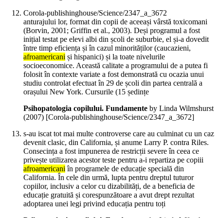
Corola-publishinghouse/Science/2347_a_3672
anturajului lor, format din copii de aceeași vârstă toxicomani
(Borvin, 2001; Griffin et al., 2003). Deși programul a fost
inițial testat pe elevi albi din școli de suburbie, el și-a dovedit
între timp eficiența și în cazul minorităților (caucazieni,
afroamericani
și hispanici) și la toate nivelurile
socioeconomice. Această calitate a programului de a putea fi
folosit în contexte variate a fost demonstrată cu ocazia unui
studiu controlat efectuat în 29 de școli din partea centrală a
orașului New York. Cursurile (15 ședințe
Psihopatologia copilului. Fundamente
by Linda Wilmshurst
(
2007
)
[Corola-publishinghouse/Science/2347_a_3672]
s-au iscat tot mai multe controverse care au culminat cu un caz
devenit clasic, din California, și anume Larry P. contra Riles.
Consecința a fost impunerea de restricții severe în ceea ce
privește utilizarea acestor teste pentru a-i repartiza pe copiii
afroamericani
în programele de educație specială din
California. În cele din urmă, lupta pentru dreptul tuturor
copiilor, inclusiv a celor cu dizabilități, de a beneficia de
educație gratuită și corespunzătoare a avut drept rezultat
adoptarea unei legi privind educația pentru toți