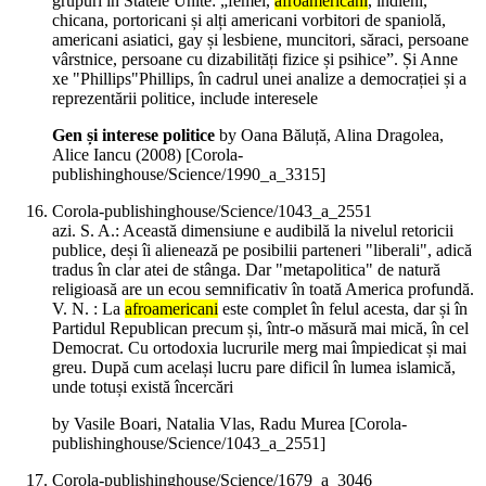
grupuri în Statele Unite: „femei,
afroamericani
, indieni,
chicana, portoricani și alți americani vorbitori de spaniolă,
americani asiatici, gay și lesbiene, muncitori, săraci, persoane
vârstnice, persoane cu dizabilități fizice și psihice”. Și Anne
xe "Phillips"Phillips, în cadrul unei analize a democrației și a
reprezentării politice, include interesele
Gen și interese politice
by Oana Băluță, Alina Dragolea,
Alice Iancu (
2008
)
[Corola-
publishinghouse/Science/1990_a_3315]
Corola-publishinghouse/Science/1043_a_2551
azi. S. A.: Această dimensiune e audibilă la nivelul retoricii
publice, deși îi alienează pe posibilii parteneri "liberali", adică
tradus în clar atei de stânga. Dar "metapolitica" de natură
religioasă are un ecou semnificativ în toată America profundă.
V. N. : La
afroamericani
este complet în felul acesta, dar și în
Partidul Republican precum și, într-o măsură mai mică, în cel
Democrat. Cu ortodoxia lucrurile merg mai împiedicat și mai
greu. După cum același lucru pare dificil în lumea islamică,
unde totuși există încercări
by Vasile Boari, Natalia Vlas, Radu Murea
[Corola-
publishinghouse/Science/1043_a_2551]
Corola-publishinghouse/Science/1679_a_3046