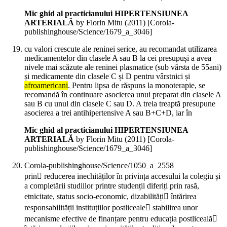
Mic ghid al practicianului HIPERTENSIUNEA
ARTERIALĂ
by Florin Mitu (
2011
)
[Corola-
publishinghouse/Science/1679_a_3046]
cu valori crescute ale reninei serice, au recomandat utilizarea
medicamentelor din clasele A sau B la cei presupuși a avea
nivele mai scăzute ale reninei plasmatice (sub vârsta de 55ani)
și medicamente din clasele C și D pentru vârstnici și
afroamericani
. Pentru lipsa de răspuns la monoterapie, se
recomandă în continuare asocierea unui preparat din clasele A
sau B cu unul din clasele C sau D. A treia treaptă presupune
asocierea a trei antihipertensive A sau B+C+D, iar în
Mic ghid al practicianului HIPERTENSIUNEA
ARTERIALĂ
by Florin Mitu (
2011
)
[Corola-
publishinghouse/Science/1679_a_3046]
Corola-publishinghouse/Science/1050_a_2558
prin reducerea inechităților în privința accesului la colegiu și
a completării studiilor printre studenții diferiți prin rasă,
etnicitate, status socio-economic, dizabilități întărirea
responsabilității instituțiilor postliceale stabilirea unor
mecanisme efective de finanțare pentru educația postliceală