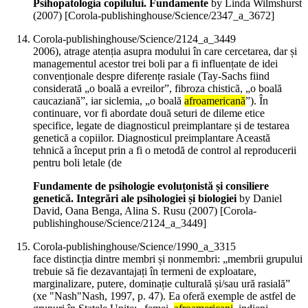
Psihopatologia copilului. Fundamente
by Linda Wilmshurst
(
2007
)
[Corola-publishinghouse/Science/2347_a_3672]
Corola-publishinghouse/Science/2124_a_3449
2006), atrage atenția asupra modului în care cercetarea, dar și
managementul acestor trei boli par a fi influențate de idei
convenționale despre diferențe rasiale (Tay-Sachs fiind
considerată „o boală a evreilor”, fibroza chistică, „o boală
caucaziană”, iar siclemia, „o boală
afroamericană
”). În
continuare, vor fi abordate două seturi de dileme etice
specifice, legate de diagnosticul preimplantare și de testarea
genetică a copiilor. Diagnosticul preimplantare Această
tehnică a început prin a fi o metodă de control al reproducerii
pentru boli letale (de
Fundamente de psihologie evoluțonistă și consiliere
genetică. Integrări ale psihologiei și biologiei
by Daniel
David, Oana Benga, Alina S. Rusu (
2007
)
[Corola-
publishinghouse/Science/2124_a_3449]
Corola-publishinghouse/Science/1990_a_3315
face distincția dintre membri și nonmembri: „membrii grupului
trebuie să fie dezavantajați în termeni de exploatare,
marginalizare, putere, dominație culturală și/sau ură rasială”
(xe "Nash"Nash, 1997, p. 47). Ea oferă exemple de astfel de