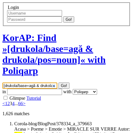
Login
Go!
KorAP: Find
»[drukola/base=agă &
drukola/pos=noun]« with
Poliqarp
Go!
in
with
Glimpse
Tutorial
<
1
2
3
4
...
66
>
1,626
matches
Corola-blog/BlogPost/378334_a_379663
Acasa > Poeme > Emotie > MIRACLE SUR VERRE Autor: