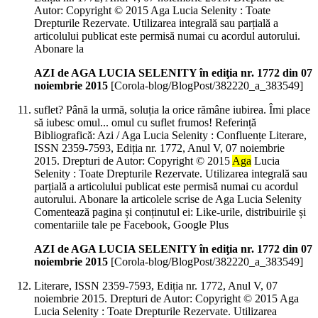
Autor: Copyright © 2015 Aga Lucia Selenity : Toate
Drepturile Rezervate. Utilizarea integrală sau parțială a
articolului publicat este permisă numai cu acordul autorului.
Abonare la
AZI de AGA LUCIA SELENITY în ediţia nr. 1772 din 07
noiembrie 2015
[Corola-blog/BlogPost/382220_a_383549]
suflet? Până la urmă, soluția la orice rămâne iubirea. Îmi place
să iubesc omul... omul cu suflet frumos! Referință
Bibliografică: Azi / Aga Lucia Selenity : Confluențe Literare,
ISSN 2359-7593, Ediția nr. 1772, Anul V, 07 noiembrie
2015. Drepturi de Autor: Copyright © 2015
Aga
Lucia
Selenity : Toate Drepturile Rezervate. Utilizarea integrală sau
parțială a articolului publicat este permisă numai cu acordul
autorului. Abonare la articolele scrise de Aga Lucia Selenity
Comentează pagina și conținutul ei: Like-urile, distribuirile și
comentariile tale pe Facebook, Google Plus
AZI de AGA LUCIA SELENITY în ediţia nr. 1772 din 07
noiembrie 2015
[Corola-blog/BlogPost/382220_a_383549]
Literare, ISSN 2359-7593, Ediția nr. 1772, Anul V, 07
noiembrie 2015. Drepturi de Autor: Copyright © 2015 Aga
Lucia Selenity : Toate Drepturile Rezervate. Utilizarea