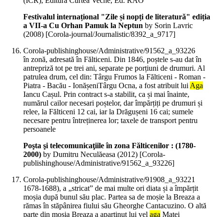
(ICR), Editura Curtea Veche, Ed. RAO
Festivalul internațional "Zile și nopți de literatură" ediția
a VII-a Cu Orhan Pamuk la Neptun
by Sorin Lavric
(
2008
)
[Corola-journal/Journalistic/8392_a_9717]
Corola-publishinghouse/Administrative/91562_a_93226
în zonă, adresată în Fălticeni. Din 1846, poștele s-au dat în
antrepriză tot pe trei ani, separate pe porțiuni de drumuri. Al
patrulea drum, cel din: Târgu Frumos la Fălticeni - Roman -
Piatra - Bacău - IonășeniTârgu Ocna, a fost atribuit lui
Aga
Iancu Cașul. Prin contract s-a stabilit, ca și mai înainte,
numărul cailor necesari poștelor, dar împărțiți pe drumuri și
relee, la Fălticeni 12 cai, iar la Drăgușeni 16 cai; sumele
necesare pentru întreținerea lor; taxele de transport pentru
persoanele
Poşta şi telecomunicaţiile în zona Fălticenilor : (1780-
2000)
by Dumitru Neculăeasa (
2012
)
[Corola-
publishinghouse/Administrative/91562_a_93226]
Corola-publishinghouse/Administrative/91908_a_93221
1678-1688), a „stricat” de mai multe ori diata și a împărțit
moșia după bunul său plac. Partea sa de moșie la Breaza a
rămas în stăpânirea fiului său Gheorghe Cantacuzino. O altă
parte din moșia Breaza a aparținut lui vel
aga
Matei