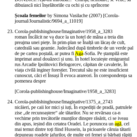
dibuiască nici înșelătoriile cu ochi și cu sprîncene
Școala femeilor
by Simona Vasilache (
2007
)
[Corola-
journal/Journalistic/9694_a_11019]
Corola-publishinghouse/Imaginative/1958_a_3283
roman Încâlcit ne va duce la un hotel de mâna a treia din
preajma unei piețe. În prim‑plan se Înalță un lăcaș de cult,
catedrală sau geamie. Judecând după timbrele de un verde pal
de pe cartea poștală, ar putea fi
Aga
‑Sofia. Pe ștampilă este
imprimat anul douăzeci și unu. În hotel locuiește emigrantul
rus Arcadie Ipolitovici Belogorcev, căpitan de cavalerie, În
viața civilă inginer forestier. Trecutul său ne este insuficient
cunoscut, căci el Însuși Îl evoca arareori. În corespondența sa
pomenea despre
[Corola-publishinghouse/Imaginative/1958_a_3283]
Corola-publishinghouse/Imaginative/1375_a_2743
nicăieri, pe caii lor mici și iuți, În expediții de pradă, patrulele
zise „de recunoaștere“ ale tătarilor. Nu se revărsau ca-n
vechime prin trecătorile munților dinspre răsărit, ci se iveau
din apus, ieșind din cetatea Oradei. Le poruncea un
agă
, cel
mai temut dintre toți fiind Hussein, la picioarele căruia tătarii
depuneau roadele jafurilor, de multe ori femei și bărbați răpiți