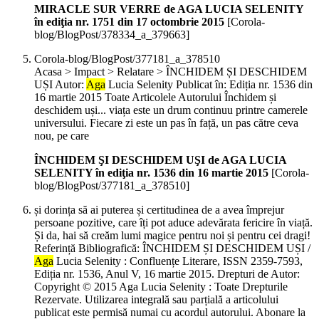
MIRACLE SUR VERRE de AGA LUCIA SELENITY
în ediţia nr. 1751 din 17 octombrie 2015
[Corola-
blog/BlogPost/378334_a_379663]
Corola-blog/BlogPost/377181_a_378510
Acasa > Impact > Relatare > ÎNCHIDEM ȘI DESCHIDEM
UȘI Autor:
Aga
Lucia Selenity Publicat în: Ediția nr. 1536 din
16 martie 2015 Toate Articolele Autorului Închidem și
deschidem uși... viața este un drum continuu printre camerele
universului. Fiecare zi este un pas în față, un pas către ceva
nou, pe care
ÎNCHIDEM ŞI DESCHIDEM UŞI de AGA LUCIA
SELENITY în ediţia nr. 1536 din 16 martie 2015
[Corola-
blog/BlogPost/377181_a_378510]
și dorința să ai puterea și certitudinea de a avea împrejur
persoane pozitive, care îți pot aduce adevărata fericire în viață.
Și da, hai să creăm lumi magice pentru noi și pentru cei dragi!
Referință Bibliografică: ÎNCHIDEM ȘI DESCHIDEM UȘI /
Aga
Lucia Selenity : Confluențe Literare, ISSN 2359-7593,
Ediția nr. 1536, Anul V, 16 martie 2015. Drepturi de Autor:
Copyright © 2015 Aga Lucia Selenity : Toate Drepturile
Rezervate. Utilizarea integrală sau parțială a articolului
publicat este permisă numai cu acordul autorului. Abonare la