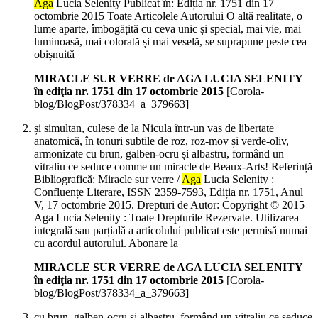
Aga
Lucia Selenity Publicat în: Ediția nr. 1751 din 17
octombrie 2015 Toate Articolele Autorului O altă realitate, o
lume aparte, îmbogățită cu ceva unic și special, mai vie, mai
luminoasă, mai colorată și mai veselă, se suprapune peste cea
obișnuită
MIRACLE SUR VERRE de AGA LUCIA SELENITY
în ediţia nr. 1751 din 17 octombrie 2015
[Corola-
blog/BlogPost/378334_a_379663]
și simultan, culese de la Nicula într-un vas de libertate
anatomică, în tonuri subtile de roz, roz-mov și verde-oliv,
armonizate cu brun, galben-ocru și albastru, formând un
vitraliu ce seduce comme un miracle de Beaux-Arts! Referință
Bibliografică: Miracle sur verre /
Aga
Lucia Selenity :
Confluențe Literare, ISSN 2359-7593, Ediția nr. 1751, Anul
V, 17 octombrie 2015. Drepturi de Autor: Copyright © 2015
Aga Lucia Selenity : Toate Drepturile Rezervate. Utilizarea
integrală sau parțială a articolului publicat este permisă numai
cu acordul autorului. Abonare la
MIRACLE SUR VERRE de AGA LUCIA SELENITY
în ediţia nr. 1751 din 17 octombrie 2015
[Corola-
blog/BlogPost/378334_a_379663]
cu brun, galben-ocru și albastru, formând un vitraliu ce seduce