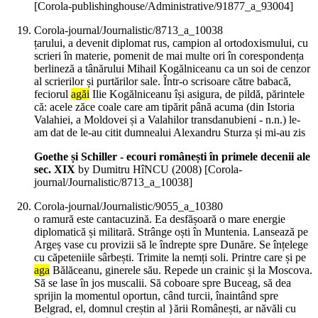
[Corola-publishinghouse/Administrative/91877_a_93004]
Corola-journal/Journalistic/8713_a_10038
țarului, a devenit diplomat rus, campion al ortodoxismului, cu
scrieri în materie, pomenit de mai multe ori în corespondența
berlineză a tânărului Mihail Kogălniceanu ca un soi de cenzor
al scrierilor și purtărilor sale. Într-o scrisoare către babacă,
feciorul
agăi
Ilie Kogălniceanu își asigura, de pildă, părintele
că: acele zăce coale care am tipărit până acuma (din Istoria
Valahiei, a Moldovei și a Valahilor transdanubieni - n.n.) le-
am dat de le-au citit dumnealui Alexandru Sturza și mi-au zis
Goethe și Schiller - ecouri românești în primele decenii ale
sec. XIX
by Dumitru HîNCU (
2008
)
[Corola-
journal/Journalistic/8713_a_10038]
Corola-journal/Journalistic/9055_a_10380
o ramură este cantacuzină. Ea desfășoară o mare energie
diplomatică și militară. Strânge oști în Muntenia. Lansează pe
Argeș vase cu provizii să le îndrepte spre Dunăre. Se înțelege
cu căpeteniile sârbești. Trimite la nemți soli. Printre care și pe
aga
Bălăceanu, ginerele său. Repede un crainic și la Moscova.
Să se lase în jos muscalii. Să coboare spre Buceag, să dea
sprijin la momentul oportun, când turcii, înaintând spre
Belgrad, el, domnul creștin al }ării Românești, ar năvăli cu