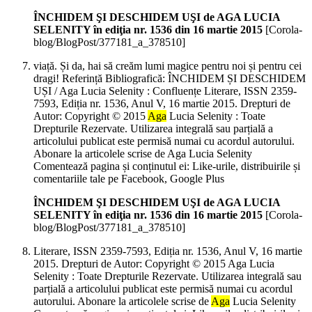
ÎNCHIDEM ŞI DESCHIDEM UŞI de AGA LUCIA
SELENITY în ediţia nr. 1536 din 16 martie 2015
[Corola-
blog/BlogPost/377181_a_378510]
viață. Și da, hai să creăm lumi magice pentru noi și pentru cei
dragi! Referință Bibliografică: ÎNCHIDEM ȘI DESCHIDEM
UȘI / Aga Lucia Selenity : Confluențe Literare, ISSN 2359-
7593, Ediția nr. 1536, Anul V, 16 martie 2015. Drepturi de
Autor: Copyright © 2015
Aga
Lucia Selenity : Toate
Drepturile Rezervate. Utilizarea integrală sau parțială a
articolului publicat este permisă numai cu acordul autorului.
Abonare la articolele scrise de Aga Lucia Selenity
Comentează pagina și conținutul ei: Like-urile, distribuirile și
comentariile tale pe Facebook, Google Plus
ÎNCHIDEM ŞI DESCHIDEM UŞI de AGA LUCIA
SELENITY în ediţia nr. 1536 din 16 martie 2015
[Corola-
blog/BlogPost/377181_a_378510]
Literare, ISSN 2359-7593, Ediția nr. 1536, Anul V, 16 martie
2015. Drepturi de Autor: Copyright © 2015 Aga Lucia
Selenity : Toate Drepturile Rezervate. Utilizarea integrală sau
parțială a articolului publicat este permisă numai cu acordul
autorului. Abonare la articolele scrise de
Aga
Lucia Selenity