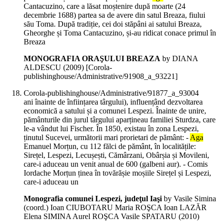
Cantacuzino, care a lăsat moștenire după moarte (24
decembrie 1688) partea sa de avere din satul Breaza, fiului
său Toma. După tradiție, cei doi stăpâni ai satului Breaza,
Gheorghe și Toma Cantacuzino, și-au ridicat conace primul în
Breaza
MONOGRAFIA ORAŞULUI BREAZA
by DIANA
ALDESCU (
2009
)
[Corola-
publishinghouse/Administrative/91908_a_93221]
Corola-publishinghouse/Administrative/91877_a_93004
ani înainte de înființarea târgului), influențând dezvoltarea
economică a satului și a comunei Lespezi. Înainte de unire,
pământurile din jurul târgului aparțineau familiei Sturdza, care
le-a vândut lui Fischer. În 1850, existau în zona Lespezi,
ținutul Sucevei, următorii mari prorietari de pământ: -
Aga
Emanuel Morțun, cu 112 fălci de pământ, în localitățile:
Sirețel, Lespezi, Lecușești, Cămârzani, Obârșia și Movileni,
care-i aduceau un venit anual de 600 (galbeni aur). - Comis
Iordache Morțun ținea în tovărășie moșiile Sirețel și Lespezi,
care-i aduceau un
Monografia comunei Lespezi, judeţul Iaşi
by Vasile Simina
(coord.) Ioan CIUBOTARU Maria ROŞCA Ioan LAZĂR
Elena SIMINA Aurel ROŞCA Vasile SPATARU (
2010
)