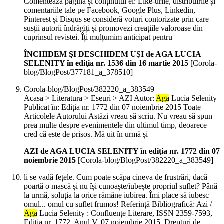
Comentează pagina și conținutul ei: Like-urile, distribuirile și
comentariile tale pe Facebook, Google Plus, Linkedin,
Pinterest și Disqus se consideră voturi contorizate prin care
susții autorii îndrăgiți și promovezi creațiile valoroase din
cuprinsul revistei. Îți mulțumim anticipat pentru
ÎNCHIDEM ŞI DESCHIDEM UŞI de AGA LUCIA
SELENITY în ediţia nr. 1536 din 16 martie 2015
[Corola-
blog/BlogPost/377181_a_378510]
Corola-blog/BlogPost/382220_a_383549
Acasa > Literatura > Eseuri > AZI Autor:
Aga
Lucia Selenity
Publicat în: Ediția nr. 1772 din 07 noiembrie 2015 Toate
Articolele Autorului Astăzi vreau să scriu. Nu vreau să spun
prea multe despre evenimentele din ultimul timp, deoarece
cred că este de prisos. Mă uit în urmă și
AZI de AGA LUCIA SELENITY în ediţia nr. 1772 din 07
noiembrie 2015
[Corola-blog/BlogPost/382220_a_383549]
li se vadă fețele. Cum poate scăpa cineva de frustrări, dacă
poartă o mască și nu își cunoaște/iubește propriul suflet? Până
la urmă, soluția la orice rămâne iubirea. Îmi place să iubesc
omul... omul cu suflet frumos! Referință Bibliografică: Azi /
Aga
Lucia Selenity : Confluențe Literare, ISSN 2359-7593,
Ediția nr. 1772, Anul V, 07 noiembrie 2015. Drepturi de