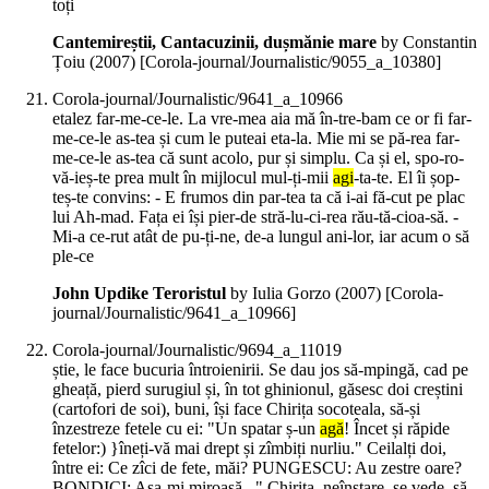
toți
Cantemireștii, Cantacuzinii, dușmănie mare
by Constantin
Țoiu (
2007
)
[Corola-journal/Journalistic/9055_a_10380]
Corola-journal/Journalistic/9641_a_10966
etalez far-me-ce-le. La vre-mea aia mă în-tre-bam ce or fi far-
me-ce-le as-tea și cum le puteai eta-la. Mie mi se pă-rea far-
me-ce-le as-tea că sunt acolo, pur și simplu. Ca și el, spo-ro-
vă-ieș-te prea mult în mijlocul mul-ți-mii
agi
-ta-te. El îi șop-
teș-te convins: - E frumos din par-tea ta că i-ai fă-cut pe plac
lui Ah-mad. Fața ei își pier-de stră-lu-ci-rea rău-tă-cioa-să. -
Mi-a ce-rut atât de pu-ți-ne, de-a lungul ani-lor, iar acum o să
ple-ce
John Updike Teroristul
by Iulia Gorzo (
2007
)
[Corola-
journal/Journalistic/9641_a_10966]
Corola-journal/Journalistic/9694_a_11019
știe, le face bucuria întroienirii. Se dau jos să-mpingă, cad pe
gheață, pierd surugiul și, în tot ghinionul, găsesc doi creștini
(cartofori de soi), buni, își face Chirița socoteala, să-și
înzestreze fetele cu ei: "Un spatar ș-un
agă
! Încet și răpide
fetelor:) }îneți-vă mai drept și zîmbiți nurliu." Ceilalți doi,
între ei: Ce zîci de fete, măi? PUNGESCU: Au zestre oare?
BONDICI: Așa-mi miroasă..." Chirița, neînstare, se vede, să