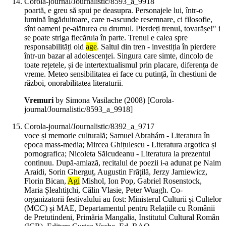
Corola-journal/Journalistic/8593_a_9918
poartă, e greu să spui pe deasupra. Personajele lui, într-o
lumină îngăduitoare, care n-ascunde resemnare, ci filosofie,
sînt oameni pe-alăturea cu drumul. Pierdeți trenul, tovarășe!" i
se poate striga fiecăruia în parte. Trenul e calea spre
responsabilități old
age
. Saltul din tren - investiția în pierdere
într-un bazar al adolescenței. Singura care simte, dincolo de
toate rețetele, și de intertextualismul prin placare, diferența de
vreme. Meteo sensibilitatea ei face cu putință, în chestiuni de
război, onorabilitatea literaturii.
Vremuri
by Simona Vasilache (
2008
)
[Corola-
journal/Journalistic/8593_a_9918]
Corola-journal/Journalistic/8392_a_9717
voce și memorie culturală; Samuel Abrahám - Literatura în
epoca mass-media; Mircea Ghițulescu - Literatura argotica și
pornografica; Nicoleta Sălcudeanu - Literatura la prezentul
continuu. După-amiază, recitalul de poezii i-a adunat pe Naim
Araidi, Sorin Gherguț, Augustin Frățilă, Jerzy Jarniewicz,
Florin Bican,
Agi
Mishol, Ion Pop, Gabriel Rosenstock,
Maria Șleahtițchi, Călin Vlasie, Peter Wuagh. Co-
organizatorii festivalului au fost: Ministerul Culturii și Cultelor
(MCC) și MAE, Departamentul pentru Relațiile cu Românii
de Pretutindeni, Primăria Mangalia, Institutul Cultural Român