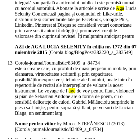
integrală sau parțială a articolului publicat este permisă numai
cu acordul autorului. Abonare la articolele scrise de
Aga
Lucia
Selenity Comentează pagina și conținutul ei: Like-urile,
distribuirile și comentariile tale pe Facebook, Google Plus,
Linkedin, Pinterest și Disqus se consideră voturi contorizate
prin care susții autorii îndrăgiți și promovezi creațiile
valoroase din cuprinsul revistei. Îți mulțumim anticipat pentru
AZI de AGA LUCIA SELENITY în ediţia nr. 1772 din 07
noiembrie 2015
[Corola-blog/BlogPost/382220_a_383549]
Corola-journal/Journalistic/83409_a_84734
este o creație care, cu profilul de quasi perpetuum mobile, prin
elansarea, virtuozitatea scriiturii și prin capacitarea
posibilităților expresive și tehnice ale flautului, poate intra în
repertoriile de recital ale interpreților de valoare la acest
instrument. Le voyage de l’
age
de voy pentru flaut, violoncel
și pian de Sebastian Andone are o formă de poem, cu o
sensibilă delicatețe de culori. Gabriel Mălăncioiu surprinde în
piesa sa Liniște, pentru soprană și flaut, pe versuri de Lucian
Blaga, un sentiment larg
Nume pentru viitor
by Mircea ȘTEFĂNESCU (
2013
)
[Corola-journal/Journalistic/83409_a_84734]