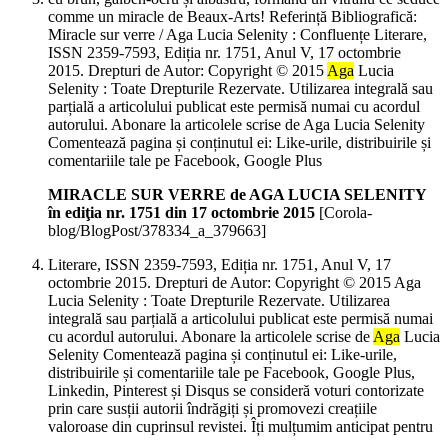
comme un miracle de Beaux-Arts! Referință Bibliografică:
Miracle sur verre / Aga Lucia Selenity : Confluențe Literare,
ISSN 2359-7593, Ediția nr. 1751, Anul V, 17 octombrie
2015. Drepturi de Autor: Copyright © 2015
Aga
Lucia
Selenity : Toate Drepturile Rezervate. Utilizarea integrală sau
parțială a articolului publicat este permisă numai cu acordul
autorului. Abonare la articolele scrise de Aga Lucia Selenity
Comentează pagina și conținutul ei: Like-urile, distribuirile și
comentariile tale pe Facebook, Google Plus
MIRACLE SUR VERRE de AGA LUCIA SELENITY
în ediţia nr. 1751 din 17 octombrie 2015
[Corola-
blog/BlogPost/378334_a_379663]
Literare, ISSN 2359-7593, Ediția nr. 1751, Anul V, 17
octombrie 2015. Drepturi de Autor: Copyright © 2015 Aga
Lucia Selenity : Toate Drepturile Rezervate. Utilizarea
integrală sau parțială a articolului publicat este permisă numai
cu acordul autorului. Abonare la articolele scrise de
Aga
Lucia
Selenity Comentează pagina și conținutul ei: Like-urile,
distribuirile și comentariile tale pe Facebook, Google Plus,
Linkedin, Pinterest și Disqus se consideră voturi contorizate
prin care susții autorii îndrăgiți și promovezi creațiile
valoroase din cuprinsul revistei. Îți mulțumim anticipat pentru