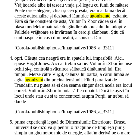
Vrăjitoarele albe își țeseau vraja și-l legau cu funii de mătase.
Poate orice alegere, chiar și cea greșită, era mai bună decât
aceste autoanalize și dezbateri lăuntrice
agonizante
, ezitante.
Fără să fie conștient de asta, Vultur-în-Zbor cădea și el în
plasa modelelor naturale de gândire ale orașului lui adoptiv.
Palidele vrăjitoare se învârteau în cerc și zâmbeau. Știu că
sunt oaspete în casa dumnealui, a spus el. Dar
[Corola-publishinghouse/Imaginative/1986_a_3311]
opri. Căsuța cea neagră era în spatele lui, impasibilă. Aici,
spuse Virgil Jones. Aici ar trebui să fie. Vultur-în-Zbor închise
ochii și-și controlă zvâcnirea sălbatică dinăuntrul lui. Era
timpul. Merse către Virgil, călăuza lui oarbă, a cărui limbă se
agita
agonizant
din pricina tensiunii. Fiind paralizat de
Trandafir, nu putea să-și dea seama singur dacă acela era locul
corect. Vultur-în-Zbor trebuia să fie cobaiul. Dacă te așezi în
locul unde stau eu și te concentrezi asupra Porții, ar trebui să
dai de
[Corola-publishinghouse/Imaginative/1986_a_3311]
prima experiență legată de Dimensiunile Exterioare. Brusc,
universul se dizolvă și pentru o fracțiune de timp ești pur și
simplu un ghemotoc mic de energie, aflat în derivă pe o mare