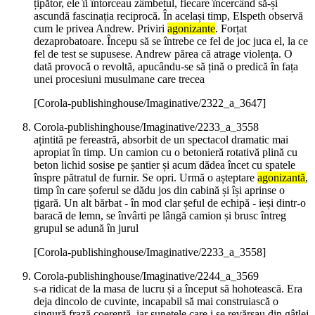
țipător, ele îi întorceau zâmbetul, fiecare încercând să-și
ascundă fascinația reciprocă. În același timp, Elspeth observă
cum le privea Andrew. Priviri
agonizante
. Forțat
dezaprobatoare. Începu să se întrebe ce fel de joc juca el, la ce
fel de test se supusese. Andrew părea că atrage violența. O
dată provocă o revoltă, apucându-se să țină o predică în fața
unei procesiuni musulmane care trecea
[Corola-publishinghouse/Imaginative/2322_a_3647]
Corola-publishinghouse/Imaginative/2233_a_3558
ațintită pe fereastră, absorbit de un spectacol dramatic mai
apropiat în timp. Un camion cu o betonieră rotativă plină cu
beton lichid sosise pe șantier și acum dădea încet cu spatele
înspre pătratul de furnir. Se opri. Urmă o așteptare
agonizantă
,
timp în care șoferul se dădu jos din cabină și își aprinse o
țigară. Un alt bărbat - în mod clar șeful de echipă - ieși dintr-o
baracă de lemn, se învârti pe lângă camion și brusc întreg
grupul se adună în jurul
[Corola-publishinghouse/Imaginative/2233_a_3558]
Corola-publishinghouse/Imaginative/2244_a_3569
s-a ridicat de la masa de lucru și a început să hohotească. Era
deja dincolo de cuvinte, incapabil să mai construiască o
singură frază coerentă, iar sunetele care i se revărsau din gâtlej