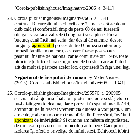
[Corola-publishinghouse/Imaginative/2086_a_3411]
Corola-publishinghouse/Imaginative/605_a_1341
centru al Bucureștiului. scriitorii care își avuseseră acolo un
cuib cald și confortabil timp de peste 60 de ani fuseseră
obligați să-și facă valizele (la figurat) și să plece. Presa
bucureșteană încă mai scria, dar destul de anemic, despre
lungul și
agonizantul
proces dintre Uniunea scriitorilor și
urmașii familiei monteoru, cea care fusese posesoarea
palatului înainte de naționalizările comuniste din 1949. toate
piruetele juridice și toate argumentele breslei, care ar fi dorit
atît de mult să păstreze acelor loc, capotaseră în fața unei legi
Negustorul de începuturi de roman
by Matei Vişniec
(
2013
)
[Corola-publishinghouse/Imaginative/605_a_1341]
Corola-publishinghouse/Imaginative/295576_a_296905
senzual al sângelui se înalță un protest melodic și sfâșietor ce
nu-l distingem totdeauna, dar e prezent în spațiul unei licăriri,
amintindu-ne în treacăt vremelnicia duioasă a voluptății. Cum
am culege altcum moartea trandafirie din fiece sărut, învăluiți
agonizant
de îmbrățișări? Și cum ne-am măsura singurătatea,
de nu ne-am privi-o în ochii pierduți ai femeii? Căci prin ei,
izolarea își oferă o priveliște de infinit sieși. Echivocul iubirii