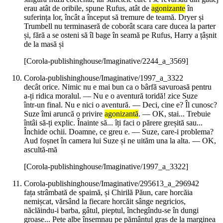
erau atât de oribile, spune Rufus, atât de
agonizante
în
suferința lor, încât a început să tremure de teamă. Dryer și
Trumbell nu terminaseră de coborât scara care ducea la parter
și, fără a se osteni să îl bage în seamă pe Rufus, Harry a țâșnit
de la masă și
[Corola-publishinghouse/Imaginative/2244_a_3569]
Corola-publishinghouse/Imaginative/1997_a_3322
decât orice. Nimic nu e mai bun ca o bârfă savuroasă pentru
a‑ți ridica moralul. — Nu e o aventură toridă! zice Suze
într‑un final. Nu e nici o aventură. — Deci, cine e? Îl cunosc?
Suze îmi aruncă o privire
agonizantă
. — OK, stai... Trebuie
întâi să‑ți explic. Înainte să... îți faci o părere greșită sau...
Închide ochii. Doamne, ce greu e. — Suze, care‑i problema?
Aud foșnet în camera lui Suze și ne uităm una la alta. — OK,
ascultă‑mă
[Corola-publishinghouse/Imaginative/1997_a_3322]
Corola-publishinghouse/Imaginative/295613_a_296942
fața strâmbată de spaimă, și Chirilă Păun, care horcăia
nemișcat, vărsând la fiecare horcăit sânge negricios,
năclăindu-i barba, gâtul, pieptul, închegîndu-se în dungi
groase... Pete albe însemnau pe pământul gras de la marginea