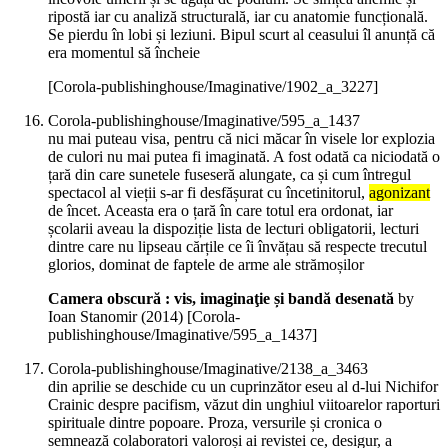
ripostă iar cu analiză structurală, iar cu anatomie funcțională.
Se pierdu în lobi și leziuni. Bipul scurt al ceasului îl anunță că
era momentul să încheie
[Corola-publishinghouse/Imaginative/1902_a_3227]
Corola-publishinghouse/Imaginative/595_a_1437
nu mai puteau visa, pentru că nici măcar în visele lor explozia
de culori nu mai putea fi imaginată. A fost odată ca niciodată o
țară din care sunetele fuseseră alungate, ca și cum întregul
spectacol al vieții s-ar fi desfășurat cu încetinitorul,
agonizant
de încet. Aceasta era o țară în care totul era ordonat, iar
școlarii aveau la dispoziție lista de lecturi obligatorii, lecturi
dintre care nu lipseau cărțile ce îi învățau să respecte trecutul
glorios, dominat de faptele de arme ale strămoșilor
Camera obscură : vis, imaginaţie și bandă desenată
by
Ioan Stanomir (
2014
)
[Corola-
publishinghouse/Imaginative/595_a_1437]
Corola-publishinghouse/Imaginative/2138_a_3463
din aprilie se deschide cu un cuprinzător eseu al d-lui Nichifor
Crainic despre pacifism, văzut din unghiul viitoarelor raporturi
spirituale dintre popoare. Proza, versurile și cronica o
semnează colaboratori valoroși ai revistei ce, desigur, a