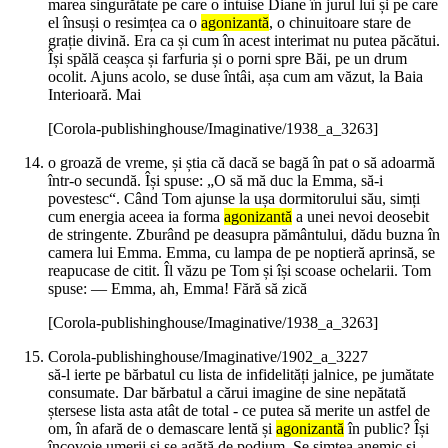
marea singurătate pe care o intuise Diane în jurul lui și pe care
el însuși o resimțea ca o
agonizantă
, o chinuitoare stare de
grație divină. Era ca și cum în acest interimat nu putea păcătui.
Își spălă ceașca și farfuria și o porni spre Băi, pe un drum
ocolit. Ajuns acolo, se duse întâi, așa cum am văzut, la Baia
Interioară. Mai
[Corola-publishinghouse/Imaginative/1938_a_3263]
o groază de vreme, și știa că dacă se bagă în pat o să adoarmă
într-o secundă. Își spuse: „O să mă duc la Emma, să-i
povestesc“. Când Tom ajunse la ușa dormitorului său, simți
cum energia aceea ia forma
agonizantă
a unei nevoi deosebit
de stringente. Zburând pe deasupra pământului, dădu buzna în
camera lui Emma. Emma, cu lampa de pe noptieră aprinsă, se
reapucase de citit. Îl văzu pe Tom și își scoase ochelarii. Tom
spuse: — Emma, ah, Emma! Fără să zică
[Corola-publishinghouse/Imaginative/1938_a_3263]
Corola-publishinghouse/Imaginative/1902_a_3227
să-l ierte pe bărbatul cu lista de infidelități jalnice, pe jumătate
consumate. Dar bărbatul a cărui imagine de sine nepătată
ștersese lista asta atât de total - ce putea să merite un astfel de
om, în afară de o demascare lentă și
agonizantă
în public? Își
încovoie umerii și se agăță de podium. Se simțea anemic și