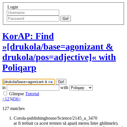
Login
Go!
KorAP: Find
»[drukola/base=agonizant &
drukola/pos=adjective]« with
Poliqarp
Go!
in
with
Glimpse
Tutorial
<
1
2
3
4
5
6
>
127
matches
Corola-publishinghouse/Science/2145_a_3470
ar fi trebuit ca acest termen să apară mereu între ghilimele).