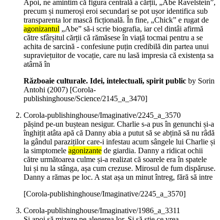
Apoi, ne amintim că figura centrală a cărții, „Abe Ravelstein”,
precum și numeroși eroi secundari se pot ușor identifica sub
transparenta lor mască ficțională. În fine, „Chick” e rugat de
agonizantul
„Abe” să-i scrie biografia, iar cel dintâi afirmă
către sfârșitul cărții că rămăsese în viață tocmai pentru a se
achita de sarcină - confesiune puțin credibilă din partea unui
supraviețuitor de vocație, care nu lasă impresia că existența sa
atârnă în
Războaie culturale. Idei, intelectuali, spirit public
by Sorin
Antohi (
2007
)
[Corola-
publishinghouse/Science/2145_a_3470]
Corola-publishinghouse/Imaginative/2245_a_3570
pășind pe-un buștean nesigur. Charlie s-a pus în genunchi și-a
înghițit atâta apă că Danny abia a putut să se abțină să nu râdă
la gândul paraziților care-i infestau acum sângele lui Charlie și
la simptomele
agonizante
de giardia. Danny a ridicat ochii
către următoarea culme și-a realizat că soarele era în spatele
lui și nu la stânga, așa cum crezuse. Mirosul de fum dispăruse.
Danny a rămas pe loc. A stat așa un minut întreg, fără să intre
[Corola-publishinghouse/Imaginative/2245_a_3570]
Corola-publishinghouse/Imaginative/1986_a_3311
Și apoi să mizeze pe alegerea lor. Și să știe ce vrea.