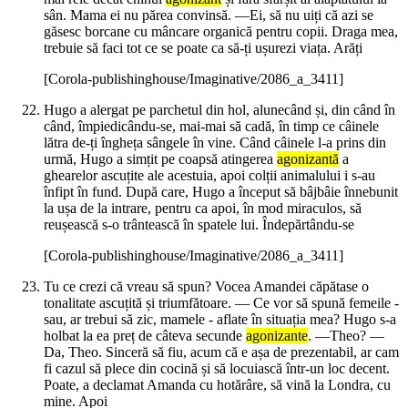
sân. Mama ei nu părea convinsă. —Ei, să nu uiți că azi se
găsesc borcane cu mâncare organică pentru copii. Draga mea,
trebuie să faci tot ce se poate ca să-ți ușurezi viața. Arăți
[Corola-publishinghouse/Imaginative/2086_a_3411]
Hugo a alergat pe parchetul din hol, alunecând și, din când în
când, împiedicându-se, mai-mai să cadă, în timp ce câinele
lătra de-ți îngheța sângele în vine. Când câinele l-a prins din
urmă, Hugo a simțit pe coapsă atingerea
agonizantă
a
ghearelor ascuțite ale acestuia, apoi colții animalului i s-au
înfipt în fund. După care, Hugo a început să bâjbâie înnebunit
la ușa de la intrare, pentru ca apoi, în mod miraculos, să
reușească s-o trântească în spatele lui. Îndepărtându-se
[Corola-publishinghouse/Imaginative/2086_a_3411]
Tu ce crezi că vreau să spun? Vocea Amandei căpătase o
tonalitate ascuțită și triumfătoare. — Ce vor să spună femeile -
sau, ar trebui să zic, mamele - aflate în situația mea? Hugo s-a
holbat la ea preț de câteva secunde
agonizante
. —Theo? —
Da, Theo. Sinceră să fiu, acum că e așa de prezentabil, ar cam
fi cazul să plece din cocină și să locuiască într-un loc decent.
Poate, a declamat Amanda cu hotărâre, să vină la Londra, cu
mine. Apoi