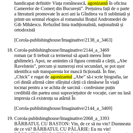
handicapat definitiv Viața românească,
agonizantă
în oficina
Camerelor de Comerț din București”. Prețuirea față de o parte
a literaturii promovate în acei ani la Gîndirea va fi subliniată și
printr-un semnal elogios al romanului Brațul Andromedei de
Gib Mihăescu. Refuzînd linia tradiționalistă, naționalistă și
ortodoxistă
[Corola-publishinghouse/Imaginative/2138_a_3463]
Corola-publishinghouse/Imaginative/2144_a_3469
roman (ar fi trebuit ca termenul să apară mereu Între
ghilimele). Apoi, ne amintim că figura centrală a cărții, „Abe
Ravelstein”, precum și numeroși eroi secundari, se pot ușor
identifica sub transparenta lor mască ficțională. În fine,
„Chick” e rugat de
agonizantul
„Abe” să-i scrie biografia, iar
cel dintâi afirmă către sfârșitul cărții că rămăsese În viață
tocmai pentru a se achita de sarcină - confesiune puțin
credibilă din partea unui supraviețuitor de vocație, care nu lasă
impresia că existența sa atârnă În
[Corola-publishinghouse/Imaginative/2144_a_3469]
Corola-publishinghouse/Imaginative/2068_a_3393
BĂRBATUL CU BASTON: Vin, de ce să nu vin? Dumneata
de ce vii? BĂRBATUL CU PĂLĂRIE: Eu nu vin!