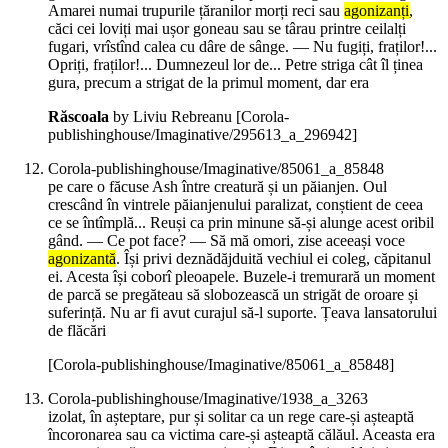
Amarei numai trupurile țăranilor morți reci sau
agonizanți
,
căci cei loviți mai ușor goneau sau se târau printre ceilalți
fugari, vrîstînd calea cu dâre de sânge. ― Nu fugiți, fraților!...
Opriți, fraților!... Dumnezeul lor de... Petre striga cât îl ținea
gura, precum a strigat de la primul moment, dar era
Răscoala
by Liviu Rebreanu
[Corola-
publishinghouse/Imaginative/295613_a_296942]
Corola-publishinghouse/Imaginative/85061_a_85848
pe care o făcuse Ash între creatură și un păianjen. Oul
crescând în vintrele păianjenului paralizat, conștient de ceea
ce se întîmplă... Reuși ca prin minune să-și alunge acest oribil
gând. ― Ce pot face? ― Să mă omori, zise aceeași voce
agonizantă
. Își privi deznădăjduită vechiul ei coleg, căpitanul
ei. Acesta își coborî pleoapele. Buzele-i tremurară un moment
de parcă se pregăteau să slobozească un strigăt de oroare și
suferință. Nu ar fi avut curajul să-l suporte. Țeava lansatorului
de flăcări
[Corola-publishinghouse/Imaginative/85061_a_85848]
Corola-publishinghouse/Imaginative/1938_a_3263
izolat, în așteptare, pur și solitar ca un rege care-și așteaptă
încoronarea sau ca victima care-și așteaptă călăul. Aceasta era