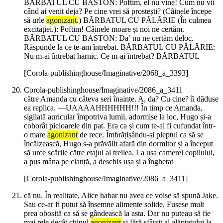
BĂRBATUL CU BASTON: Poftim, el nu vine! Cum nu vii
când ai venit deja? Pe cine vrei să prostești? (Câinele începe
să urle
agonizant
.) BĂRBATUL CU PĂLĂRIE (În culmea
excitației.): Poftim! Câinele moare și noi ne certăm.
BĂRBATUL CU BASTON: Da’ nu ne certăm deloc.
Răspunde la ce te-am întrebat. BĂRBATUL CU PĂLĂRIE:
Nu m-ai întrebat harnic. Ce m-ai întrebat? BĂRBATUL
[Corola-publishinghouse/Imaginative/2068_a_3393]
Corola-publishinghouse/Imaginative/2086_a_3411
către Amanda cu câteva seri înainte. A, da? Cu cine? îi dăduse
ea replica. —UAAAAHHHHHH!!! În timp ce Amanda,
sigilată auricular împotriva lumii, adormise la loc, Hugo și-a
coborât picioarele din pat. Era ca și cum te-ai fi cufundat într-
o mare
agonizant
de rece. Îmbrățișându-și pieptul ca să se
încălzească, Hugo s-a prăvălit afară din dormitor și a început
să urce scările către etajul al treilea. La ușa camerei copilului,
a pus mâna pe clanță, a deschis ușa și a înghețat
[Corola-publishinghouse/Imaginative/2086_a_3411]
că nu. În realitate, Alice habar nu avea ce voise să spună Jake.
Sau ce-ar fi putut să însemne alimente solide. Fusese mult
prea obosită ca să se gândească la asta. Dar nu puteau să fie
mai rele decât chinul
agonizant
și fără sfârșit al alăptatului la