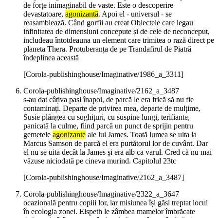
de forțe inimaginabil de vaste. Este o descoperire
devastatoare,
agonizantă
. Apoi el - universul - se
reasamblează. Când gorfii au creat Obiectele care legau
infinitatea de dimensiuni concepute și de cele de neconceput,
includeau întotdeauna un element care trimitea o rază direct pe
planeta Thera. Protuberanța de pe Trandafirul de Piatră
îndeplinea această
[Corola-publishinghouse/Imaginative/1986_a_3311]
Corola-publishinghouse/Imaginative/2162_a_3487
s-au dat câțiva pași înapoi, de parcă le era frică să nu fie
contaminați. Departe de privirea mea, departe de mulțime,
Susie plângea cu sughițuri, cu suspine lungi, terifiante,
panicată la culme, fiind parcă un punct de sprijin pentru
gemetele
agonizante
ale lui James. Toată lumea se uita la
Marcus Samson de parcă el era purtătorul lor de cuvânt. Dar
el nu se uita decât la James și era alb ca varul. Cred că nu mai
văzuse niciodată pe cineva murind. Capitolul 23tc
[Corola-publishinghouse/Imaginative/2162_a_3487]
Corola-publishinghouse/Imaginative/2322_a_3647
ocazională pentru copiii lor, iar misiunea își găsi treptat locul
în ecologia zonei. Elspeth le zâmbea mamelor îmbrăcate