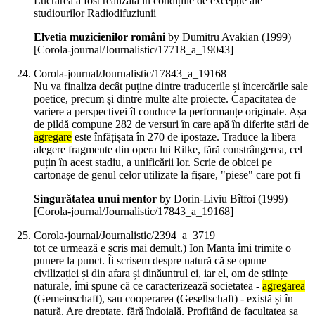
Lucrarea a fost realizată în condițiile de excepție ale
studiourilor Radiodifuziunii
Elvetia muzicienilor români
by Dumitru Avakian (
1999
)
[Corola-journal/Journalistic/17718_a_19043]
Corola-journal/Journalistic/17843_a_19168
Nu va finaliza decât puține dintre traducerile și încercările sale
poetice, precum și dintre multe alte proiecte. Capacitatea de
variere a perspectivei îl conduce la performanțe originale. Așa
de pildă compune 282 de versuri în care apă în diferite stări de
agregare
este înfățișata în 270 de ipostaze. Traduce la libera
alegere fragmente din opera lui Rilke, fără constrângerea, cel
puțin în acest stadiu, a unificării lor. Scrie de obicei pe
cartonașe de genul celor utilizate la fișare, "piese" care pot fi
Singurătatea unui mentor
by Dorin-Liviu Bîtfoi (
1999
)
[Corola-journal/Journalistic/17843_a_19168]
Corola-journal/Journalistic/2394_a_3719
tot ce urmează e scris mai demult.) Ion Manta îmi trimite o
punere la punct. Îi scrisem despre natură că se opune
civilizației și din afara și dinăuntrul ei, iar el, om de științe
naturale, îmi spune că ce caracterizează societatea -
agregarea
(Gemeinschaft), sau cooperarea (Gesellschaft) - există și în
natură. Are dreptate, fără îndoială. Profitând de facultatea sa