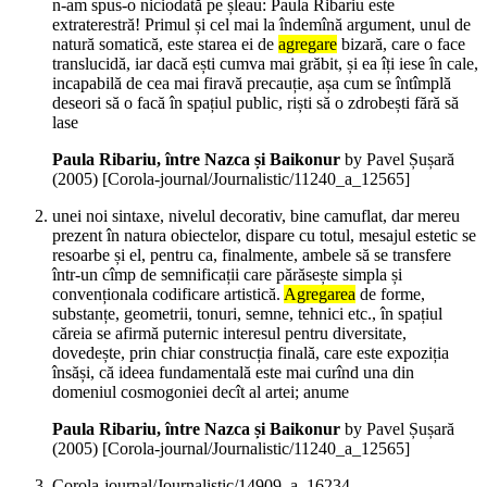
n-am spus-o niciodată pe șleau: Paula Ribariu este
extraterestră! Primul și cel mai la îndemînă argument, unul de
natură somatică, este starea ei de
agregare
bizară, care o face
translucidă, iar dacă ești cumva mai grăbit, și ea îți iese în cale,
incapabilă de cea mai firavă precauție, așa cum se întîmplă
deseori să o facă în spațiul public, riști să o zdrobești fără să
lase
Paula Ribariu, între Nazca și Baikonur
by Pavel Șușară
(
2005
)
[Corola-journal/Journalistic/11240_a_12565]
unei noi sintaxe, nivelul decorativ, bine camuflat, dar mereu
prezent în natura obiectelor, dispare cu totul, mesajul estetic se
resoarbe și el, pentru ca, finalmente, ambele să se transfere
într-un cîmp de semnificații care părăsește simpla și
convenționala codificare artistică.
Agregarea
de forme,
substanțe, geometrii, tonuri, semne, tehnici etc., în spațiul
căreia se afirmă puternic interesul pentru diversitate,
dovedește, prin chiar construcția finală, care este expoziția
însăși, că ideea fundamentală este mai curînd una din
domeniul cosmogoniei decît al artei; anume
Paula Ribariu, între Nazca și Baikonur
by Pavel Șușară
(
2005
)
[Corola-journal/Journalistic/11240_a_12565]
Corola-journal/Journalistic/14909_a_16234