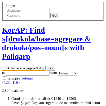
Login
Go!
KorAP: Find
»[drukola/base=agregare &
drukola/pos=noun]« with
Poliqarp
Go!
in
with
Glimpse
Tutorial
<
1
2
3
...
116
>
2,894
matches
Corola-journal/Journalistic/11240_a_12565
Pavel Șușară Deși am sugerat-o de mai multe ori pînă acum,