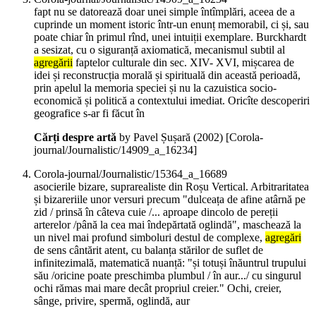
fapt nu se datorează doar unei simple întîmplări, aceea de a
cuprinde un moment istoric într-un enunț memorabil, ci și, sau
poate chiar în primul rînd, unei intuiții exemplare. Burckhardt
a sesizat, cu o siguranță axiomatică, mecanismul subtil al
agregării
faptelor culturale din sec. XIV- XVI, mișcarea de
idei și reconstrucția morală și spirituală din această perioadă,
prin apelul la memoria speciei și nu la cazuistica socio-
economică și politică a contextului imediat. Oricîte descoperiri
geografice s-ar fi făcut în
Cărți despre artă
by Pavel Șușară (
2002
)
[Corola-
journal/Journalistic/14909_a_16234]
Corola-journal/Journalistic/15364_a_16689
asocierile bizare, suprarealiste din Roșu Vertical. Arbitraritatea
și bizareriile unor versuri precum "dulceața de afine atârnă pe
zid / prinsă în câteva cuie /... aproape dincolo de pereții
arterelor /până la cea mai îndepărtată oglindă", maschează la
un nivel mai profund simboluri destul de complexe,
agregări
de sens cântărit atent, cu balanța stărilor de suflet de
infinitezimală, matematică nuanță: "și totuși înăuntrul trupului
său /oricine poate preschimba plumbul / în aur.../ cu singurul
ochi rămas mai mare decât propriul creier." Ochi, creier,
sânge, privire, spermă, oglindă, aur