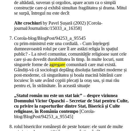
de altădată, suveran și orgolios, apare acum ca o simplă
construcție care-și exhibă simultan fragilitatea și drama. Mitul
se surpă, întregul nu este decît
Alte crochiuri
by Pavel Șușară (
2002
)
[Corola-
journal/Journalistic/15033_a_16358]
Corola-blog/BlogPost/94253_a_95545
cu prim-ministrul este una cordială. - Cum înțelegeți
dumneavoastră rolul pe care îl are astăzi religia în spațiul
public? - La nivel comunitar, comunitățile religioase sunt cele
care și-au dovedit durabilitatea în timp. În multe locuri, sunt
singurele forme de
agregare
comunitară care mai există.
Gândiți-vă că sociologii deplâng disoluția familiei moderne și
post-moderne, că singurătatea și boala macină bătrânii care
locuiesc în sate având copiii plecați la oraș sau, și mai rău
pentru ei, în străinătate. În această situație
„Statul român nu este un stat laic” – despre viziunea
Domnului Victor Opaschi – Secretar de Stat pentru Culte,
cu privire la raporturilor dintre Stat, Biserică şi Culte
religioase, în România contempo
[Corola-
blog/BlogPost/94253_a_95545]
rolul bisericilor românești de peste hotare: ele sunt de multe