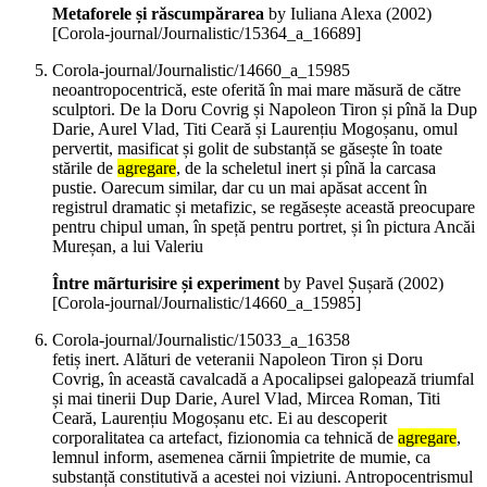
Metaforele și răscumpărarea
by Iuliana Alexa (
2002
)
[Corola-journal/Journalistic/15364_a_16689]
Corola-journal/Journalistic/14660_a_15985
neoantropocentrică, este oferită în mai mare măsură de către
sculptori. De la Doru Covrig și Napoleon Tiron și pînă la Dup
Darie, Aurel Vlad, Titi Ceară și Laurențiu Mogoșanu, omul
pervertit, masificat și golit de substanță se găsește în toate
stările de
agregare
, de la scheletul inert și pînă la carcasa
pustie. Oarecum similar, dar cu un mai apăsat accent în
registrul dramatic și metafizic, se regăsește această preocupare
pentru chipul uman, în speță pentru portret, și în pictura Ancăi
Mureșan, a lui Valeriu
Între mãrturisire și experiment
by Pavel Șușară (
2002
)
[Corola-journal/Journalistic/14660_a_15985]
Corola-journal/Journalistic/15033_a_16358
fetiș inert. Alături de veteranii Napoleon Tiron și Doru
Covrig, în această cavalcadă a Apocalipsei galopează triumfal
și mai tinerii Dup Darie, Aurel Vlad, Mircea Roman, Titi
Ceară, Laurențiu Mogoșanu etc. Ei au descoperit
corporalitatea ca artefact, fizionomia ca tehnică de
agregare
,
lemnul inform, asemenea cărnii împietrite de mumie, ca
substanță constitutivă a acestei noi viziuni. Antropocentrismul