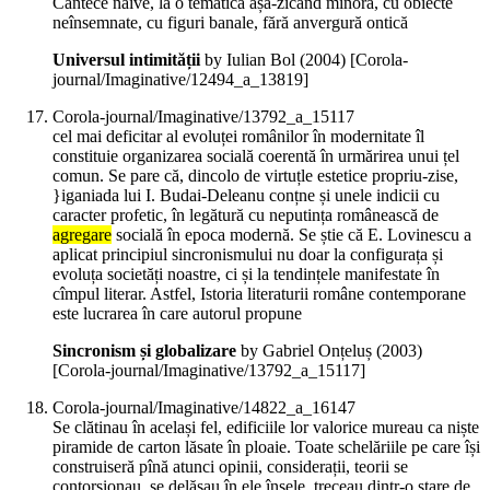
Cântece naive, la o tematică așa-zicând minoră, cu obiecte
neînsemnate, cu figuri banale, fără anvergură ontică
Universul intimității
by Iulian Bol (
2004
)
[Corola-
journal/Imaginative/12494_a_13819]
Corola-journal/Imaginative/13792_a_15117
cel mai deficitar al evoluței românilor în modernitate îl
constituie organizarea socială coerentă în urmărirea unui țel
comun. Se pare că, dincolo de virtuțle estetice propriu-zise,
}iganiada lui I. Budai-Deleanu conțne și unele indicii cu
caracter profetic, în legătură cu neputința românească de
agregare
socială în epoca modernă. Se știe că E. Lovinescu a
aplicat principiul sincronismului nu doar la configurața și
evoluța societăți noastre, ci și la tendințele manifestate în
cîmpul literar. Astfel, Istoria literaturii române contemporane
este lucrarea în care autorul propune
Sincronism și globalizare
by Gabriel Onțeluș (
2003
)
[Corola-journal/Imaginative/13792_a_15117]
Corola-journal/Imaginative/14822_a_16147
Se clătinau în același fel, edificiile lor valorice mureau ca niște
piramide de carton lăsate în ploaie. Toate schelăriile pe care își
construiseră pînă atunci opinii, considerații, teorii se
contorsionau, se delăsau în ele însele, treceau dintr-o stare de