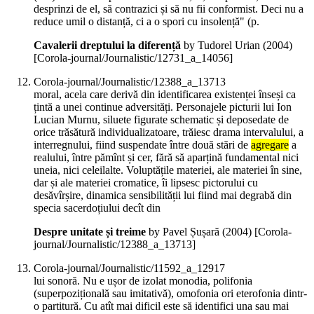
desprinzi de el, să contrazici și să nu fii conformist. Deci nu a
reduce umil o distanță, ci a o spori cu insolență" (p.
Cavalerii dreptului la diferență
by Tudorel Urian (
2004
)
[Corola-journal/Journalistic/12731_a_14056]
Corola-journal/Journalistic/12388_a_13713
moral, acela care derivă din identificarea existenței înseși ca
țintă a unei continue adversități. Personajele picturii lui Ion
Lucian Murnu, siluete figurate schematic și deposedate de
orice trăsătură individualizatoare, trăiesc drama intervalului, a
interregnului, fiind suspendate între două stări de
agregare
a
realului, între pămînt și cer, fără să aparțină fundamental nici
uneia, nici celeilalte. Voluptățile materiei, ale materiei în sine,
dar și ale materiei cromatice, îi lipsesc pictorului cu
desăvîrșire, dinamica sensibilității lui fiind mai degrabă din
specia sacerdoțiului decît din
Despre unitate și treime
by Pavel Șușară (
2004
)
[Corola-
journal/Journalistic/12388_a_13713]
Corola-journal/Journalistic/11592_a_12917
lui sonoră. Nu e ușor de izolat monodia, polifonia
(superpozițională sau imitativă), omofonia ori eterofonia dintr-
o partitură. Cu atît mai dificil este să identifici una sau mai