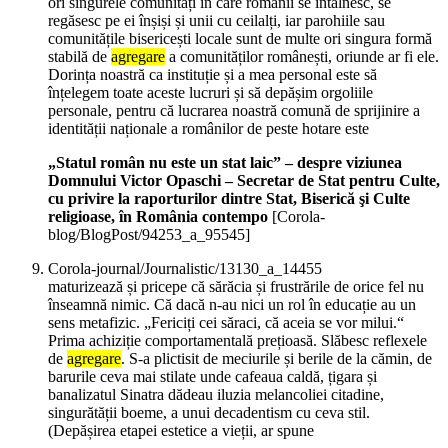
ori singurele comunități în care românii se întâlnesc, se
regăsesc pe ei înșiși și unii cu ceilalți, iar parohiile sau
comunitățile bisericești locale sunt de multe ori singura formă
stabilă de
agregare
a comunităților românești, oriunde ar fi ele.
Dorința noastră ca instituție și a mea personal este să
înțelegem toate aceste lucruri și să depășim orgoliile
personale, pentru că lucrarea noastră comună de sprijinire a
identității naționale a românilor de peste hotare este
„Statul român nu este un stat laic” – despre viziunea
Domnului Victor Opaschi – Secretar de Stat pentru Culte,
cu privire la raporturilor dintre Stat, Biserică şi Culte
religioase, în România contempo
[Corola-
blog/BlogPost/94253_a_95545]
Corola-journal/Journalistic/13130_a_14455
maturizează și pricepe că sărăcia și frustrările de orice fel nu
înseamnă nimic. Că dacă n-au nici un rol în educație au un
sens metafizic. „Fericiți cei săraci, că aceia se vor milui.“
Prima achiziție comportamentală prețioasă. Slăbesc reflexele
de
agregare
. S-a plictisit de meciurile și berile de la cămin, de
barurile ceva mai stilate unde cafeaua caldă, țigara și
banalizatul Sinatra dădeau iluzia melancoliei citadine,
singurătății boeme, a unui decadentism cu ceva stil.
(Depășirea etapei estetice a vieții, ar spune