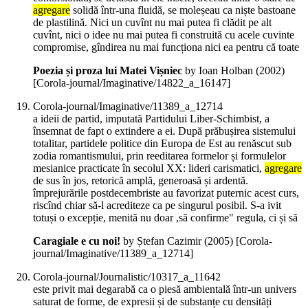
agregare
solidă într-una fluidă, se moleșeau ca niște bastoane
de plastilină. Nici un cuvînt nu mai putea fi clădit pe alt
cuvînt, nici o idee nu mai putea fi construită cu acele cuvinte
compromise, gîndirea nu mai funcționa nici ea pentru că toate
Poezia și proza lui Matei Vișniec
by Ioan Holban (
2002
)
[Corola-journal/Imaginative/14822_a_16147]
Corola-journal/Imaginative/11389_a_12714
a ideii de partid, imputată Partidului Liber-Schimbist, a
însemnat de fapt o extindere a ei. După prăbușirea sistemului
totalitar, partidele politice din Europa de Est au renăscut sub
zodia romantismului, prin reeditarea formelor și formulelor
mesianice practicate în secolul XX: lideri carismatici,
agregare
de sus în jos, retorică amplă, generoasă și ardentă.
împrejurările postdecembriste au favorizat puternic acest curs,
riscînd chiar să-l acrediteze ca pe singurul posibil. S-a ivit
totuși o excepție, menită nu doar ,să confirme" regula, ci și să
Caragiale e cu noi!
by Ștefan Cazimir (
2005
)
[Corola-
journal/Imaginative/11389_a_12714]
Corola-journal/Journalistic/10317_a_11642
este privit mai degarabă ca o piesă ambientală într-un univers
saturat de forme, de expresii și de substanțe cu densități