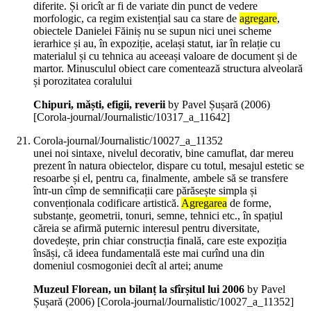
diferite. Și oricît ar fi de variate din punct de vedere
morfologic, ca regim existențial sau ca stare de
agregare
,
obiectele Danielei Făiniș nu se supun nici unei scheme
ierarhice și au, în expoziție, același statut, iar în relație cu
materialul și cu tehnica au aceeași valoare de document și de
martor. Minusculul obiect care comentează structura alveolară
și porozitatea coralului
Chipuri, măști, efigii, reverii
by Pavel Șușară (
2006
)
[Corola-journal/Journalistic/10317_a_11642]
Corola-journal/Journalistic/10027_a_11352
unei noi sintaxe, nivelul decorativ, bine camuflat, dar mereu
prezent în natura obiectelor, dispare cu totul, mesajul estetic se
resoarbe și el, pentru ca, finalmente, ambele să se transfere
într-un cîmp de semnificații care părăsește simpla și
convenționala codificare artistică.
Agregarea
de forme,
substanțe, geometrii, tonuri, semne, tehnici etc., în spațiul
căreia se afirmă puternic interesul pentru diversitate,
dovedește, prin chiar construcția finală, care este expoziția
însăși, că ideea fundamentală este mai curînd una din
domeniul cosmogoniei decît al artei; anume
Muzeul Florean, un bilanț la sfîrșitul lui 2006
by Pavel
Șușară (
2006
)
[Corola-journal/Journalistic/10027_a_11352]