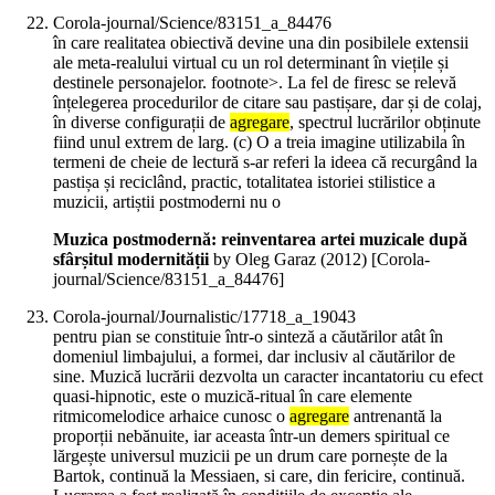
Corola-journal/Science/83151_a_84476
în care realitatea obiectivă devine una din posibilele extensii
ale meta-realului virtual cu un rol determinant în viețile și
destinele personajelor. footnote>. La fel de firesc se relevă
înțelegerea procedurilor de citare sau pastișare, dar și de colaj,
în diverse configurații de
agregare
, spectrul lucrărilor obținute
fiind unul extrem de larg. (c) O a treia imagine utilizabila în
termeni de cheie de lectură s-ar referi la ideea că recurgând la
pastișa și reciclând, practic, totalitatea istoriei stilistice a
muzicii, artiștii postmoderni nu o
Muzica postmodernă: reinventarea artei muzicale după
sfârșitul modernității
by Oleg Garaz (
2012
)
[Corola-
journal/Science/83151_a_84476]
Corola-journal/Journalistic/17718_a_19043
pentru pian se constituie într-o sinteză a căutărilor atât în
domeniul limbajului, a formei, dar inclusiv al căutărilor de
sine. Muzică lucrării dezvolta un caracter incantatoriu cu efect
quasi-hipnotic, este o muzică-ritual în care elemente
ritmicomelodice arhaice cunosc o
agregare
antrenantă la
proporții nebănuite, iar aceasta într-un demers spiritual ce
lărgește universul muzicii pe un drum care pornește de la
Bartok, continuă la Messiaen, si care, din fericire, continuă.