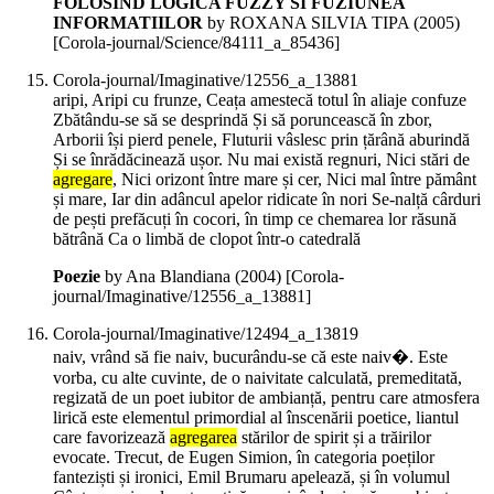
FOLOSIND LOGICA FUZZY SI FUZIUNEA
INFORMATIILOR
by ROXANA SILVIA TIPA (
2005
)
[Corola-journal/Science/84111_a_85436]
Corola-journal/Imaginative/12556_a_13881
aripi, Aripi cu frunze, Ceața amestecă totul în aliaje confuze
Zbătându-se să se desprindă Și să poruncească în zbor,
Arborii își pierd penele, Fluturii vâslesc prin țărână aburindă
Și se înrădăcinează ușor. Nu mai există regnuri, Nici stări de
agregare
, Nici orizont între mare și cer, Nici mal între pământ
și mare, Iar din adâncul apelor ridicate în nori Se-nalță cârduri
de pești prefăcuți în cocori, în timp ce chemarea lor răsună
bătrână Ca o limbă de clopot într-o catedrală
Poezie
by Ana Blandiana (
2004
)
[Corola-
journal/Imaginative/12556_a_13881]
Corola-journal/Imaginative/12494_a_13819
naiv, vrând să fie naiv, bucurându-se că este naiv�. Este
vorba, cu alte cuvinte, de o naivitate calculată, premeditată,
regizată de un poet iubitor de ambianță, pentru care atmosfera
lirică este elementul primordial al înscenării poetice, liantul
care favorizează
agregarea
stărilor de spirit și a trăirilor
evocate. Trecut, de Eugen Simion, în categoria poeților
fanteziști și ironici, Emil Brumaru apelează, și în volumul