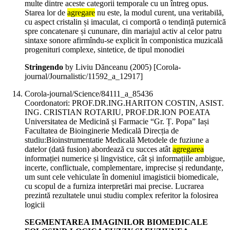
multe dintre aceste categorii temporale cu un întreg opus.
Starea lor de
agregare
nu este, la modul curent, una veritabilă,
cu aspect cristalin și imaculat, ci comportă o tendință puternică
spre concatenare și cununare, din mariajul activ al celor patru
sintaxe sonore afirmîndu-se explicit în componistica muzicală
progenituri complexe, sintetice, de tipul monodiei
Stringendo
by Liviu Dănceanu (
2005
)
[Corola-
journal/Journalistic/11592_a_12917]
Corola-journal/Science/84111_a_85436
Coordonatori: PROF.DR.ING.HARITON COSTIN, ASIST.
ING. CRISTIAN ROTARIU, PROF.DR.ION POEATA
Universitatea de Medicină și Farmacie “Gr. Ț. Popa” Iași
Facultatea de Bioinginerie Medicală Direcția de
studiu:Bioinstrumentatie Medicală Metodele de fuziune a
datelor (dată fusion) abordează cu succes atât
agregarea
informației numerice și lingvistice, cât și informațiile ambigue,
incerte, conflictuale, complementare, imprecise și redundanțe,
um sunt cele vehiculate în domeniul imagisticii biomedicale,
cu scopul de a furniza interpretări mai precise. Lucrarea
prezintă rezultatele unui studiu complex referitor la folosirea
logicii
SEGMENTAREA IMAGINILOR BIOMEDICALE