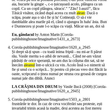
aia, bucurie la gingie -, c-o țuicușoară acolo, plângea ca un
copil. Ca un copil plângea, săracu'." "Zău? I-auzi!", făcu
Tăsică visător, zicând după aceea cu mult
alean
: Dacă o
scăpa, poate așa o să-i fie și lu' Cotineață. O să-i vie
damblalile alea marile pă el, când o ajungea în halu' ăsta. Bun
e Dumnezeu și poate l-o scăpa cu viață. Măcar un an, doi să
Eu, gândacul
by Anton Marin
[Corola-
publishinghouse/Imaginative/1431_a_2673]
Corola-publishinghouse/Imaginative/1620_a_2945
Și drept să-ți spun - cu toată inima friptă - nu mi-ar fi părut
rău. Vasile merita s-o aibă de nevastă... Când ne-am văzut
părăsiți de orice speranță, ne-am dus la crâșma din sat, să ne
înecăm
aleanul
într-o ulcică cu vin. Acolo însă s-o nimerit să
fie și unul cu o scripcă... Și pentru că plecau vreo doi flăcăi la
oaste, scripcarul o ținea numai pe struna cea groasă de curgea
numai jale din diblă. Atunci
LA CRÂŞMA DIN DRUM
by Vasile Ilucă (
2008
)
[Corola-
publishinghouse/Imaginative/1620_a_2945]
Corola-publishinghouse/Imaginative/1503_a_2801
frustrările te dor. În caz de ceva vociferări sau proteste, ești
invariabil trimis acasă la madre, deși acestea au fost mereu