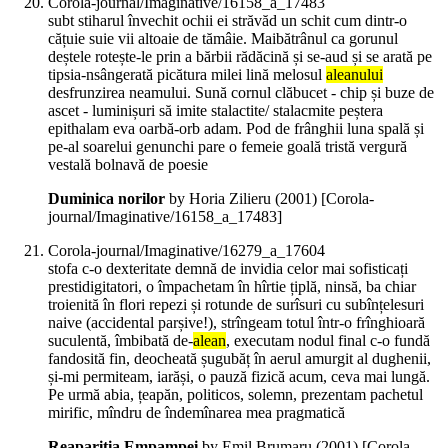
Corola-journal/Imaginative/16158_a_17483
subt stiharul învechit ochii ei străvăd un schit cum dintr-o
cățuie suie vii altoaie de tămâie. Maibătrânul ca gorunul
deștele rotește-le prin a bărbii rădăcină și se-aud și se arată pe
tipsia-nsângerată picătura milei lină melosul
aleanului
desfrunzirea neamului. Sună cornul clăbucet - chip și buze de
ascet - luminișuri să imite stalactite/ stalacmite peștera
epithalam eva oarbă-orb adam. Pod de frânghii luna spală și
pe-al soarelui genunchi pare o femeie goală tristă vergură
vestală bolnavă de poesie
Duminica norilor
by Horia Zilieru (
2001
)
[Corola-
journal/Imaginative/16158_a_17483]
Corola-journal/Imaginative/16279_a_17604
stofa c-o dexteritate demnă de invidia celor mai sofisticați
prestidigitatori, o împachetam în hîrtie țiplă, ninsă, ba chiar
troienită în flori repezi și rotunde de surîsuri cu subînțelesuri
naive (accidental parșive!), strîngeam totul într-o frînghioară
suculentă, îmbibată de-
alean
, executam nodul final c-o fundă
fandosită fin, deocheată șugubăț în aerul amurgit al dughenii,
și-mi permiteam, iarăși, o pauză fizică acum, ceva mai lungă.
Pe urmă abia, țeapăn, politicos, solemn, prezentam pachetul
mirific, mîndru de îndemînarea mea pragmatică
Reapariția Empampei
by Emil Brumaru (
2001
)
[Corola-