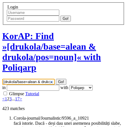
Login
Go!
KorAP: Find
»[drukola/base=alean &
drukola/pos=noun]« with
Poliqarp
Go!
in
with
Glimpse
Tutorial
<
1
2
3
...
17
>
423
matches
Corola-journal/Journalistic/9596_a_10921
facă istorie. Dacă - deși dau unei asemenea posibilități slabe,