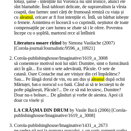
totuși, șanse - intențiile lui Voronca nu sînt ironice, atunci ele
sînt blamabile. Însă tablouri delicate, de suprarealism la vîrsta
coaptă, dau farmec unei cărți de frumoasă remiză cu viața și
cu
aleanul
, oricare ar fi fost intențiile ei. Întîi, un bărbat iubește
o femeie. Amintirea ei încearcă s-o cuprindă, neștiutor de toate
compensațiile pe care lumea se zbate să i le ofere. Povestea
începe cu o șopîrlă, martorul rece al întîlnirii
Literatura moare rîzînd
by Simona Vasilache (
2007
)
[Corola-journal/Journalistic/9596_a_10921]
Corola-publishinghouse/Imaginative/1619_a_3008
să comenteze motivul noii lui stări: Dumitre, simt o furnicătură
aici în gât... Eu simt o sete adevărată, Pâcule. O sete de
catană. Oare Costache mai are vinișor din cel împărătesc?
Sau... Pe lângă dorul de vin, eu am dus și
aleanul
după ochii
Măriuței, bat-o norocul s-o bată. Când ai să te lecuiești tu de
pofte păgânești, Pâcule?... De ce să mă lecuiesc, Dumitre?
Doar nu-s bolnav... De gânduri și vorbe de aiestea. Apoi că
doar cu visele și
LA CRÂŞMA DIN DRUM
by Vasile Ilucă (
2006
)
[Corola-
publishinghouse/Imaginative/1619_a_3008]
Corola-publishinghouse/Imaginative/1431_a_2673
ne vedea pă noi la pomana porcului, c-un șoric rumenit vorba