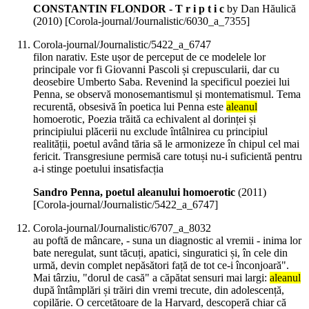
CONSTANTIN FLONDOR - T r i p t i c
by Dan Hăulică
(
2010
)
[Corola-journal/Journalistic/6030_a_7355]
Corola-journal/Journalistic/5422_a_6747
filon narativ. Este ușor de perceput de ce modelele lor
principale vor fi Giovanni Pascoli și crepuscularii, dar cu
deosebire Umberto Saba. Revenind la specificul poeziei lui
Penna, se observă monosemantismul și montematismul. Tema
recurentă, obsesivă în poetica lui Penna este
aleanul
homoerotic, Poezia trăită ca echivalent al dorinței și
principiului plăcerii nu exclude întâlnirea cu principiul
realității, poetul având tăria să le armonizeze în chipul cel mai
fericit. Transgresiune permisă care totuși nu-i suficientă pentru
a-i stinge poetului insatisfacția
Sandro Penna, poetul aleanului homoerotic
(
2011
)
[Corola-journal/Journalistic/5422_a_6747]
Corola-journal/Journalistic/6707_a_8032
au poftă de mâncare, - suna un diagnostic al vremii - inima lor
bate neregulat, sunt tăcuți, apatici, singuratici și, în cele din
urmă, devin complet nepăsători față de tot ce-i înconjoară".
Mai târziu, "dorul de casă" a căpătat sensuri mai largi:
aleanul
după întâmplări și trăiri din vremi trecute, din adolescență,
copilărie. O cercetătoare de la Harvard, descoperă chiar că