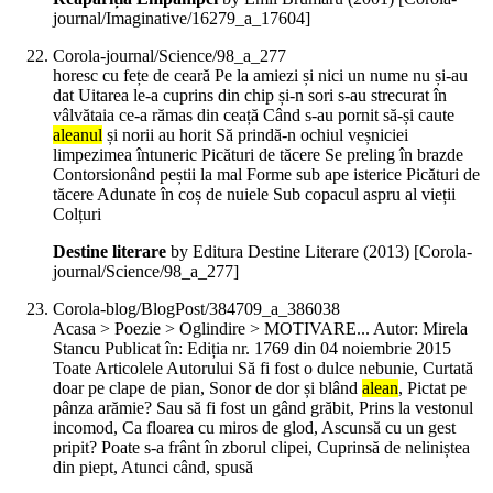
journal/Imaginative/16279_a_17604]
Corola-journal/Science/98_a_277
horesc cu fețe de ceară Pe la amiezi și nici un nume nu și-au
dat Uitarea le-a cuprins din chip și-n sori s-au strecurat în
vâlvătaia ce-a rămas din ceață Când s-au pornit să-și caute
aleanul
și norii au horit Să prindă-n ochiul veșniciei
limpezimea întuneric Picături de tăcere Se preling în brazde
Contorsionând peștii la mal Forme sub ape isterice Picături de
tăcere Adunate în coș de nuiele Sub copacul aspru al vieții
Colțuri
Destine literare
by Editura Destine Literare (
2013
)
[Corola-
journal/Science/98_a_277]
Corola-blog/BlogPost/384709_a_386038
Acasa > Poezie > Oglindire > MOTIVARE... Autor: Mirela
Stancu Publicat în: Ediția nr. 1769 din 04 noiembrie 2015
Toate Articolele Autorului Să fi fost o dulce nebunie, Curtată
doar pe clape de pian, Sonor de dor și blând
alean
, Pictat pe
pânza arămie? Sau să fi fost un gând grăbit, Prins la vestonul
incomod, Ca floarea cu miros de glod, Ascunsă cu un gest
pripit? Poate s-a frânt în zborul clipei, Cuprinsă de neliniștea
din piept, Atunci când, spusă