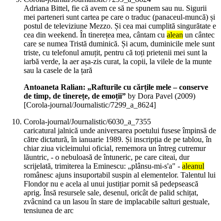
Adriana Bittel, fie că avem ce să ne spunem sau nu. Sigurii
mei parteneri sunt cartea pe care o traduc (panaceul-muncă) și
postul de televiziune Mezzo. Și cea mai cumplită singurătate e
cea din weekend. În tinerețea mea, cântam cu
alean
un cântec
care se numea Tristă duminică. Și acum, duminicile mele sunt
triste, cu telefonul amuțit, pentru că toți prietenii mei sunt la
iarbă verde, la aer așa-zis curat, la copii, la vilele de la munte
sau la casele de la țară
Antoaneta Ralian: „Rafturile cu cărțile mele – conserve
de timp, de tinerețe, de emoții”
by Dora Pavel (
2009
)
[Corola-journal/Journalistic/7299_a_8624]
Corola-journal/Journalistic/6030_a_7355
caricatural jalnică unde aniversarea poetului fusese împinsă de
către dictatură, în ianuarie 1989. Și inscripția de pe tablou, în
chiar ziua vicleimului oficial, rememora un întreg cutremur
lăuntric, - o nebuloasă de întuneric, pe care citeai, dur
scrijelată, trimiterea la Eminescu: „plânsu-mi-s'a" -
aleanul
românesc ajuns insuportabil suspin al elementelor. Talentul lui
Flondor nu e acela al unui justițiar pornit să pedepsească
aprig. Însă resursele sale, desenul, oricât de palid schițat,
zvâcnind ca un lasou în stare de implacabile salturi gestuale,
tensiunea de arc