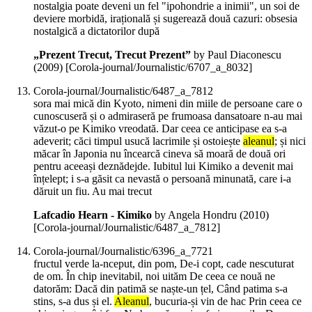
nostalgia poate deveni un fel "ipohondrie a inimii", un soi de
deviere morbidă, irațională și sugerează două cazuri: obsesia
nostalgică a dictatorilor după
„Prezent Trecut, Trecut Prezent”
by Paul Diaconescu
(
2009
)
[Corola-journal/Journalistic/6707_a_8032]
Corola-journal/Journalistic/6487_a_7812
sora mai mică din Kyoto, nimeni din miile de persoane care o
cunoscuseră și o admiraseră pe frumoasa dansatoare n-au mai
văzut-o pe Kimiko vreodată. Dar ceea ce anticipase ea s-a
adeverit; căci timpul usucă lacrimile și ostoiește
aleanul
; și nici
măcar în Japonia nu încearcă cineva să moară de două ori
pentru aceeași deznădejde. Iubitul lui Kimiko a devenit mai
înțelept; i s-a găsit ca nevastă o persoană minunată, care i-a
dăruit un fiu. Au mai trecut
Lafcadio Hearn - Kimiko
by Angela Hondru (
2010
)
[Corola-journal/Journalistic/6487_a_7812]
Corola-journal/Journalistic/6396_a_7721
fructul verde la-nceput, din pom, De-i copt, cade nescuturat
de om. În chip inevitabil, noi uităm De ceea ce nouă ne
datorăm: Dacă din patimă se naște-un țel, Când patima s-a
stins, s-a dus și el.
Aleanul
, bucuria-și vin de hac Prin ceea ce