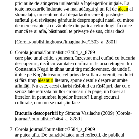
pricinuite de atingerea unilaterală a înțelegerilor inițiale. La
toate necazurile îndurate s-a mai adăugat și un fel de
alean
al
străinătății, un sentiment al depărtărilor care îți pustiește
sufletul și-ți răvășește gândurile despre spațiul natal, cu miros
de mere coapte și cu zâmbete din partea celor dragi. În orice
muncă te-ai afla, băștinașul te privește de sus, chiar dacă
[Corola-publishinghouse/Imaginative/1503_a_2801]
Corola-journal/Journalistic/7464_a_8789
care plac unui critic, spuneam, înzestrat mai curînd cu bucuria
descoperirii, decît cu vanitatea dărîmării. Istoria retragerii lui
Constantin Negri în tihna unui tîrg moldovenesc, de unde îl
îmbie pe Kogălniceanu, cel prins de suflarea vremii, cu dulci
și fără timp
aleanuri
literare, spune destule despre anumite
afinități. Nu este, acest diarist răsfoind cu răsfățuri, dar cu o
seriozitate refuzată multor cronicari ŕ la page, un boier al
literelor, în penumbra luptelor literare? Lungi excursii
culturale, cum nu se mai știu face
Bucuria descoperirii
by Simona Vasilache (
2009
)
[Corola-
journal/Journalistic/7464_a_8789]
Corola-journal/Journalistic/7584_a_8909
ar putea afla. De tranzitivitatea unei reflecții, de publicul