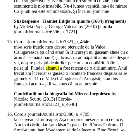
chiar singure își fac. Ne bucurăm ori suferim cu zile, Dar
sentimentele ni-s instabile. Nu-i lumea veșnică, nu-i de mirare
Că și iubirea este schimbătoare, Și încă nu știm cine
Shakespeare - Hamlet Ediție in-quarto (1604) (fragment)
by Violeta Popa și George Volceanov (
2010
)
[Corola-
journal/Journalistic/6396_a_7721]
Corola-journal/Journalistic/3321_a_4646
mi-a scris fratele meu despre piersicile de la Valea
Călugărească (și când eram în București nu găseam altele cu o
aromă asemănătoare!) și, brusc, m-au năpădit amintirile despre
vii, despre peisajul dealurilor pe care am copilărit. Atât:
peisajul! Fiindcă
aleanul
a fost retezat de o altă amintire. Anul
trecut am încercat să găsesc o localitate franceză dispusă să se
„jumeleze”11 cu Valea Călugărească. Am găsit, s-au dus
francezii acolo - și li s-a spus că nu au nevoie
Contribuții noi la biografia lui Mircea Iorgulescu
by
Nicolae Scurtu (
2013
)
[Corola-
journal/Journalistic/3321_a_4646]
Corola-journal/Journalistic/3380_a_4705
la ce aveau să-ndreapte. Așa e-n orice meserie, n-ai ce face,
Am mai cârtit, dar i-am lăsat în pace. IV. Rămas în drum. O
firmă-a unui han M-ademenise de la început. Bine făcută, -o