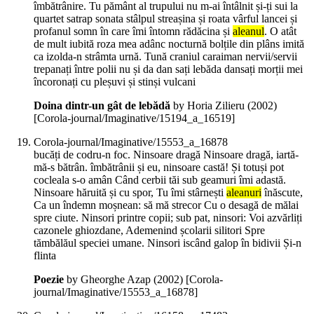
îmbătrânire. Tu pământ al trupului nu m-ai întâlnit și-ți sui la
quartet satrap sonata stâlpul streașina și roata vârful lancei și
profanul somn în care îmi întomn rădăcina și
aleanul
. O atât
de mult iubită roza mea adânc nocturnă bolțile din plâns imită
ca izolda-n strâmta urnă. Tună craniul caraiman nervii/servii
trepanați între polii nu și da dan sați lebăda dansați morții mei
încoronați cu pleșuvi și stinși vulcani
Doina dintr-un gât de lebădă
by Horia Zilieru (
2002
)
[Corola-journal/Imaginative/15194_a_16519]
Corola-journal/Imaginative/15553_a_16878
bucăți de codru-n foc. Ninsoare dragă Ninsoare dragă, iartă-
mă-s bătrân. îmbătrânii și eu, ninsoare castă! Și totuși pot
cocleala s-o amân Când cerbii tăi sub geamuri îmi adastă.
Ninsoare hăruită și cu spor, Tu îmi stârnești
aleanuri
înăscute,
Ca un îndemn moșnean: să mă strecor Cu o desagă de mălai
spre ciute. Ninsori printre copii; sub pat, ninsori: Voi azvărliți
cazonele ghiozdane, Ademenind școlarii silitori Spre
tămbălăul speciei umane. Ninsori iscând galop în bidivii Și-n
flinta
Poezie
by Gheorghe Azap (
2002
)
[Corola-
journal/Imaginative/15553_a_16878]