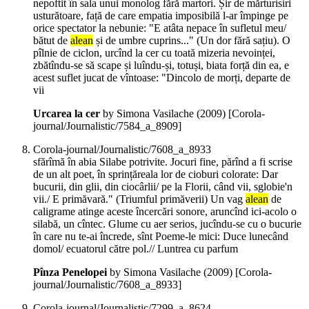
nepoftit în sala unui monolog fără martori. Șir de mărturisiri
usturătoare, față de care empatia imposibilă l-ar împinge pe
orice spectator la nebunie: "E atâta nepace în sufletul meu/
bătut de
alean
și de umbre cuprins..." (Un dor fără sațiu). O
pîlnie de ciclon, urcînd la cer cu toată mizeria nevoinței,
zbătîndu-se să scape și luîndu-și, totuși, biata forță din ea, e
acest suflet jucat de vîntoase: "Dincolo de morți, departe de
vii
Urcarea la cer
by Simona Vasilache (
2009
)
[Corola-
journal/Journalistic/7584_a_8909]
Corola-journal/Journalistic/7608_a_8933
sfărîmă în abia Silabe potrivite. Jocuri fine, părînd a fi scrise
de un alt poet, în sprințăreala lor de cioburi colorate: Dar
bucurii, din glii, din ciocârlii/ pe la Florii, când vii, sglobie'n
vii./ E primăvară." (Triumful primăverii) Un vag
alean
de
caligrame atinge aceste încercări sonore, aruncînd ici-acolo o
silabă, un cîntec. Glume cu aer serios, jucîndu-se cu o bucurie
în care nu te-ai încrede, sînt Poeme-le mici: Duce lunecând
domol/ ecuatorul către pol.// Luntrea cu parfum
Pînza Penelopei
by Simona Vasilache (
2009
)
[Corola-
journal/Journalistic/7608_a_8933]
Corola-journal/Journalistic/7299_a_8624