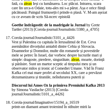
fată, cu
alean
Ieși cu lumânarea. Loc plăcut. Intrarea, scara
care lin urca-n Odaie, totu-ales mi s-a părut. Așa e orice ființă
păcătoasă: Paingul frumuseții-l prinde-n plasă. V. M-am așezat
cu ce aveam de scris Să-ncerc epistolă
Goethe îndrăgostit: de la madrigale la Jurnal
by Grete
Tartler (
2013
)
[Corola-journal/Journalistic/3380_a_4705]
Corola-journal/Journalistic/3101_a_4426
Vest și Palestina cu capitala în Ierusalimul de Est. Ceva
asemănător divorțului amiabil dintre Cehia și Slovacia.
Doamnelor și Domnilor, multe din romanele și povestirile
mele se petrec în Israel, dar vorbesc despre lucrurile mari și
simple: dragoste, pierdere, singurătate,
alean
, moarte, dorință
și părăsire. Sunt un martor sceptic al timpului meu și un
observator milos și ironic al Comediei Umane. Văd în Franz
Kafka cel mai mare profet al secolului XX, care a prevăzut
dezumanizarea și tiraniile, neîndurarea puterii și
Discursul lui Amos Oz la primirea Premiului Kafka 2013
by Simona Vasilache (
2013
)
[Corola-
journal/Journalistic/3101_a_4426]
Corola-journal/Imaginative/15194_a_16519
printr-un diamant amant troienind în stihuire mirii la