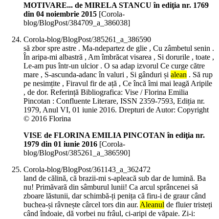
MOTIVARE... de MIRELA STANCU în ediţia nr. 1769
din 04 noiembrie 2015
[Corola-
blog/BlogPost/384709_a_386038]
Corola-blog/BlogPost/385261_a_386590
să zbor spre astre . Ma-ndepartez de glie , Cu zâmbetul senin .
În aripa-mi albastră , Am îmbrăcat visarea , Si dorurile , toate ,
Le-am pus într-un ulcior . O sa adap izvorul Ce curge către
mare , S-ascunda-adanc în valuri , Si gânduri și
alean
. Să rup
pe nesimțite , Firavul fir de ață , Ce încă îmi mai leagă Aripile
, de dor. Referință Bibliografica: Vise / Florina Emilia
Pincotan : Confluente Literare, ISSN 2359-7593, Ediția nr.
1979, Anul VI, 01 iunie 2016. Drepturi de Autor: Copyright
© 2016 Florina
VISE de FLORINA EMILIA PINCOTAN în ediţia nr.
1979 din 01 iunie 2016
[Corola-
blog/BlogPost/385261_a_386590]
Corola-blog/BlogPost/361143_a_362472
land de călină, că brazii-mi s-apleacă sub dar de lumină. Ba
nu! Primăvară din sâmburul lunii! Ca arcul sprâncenei să
zboare lăstunii, dar schimbă-ți penița că firu-i de graur când
buchea-și râvnește cârcel tors din aur.
Aleanul
de fluier tristeți
când îndoaie, dă vorbei nu frâul, ci-aripi de văpaie. Zi-i: