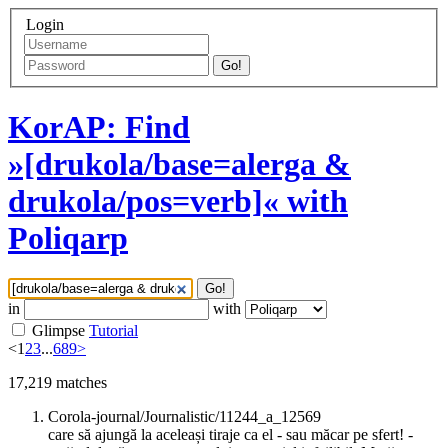
Login
Go!
KorAP: Find
»[drukola/base=alerga &
drukola/pos=verb]« with
Poliqarp
Go!
in
with
Glimpse
Tutorial
<
1
2
3
...
689
>
17,219
matches
Corola-journal/Journalistic/11244_a_12569
care să ajungă la aceleași tiraje ca el - sau măcar pe sfert! -