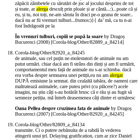
zăpăcii zâmbetele cu sărutări de joc al jocului desprins de tot
și toate, ar
alerga
desculț prin ploaie și ar cântă...:)...poate că și
eu, și tu, noi toți, ne-am săruta în draci pe-o geana de soare..
dacă nu ar fii vremuri tulburi...frumos:)}{ da’ mă, ca tu n-ai
fost îndrăgostit pe la
În vremuri tulburi, copiii se pupă la soare
by Dragoș
Bucurenci (
2008
)
[Corola-blog/Other/82889_a_84214]
Corola-blog/Other/82920_a_84245
de animale, sau cel puțin ne-molestatori de animale nu am
putut urmări. chiar dacă am fi strâns din dinți și am fi urmărit,
comportamentul meu față de animale nu s-ar schimba. dacă
era vorba despre semnarea unei petiții,eu nu am
alergat
DUPĂ emisiune la semnat. din cealaltă tabăra, de oameni care
maltratează animalele, care puteu privi (cu plăcere?) acele
imagini, nu știu câți s-au hotărât brusc că e rău și au fugit să
semneze petiția. mă întreb deasemenea câți dintre ei urmăresc
Oana Pellea despre cruzimea fata de animale
by Dragoș
Bucurenci (
2007
)
[Corola-blog/Other/82920_a_84245]
Corola-blog/Other/82809_a_84134
transmite. Ci o putere nebănuita de a rabdă în vederea
atingerii unui țel. Delaying gratification, cum ar zice Daniel