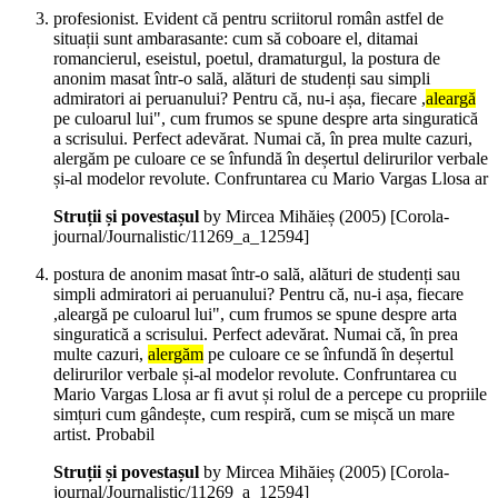
profesionist. Evident că pentru scriitorul român astfel de
situații sunt ambarasante: cum să coboare el, ditamai
romancierul, eseistul, poetul, dramaturgul, la postura de
anonim masat într-o sală, alături de studenți sau simpli
admiratori ai peruanului? Pentru că, nu-i așa, fiecare ,
aleargă
pe culoarul lui", cum frumos se spune despre arta singuratică
a scrisului. Perfect adevărat. Numai că, în prea multe cazuri,
alergăm pe culoare ce se înfundă în deșertul delirurilor verbale
și-al modelor revolute. Confruntarea cu Mario Vargas Llosa ar
Struții și povestașul
by Mircea Mihăieș (
2005
)
[Corola-
journal/Journalistic/11269_a_12594]
postura de anonim masat într-o sală, alături de studenți sau
simpli admiratori ai peruanului? Pentru că, nu-i așa, fiecare
,aleargă pe culoarul lui", cum frumos se spune despre arta
singuratică a scrisului. Perfect adevărat. Numai că, în prea
multe cazuri,
alergăm
pe culoare ce se înfundă în deșertul
delirurilor verbale și-al modelor revolute. Confruntarea cu
Mario Vargas Llosa ar fi avut și rolul de a percepe cu propriile
simțuri cum gândește, cum respiră, cum se mișcă un mare
artist. Probabil
Struții și povestașul
by Mircea Mihăieș (
2005
)
[Corola-
journal/Journalistic/11269_a_12594]