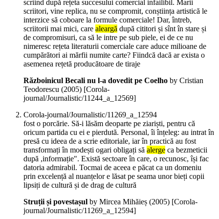
scriind după rețeta succesului comercial infailibil. Marii
scriitori, vine replica, nu se compromit, conștiința artistică le
interzice să coboare la formule comerciale! Dar, întreb,
scriitorii mai mici, care
aleargă
după cititori și sînt în stare și
de compromisuri, ca să le intre pe sub piele, ei de ce nu
nimeresc rețeta literaturii comerciale care aduce milioane de
cumpărători ai mărfii numite carte? Fiindcă dacă ar exista o
asemenea rețetă producătoare de tiraje
Războinicul Becali nu l-a dovedit pe Coelho
by Cristian
Teodorescu (
2005
)
[Corola-
journal/Journalistic/11244_a_12569]
Corola-journal/Journalistic/11269_a_12594
fost o porcărie. Să-i lăsăm deoparte pe ziariști, pentru că
oricum partida cu ei e pierdută. Personal, îi înțeleg: au intrat în
presă cu ideea de a scrie editoriale, iar în practică au fost
transformați în modești ogari obligați să
alerge
ca bezmeticii
după ,informație". Există sectoare în care, o recunosc, își fac
datoria admirabil. Tocmai de aceea e păcat ca un domeniu
prin excelență al nuanțelor e lăsat pe seama unor bieți copii
lipsiți de cultură și de drag de cultură
Struții și povestașul
by Mircea Mihăieș (
2005
)
[Corola-
journal/Journalistic/11269_a_12594]