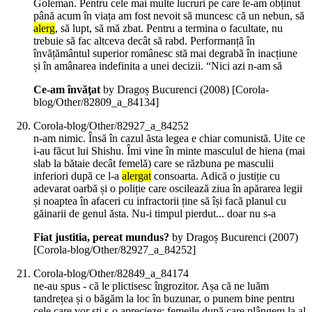
Goleman. Pentru cele mai multe lucruri pe care le-am obținut
până acum în viața am fost nevoit să muncesc că un nebun, să
alerg
, să lupt, să mă zbat. Pentru a termina o facultate, nu
trebuie să fac altceva decât să rabd. Performanță în
învățământul superior românesc stă mai degrabă în inacțiune
și în amânarea indefinita a unei decizii. “Nici azi n-am să
Ce-am învăţat
by Dragoș Bucurenci (
2008
)
[Corola-
blog/Other/82809_a_84134]
Corola-blog/Other/82927_a_84252
n-am nimic. Însă în cazul ăsta legea e chiar comunistă. Uite ce
i-au făcut lui Shishu. Îmi vine în minte masculul de hiena (mai
slab la bătaie decât femelă) care se răzbuna pe masculii
inferiori după ce l-a
alergat
consoarta. Adică o justiție cu
adevarat oarbă și o poliție care oscilează ziua în apărarea legii
și noaptea în afaceri cu infractorii ține să își facă planul cu
găinarii de genul ăsta. Nu-i timpul pierdut... doar nu s-a
Fiat justitia, pereat mundus?
by Dragoș Bucurenci (
2007
)
[Corola-blog/Other/82927_a_84252]
Corola-blog/Other/82849_a_84174
ne-au spus - că le plictisesc îngrozitor. Așa că ne luăm
tandrețea și o băgăm la loc în buzunar, o punem bine pentru
cele care vor ști s-o aprecieze: femeile după care plângem la al