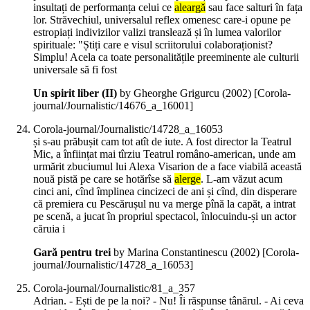
insultați de performanța celui ce
aleargă
sau face salturi în fața
lor. Străvechiul, universalul reflex omenesc care-i opune pe
estropiați indivizilor valizi translează și în lumea valorilor
spirituale: "Știți care e visul scriitorului colaboraționist?
Simplu! Acela ca toate personalitățile preeminente ale culturii
universale să fi fost
Un spirit liber (II)
by Gheorghe Grigurcu (
2002
)
[Corola-
journal/Journalistic/14676_a_16001]
Corola-journal/Journalistic/14728_a_16053
și s-au prăbușit cam tot atît de iute. A fost director la Teatrul
Mic, a înființat mai tîrziu Teatrul româno-american, unde am
urmărit zbuciumul lui Alexa Visarion de a face viabilă această
nouă pistă pe care se hotărîse să
alerge
. L-am văzut acum
cinci ani, cînd împlinea cincizeci de ani și cînd, din disperare
că premiera cu Pescărușul nu va merge pînă la capăt, a intrat
pe scenă, a jucat în propriul spectacol, înlocuindu-și un actor
căruia i
Gară pentru trei
by Marina Constantinescu (
2002
)
[Corola-
journal/Journalistic/14728_a_16053]
Corola-journal/Journalistic/81_a_357
Adrian. - Ești de pe la noi? - Nu! Îi răspunse tânărul. - Ai ceva