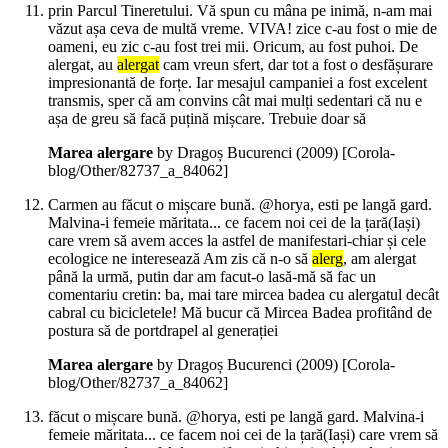
prin Parcul Tineretului. Vă spun cu mâna pe inimă, n-am mai
văzut așa ceva de multă vreme. VIVA! zice c-au fost o mie de
oameni, eu zic c-au fost trei mii. Oricum, au fost puhoi. De
alergat, au
alergat
cam vreun sfert, dar tot a fost o desfășurare
impresionantă de forțe. Iar mesajul campaniei a fost excelent
transmis, sper că am convins cât mai mulți sedentari că nu e
așa de greu să facă puțină mișcare. Trebuie doar să
Marea alergare
by Dragoș Bucurenci (
2009
)
[Corola-
blog/Other/82737_a_84062]
Carmen au făcut o mișcare bună. @horya, esti pe langă gard.
Malvina-i femeie măritata... ce facem noi cei de la țară(Iași)
care vrem să avem acces la astfel de manifestari-chiar și cele
ecologice ne interesează Am zis că n-o să
alerg
, am alergat
până la urmă, putin dar am facut-o lasă-mă să fac un
comentariu cretin: ba, mai tare mircea badea cu alergatul decât
cabral cu bicicletele! Mă bucur că Mircea Badea profitând de
postura să de portdrapel al generației
Marea alergare
by Dragoș Bucurenci (
2009
)
[Corola-
blog/Other/82737_a_84062]
făcut o mișcare bună. @horya, esti pe langă gard. Malvina-i
femeie măritata... ce facem noi cei de la țară(Iași) care vrem să