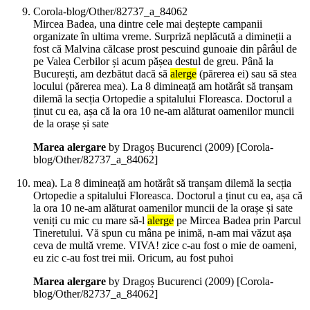
Corola-blog/Other/82737_a_84062
Mircea Badea, una dintre cele mai deștepte campanii
organizate în ultima vreme. Surpriză neplăcută a dimineții a
fost că Malvina călcase prost pescuind gunoaie din pârâul de
pe Valea Cerbilor și acum pășea destul de greu. Până la
București, am dezbătut dacă să
alerge
(părerea ei) sau să stea
locului (părerea mea). La 8 dimineață am hotărât să tranșam
dilemă la secția Ortopedie a spitalului Floreasca. Doctorul a
ținut cu ea, așa că la ora 10 ne-am alăturat oamenilor muncii
de la orașe și sate
Marea alergare
by Dragoș Bucurenci (
2009
)
[Corola-
blog/Other/82737_a_84062]
mea). La 8 dimineață am hotărât să tranșam dilemă la secția
Ortopedie a spitalului Floreasca. Doctorul a ținut cu ea, așa că
la ora 10 ne-am alăturat oamenilor muncii de la orașe și sate
veniți cu mic cu mare să-l
alerge
pe Mircea Badea prin Parcul
Tineretului. Vă spun cu mâna pe inimă, n-am mai văzut așa
ceva de multă vreme. VIVA! zice c-au fost o mie de oameni,
eu zic c-au fost trei mii. Oricum, au fost puhoi
Marea alergare
by Dragoș Bucurenci (
2009
)
[Corola-
blog/Other/82737_a_84062]