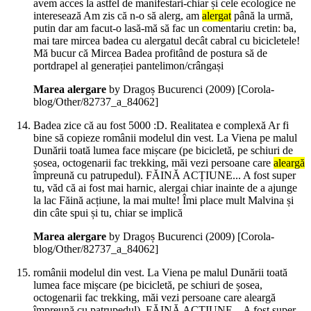
avem acces la astfel de manifestari-chiar și cele ecologice ne
interesează Am zis că n-o să alerg, am
alergat
până la urmă,
putin dar am facut-o lasă-mă să fac un comentariu cretin: ba,
mai tare mircea badea cu alergatul decât cabral cu bicicletele!
Mă bucur că Mircea Badea profitând de postura să de
portdrapel al generației pantelimon/crângași
Marea alergare
by Dragoș Bucurenci (
2009
)
[Corola-
blog/Other/82737_a_84062]
Badea zice că au fost 5000 :D. Realitatea e complexă Ar fi
bine să copieze românii modelul din vest. La Viena pe malul
Dunării toată lumea face mișcare (pe bicicletă, pe schiuri de
șosea, octogenarii fac trekking, măi vezi persoane care
aleargă
împreună cu patrupedul). FĂINĂ ACȚIUNE... A fost super
tu, văd că ai fost mai harnic, alergai chiar inainte de a ajunge
la lac Făină acțiune, la mai multe! Îmi place mult Malvina și
din câte spui și tu, chiar se implică
Marea alergare
by Dragoș Bucurenci (
2009
)
[Corola-
blog/Other/82737_a_84062]
românii modelul din vest. La Viena pe malul Dunării toată
lumea face mișcare (pe bicicletă, pe schiuri de șosea,
octogenarii fac trekking, măi vezi persoane care aleargă
împreună cu patrupedul). FĂINĂ ACȚIUNE... A fost super