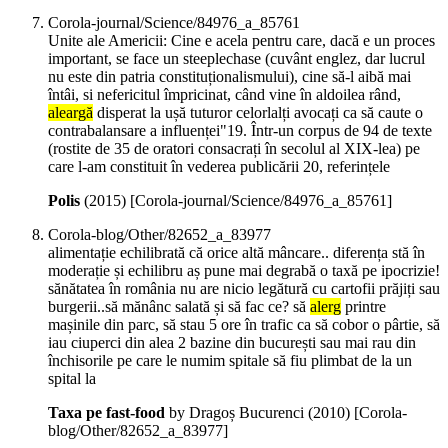
Corola-journal/Science/84976_a_85761
Unite ale Americii: Cine e acela pentru care, dacă e un proces
important, se face un steeplechase (cuvânt englez, dar lucrul
nu este din patria constituționalismului), cine să-l aibă mai
întâi, si nefericitul împricinat, când vine în aldoilea rând,
aleargă
disperat la ușă tuturor celorlalți avocați ca să caute o
contrabalansare a influenței"19. Într-un corpus de 94 de texte
(rostite de 35 de oratori consacrați în secolul al XIX-lea) pe
care l-am constituit în vederea publicării 20, referințele
Polis
(
2015
)
[Corola-journal/Science/84976_a_85761]
Corola-blog/Other/82652_a_83977
alimentație echilibrată că orice altă mâncare.. diferența stă în
moderație și echilibru aș pune mai degrabă o taxă pe ipocrizie!
sănătatea în românia nu are nicio legătură cu cartofii prăjiți sau
burgerii..să mănânc salată și să fac ce? să
alerg
printre
mașinile din parc, să stau 5 ore în trafic ca să cobor o pârtie, să
iau ciuperci din alea 2 bazine din bucurești sau mai rau din
închisorile pe care le numim spitale să fiu plimbat de la un
spital la
Taxa pe fast-food
by Dragoș Bucurenci (
2010
)
[Corola-
blog/Other/82652_a_83977]