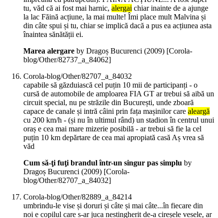
tu, văd că ai fost mai harnic,
alergai
chiar inainte de a ajunge
la lac Făină acțiune, la mai multe! Îmi place mult Malvina și
din câte spui și tu, chiar se implică dacă a pus ea acțiunea asta
înaintea sănătății ei.
Marea alergare
by Dragoș Bucurenci (
2009
)
[Corola-
blog/Other/82737_a_84062]
Corola-blog/Other/82707_a_84032
capabile să găzduiască cel puțin 10 mii de participanți - o
cursă de automobile de amploarea FIA GT ar trebui să aibă un
circuit special, nu pe străzile din București, unde zboară
capace de canale și intră câini prin fața mașinilor care
aleargă
cu 200 km/h - (și nu în ultimul rând) un stadion în centrul unui
oraș e cea mai mare mizerie posibilă - ar trebui să fie la cel
puțin 10 km depărtare de cea mai apropiată casă Aș vrea să
văd
Cum să-ţi fuţi brandul într-un singur pas simplu
by
Dragoș Bucurenci (
2009
)
[Corola-
blog/Other/82707_a_84032]
Corola-blog/Other/82889_a_84214
umbrindu-le vise și doruri și câte și mai câte...în fiecare din
noi e copilul care s-ar juca nestingherit de-a cireșele vesele, ar