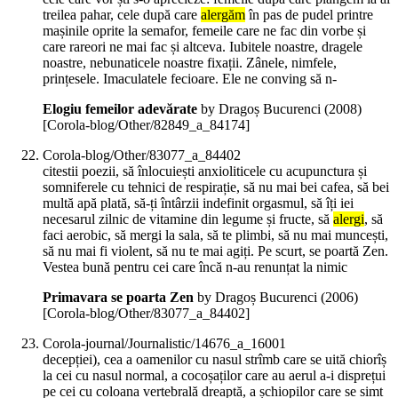
treilea pahar, cele după care
alergăm
în pas de pudel printre
mașinile oprite la semafor, femeile care ne fac din vorbe și
care rareori ne mai fac și altceva. Iubitele noastre, dragele
noastre, nebunaticele noastre fixații. Zânele, nimfele,
prințesele. Imaculatele fecioare. Ele ne conving să n-
Elogiu femeilor adevărate
by Dragoș Bucurenci (
2008
)
[Corola-blog/Other/82849_a_84174]
Corola-blog/Other/83077_a_84402
citestii poezii, să înlocuiești anxioliticele cu acupunctura și
somniferele cu tehnici de respirație, să nu mai bei cafea, să bei
multă apă plată, să-ți întârzii indefinit orgasmul, să îți iei
necesarul zilnic de vitamine din legume și fructe, să
alergi
, să
faci aerobic, să mergi la sala, să te plimbi, să nu mai muncești,
să nu mai fi violent, să nu te mai agiți. Pe scurt, se poartă Zen.
Vestea bună pentru cei care încă n-au renunțat la nimic
Primavara se poarta Zen
by Dragoș Bucurenci (
2006
)
[Corola-blog/Other/83077_a_84402]
Corola-journal/Journalistic/14676_a_16001
decepției), cea a oamenilor cu nasul strîmb care se uită chiorîș
la cei cu nasul normal, a cocoșaților care au aerul a-i disprețui
pe cei cu coloana vertebrală dreaptă, a șchiopilor care se simt