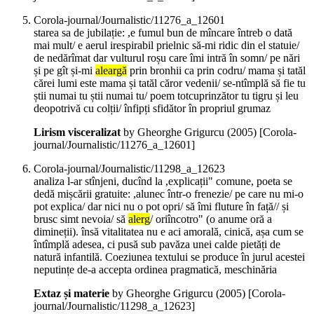
Corola-journal/Journalistic/11276_a_12601
starea sa de jubilație: ,e fumul bun de mîncare întreb o dată
mai mult/ e aerul irespirabil prielnic să-mi ridic din el statuie/
de nedărîmat dar vulturul roșu care îmi intră în somn/ pe nări
și pe gît și-mi
aleargă
prin bronhii ca prin codru/ mama și tatăl
cărei lumi este mama și tatăl căror vedenii/ se-ntîmplă să fie tu
știi numai tu știi numai tu/ poem totcuprinzător tu tigru și leu
deopotrivă cu colții/ înfipți sfidător în propriul grumaz
Lirism visceralizat
by Gheorghe Grigurcu (
2005
)
[Corola-
journal/Journalistic/11276_a_12601]
Corola-journal/Journalistic/11298_a_12623
analiza l-ar stînjeni, ducînd la ,explicații" comune, poeta se
dedă mișcării gratuite: ,alunec într-o frenezie/ pe care nu mi-o
pot explica/ dar nici nu o pot opri/ să îmi fluture în față// și
brusc simt nevoia/ să
alerg
/ oriîncotro" (o anume oră a
dimineții). însă vitalitatea nu e aci amorală, cinică, așa cum se
întîmplă adesea, ci pusă sub pavăza unei calde pietăți de
natură infantilă. Coeziunea textului se produce în jurul acestei
neputințe de-a accepta ordinea pragmatică, meschinăria
Extaz și materie
by Gheorghe Grigurcu (
2005
)
[Corola-
journal/Journalistic/11298_a_12623]