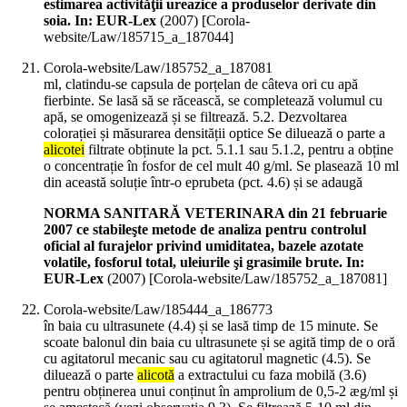
estimarea activităţii ureazice a produselor derivate din
soia. In: EUR-Lex
(
2007
)
[Corola-
website/Law/185715_a_187044]
Corola-website/Law/185752_a_187081
ml, clatindu-se capsula de porțelan de câteva ori cu apă
fierbinte. Se lasă să se răcească, se completează volumul cu
apă, se omogenizează și se filtrează. 5.2. Dezvoltarea
colorației și măsurarea densității optice Se diluează o parte a
alicotei
filtrate obținute la pct. 5.1.1 sau 5.1.2, pentru a obține
o concentrație în fosfor de cel mult 40 g/ml. Se plasează 10 ml
din această soluție într-o eprubeta (pct. 4.6) și se adaugă
NORMA SANITARĂ VETERINARA din 21 februarie
2007 ce stabileşte metode de analiza pentru controlul
oficial al furajelor privind umiditatea, bazele azotate
volatile, fosforul total, uleiurile şi grasimile brute. In:
EUR-Lex
(
2007
)
[Corola-website/Law/185752_a_187081]
Corola-website/Law/185444_a_186773
în baia cu ultrasunete (4.4) și se lasă timp de 15 minute. Se
scoate balonul din baia cu ultrasunete și se agită timp de o oră
cu agitatorul mecanic sau cu agitatorul magnetic (4.5). Se
diluează o parte
alicotă
a extractului cu faza mobilă (3.6)
pentru obținerea unui conținut în amprolium de 0,5-2 æg/ml și