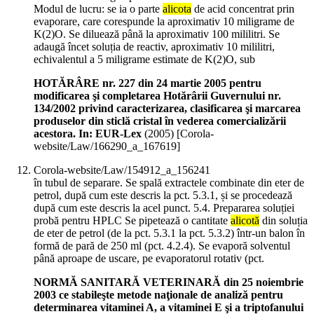
Modul de lucru: se ia o parte
alicota
de acid concentrat prin
evaporare, care corespunde la aproximativ 10 miligrame de
K(2)O. Se diluează până la aproximativ 100 mililitri. Se
adaugă încet soluția de reactiv, aproximativ 10 mililitri,
echivalentul a 5 miligrame estimate de K(2)O, sub
HOTĂRÂRE nr. 227 din 24 martie 2005 pentru
modificarea şi completarea Hotărârii Guvernului nr.
134/2002 privind caracterizarea, clasificarea şi marcarea
produselor din sticlă cristal în vederea comercializării
acestora. In: EUR-Lex
(
2005
)
[Corola-
website/Law/166290_a_167619]
Corola-website/Law/154912_a_156241
în tubul de separare. Se spală extractele combinate din eter de
petrol, după cum este descris la pct. 5.3.1, și se procedează
după cum este descris la acel punct. 5.4. Prepararea soluției
probă pentru HPLC Se pipetează o cantitate
alicotă
din soluția
de eter de petrol (de la pct. 5.3.1 la pct. 5.3.2) într-un balon în
formă de pară de 250 ml (pct. 4.2.4). Se evaporă solventul
până aproape de uscare, pe evaporatorul rotativ (pct.
NORMĂ SANITARĂ VETERINARĂ din 25 noiembrie
2003 ce stabileşte metode naţionale de analiză pentru
determinarea vitaminei A, a vitaminei E şi a triptofanului