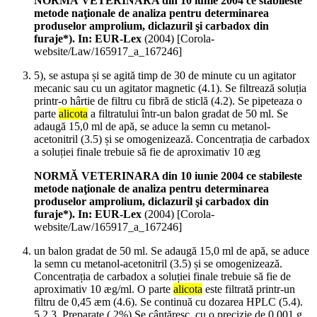
NORMĂ VETERINARA din 10 iunie 2004 ce stabileste
metode naţionale de analiza pentru determinarea
produselor amprolium, diclazuril şi carbadox din
furaje*). In: EUR-Lex
(
2004
)
[Corola-
website/Law/165917_a_167246]
5), se astupa și se agită timp de 30 de minute cu un agitator
mecanic sau cu un agitator magnetic (4.1). Se filtrează soluția
printr-o hârtie de filtru cu fibră de sticlă (4.2). Se pipeteaza o
parte
alicota
a filtratului într-un balon gradat de 50 ml. Se
adaugă 15,0 ml de apă, se aduce la semn cu metanol-
acetonitril (3.5) și se omogenizează. Concentrația de carbadox
a soluției finale trebuie să fie de aproximativ 10 æg
NORMĂ VETERINARA din 10 iunie 2004 ce stabileste
metode naţionale de analiza pentru determinarea
produselor amprolium, diclazuril şi carbadox din
furaje*). In: EUR-Lex
(
2004
)
[Corola-
website/Law/165917_a_167246]
un balon gradat de 50 ml. Se adaugă 15,0 ml de apă, se aduce
la semn cu metanol-acetonitril (3.5) și se omogenizează.
Concentrația de carbadox a soluției finale trebuie să fie de
aproximativ 10 æg/ml. O parte
alicota
este filtrată printr-un
filtru de 0,45 æm (4.6). Se continuă cu dozarea HPLC (5.4).
5.2.3. Preparate ( 2%) Se cântăresc, cu o precizie de 0,001 g,