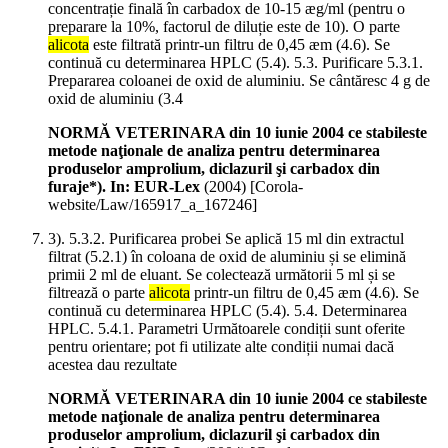
concentrație finală în carbadox de 10-15 æg/ml (pentru o
preparare la 10%, factorul de diluție este de 10). O parte
alicota
este filtrată printr-un filtru de 0,45 æm (4.6). Se
continuă cu determinarea HPLC (5.4). 5.3. Purificare 5.3.1.
Prepararea coloanei de oxid de aluminiu. Se cântăresc 4 g de
oxid de aluminiu (3.4
NORMĂ VETERINARA din 10 iunie 2004 ce stabileste
metode naţionale de analiza pentru determinarea
produselor amprolium, diclazuril şi carbadox din
furaje*). In: EUR-Lex
(
2004
)
[Corola-
website/Law/165917_a_167246]
3). 5.3.2. Purificarea probei Se aplică 15 ml din extractul
filtrat (5.2.1) în coloana de oxid de aluminiu și se elimină
primii 2 ml de eluant. Se colectează următorii 5 ml și se
filtrează o parte
alicota
printr-un filtru de 0,45 æm (4.6). Se
continuă cu determinarea HPLC (5.4). 5.4. Determinarea
HPLC. 5.4.1. Parametri Următoarele condiții sunt oferite
pentru orientare; pot fi utilizate alte condiții numai dacă
acestea dau rezultate
NORMĂ VETERINARA din 10 iunie 2004 ce stabileste
metode naţionale de analiza pentru determinarea
produselor amprolium, diclazuril şi carbadox din