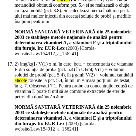
metanolică obținută conform pct. 5.4 și se realizează o eluție
cu faza mobilă (pct. 3.8). Se calculează media înălțimii peak-
ului mai multor injecții din aceeași soluție de probă și mediile
înălțimii peak-ului
NORMĂ SANITARĂ VETERINARĂ din 25 noiembrie
2003 ce stabileşte metode naţionale de analiză pentru
determinarea vitaminei A, a vitaminei E şi a triptofanului
din furaje. In: EUR-Lex
(
2003
)
[Corola-
website/Law/154912_a_156241]
2) [mg/kg] / V(1) x m, în care: beta = concentrația de vitamina
E din soluția de probă (pct. 5.4) în Ul/ml; V(1) = volumul
soluției de probă (pct. 5.4), în μg/ml; V(2) = volumul cantității
alicote
folosite la pct. 5.4, în ml; m = masa porțiunii de testat,
în g. 7. Observații 7.1. Pentru probe cu concentrație redusă de
vitamina E poate fi util să se combine extractele de eter de
petrol din două încărcături
NORMĂ SANITARĂ VETERINARĂ din 25 noiembrie
2003 ce stabileşte metode naţionale de analiză pentru
determinarea vitaminei A, a vitaminei E şi a triptofanului
din furaje. In: EUR-Lex
(
2003
)
[Corola-
website/Law/154912_a_156241]