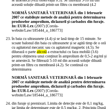
se amestecă (vezi observația 9.3). Se filtrează 5-10 ml din
această soluție diluată printr-un filtru cu membrană (4.2
NORMĂ SANITARĂ VETERINARĂ din 1 februarie
2007 ce stabileşte metode de analiză pentru determinarea
produselor amprolium, diclazuril şi carbadox din furaje.
In: EUR-Lex
(
2007
)
[Corola-
website/Law/185444_a_186773]
în baia cu ultrasunete (4.4) și se lasă timp de 15 minute. Se
scoate balonul din baia cu ultrasunete și se agită timp de o oră
cu agitatorul mecanic sau cu agitatorul magnetic (4.5). Se
diluează o parte
alicotă
a extractului cu faza mobilă (3.6)
pentru obținerea unui conținut în amprolium de 0,5-2 æg/ml și
se amestecă. Se filtrează 5-10 ml din această soluție diluată
printr-un filtru cu membrană (4.2). Se continuă cu
determinarea
NORMĂ SANITARĂ VETERINARĂ din 1 februarie
2007 ce stabileşte metode de analiză pentru determinarea
produselor amprolium, diclazuril şi carbadox din furaje.
In: EUR-Lex
(
2007
)
[Corola-
website/Law/185444_a_186773]
din furaje și premixuri. Limita de detecție este de 0,1 mg/kg,
iar limita de determinare este de 0,5 mg/kg. 2. Principiu După