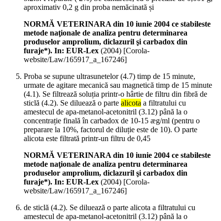
aproximativ 0,2 g din proba nemăcinată și
NORMĂ VETERINARA din 10 iunie 2004 ce stabileste
metode naţionale de analiza pentru determinarea
produselor amprolium, diclazuril şi carbadox din
furaje*). In: EUR-Lex
(
2004
)
[Corola-
website/Law/165917_a_167246]
Proba se supune ultrasunetelor (4.7) timp de 15 minute,
urmate de agitare mecanică sau magnetică timp de 15 minute
(4.1). Se filtrează soluția printr-o hârtie de filtru din fibră de
sticlă (4.2). Se diluează o parte
alicota
a filtratului cu
amestecul de apa-metanol-acetonitril (3.12) până la o
concentrație finală în carbadox de 10-15 æg/ml (pentru o
preparare la 10%, factorul de diluție este de 10). O parte
alicota este filtrată printr-un filtru de 0,45
NORMĂ VETERINARA din 10 iunie 2004 ce stabileste
metode naţionale de analiza pentru determinarea
produselor amprolium, diclazuril şi carbadox din
furaje*). In: EUR-Lex
(
2004
)
[Corola-
website/Law/165917_a_167246]
de sticlă (4.2). Se diluează o parte alicota a filtratului cu
amestecul de apa-metanol-acetonitril (3.12) până la o