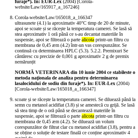
furaje*). In: EUR-Lex
(
2004
)
[Corola-
website/Law/165917_a_167246]
Corola-website/Law/165018_a_166347
ultrasunete (4.1) la aproximativ 40°C timp de 20 de minute,
apoi se scoate și se răcește la temperatura camerei. Se lasă să
stea aproximativ 1 oră până ce s-au decantat materiile în
suspensie, apoi se filtrează o parte
alicota
printr-un filtru cu
membrana de 0,45 æm (4.2) într-un vas corespunzător. Se
continuă cu determinarea HPLC (5.3). 5.2.2. Premixuri Se
cântăresc cu precizie de 0,001 g aproximativ 2 g de premix
nemărunțit
NORMĂ VETERINARA din 10 iunie 2004 ce stabileste o
metoda naţionala de analiza pentru determinarea
lasalocidului de sodiu din furaje*). In: EUR-Lex
(
2004
)
[Corola-website/Law/165018_a_166347]
scoate și se răcește la temperatura camerei. Se diluează până la
semn cu metanol acidifiat (3.8) și se amestecă cu grijă. Se lasă
să stea timp de o oră până se decantează materiile în
suspensie, apoi se filtrează o parte
alicota
printr-un filtru cu
membrana de 0,45 æm (4.2). Se diluează un volum
corespunzător de filtrat clar cu metanol acidifiat (3.8), pentru a
se obține o soluție de testare finală ce conține aproximativ 4