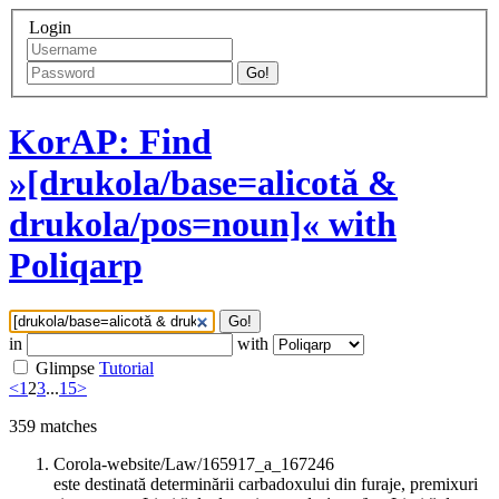
Login
Go!
KorAP: Find
»[drukola/base=alicotă &
drukola/pos=noun]« with
Poliqarp
Go!
in
with
Glimpse
Tutorial
<
1
2
3
...
15
>
359
matches
Corola-website/Law/165917_a_167246
este destinată determinării carbadoxului din furaje, premixuri