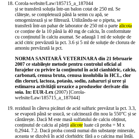
Corola-website/Law/185715_a_187044
și se transferă soluția într-un balon cotat de 250 ml. Se
clătește, se completează până la semn cu apă, se
omogenizează și se filtrează. Utilizându-se o pipeta, se
transferă într-un pahar de laborator de 250 ml o parte
alicota
ce conține de la 10 până la 40 mg de calciu, în conformitate
cu conținutul în calciu asumat. Se adaugă 1 ml de soluție de
acid citric prevăzută la pct. 3.6 și 5 ml de soluție de clorura de
amoniu prevăzută la pct.
NORMA SANITARĂ VETERINARA din 21 februarie
2007 ce stabileşte metode pentru controlul oficial al
furajelor cu privire la conţinutul în acid cianhidric, calciu,
carbonati, cenusa bruta, cenusa insolubila în HCL, clor
din cloruri, lactoza, potasiu, sodiu, zaharuri şi uree şi
estimarea activităţii ureazice a produselor derivate din
soia. In: EUR-Lex
(
2007
)
[Corola-
website/Law/185715_a_187044]
reziduul în câteva picături de acid sulfuric prevăzut la pct. 3.3,
se evaporă până se usucă, se calcinează din nou la 550°C și se
cântărește. Dacă M este masă sulfatului de calciu obținut,
conținutul de calciu al părții
alicote
luate că proba = M x
0,2944. 7.2. Dacă proba constă numai din substanțe minerale,
aceasta se dizolvă în acid clorhidric fără a o calcina mai întâi.