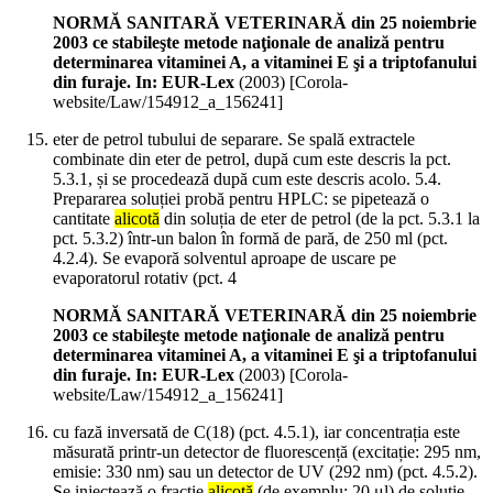
NORMĂ SANITARĂ VETERINARĂ din 25 noiembrie
2003 ce stabileşte metode naţionale de analiză pentru
determinarea vitaminei A, a vitaminei E şi a triptofanului
din furaje. In: EUR-Lex
(
2003
)
[Corola-
website/Law/154912_a_156241]
eter de petrol tubului de separare. Se spală extractele
combinate din eter de petrol, după cum este descris la pct.
5.3.1, și se procedează după cum este descris acolo. 5.4.
Prepararea soluției probă pentru HPLC: se pipetează o
cantitate
alicotă
din soluția de eter de petrol (de la pct. 5.3.1 la
pct. 5.3.2) într-un balon în formă de pară, de 250 ml (pct.
4.2.4). Se evaporă solventul aproape de uscare pe
evaporatorul rotativ (pct. 4
NORMĂ SANITARĂ VETERINARĂ din 25 noiembrie
2003 ce stabileşte metode naţionale de analiză pentru
determinarea vitaminei A, a vitaminei E şi a triptofanului
din furaje. In: EUR-Lex
(
2003
)
[Corola-
website/Law/154912_a_156241]
cu fază inversată de C(18) (pct. 4.5.1), iar concentrația este
măsurată printr-un detector de fluorescență (excitație: 295 nm,
emisie: 330 nm) sau un detector de UV (292 nm) (pct. 4.5.2).
Se injectează o fracție
alicotă
(de exemplu: 20 μl) de soluție