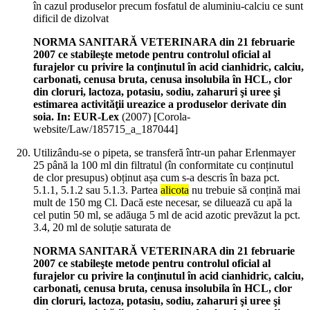
în cazul produselor precum fosfatul de aluminiu-calciu ce sunt
dificil de dizolvat
NORMA SANITARĂ VETERINARA din 21 februarie
2007 ce stabileşte metode pentru controlul oficial al
furajelor cu privire la conţinutul în acid cianhidric, calciu,
carbonati, cenusa bruta, cenusa insolubila în HCL, clor
din cloruri, lactoza, potasiu, sodiu, zaharuri şi uree şi
estimarea activităţii ureazice a produselor derivate din
soia. In: EUR-Lex
(
2007
)
[Corola-
website/Law/185715_a_187044]
Utilizându-se o pipeta, se transferă într-un pahar Erlenmayer
25 până la 100 ml din filtratul (în conformitate cu conținutul
de clor presupus) obținut așa cum s-a descris în baza pct.
5.1.1, 5.1.2 sau 5.1.3. Partea
alicota
nu trebuie să conțină mai
mult de 150 mg Cl. Dacă este necesar, se diluează cu apă la
cel putin 50 ml, se adăuga 5 ml de acid azotic prevăzut la pct.
3.4, 20 ml de soluție saturata de
NORMA SANITARĂ VETERINARA din 21 februarie
2007 ce stabileşte metode pentru controlul oficial al
furajelor cu privire la conţinutul în acid cianhidric, calciu,
carbonati, cenusa bruta, cenusa insolubila în HCL, clor
din cloruri, lactoza, potasiu, sodiu, zaharuri şi uree şi