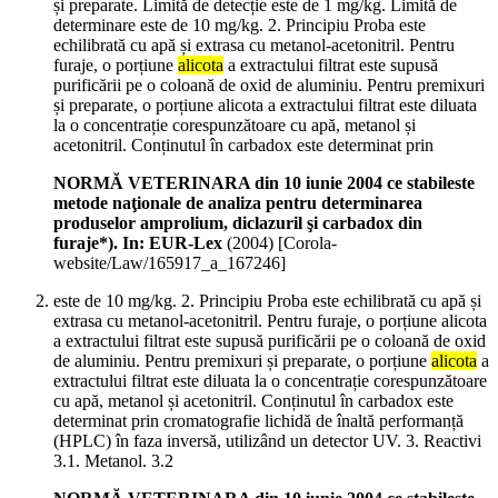
și preparate. Limită de detecție este de 1 mg/kg. Limită de
determinare este de 10 mg/kg. 2. Principiu Proba este
echilibrată cu apă și extrasa cu metanol-acetonitril. Pentru
furaje, o porțiune
alicota
a extractului filtrat este supusă
purificării pe o coloană de oxid de aluminiu. Pentru premixuri
și preparate, o porțiune alicota a extractului filtrat este diluata
la o concentrație corespunzătoare cu apă, metanol și
acetonitril. Conținutul în carbadox este determinat prin
NORMĂ VETERINARA din 10 iunie 2004 ce stabileste
metode naţionale de analiza pentru determinarea
produselor amprolium, diclazuril şi carbadox din
furaje*). In: EUR-Lex
(
2004
)
[Corola-
website/Law/165917_a_167246]
este de 10 mg/kg. 2. Principiu Proba este echilibrată cu apă și
extrasa cu metanol-acetonitril. Pentru furaje, o porțiune alicota
a extractului filtrat este supusă purificării pe o coloană de oxid
de aluminiu. Pentru premixuri și preparate, o porțiune
alicota
a
extractului filtrat este diluata la o concentrație corespunzătoare
cu apă, metanol și acetonitril. Conținutul în carbadox este
determinat prin cromatografie lichidă de înaltă performanță
(HPLC) în faza inversă, utilizând un detector UV. 3. Reactivi
3.1. Metanol. 3.2