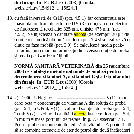
din furaje. In: EUR-Lex
(
2003
)
[Corola-
website/Law/154912_a_156241]
cu fază inversată de C(18) (pct. 4.5.1), iar concentrația este
măsurată printr-un detector de UV (325 nm) sau un detector
de fluorescență (excitație: 325 nm, emisie: 475 nm) (pct.
4.5.2). Se injectează o cantitate
alicotă
(de exemplu 20 μl) de
soluție metanolică obținută conform pct. 5.4 și se realizează o
eluție cu faza mobilă (pct. 3.9). Se calculează media peak-
urilor înălțimii mai multor injecții din aceeași soluție de probă
și media peak-urilor înălțimii
NORMĂ SANITARĂ VETERINARĂ din 25 noiembrie
2003 ce stabileşte metode naţionale de analiză pentru
determinarea vitaminei A, a vitaminei E şi a triptofanului
din furaje. In: EUR-Lex
(
2003
)
[Corola-
website/Law/154912_a_156241]
2) . 1000 [Ul/kg], w = -------------------------------- V(1) . m în
care: beta = concentrația de vitamina A din soluția de probă
(pct. 5.4) la Ul/ml; V(1) = volumul soluției de probă (pct. 5.4),
în ml; V(2) = volumul cantității
alicote
luate conform pct. 5.4,
în ml; m = masa porțiunii de testare, în g. 7. Observații 7.1.
Pentru probe cu concentrație redusă de vitamina A poate fi util
să se combine extractele de eter de petrol din două încărcături