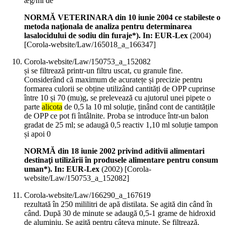
æg/ml de
NORMĂ VETERINARA din 10 iunie 2004 ce stabileste o
metoda naţionala de analiza pentru determinarea
lasalocidului de sodiu din furaje*). In: EUR-Lex
(
2004
)
[Corola-website/Law/165018_a_166347]
Corola-website/Law/150753_a_152082
și se filtrează printr-un filtru uscat, cu granule fine.
Considerând că maximum de acuratețe și precizie pentru
formarea culorii se obține utilizând cantități de OPP cuprinse
între 10 și 70 (mu)g, se prelevează cu ajutorul unei pipete o
parte
alicota
de 0,5 la 10 ml soluție, ținând cont de cantitățile
de OPP ce pot fi întâlnite. Proba se introduce într-un balon
gradat de 25 ml; se adaugă 0,5 reactiv 1,10 ml soluție tampon
și apoi 0
NORMĂ din 18 iunie 2002 privind aditivii alimentari
destinaţi utilizării în produsele alimentare pentru consum
uman*). In: EUR-Lex
(
2002
)
[Corola-
website/Law/150753_a_152082]
Corola-website/Law/166290_a_167619
rezultată în 250 mililitri de apă distilata. Se agită din când în
când. După 30 de minute se adaugă 0,5-1 grame de hidroxid
de aluminiu. Se agită pentru câteva minute. Se filtrează.