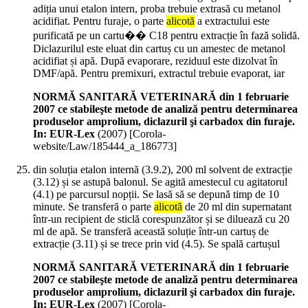
adiția unui etalon intern, proba trebuie extrasă cu metanol
acidifiat. Pentru furaje, o parte
alicotă
a extractului este
purificată pe un cartu�� C18 pentru extracție în fază solidă.
Diclazurilul este eluat din cartuș cu un amestec de metanol
acidifiat și apă. După evaporare, reziduul este dizolvat în
DMF/apă. Pentru premixuri, extractul trebuie evaporat, iar
NORMĂ SANITARĂ VETERINARĂ din 1 februarie
2007 ce stabileşte metode de analiză pentru determinarea
produselor amprolium, diclazuril şi carbadox din furaje.
In: EUR-Lex
(
2007
)
[Corola-
website/Law/185444_a_186773]
din soluția etalon internă (3.9.2), 200 ml solvent de extracție
(3.12) și se astupă balonul. Se agită amestecul cu agitatorul
(4.1) pe parcursul nopții. Se lasă să se depună timp de 10
minute. Se transferă o parte
alicotă
de 20 ml din supernatant
într-un recipient de sticlă corespunzător și se diluează cu 20
ml de apă. Se transferă această soluție într-un cartuș de
extracție (3.11) și se trece prin vid (4.5). Se spală cartușul
NORMĂ SANITARĂ VETERINARĂ din 1 februarie
2007 ce stabileşte metode de analiză pentru determinarea
produselor amprolium, diclazuril şi carbadox din furaje.
In: EUR-Lex
(
2007
)
[Corola-