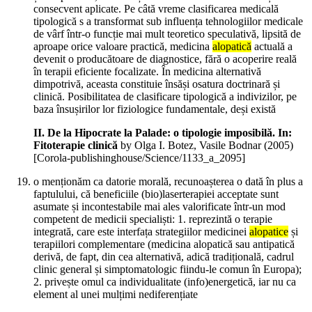
consecvent aplicate. Pe câtă vreme clasificarea medicală
tipologică s a transformat sub influența tehnologiilor medicale
de vârf într-o funcție mai mult teoretico speculativă, lipsită de
aproape orice valoare practică, medicina
alopatică
actuală a
devenit o producătoare de diagnostice, fără o acoperire reală
în terapii eficiente focalizate. În medicina alternativă
dimpotrivă, aceasta constituie însăși osatura doctrinară și
clinică. Posibilitatea de clasificare tipologică a indivizilor, pe
baza însușirilor lor fiziologice fundamentale, deși există
II. De la Hipocrate la Palade: o tipologie imposibilă. In:
Fitoterapie clinică
by Olga I. Botez, Vasile Bodnar (
2005
)
[Corola-publishinghouse/Science/1133_a_2095]
o menționăm ca datorie morală, recunoașterea o dată în plus a
faptulului, că beneficiile (bio)laserterapiei acceptate sunt
asumate și incontestabile mai ales valorificate într-un mod
competent de medicii specialiști: 1. reprezintă o terapie
integrată, care este interfața strategiilor medicinei
alopatice
și
terapiilori complementare (medicina alopatică sau antipatică
derivă, de fapt, din cea alternativă, adică tradițională, cadrul
clinic general și simptomatologic fiindu-le comun în Europa);
2. privește omul ca individualitate (info)energetică, iar nu ca
element al unei mulțimi nediferențiate