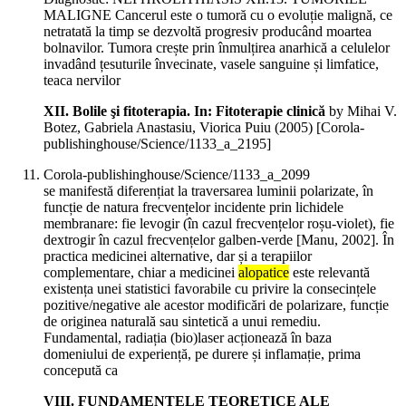
MALIGNE Cancerul este o tumoră cu o evoluție malignă, ce
netratată la timp se dezvoltă progresiv producând moartea
bolnavilor. Tumora crește prin înmulțirea anarhică a celulelor
invadând țesuturile învecinate, vasele sanguine și limfatice,
teaca nervilor
XII. Bolile şi fitoterapia. In: Fitoterapie clinică
by Mihai V.
Botez, Gabriela Anastasiu, Viorica Puiu (
2005
)
[Corola-
publishinghouse/Science/1133_a_2195]
Corola-publishinghouse/Science/1133_a_2099
se manifestă diferențiat la traversarea luminii polarizate, în
funcție de natura frecvențelor incidente prin lichidele
membranare: fie levogir (în cazul frecvențelor roșu-violet), fie
dextrogir în cazul frecvențelor galben-verde [Manu, 2002]. În
practica medicinei alternative, dar și a terapiilor
complementare, chiar a medicinei
alopatice
este relevantă
existența unei statistici favorabile cu privire la consecințele
pozitive/negative ale acestor modificări de polarizare, funcție
de originea naturală sau sintetică a unui remediu.
Fundamental, radiația (bio)laser acționează în baza
domeniului de experiență, pe durere și inflamație, prima
concepută ca
VIII. FUNDAMENTELE TEORETICE ALE