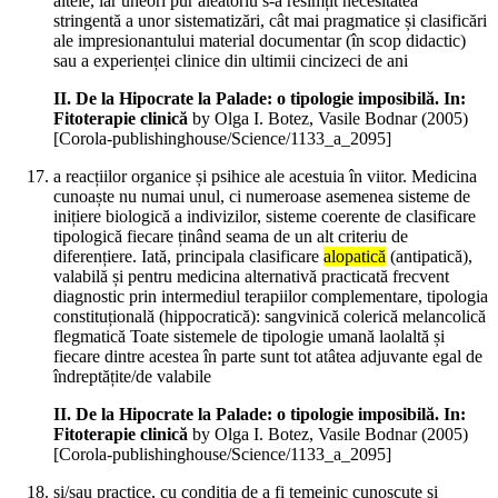
altele, iar uneori pur aleatoriu s-a resimțit necesitatea
stringentă a unor sistematizări, cât mai pragmatice și clasificări
ale impresionantului material documentar (în scop didactic)
sau a experienței clinice din ultimii cincizeci de ani
II. De la Hipocrate la Palade: o tipologie imposibilă. In:
Fitoterapie clinică
by Olga I. Botez, Vasile Bodnar (
2005
)
[Corola-publishinghouse/Science/1133_a_2095]
a reacțiilor organice și psihice ale acestuia în viitor. Medicina
cunoaște nu numai unul, ci numeroase asemenea sisteme de
inițiere biologică a indivizilor, sisteme coerente de clasificare
tipologică fiecare ținând seama de un alt criteriu de
diferențiere. Iată, principala clasificare
alopatică
(antipatică),
valabilă și pentru medicina alternativă practicată frecvent
diagnostic prin intermediul terapiilor complementare, tipologia
constituțională (hippocratică): sangvinică colerică melancolică
flegmatică Toate sistemele de tipologie umană laolaltă și
fiecare dintre acestea în parte sunt tot atâtea adjuvante egal de
îndreptățite/de valabile
II. De la Hipocrate la Palade: o tipologie imposibilă. In:
Fitoterapie clinică
by Olga I. Botez, Vasile Bodnar (
2005
)
[Corola-publishinghouse/Science/1133_a_2095]
și/sau practice, cu condiția de a fi temeinic cunoscute și