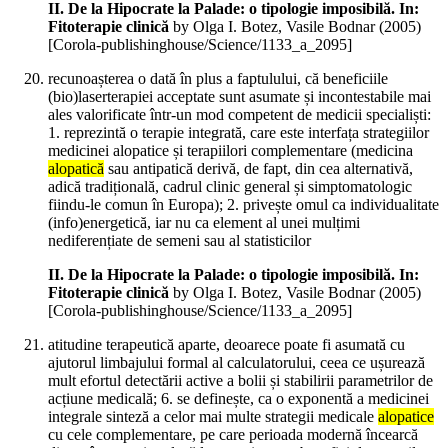
II. De la Hipocrate la Palade: o tipologie imposibilă. In:
Fitoterapie clinică
by Olga I. Botez, Vasile Bodnar (
2005
)
[Corola-publishinghouse/Science/1133_a_2095]
recunoașterea o dată în plus a faptulului, că beneficiile
(bio)laserterapiei acceptate sunt asumate și incontestabile mai
ales valorificate într-un mod competent de medicii specialiști:
1. reprezintă o terapie integrată, care este interfața strategiilor
medicinei alopatice și terapiilori complementare (medicina
alopatică
sau antipatică derivă, de fapt, din cea alternativă,
adică tradițională, cadrul clinic general și simptomatologic
fiindu-le comun în Europa); 2. privește omul ca individualitate
(info)energetică, iar nu ca element al unei mulțimi
nediferențiate de semeni sau al statisticilor
II. De la Hipocrate la Palade: o tipologie imposibilă. In:
Fitoterapie clinică
by Olga I. Botez, Vasile Bodnar (
2005
)
[Corola-publishinghouse/Science/1133_a_2095]
atitudine terapeutică aparte, deoarece poate fi asumată cu
ajutorul limbajului formal al calculatorului, ceea ce ușurează
mult efortul detectării active a bolii și stabilirii parametrilor de
acțiune medicală; 6. se definește, ca o exponentă a medicinei
integrale sinteză a celor mai multe strategii medicale
alopatice
cu cele complementare, pe care perioada modernă încearcă