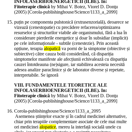
INFOLASERBIOENERGETICII (ILBE). In:
Fitoterapie clinică
by Mihai V. Botez, Viorel D. Donţu
(
2005
)
[Corola-publishinghouse/Science/1133_a_2099]
puțin pe componenta pulstonică (extrasenzorială), deoarece se
vizează (cenestopatie) cu precădere refacerea/optimizarea
resurselor și structurilor viabile ale organismului, fără a lua în
considerare pierderile energetice și doar în subsidiar (implicit)
pe cele informaționale - subtile (cenestezie). Prin această
opțiune, terapia
alopatică
va porni de la simptome (obiective și
subiective) către cauza bolii considerând, că dispariția
simptomelor manifeste ale afecțiunii echivalează cu dispariția
cauzei întotdeauna (ne)sigure, iar stabilirea acesteia necesită
adesea analize paraclinice și de laborator diverse și repetate,
interpretabile. Se ignoră
VIII. FUNDAMENTELE TEORETICE ALE
INFOLASERBIOENERGETICII (ILBE). In:
Fitoterapie clinică
by Mihai V. Botez, Viorel D. Donţu
(
2005
)
[Corola-publishinghouse/Science/1133_a_2099]
Corola-publishinghouse/Science/1133_a_2095
Asemenea științelor exacte și în cadrul medicinei alternative,
chiar prin terapiile complementare asociate de cele mai multe
ori medicinei
alopatice
, mereu la interfață socială unele cu