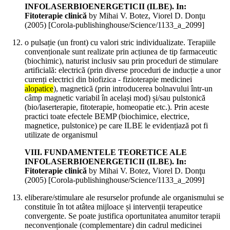
INFOLASERBIOENERGETICII (ILBE). In:
Fitoterapie clinică
by Mihai V. Botez, Viorel D. Donţu
(
2005
)
[Corola-publishinghouse/Science/1133_a_2099]
o pulsație (un front) cu valori stric individualizate. Terapiile
convenționale sunt realizate prin acțiunea de tip farmaceutic
(biochimic), naturist inclusiv sau prin proceduri de stimulare
artificială: electrică (prin diverse proceduri de inducție a unor
curenți electrici din biofizica - fizioterapie medicinei
alopatice
), magnetică (prin introducerea bolnavului într-un
câmp magnetic variabil în același mod) și/sau pulstonică
(bio/laserterapie, fitoterapie, homeopatie etc.). Prin aceste
practici toate efectele BEMP (biochimice, electrice,
magnetice, pulstonice) pe care ILBE le evidențiază pot fi
utilizate de organismul
VIII. FUNDAMENTELE TEORETICE ALE
INFOLASERBIOENERGETICII (ILBE). In:
Fitoterapie clinică
by Mihai V. Botez, Viorel D. Donţu
(
2005
)
[Corola-publishinghouse/Science/1133_a_2099]
eliberare/stimulare ale resurselor profunde ale organismului se
constituie în tot atâtea mijloace și intervenții terapeutice
convergente. Se poate justifica oportunitatea anumitor terapii
neconvenționale (complementare) din cadrul medicinei