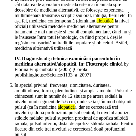
cât dotarea de aparatură medicală este mai înaintată spre
deosebire de medicina alternativă, ce folosește experiența
multimilenară transmisă scriptic sau oral, intuiția, flerul etc. În
așa fel, medicina contemporană (dominant
alopatică
la nivel
oficial) utilizează metodele medicinei alternative pentru
tratament le mai numește și terapii complementare, când nu și
le însușește întru totul tehnologic, ca fiind proprii, deși le
regăsim cu ușurință în tradițiile populare și obiceiuri. Astfel,
medicina alternativă utilizează
IV. Diagnosticul şi tehnica examinării pacientului în
medicina alternativă/alopatică. In: Fitoterapie clinică
by
Florina Filip ciubotaru (
2005
)
[Corola-
publishinghouse/Science/1133_a_2097]
în special privind: frecvența, ritmicitatea, duritatea,
amplitudinea, forma, plenitudinea și amplasamentul. Pulsurile
chinezești sunt în număr de 12 situate pe artera radială la
nivelul unui segment de 5-6 cm, unde se ia și în mod obișnuit
pulsul (ca în medicina
alopatică
), dar se cercetează trei
niveluri și două profunzimi: pulsul central, la nivelul apofizei
stiloide radiale; pulsul superior, proximal de apofiza stiloidă
radială; pulsul inferior, distal de apofiza stiloidă radială. Pentru
fiecare din cele trei niveluri se cercetează două profunzimi:
pulsul