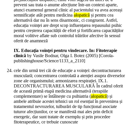
preveni sau trata o anume afecțiune într-un context aparte,
atunci examenul general clinic al pacientului va avea aceeași
semnificație atât pentru medicina
alopatică
și pentru cea
alternativă dar nu în sens disarmonic, ci congruent. Astfel,
educația voinței are drept scop influențarea repausului psihic
pentru creșterea capacității de efort și fortificarea capacităților
moral volitive aflate sub controlul trăirilor afective în sensul
oferit de anamneză
IX. Educaţia voinţei pentru vindecare. In: Fitoterapie
clinică
by Vasile Bodnar, Olga I. Botez (
2005
)
[Corola-
publishinghouse/Science/1133_a_2110]
cele din urmă trei căi de educație a voinței: decontracturarea
musculară; concentrarea controlată a atenției asupra diverselor
zone ale organismului; armonizarea respirației. IX.1.
DECONTRACTURAREA MUSCULARĂ În cadrul oferit
de această primă etapă medicina alternativă (terapiile
complementare) se întâlnește cu psihiatria (
alopatică
) și
ambele atribuie acestei tehnici un rol esențial în prevenirea și
tratamentul nevrozelor, tulburări de tip funcțional asociate
tuturor afecțiunilor, ce se manifestă mai ales prin deficit
energetic, dar sunt tratate de exemplu și prin procedee
fitoterapeutice, ce trebuie cunoscute