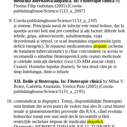
medicina alternativă/alopatică. In: Fitoterapie clinică
by
Florina Filip ciubotaru (
2005
)
[Corola-
publishinghouse/Science/1133_a_2097]
Corola-publishinghouse/Science/1133_a_2195
și sisteme. Principala sursă de infecție este omul bolnav, dar la
apariția acestei boli mai pot contribui și alți factori: diferite boli
febrile, gripa, adenovirozele, subalimentația, viața
dezordonată și stresul, ce scad imunitatea organismului (prin
deficit energetic). În repausul medicamentos
alopatic
(schema
de tratament tuberculostatic) și chiar concomitent cu acesta se
recomandă o atitudine fitoterapeutică prin ceaiuri medicinale
și celelalte indicații dietetice (vezi CD-MM asociat cărții).
Ceaiuri: Humulus lupulus (hamei). Se bea două căni pe zi
timp îndelungat, dintr-o infuzie
XII. Bolile şi fitoterapia. In: Fitoterapie clinică
by Mihai V.
Botez, Gabriela Anastasiu, Viorica Puiu (
2005
)
[Corola-
publishinghouse/Science/1133_a_2195]
contraindicat la dispeptici. Totuși, disponibilitățile fitoterapiei
sunt limitate din acest punct de vedere mai ales în cazul litiazei
renale și glomerulonefritei provenite din RAA, când evoluția
bolnavilor tratați este mai mult decât favorabilă și fără
restricțiile sechelare impuse de medicația
alopatică
.
Diagnostic: NEPHROLITHIASIS XII.13. TUMORILE