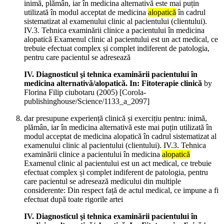
inimă, plămân, iar în medicina alternativă este mai puțin
utilizată în modul acceptat de medicina
alopatică
în cadrul
sistematizat al examenului clinic al pacientului (clientului).
IV.3. Tehnica examinării clinice a pacientului în medicina
alopatică Examenul clinic al pacientului est un act medical, ce
trebuie efectuat complex și complet indiferent de patologia,
pentru care pacientul se adresează
IV. Diagnosticul şi tehnica examinării pacientului în
medicina alternativă/alopatică. In: Fitoterapie clinică
by
Florina Filip ciubotaru (
2005
)
[Corola-
publishinghouse/Science/1133_a_2097]
dar presupune experiență clinică și exercițiu pentru: inimă,
plămân, iar în medicina alternativă este mai puțin utilizată în
modul acceptat de medicina alopatică în cadrul sistematizat al
examenului clinic al pacientului (clientului). IV.3. Tehnica
examinării clinice a pacientului în medicina
alopatică
Examenul clinic al pacientului est un act medical, ce trebuie
efectuat complex și complet indiferent de patologia, pentru
care pacientul se adresează medicului din multiple
considerente: Din respect față de actul medical, ce impune a fi
efectuat după toate rigorile artei
IV. Diagnosticul şi tehnica examinării pacientului în