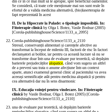
din ce în ce mai mult să le apropie, spre beneficiul oamenilor.
Se consideră, că toate cele menționate mai sus sunt reale în
efortul de a valida medicina alternativă, (bio)laserterapia de
fapt reprezentată în acest
II. De la Hipocrate la Palade: o tipologie imposibilă. In:
Fitoterapie clinică
by Olga I. Botez, Vasile Bodnar (
2005
)
[Corola-publishinghouse/Science/1133_a_2095]
Corola-publishinghouse/Science/1133_a_2110
Stresul, conservanții alimentari și carențele afective au
transformat la început de mileniu III, factorii de risc în factori
declanșatori ai bolilor, iar pentru ca această lucrare să nu se
transforme doar într-una de evaluare pur teoretică, să depășim
barierele prejudecăților
alopatice
, când vom sugera un altfel
de a preveni sau trata o anume afecțiune într-un context
aparte, atunci examenul general clinic al pacientului va avea
aceeași semnificație atât pentru medicina alopatică și pentru
cea alternativă dar nu în sens disarmonic
IX. Educaţia voinţei pentru vindecare. In: Fitoterapie
clinică
by Vasile Bodnar, Olga I. Botez (
2005
)
[Corola-
publishinghouse/Science/1133_a_2110]
una de evaluare pur teoretică, să depășim barierele
prejudecăților alopatice, când vom sugera un altfel de a