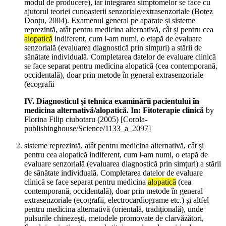
modul de producere), iar integrarea simptomelor se face cu
ajutorul teoriei cunoașterii senzoriale/extrasenzoriale (Botez
Donțu, 2004). Examenul general pe aparate și sisteme
reprezintă, atât pentru medicina alternativă, cât și pentru cea
alopatică
indiferent, cum l-am numi, o etapă de evaluare
senzorială (evaluarea diagnostică prin simțuri) a stării de
sănătate individuală. Completarea datelor de evaluare clinică
se face separat pentru medicina alopatică (cea contemporană,
occidentală), doar prin metode în general extrasenzoriale
(ecografii
IV. Diagnosticul şi tehnica examinării pacientului în
medicina alternativă/alopatică. In: Fitoterapie clinică
by
Florina Filip ciubotaru (
2005
)
[Corola-
publishinghouse/Science/1133_a_2097]
sisteme reprezintă, atât pentru medicina alternativă, cât și
pentru cea alopatică indiferent, cum l-am numi, o etapă de
evaluare senzorială (evaluarea diagnostică prin simțuri) a stării
de sănătate individuală. Completarea datelor de evaluare
clinică se face separat pentru medicina
alopatică
(cea
contemporană, occidentală), doar prin metode în general
extrasenzoriale (ecografii, electrocardiograme etc.) și altfel
pentru medicina alternativă (orientală, tradițională), unde
pulsurile chinezești, metodele promovate de clarvăzători,