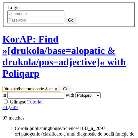
Login
Go!
KorAP: Find
»[drukola/base=alopatic &
drukola/pos=adjective]« with
Poliqarp
Go!
in
with
Glimpse
Tutorial
<
1
2
3
4
>
97
matches
Corola-publishinghouse/Science/1133_a_2097
ori patogenic (clasificare a unui diagnostic de boală funcție de