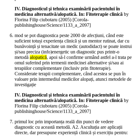
IV. Diagnosticul şi tehnica examinării pacientului în
medicina alternativă/alopatică. In: Fitoterapie clinică
by
Florina Filip ciubotaru (
2005
)
[Corola-
publishinghouse/Science/1133_a_2097]
mod se pot diagnostica peste 2000 de afecțiuni, când este
suficient totuși experiența clinică și un mentor rutinat, dar cu
bunăvoință și tenacitate un medic (autodidact) se poate instrui
și/sau preciza (info)energetic un diagnostic pus printr-o
metodă
alopatică
, apoi să-l confirme urmând astfel a-l trata pe
omul suferind prin termenii medicinei alternative și/sau ai
terapiilor complementare (inclusiv prin fitoterapie).
Considerate terapii complementare, când acestea se pun în
valoare prin intermediul medicilor alopați, atunci metodele de
investigație
IV. Diagnosticul şi tehnica examinării pacientului în
medicina alternativă/alopatică. In: Fitoterapie clinică
by
Florina Filip ciubotaru (
2005
)
[Corola-
publishinghouse/Science/1133_a_2097]
primul loc prin importanța reală din punct de vedere
diagnostic cu această metodă. A2. Ascultația are aplicații
directe, dar presupune experiență clinică și exercițiu pentru: