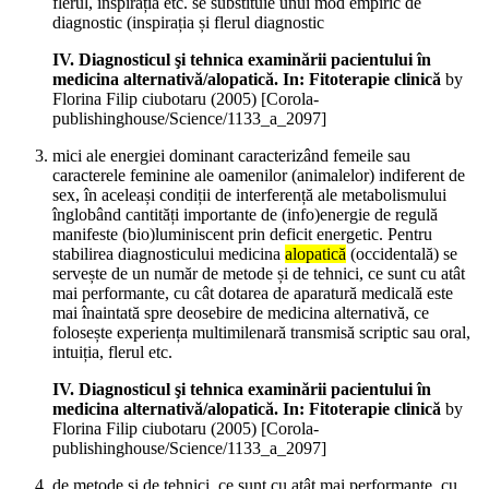
flerul, inspirația etc. se substituie unui mod empiric de
diagnostic (inspirația și flerul diagnostic
IV. Diagnosticul şi tehnica examinării pacientului în
medicina alternativă/alopatică. In: Fitoterapie clinică
by
Florina Filip ciubotaru (
2005
)
[Corola-
publishinghouse/Science/1133_a_2097]
mici ale energiei dominant caracterizând femeile sau
caracterele feminine ale oamenilor (animalelor) indiferent de
sex, în aceleași condiții de interferență ale metabolismului
înglobând cantități importante de (info)energie de regulă
manifeste (bio)luminiscent prin deficit energetic. Pentru
stabilirea diagnosticului medicina
alopatică
(occidentală) se
servește de un număr de metode și de tehnici, ce sunt cu atât
mai performante, cu cât dotarea de aparatură medicală este
mai înaintată spre deosebire de medicina alternativă, ce
folosește experiența multimilenară transmisă scriptic sau oral,
intuiția, flerul etc.
IV. Diagnosticul şi tehnica examinării pacientului în
medicina alternativă/alopatică. In: Fitoterapie clinică
by
Florina Filip ciubotaru (
2005
)
[Corola-
publishinghouse/Science/1133_a_2097]
de metode și de tehnici, ce sunt cu atât mai performante, cu