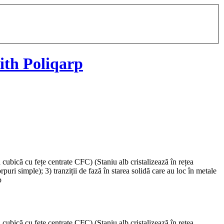
ith Poliqarp
cubică cu fețe centrate CFC) (Staniu alb cristalizează în rețea
puri simple); 3) tranziții de fază în starea solidă care au loc în metale
b
cubică cu fețe centrate CFC) (Staniu alb cristalizează în rețea