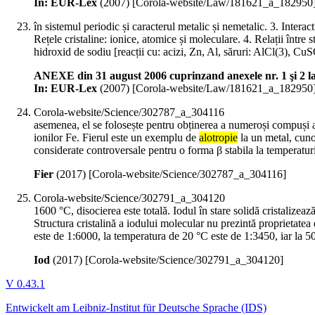
In: EUR-Lex
(
2007
)
[Corola-website/Law/181621_a_182950
în sistemul periodic și caracterul metalic și nemetalic. 3. Interac
Rețele cristaline: ionice, atomice și moleculare. 4. Relații între str
hidroxid de sodiu [reacții cu: acizi, Zn, Al, săruri: AlCl(3), Cu
ANEXE din 31 august 2006 cuprinzand anexele nr. 1 şi 2 la O
In: EUR-Lex
(
2007
)
[Corola-website/Law/181621_a_182950
Corola-website/Science/302787_a_304116
asemenea, el se folosește pentru obținerea a numeroși compuși ai 
ionilor Fe. Fierul este un exemplu de
alotropie
la un metal, cunos
considerate controversale pentru o forma β stabila la temperaturi
Fier
(
2017
)
[Corola-website/Science/302787_a_304116]
Corola-website/Science/302791_a_304120
1600 °C, disocierea este totală. Iodul în stare solidă cristalizea
Structura cristalină a iodului molecular nu prezintă proprietatea
este de 1:6000, la temperatura de 20 °C este de 1:3450, iar la 5
Iod
(
2017
)
[Corola-website/Science/302791_a_304120]
V 0.43.1
Entwickelt am Leibniz-Institut für Deutsche Sprache (IDS)