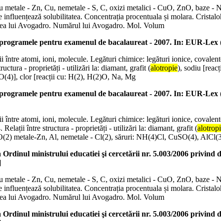
cții cu metale - Zn, Cu, nemetale - S, C, oxizi metalici - CuO, ZnO, baz
are influențează solubilitatea. Concentrația procentuala și molara. Cristal
 Legea lui Avogadro. Numărul lui Avogadro. Mol. Volum
i programele pentru examenul de bacalaureat - 2007. In: EUR-Lex
tii între atomi, ioni, molecule. Legături chimice: legături ionice, covalent
uctura - proprietăți - utilizări la: diamant, grafit (
alotropie
), sodiu [reac
SO(4)], clor [reacții cu: H(2), H(2)O, Na, Mg
i programele pentru examenul de bacalaureat - 2007. In: EUR-Lex
tii între atomi, ioni, molecule. Legături chimice: legături ionice, covalen
elații între structura - proprietăți - utilizări la: diamant, grafit (
alotrop
O(2) metale-Zn, Al, nemetale - Cl(2), săruri: NH(4)Cl, CuSO(4), AlCl(3)]
rdinul ministrului educatiei şi cercetării nr. 5.003/2006 privind 
]
cții cu metale - Zn, Cu, nemetale - S, C, oxizi metalici - CuO, ZnO, baz
are influențează solubilitatea. Concentrația procentuala și molara. Cristal
 Legea lui Avogadro. Numărul lui Avogadro. Mol. Volum
rdinul ministrului educatiei şi cercetării nr. 5.003/2006 privind 