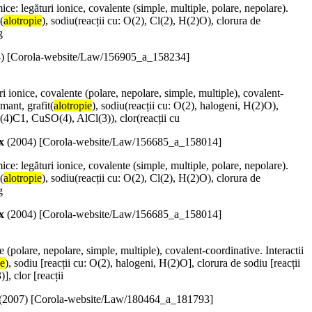
mice: legături ionice, covalente (simple, multiple, polare, nepolare).
(
alotropie
), sodiu(reacții cu: O(2), Cl(2), H(2)O), clorura de
g
4
)
[Corola-website/Law/156905_a_158234]
uri ionice, covalente (polare, nepolare, simple, multiple), covalent-
amant, grafit(
alotropie
), sodiu(reacții cu: O(2), halogeni, H(2)O),
H(4)C1, CuSO(4), AlCl(3)), clor(reacții cu
x
(
2004
)
[Corola-website/Law/156685_a_158014]
mice: legături ionice, covalente (simple, multiple, polare, nepolare).
(
alotropie
), sodiu(reacții cu: O(2), Cl(2), H(2)O), clorura de
g
x
(
2004
)
[Corola-website/Law/156685_a_158014]
te (polare, nepolare, simple, multiple), covalent-coordinative. Interactii
ie
), sodiu [reacții cu: O(2), halogeni, H(2)O], clorura de sodiu [reacții
, clor [reacții
(
2007
)
[Corola-website/Law/180464_a_181793]