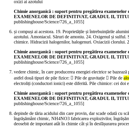
oxizi ai azotului
Chimie anorganică : suport pentru pregătirea examene
EXAMENELOR DE DEFINITIVAT, GRADUL II, TIT
publishinghouse/Science/726_a_1055]
și compuși ai acestora. 19. Proprietățile și întrebuințările alumi
azotului. Amoniacul. Săruri de amoniu. 24. Oxigenul și sulful. 
chimice. Hidracizii halogenilor, halogenuri. Oxiacizii clorulu
Chimie anorganică : suport pentru pregătirea examene
EXAMENELOR DE DEFINITIVAT, GRADUL II, TIT
publishinghouse/Science/726_a_1055]
vedere chimic, în care producerea energiei electrice se bazează pe
astfel două tipuri de pile fizice:  Pile de gravitație  Pile de
alo
electroliți (conductori ionici) este diferită. Pile chimice: cei doi 
Chimie anorganică : suport pentru pregătirea examene
EXAMENELOR DE DEFINITIVAT, GRADUL II, TIT
publishinghouse/Science/726_a_1055]
depinde de tăria acidului din care provin, dar scade odată cu s
îngrășământ chimic, NH4NO3 fabricarea explozivilor, îngrășăm
deosebit de important atât în chimie cât și în desfășurarea procese