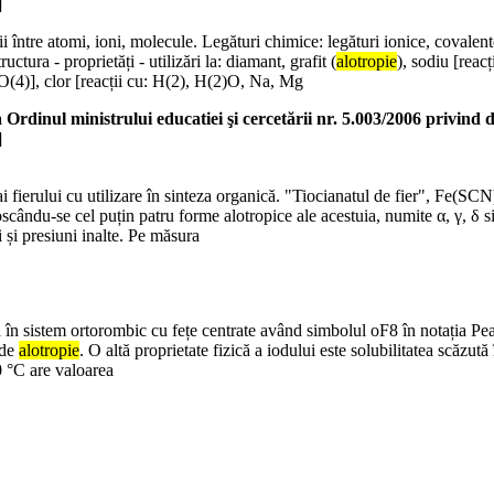
]
tii între atomi, ioni, molecule. Legături chimice: legături ionice, covalent
uctura - proprietăți - utilizări la: diamant, grafit (
alotropie
), sodiu [reac
SO(4)], clor [reacții cu: H(2), H(2)O, Na, Mg
rdinul ministrului educatiei şi cercetării nr. 5.003/2006 privind 
]
fierului cu utilizare în sinteza organică. "Tiocianatul de fier", Fe(SCN) 
cându-se cel puțin patru forme alotropice ale acestuia, numite α, γ, δ si
 și presiuni inalte. Pe măsura
ză în sistem ortorombic cu fețe centrate având simbolul oF8 în notația Pear
 de
alotropie
. O altă proprietate fizică a iodului este solubilitatea scăzută
0 °C are valoarea