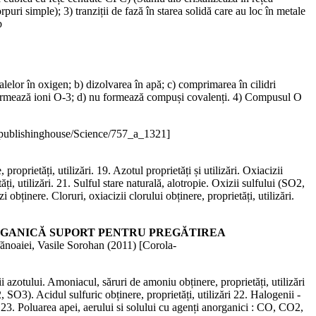
puri simple); 3) tranziții de fază în starea solidă care au loc în metale
b
talelor în oxigen; b) dizolvarea în apă; c) comprimarea în cilidri
) formează ioni O-3; d) nu formează compuși covalenți. 4) Compusul O
publishinghouse/Science/757_a_1321]
roprietăți, utilizări. 19. Azotul proprietăți și utilizări. Oxiacizii
ți, utilizări. 21. Sulful stare naturală, alotropie. Oxizii sulfului (SO2,
 obținere. Cloruri, oxiacizii clorului obținere, proprietăți, utilizări.
 CHIMIE ANORGANICĂ SUPORT PENTRU PREGĂTIREA
ănoaiei, Vasile Sorohan (
2011
)
[Corola-
izii azotului. Amoniacul, săruri de amoniu obținere, proprietăți, utilizări
, SO3). Acidul sulfuric obținere, proprietăți, utilizări 22. Halogenii -
ri. 23. Poluarea apei, aerului si solului cu agenți anorganici : CO, CO2,