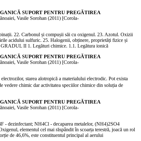
 CHIMIE ANORGANICĂ SUPORT PENTRU PREGĂTIREA
ănoaiei, Vasile Sorohan (
2011
)
[Corola-
ombinații. 22. Carbonul și compușii săi cu oxigenul. 23. Azotul. Oxizii
ările acidului sulfuric. 25. Halogenii, obținere, proprietăți fizice și
CĂ GRADUL II 1. Legături chimice. 1.1. Legătura ionică
 CHIMIE ANORGANICĂ SUPORT PENTRU PREGĂTIREA
ănoaiei, Vasile Sorohan (
2011
)
[Corola-
lectrozilor, starea alotropică a materialului electrodic. Pot exista
de vedere chimic dar activitatea speciilor chimice din soluția de
 CHIMIE ANORGANICĂ SUPORT PENTRU PREGĂTIREA
ănoaiei, Vasile Sorohan (
2011
)
[Corola-
: NH4F - dezinfectant; NH4Cl - decaparea metalelor, (NH4)2SO4
xigenul, elementul cel mai răspândit în scoarța terestră, joacă un rol
orție de 46,6%, este constituentul principal al aerului