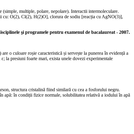
e (simple, multiple, polare, nepolare). Interactii intermoleculare.
ții cu: O(2), Cl(2), H(2)O], clorura de sodiu [reacția cu AgNO(3)],
disciplinele şi programele pentru examenul de bacalaureat - 2007.
are o culoare roșie caracteristică și servește la punerea în evidență a
 ε; la presiuni foarte mari, exista unele dovezi experimentale
son, structura cristalină fiind similară cu cea a fosforului negru.
 în apă: în condiții fizice normale, solubilitatea relativă a iodului în apă