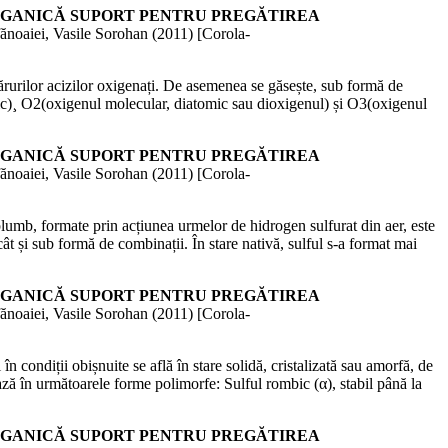
 CHIMIE ANORGANICĂ SUPORT PENTRU PREGĂTIREA
ănoaiei, Vasile Sorohan (
2011
)
[Corola-
 sărurilor acizilor oxigenați. De asemenea se găsește, sub formă de
ic)¸ O2(oxigenul molecular, diatomic sau dioxigenul) și O3(oxigenul
 CHIMIE ANORGANICĂ SUPORT PENTRU PREGĂTIREA
ănoaiei, Vasile Sorohan (
2011
)
[Corola-
plumb, formate prin acțiunea urmelor de hidrogen sulfurat din aer, este
 cât și sub formă de combinații. În stare nativă, sulful s-a format mai
 CHIMIE ANORGANICĂ SUPORT PENTRU PREGĂTIREA
ănoaiei, Vasile Sorohan (
2011
)
[Corola-
condiții obișnuite se află în stare solidă, cristalizată sau amorfă, de
ează în următoarele forme polimorfe: Sulful rombic (α), stabil până la
 CHIMIE ANORGANICĂ SUPORT PENTRU PREGĂTIREA