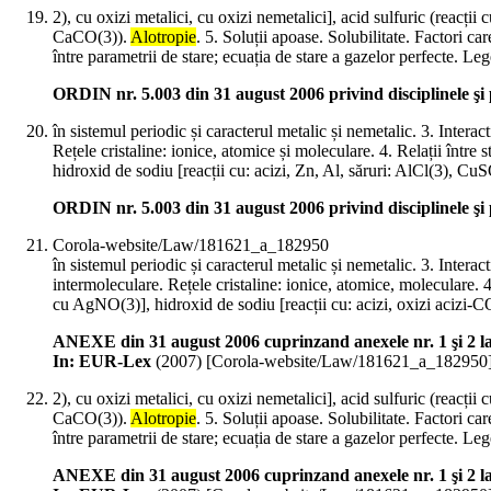
2), cu oxizi metalici, cu oxizi nemetalici], acid sulfuric (rea
CaCO(3)).
Alotropie
. 5. Soluții apoase. Solubilitate. Factori c
între parametrii de stare; ecuația de stare a gazelor perfecte.
ORDIN nr. 5.003 din 31 august 2006 privind disciplinele ş
în sistemul periodic și caracterul metalic și nemetalic. 3. Interac
Rețele cristaline: ionice, atomice și moleculare. 4. Relații între str
hidroxid de sodiu [reacții cu: acizi, Zn, Al, săruri: AlCl(3), Cu
ORDIN nr. 5.003 din 31 august 2006 privind disciplinele ş
Corola-website/Law/181621_a_182950
în sistemul periodic și caracterul metalic și nemetalic. 3. Interac
intermoleculare. Rețele cristaline: ionice, atomice, moleculare. 4. R
cu AgNO(3)], hidroxid de sodiu [reacții cu: acizi, oxizi acizi-C
ANEXE din 31 august 2006 cuprinzand anexele nr. 1 şi 2 la O
In: EUR-Lex
(
2007
)
[Corola-website/Law/181621_a_182950
2), cu oxizi metalici, cu oxizi nemetalici], acid sulfuric (rea
CaCO(3)).
Alotropie
. 5. Soluții apoase. Solubilitate. Factori c
între parametrii de stare; ecuația de stare a gazelor perfecte.
ANEXE din 31 august 2006 cuprinzand anexele nr. 1 şi 2 la O