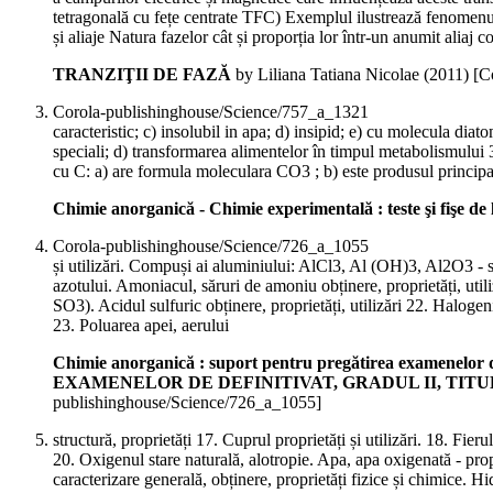
tetragonală cu fețe centrate TFC) Exemplul ilustrează fenomen
și aliaje Natura fazelor cât și proporția lor într-un anumit aliaj 
TRANZIŢII DE FAZĂ
by Liliana Tatiana Nicolae (
2011
)
[C
Corola-publishinghouse/Science/757_a_1321
caracteristic; c) insolubil in apa; d) insipid; e) cu molecula dia
speciali; d) transformarea alimentelor în timpul metabolismului 
cu C: a) are formula moleculara CO3 ; b) este produsul principal 
Chimie anorganică - Chimie experimentală : teste şi fişe de
Corola-publishinghouse/Science/726_a_1055
și utilizări. Compuși ai aluminiului: AlCl3, Al (OH)3, Al2O3 - struc
azotului. Amoniacul, săruri de amoniu obținere, proprietăți, util
SO3). Acidul sulfuric obținere, proprietăți, utilizări 22. Halogenii
23. Poluarea apei, aerului
Chimie anorganică : suport pentru pregătirea examene
EXAMENELOR DE DEFINITIVAT, GRADUL II, TIT
publishinghouse/Science/726_a_1055]
structură, proprietăți 17. Cuprul proprietăți și utilizări. 18. Fieru
20. Oxigenul stare naturală, alotropie. Apa, apa oxigenată - propri
caracterizare generală, obținere, proprietăți fizice și chimice. Hi