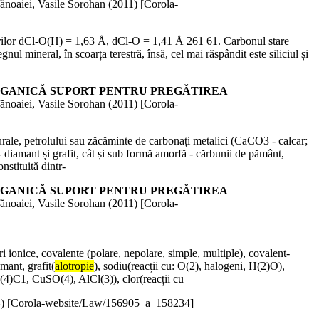
ănoaiei, Vasile Sorohan (
2011
)
[Corola-
ăturilor dCl-O(H) = 1,63 Å, dCl-O = 1,41 Å 261 61. Carbonul stare
l mineral, în scoarța terestră, însă, cel mai răspândit este siliciul și
 CHIMIE ANORGANICĂ SUPORT PENTRU PREGĂTIREA
ănoaiei, Vasile Sorohan (
2011
)
[Corola-
rale, petrolului sau zăcăminte de carbonați metalici (CaCO3 - calcar;
nă - diamant și grafit, cât și sub formă amorfă - cărbunii de pământ,
nstituită dintr-
 CHIMIE ANORGANICĂ SUPORT PENTRU PREGĂTIREA
ănoaiei, Vasile Sorohan (
2011
)
[Corola-
uri ionice, covalente (polare, nepolare, simple, multiple), covalent-
amant, grafit(
alotropie
), sodiu(reacții cu: O(2), halogeni, H(2)O),
H(4)C1, CuSO(4), AlCl(3)), clor(reacții cu
4
)
[Corola-website/Law/156905_a_158234]