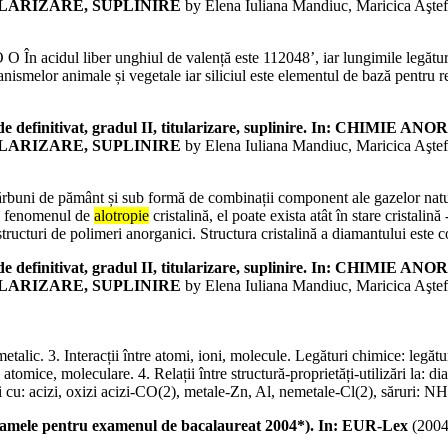
ULARIZARE, SUPLINIRE
by Elena Iuliana Mandiuc, Maricica Aştef
O O În acidul liber unghiul de valență este 112048’, iar lungimile leg
smelor animale și vegetale iar siliciul este elementul de bază pentru regnu
lor de definitivat, gradul II, titularizare, suplinire. In:
ULARIZARE, SUPLINIRE
by Elena Iuliana Mandiuc, Maricica Aştef
 cărbuni de pământ și sub formă de combinații component ale gazelor natu
ă fenomenul de
alotropie
cristalină, el poate exista atât în stare cristali
ructuri de polimeri anorganici. Structura cristalină a diamantului este co
lor de definitivat, gradul II, titularizare, suplinire. In:
ULARIZARE, SUPLINIRE
by Elena Iuliana Mandiuc, Maricica Aştef
metalic. 3. Interacții între atomi, ioni, molecule. Legături chimice: legăt
 atomice, moleculare. 4. Relații între structură-proprietăți-utilizări la: di
i cu: acizi, oxizi acizi-CO(2), metale-Zn, Al, nemetale-Cl(2), săruri: N
gramele pentru examenul de bacalaureat 2004*). In: EUR-Lex
(
200