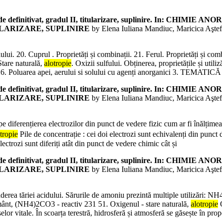
lor de definitivat, gradul II, titularizare, suplinire. In:
ULARIZARE, SUPLINIRE
by Elena Iuliana Mandiuc, Maricica Aştef
niului. 20. Cuprul . Proprietăți și combinații. 21. Ferul. Proprietăți și c
Stare naturală,
alotropie
. Oxizii sulfului. Obținerea, proprietățile și utiliz
i. 26. Poluarea apei, aerului si solului cu agenți anorganici 3. TEMATI
lor de definitivat, gradul II, titularizare, suplinire. In:
ULARIZARE, SUPLINIRE
by Elena Iuliana Mandiuc, Maricica Aştef
 diferențierea electrozilor din punct de vedere fizic cum ar fi înălțimea e
tropie
Pile de concentrație : cei doi electrozi sunt echivalenți din punct 
electrozi sunt diferiți atât din punct de vedere chimic cât și
lor de definitivat, gradul II, titularizare, suplinire. In:
ULARIZARE, SUPLINIRE
by Elena Iuliana Mandiuc, Maricica Aştef
căderea tăriei acidului. Sărurile de amoniu prezintă multiple utilizări
ânt, (NH4)2CO3 - reactiv 231 51. Oxigenul - stare naturală,
alotropie
O
lor vitale. În scoarța terestră, hidrosferă și atmosferă se găsește în prop