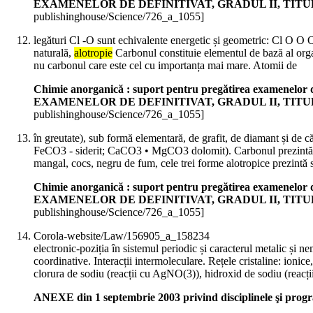
EXAMENELOR DE DEFINITIVAT, GRADUL II, TIT
publishinghouse/Science/726_a_1055]
legături Cl -O sunt echivalente energetic și geometric: Cl O O 
naturală,
alotropie
Carbonul constituie elementul de bază al organi
nu carbonul care este cel cu importanța mai mare. Atomii de
Chimie anorganică : suport pentru pregătirea examene
EXAMENELOR DE DEFINITIVAT, GRADUL II, TIT
publishinghouse/Science/726_a_1055]
în greutate), sub formă elementară, de grafit, de diamant și de
FeCO3 - siderit; CaCO3 • MgCO3 dolomit). Carbonul prezint
mangal, cocs, negru de fum, cele trei forme alotropice prezintă st
Chimie anorganică : suport pentru pregătirea examene
EXAMENELOR DE DEFINITIVAT, GRADUL II, TIT
publishinghouse/Science/726_a_1055]
Corola-website/Law/156905_a_158234
electronic-poziția în sistemul periodic și caracterul metalic și ne
coordinative. Interacții intermoleculare. Rețele cristaline: ionice,
clorura de sodiu (reacții cu AgNO(3)), hidroxid de sodiu (reacți
ANEXE din 1 septembrie 2003 privind disciplinele şi pro