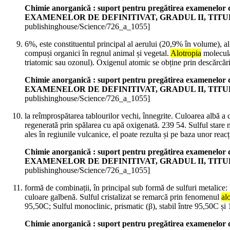
Chimie anorganică : suport pentru pregătirea examene
EXAMENELOR DE DEFINITIVAT, GRADUL II, TIT
publishinghouse/Science/726_a_1055]
6%, este constituentul principal al aerului (20,9% în volume), al
compuși organici în regnul animal și vegetal.
Alotropia
molecula
triatomic sau ozonul). Oxigenul atomic se obține prin descărcări 
Chimie anorganică : suport pentru pregătirea examene
EXAMENELOR DE DEFINITIVAT, GRADUL II, TIT
publishinghouse/Science/726_a_1055]
la reîmprospătarea tablourilor vechi, înnegrite. Culoarea albă a
regenerată prin spălarea cu apă oxigenată. 239 54. Sulful stare 
ales în regiunile vulcanice, el poate rezulta și pe baza unor reac
Chimie anorganică : suport pentru pregătirea examene
EXAMENELOR DE DEFINITIVAT, GRADUL II, TIT
publishinghouse/Science/726_a_1055]
formă de combinații, în principal sub formă de sulfuri metalice:
culoare galbenă. Sulful cristalizat se remarcă prin fenomenul
al
95,50C; Sulful monoclinic, prismatic (β), stabil între 95,50C și
Chimie anorganică : suport pentru pregătirea examene