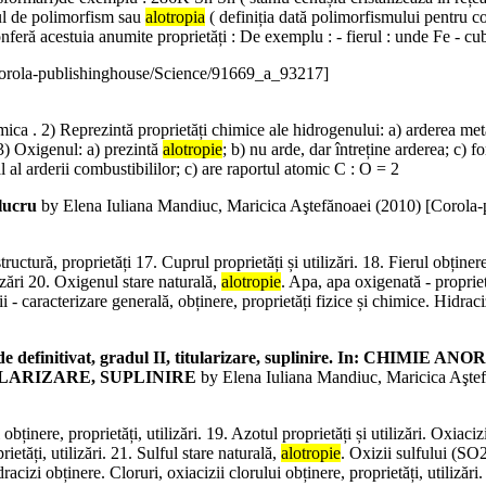
ul de polimorfism sau
alotropia
( definiția dată polimorfismului pentru cor
conferă acestuia anumite proprietăți : De exemplu : - fierul : unde Fe - cu
orola-publishinghouse/Science/91669_a_93217]
tomica . 2) Reprezintă proprietăți chimice ale hidrogenului: a) arderea me
3) Oxigenul: a) prezintă
alotropie
; b) nu arde, dar întreține arderea; c
al arderii combustibililor; c) are raportul atomic C : O = 2
 lucru
by Elena Iuliana Mandiuc, Maricica Aştefănoaei (
2010
)
[Corola-
tură, proprietăți 17. Cuprul proprietăți și utilizări. 18. Fierul obținere, p
izări 20. Oxigenul stare naturală,
alotropie
. Apa, apa oxigenată - proprietă
 - caracterizare generală, obținere, proprietăți fizice și chimice. Hidracizi
lor de definitivat, gradul II, titularizare, suplinire. In:
ULARIZARE, SUPLINIRE
by Elena Iuliana Mandiuc, Maricica Aştef
l obținere, proprietăți, utilizări. 19. Azotul proprietăți și utilizări. Oxiac
etăți, utilizări. 21. Sulful stare naturală,
alotropie
. Oxizii sulfului (SO2
dracizi obținere. Cloruri, oxiacizii clorului obținere, proprietăți, utiliză