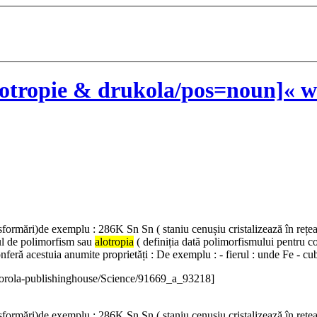
otropie & drukola/pos=noun]« w
sformări)de exemplu : 286K Sn Sn ( staniu cenușiu cristalizează în rețea 
ul de polimorfism sau
alotropia
( definiția dată polimorfismului pentru cor
conferă acestuia anumite proprietăți : De exemplu : - fierul : unde Fe - cu
orola-publishinghouse/Science/91669_a_93218]
sformări)de exemplu : 286K Sn Sn ( staniu cenușiu cristalizează în rețea 