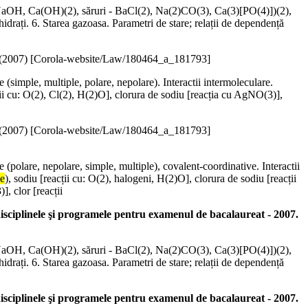
e - NaOH, Ca(OH)(2), săruri - BaCl(2), Na(2)CO(3), Ca(3)[PO(4)])(2),
ohidrați. 6. Starea gazoasa. Parametri de stare; relații de dependență
(
2007
)
[Corola-website/Law/180464_a_181793]
e (simple, multiple, polare, nepolare). Interactii intermoleculare.
ții cu: O(2), Cl(2), H(2)O], clorura de sodiu [reacția cu AgNO(3)],
(
2007
)
[Corola-website/Law/180464_a_181793]
te (polare, nepolare, simple, multiple), covalent-coordinative. Interactii
ie
), sodiu [reacții cu: O(2), halogeni, H(2)O], clorura de sodiu [reacții
, clor [reacții
disciplinele şi programele pentru examenul de bacalaureat - 2007.
e - NaOH, Ca(OH)(2), săruri - BaCl(2), Na(2)CO(3), Ca(3)[PO(4)])(2),
ohidrați. 6. Starea gazoasa. Parametri de stare; relații de dependență
disciplinele şi programele pentru examenul de bacalaureat - 2007.