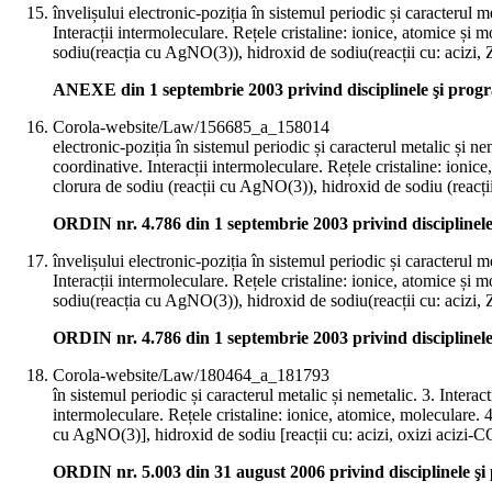
învelișului electronic-poziția în sistemul periodic și caracterul m
Interacții intermoleculare. Rețele cristaline: ionice, atomice și mol
sodiu(reacția cu AgNO(3)), hidroxid de sodiu(reacții cu: acizi,
ANEXE din 1 septembrie 2003 privind disciplinele şi pro
Corola-website/Law/156685_a_158014
electronic-poziția în sistemul periodic și caracterul metalic și ne
coordinative. Interacții intermoleculare. Rețele cristaline: ionice,
clorura de sodiu (reacții cu AgNO(3)), hidroxid de sodiu (reacți
ORDIN nr. 4.786 din 1 septembrie 2003 privind discipline
învelișului electronic-poziția în sistemul periodic și caracterul m
Interacții intermoleculare. Rețele cristaline: ionice, atomice și mol
sodiu(reacția cu AgNO(3)), hidroxid de sodiu(reacții cu: acizi,
ORDIN nr. 4.786 din 1 septembrie 2003 privind discipline
Corola-website/Law/180464_a_181793
în sistemul periodic și caracterul metalic și nemetalic. 3. Interac
intermoleculare. Rețele cristaline: ionice, atomice, moleculare. 4. R
cu AgNO(3)], hidroxid de sodiu [reacții cu: acizi, oxizi acizi-C
ORDIN nr. 5.003 din 31 august 2006 privind disciplinele ş