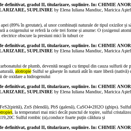
lor de definitivat, gradul II, titularizare, suplinire. In:
ULARIZARE, SUPLINIRE
by Elena Iuliana Mandiuc, Maricica Aştef
 apei (89% în greutate), al unor combinații naturale de tipul oxizilor și
ră a oxigenului se referă la cele trei forme și anume: O (oxigenul atom
electrice obscure la presiuni mici în tuburi ce
lor de definitivat, gradul II, titularizare, suplinire. In:
ULARIZARE, SUPLINIRE
by Elena Iuliana Mandiuc, Maricica Aştef
 carbonatului de plumb, devenită neagră cu timpul din cauza sulfurii de 
naturală,
alotropie
Sulful se găsește în natură atât în stare liberă (nativă)
ții de oxidare a hidrogenului
lor de definitivat, gradul II, titularizare, suplinire. In:
ULARIZARE, SUPLINIRE
by Elena Iuliana Mandiuc, Maricica Aştef
 FeS2(pirită), ZnS (blendă), PbS (galenă), CaSO4•2H2O (ghips). Sulful în 
otropiei
, la temperaturi mai mici decât punctul de topire, sulful cristaliz
 119,20C Sulful rombic (α),conduce foarte puțin căldura și
lor de definitivat, gradul II, titularizare, suplinire. In: