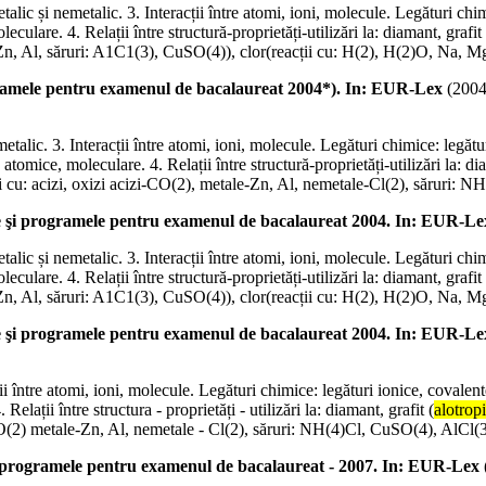
etalic și nemetalic. 3. Interacții între atomi, ioni, molecule. Legături chi
eculare. 4. Relații între structură-proprietăți-utilizări la: diamant, grafit 
 Zn, Al, săruri: A1C1(3), CuSO(4)), clor(reacții cu: H(2), H(2)O, Na, M
gramele pentru examenul de bacalaureat 2004*). In: EUR-Lex
(
200
metalic. 3. Interacții între atomi, ioni, molecule. Legături chimice: legăt
 atomice, moleculare. 4. Relații între structură-proprietăți-utilizări la: di
i cu: acizi, oxizi acizi-CO(2), metale-Zn, Al, nemetale-Cl(2), săruri: N
le şi programele pentru examenul de bacalaureat 2004. In: EUR-Le
etalic și nemetalic. 3. Interacții între atomi, ioni, molecule. Legături chi
eculare. 4. Relații între structură-proprietăți-utilizări la: diamant, grafit 
 Zn, Al, săruri: A1C1(3), CuSO(4)), clor(reacții cu: H(2), H(2)O, Na, M
le şi programele pentru examenul de bacalaureat 2004. In: EUR-Le
tii între atomi, ioni, molecule. Legături chimice: legături ionice, covalen
elații între structura - proprietăți - utilizări la: diamant, grafit (
alotrop
O(2) metale-Zn, Al, nemetale - Cl(2), săruri: NH(4)Cl, CuSO(4), AlCl(3)]
i programele pentru examenul de bacalaureat - 2007. In: EUR-Lex