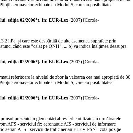
Piloții aeronavelor echipate cu Modul S, care au posibilitatea
ediţia 02/2006*). In: EUR-Lex
(
2007
)
[Corola-
13.2 hPa, și care este despărțită de alte asemenea suprafețe prin
 atunci când este "calat pe QNH"; ... b) va indica înălțimea deasupra
ediţia 02/2006*). In: EUR-Lex
(
2007
)
[Corola-
ații referitoare la nivelul de zbor la valoarea cea mai apropiată de 30
Piloții aeronavelor echipate cu Modul S, care au posibilitatea
ediţia 02/2006*). In: EUR-Lex
(
2007
)
[Corola-
uprinsul prezentei reglementări abrevierile utilizate au următoarele
m AFS - serviciul fix aeronautic AIS - serviciul de informare
fic aerian ATS - servicii de trafic aerian ELEV PSN - cotă poziție