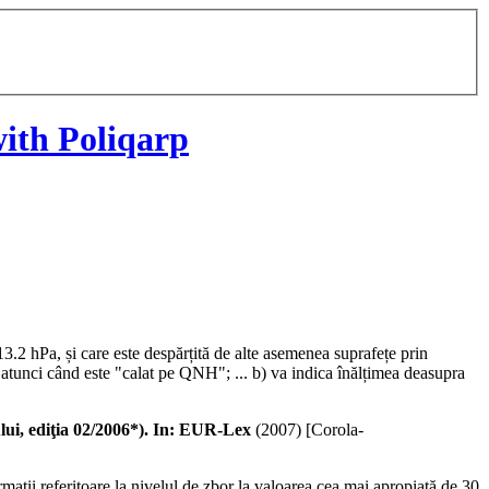
ith Poliqarp
13.2 hPa, și care este despărțită de alte asemenea suprafețe prin
 atunci când este "calat pe QNH"; ... b) va indica înălțimea deasupra
ediţia 02/2006*). In: EUR-Lex
(
2007
)
[Corola-
ații referitoare la nivelul de zbor la valoarea cea mai apropiată de 30