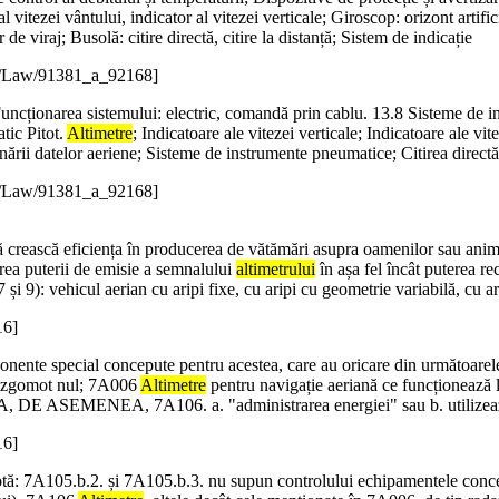
 al vitezei vântului, indicator al vitezei verticale; Giroscop: orizont artif
r de viraj; Busolă: citire directă, citire la distanță; Sistem de indicație
e/Law/91381_a_92168]
 2 Funcționarea sistemului: electric, comandă prin cablu. 13.8 Sisteme de
tic Pitot.
Altimetre
; Indicatoare ale vitezei verticale; Indicatoare ale v
onării datelor aeriene; Sisteme de instrumente pneumatice; Citirea directă
e/Law/91381_a_92168]
 să crească eficiența în producerea de vătămări asupra oamenilor sau anima
rea puterii de emisie a semnalului
altimetrului
în așa fel încât puterea re
 9): vehicul aerian cu aripi fixe, cu aripi cu geometrie variabilă, cu ari
16]
ente special concepute pentru acestea, care au oricare din următo
 pe zgomot nul; 7A006
Altimetre
pentru navigație aeriană ce funcționează la
DEA, DE ASEMENEA, 7A106. a. "administrarea energiei" sau b. utilize
16]
otă: 7A105.b.2. și 7A105.b.3. nu supun controlului echipamentele conce