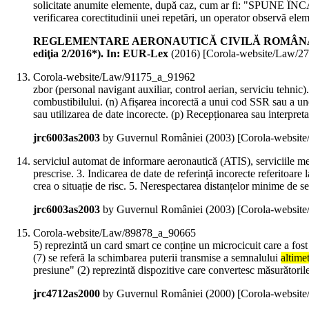
solicitate anumite elemente, după caz, cum ar fi: "SPUN
verificarea corectitudinii unei repetări, un operator observă 
REGLEMENTARE AERONAUTICĂ CIVILĂ ROMÂNĂ RACR-CNS di
ediţia 2/2016*). In: EUR-Lex
(
2016
)
[Corola-website/Law/2
Corola-website/Law/91175_a_91962
zbor (personal navigant auxiliar, control aerian, serviciu tehnic)
combustibilului. (n) Afișarea incorectă a unui cod SSR sau a un
sau utilizarea de date incorecte. (p) Recepționarea sau interpret
jrc6003as2003
by Guvernul României (
2003
)
[Corola-websit
serviciul automat de informare aeronautică (ATIS), serviciile me
prescrise. 3. Indicarea de date de referință incorecte referitoare 
crea o situație de risc. 5. Nerespectarea distanțelor minime de sep
jrc6003as2003
by Guvernul României (
2003
)
[Corola-websit
Corola-website/Law/89878_a_90665
5) reprezintă un card smart ce conține un microcicuit care a fost
(7) se referă la schimbarea puterii transmise a semnalului
altime
presiune" (2) reprezintă dispozitive care convertesc măsurătorile
jrc4712as2000
by Guvernul României (
2000
)
[Corola-websit