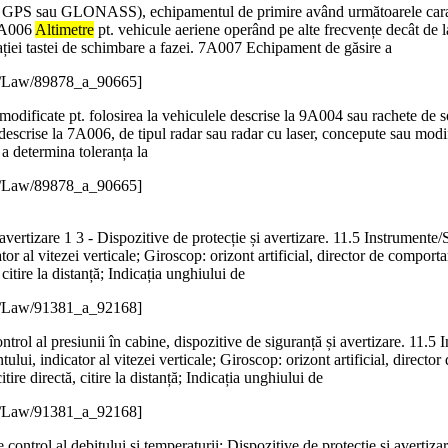
 GPS sau GLONASS), echipamentul de primire având următoarele caracteri
 7A006
Altimetre
pt. vehicule aeriene operând pe alte frecvențe decât de l
ației tastei de schimbare a fazei. 7A007 Echipament de găsire a
e/Law/89878_a_90665]
u modificate pt. folosirea la vehiculele descrise la 9A004 sau rachete de
e descrise la 7A006, de tipul radar sau radar cu laser, concepute sau modif
a determina toleranța la
e/Law/89878_a_90665]
i avertizare 1 3 - Dispozitive de protecție și avertizare. 11.5 Instrumen
ator al vitezei verticale; Giroscop: orizont artificial, director de comport
 citire la distanță; Indicația unghiului de
e/Law/91381_a_92168]
ontrol al presiunii în cabine, dispozitive de siguranță și avertizare. 11
ntului, indicator al vitezei verticale; Giroscop: orizont artificial, directo
itire directă, citire la distanță; Indicația unghiului de
e/Law/91381_a_92168]
e control al debitului și temperaturii; Dispozitive de protecție și averti