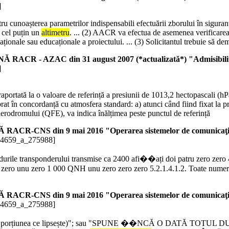
]
u cunoașterea parametrilor indispensabili efectuării zborului în siguranță
u cel puțin un
altimetru
. ... (2) AACR va efectua de asemenea verificarea 
reaționale sau educaționale a proiectului. ... (3) Solicitantul trebuie să
 din 31 august 2007 (*actualizată*) "Admisibilitatea la zb
]
ortată la o valoare de referință a presiunii de 1013,2 hectopascali (hPa) 
rat în concordanță cu atmosfera standard: a) atunci când fiind fixat la pr
 aerodromului (QFE), va indica înălțimea peste punctul de referință
n 9 mai 2016 "Operarea sistemelor de comunicaţii, navigaţ
74659_a_275988]
durile transponderului transmise ca 2400 afi��ați doi patru zero zero 42
ro unu zero 1 000 QNH unu zero zero zero 5.2.1.4.1.2. Toate numerele u
n 9 mai 2016 "Operarea sistemelor de comunicaţii, navigaţ
74659_a_275988]
upă porțiunea ce lipsește)"; sau "SPUNE ��NCĂ O DATĂ TOTUL DUPĂ...(