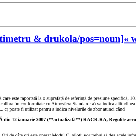
timetru & drukola/pos=noun]« w
care este raportată la o suprafață de referință de presiune specifică, 10
calibrat în conformitate cu Atmosfera Standard: a) va indica altitudinea
 c) poate fi utilizat pentru a indica nivelurile de zbor atunci când
uarie 2007 (**actualizată**) RACR-RA, Regulile aerului, 
i de câte ori este operat Modul C, piloții vor trebui să dea acele inform