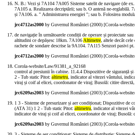
N. B.: Vezi și 7A104 7A005 Sisteme satelit de navigare (de ex.
7A105 a. Realizarea decriptării; sau b. O antenă ne-reglabilă.
și 7A106. a. " Administrarea energiei "; sau b. Folosirea modul
jrc4712as2000
by Guvernul României (
2000
)
[Corola-websit
de navigație în următoarele condiții de operare și proiectate sa
altitudini ce depășesc 18km. 7A106
Altimetre
, altele decât cel
rachete de sondare descrise la 9A104. 7A115 Senzori pasivi pt. 
jrc4712as2000
by Guvernul României (
2000
)
[Corola-websit
Corola-website/Law/91381_a_92168
control al presiunii în cabine. 11.4.4 Dispozitive de siguranță ș
2 - Tub static Pitot:
altimetru
, indicator al vitezei vântului, indic
viraj și coif al elicei, coordonator de viraj; Busolă: citire directă,
jrc6209as2003
by Guvernul României (
2003
)
[Corola-websit
1 3 - Sisteme de presurizare și aer condiționat; Dispozitive de c
(ATA 31) 1 2 - Tub static Pitot:
altimetru
, indicator al vitezei vâ
indicator de viraj și coif al elicei, coordonator de viraj; Busolă: c
jrc6209as2003
by Guvernul României (
2003
)
[Corola-websit
3 - Sisteme de aer condiționat; Sisteme de distribuție; Sisteme d