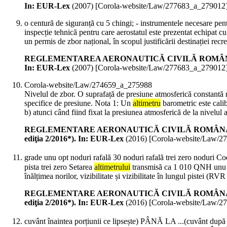
In: EUR-Lex
(
2007
)
[Corola-website/Law/277683_a_279012
o centură de siguranță cu 5 chingi; - instrumentele necesare pentr
inspecție tehnică pentru care aerostatul este prezentat echipat c
un permis de zbor național, în scopul justificării destinației rec
REGLEMENTAREA AERONAUTICĂ CIVILĂ ROMÂNĂ RACR - AZAC
In: EUR-Lex
(
2007
)
[Corola-website/Law/277683_a_279012
Corola-website/Law/274659_a_275988
Nivelul de zbor. O suprafață de presiune atmosferică constantă rap
specifice de presiune. Nota 1: Un
altimetru
barometric este calib
b) atunci când fiind fixat la presiunea atmosferică de la nivelul
REGLEMENTARE AERONAUTICĂ CIVILĂ ROMÂNĂ RACR-CNS di
ediţia 2/2016*). In: EUR-Lex
(
2016
)
[Corola-website/Law/2
grade unu opt noduri rafală 30 noduri rafală trei zero noduri Co
pista trei zero Setarea
altimetrului
transmisă ca 1 010 QNH unu ze
înălțimea norilor, vizibilitate și vizibilitate în lungul pistei (RVR
REGLEMENTARE AERONAUTICĂ CIVILĂ ROMÂNĂ RACR-CNS di
ediţia 2/2016*). In: EUR-Lex
(
2016
)
[Corola-website/Law/2
cuvânt înaintea porțiunii ce lipsește) PÂNĂ LA ...(cuvânt d