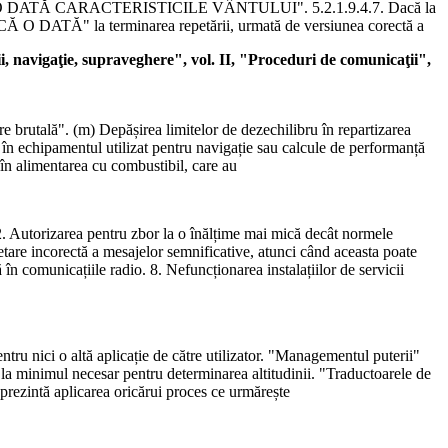
O DATĂ CARACTERISTICILE VÂNTULUI". 5.2.1.9.4.7. Dacă la
NCĂ O DATĂ" la terminarea repetării, urmată de versiunea corectă a
ie, supraveghere", vol. II, "Proceduri de comunicaţii",
are brutală". (m) Depășirea limitelor de dezechilibru în repartizarea
t în echipamentul utilizat pentru navigație sau calcule de performanță
 în alimentarea cu combustibil, care au
 2. Autorizarea pentru zbor la o înălțime mai mică decât normele
retare incorectă a mesajelor semnificative, atunci când aceasta poate
ă în comunicațiile radio. 8. Nefuncționarea instalațiilor de servicii
ntru nici o altă aplicație de către utilizator. "Managementul puterii"
a la minimul necesar pentru determinarea altitudinii. "Traductoarele de
eprezintă aplicarea oricărui proces ce urmărește