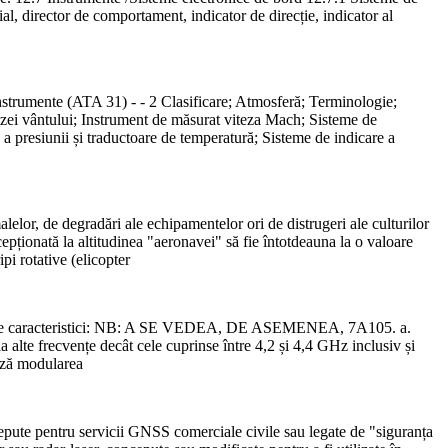
icial, director de comportament, indicator de direcție, indicator al
 instrumente (ATA 31) - - 2 Clasificare; Atmosferă; Terminologie;
itezei vântului; Instrument de măsurat viteza Mach; Sisteme de
 a presiunii și traductoare de temperatură; Sisteme de indicare a
lelor, de degradări ale echipamentelor ori de distrugeri ale culturilor
cepționată la altitudinea "aeronavei" să fie întotdeauna la o valoare
pi rotative (elicopter
arele caracteristici: NB: A SE VEDEA, DE ASEMENEA, 7A105. a.
 alte frecvențe decât cele cuprinse între 4,2 și 4,4 GHz inclusiv și
ază modularea
pute pentru servicii GNSS comerciale civile sau legate de "siguranța