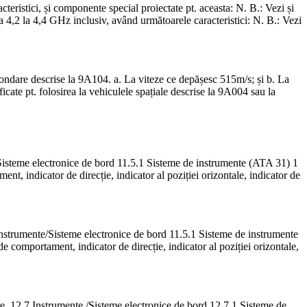
stici, și componente special proiectate pt. aceasta: N. B.: Vezi și
a 4,2 la 4,4 GHz inclusiv, având următoarele caracteristici: N. B.: Vezi
 sondare descrise la 9A104. a. La viteze ce depășesc 515m/s; și b. La
icate pt. folosirea la vehiculele spațiale descrise la 9A004 sau la
te/Sisteme electronice de bord 11.5.1 Sisteme de instrumente (ATA 31) 1
ament, indicator de direcție, indicator al poziției orizontale, indicator de
.5 Instrumente/Sisteme electronice de bord 11.5.1 Sisteme de instrumente
r de comportament, indicator de direcție, indicator al poziției orizontale,
zare. 12.7 Instrumente /Sisteme electronice de bord 12.7.1 Sisteme de