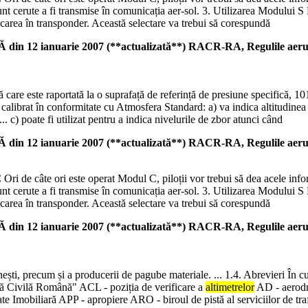
nt cerute a fi transmise în comunicația aer-sol. 3. Utilizarea Modului S 
ificarea în transponder. Această selectare va trebui să corespundă
uarie 2007 (**actualizată**) RACR-RA, Regulile aerului, 
care este raportată la o suprafață de referință de presiune specifică, 10
calibrat în conformitate cu Atmosfera Standard: a) va indica altitudinea
 c) poate fi utilizat pentru a indica nivelurile de zbor atunci când
uarie 2007 (**actualizată**) RACR-RA, Regulile aerului, 
i de câte ori este operat Modul C, piloții vor trebui să dea acele inform
nt cerute a fi transmise în comunicația aer-sol. 3. Utilizarea Modului S 
ificarea în transponder. Această selectare va trebui să corespundă
uarie 2007 (**actualizată**) RACR-RA, Regulile aerului, 
enești, precum și a producerii de pagube materiale. ... 1.4. Abrevieri În c
 Civilă Română" ACL - poziția de verificare a
altimetrelor
AD - aerodro
 Imobiliară APP - apropiere ARO - biroul de pistă al serviciilor de tra