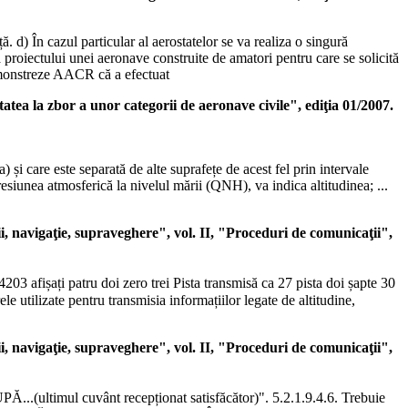
. d) În cazul particular al aerostatelor se va realiza o singură
proiectului unei aeronave construite de amatori pentru care se solicită
 demonstreze AACR că a efectuat
or a unor categorii de aeronave civile", ediţia 01/2007.
și care este separată de alte suprafețe de acest fel prin intervale
esiunea atmosferică la nivelul mării (QNH), va indica altitudinea; ...
ie, supraveghere", vol. II, "Proceduri de comunicaţii",
03 afișați patru doi zero trei Pista transmisă ca 27 pista doi șapte 30
tilizate pentru transmisia informațiilor legate de altitudine,
ie, supraveghere", vol. II, "Proceduri de comunicaţii",
ultimul cuvânt recepționat satisfăcător)". 5.2.1.9.4.6. Trebuie