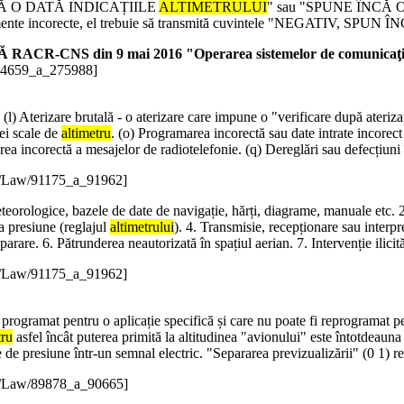
E ÎNCĂ O DATĂ INDICAȚIILE
ALTIMETRULUI
" sau "SPUNE ÎNCĂ 
elemente incorecte, el trebuie să transmită cuvintele "NEGATIV, SPUN Î
n 9 mai 2016 "Operarea sistemelor de comunicaţii, navigaţ
74659_a_275988]
. (l) Aterizare brutală - o aterizare care impune o "verificare după ateriz
ei scale de
altimetru
. (o) Programarea incorectă sau date intrate incorec
area incorectă a mesajelor de radiotelefonie. (q) Dereglări sau defecțiuni
e/Law/91175_a_91962]
teorologice, bazele de date de navigație, hărți, diagrame, manuale etc.
la presiune (reglajul
altimetrului
). 4. Transmisie, recepționare sau interp
arare. 6. Pătrunderea neautorizată în spațiul aerian. 7. Intervenție ilicit
e/Law/91175_a_91962]
 programat pentru o aplicație specifică și care nu poate fi reprogramat pe
tru
asfel încât puterea primită la altitudinea "avionului" este întotdeaun
 de presiune într-un semnal electric. "Separarea previzualizării" (0 1) r
e/Law/89878_a_90665]