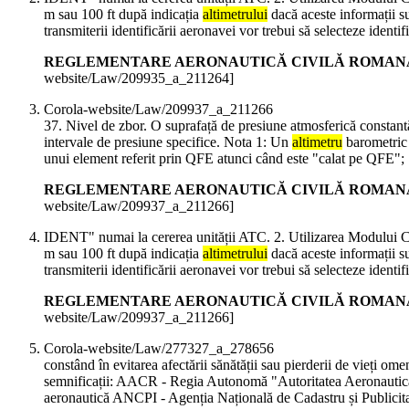
m sau 100 ft după indicația
altimetrului
dacă aceste informații su
transmiterii identificării aeronavei vor trebui să selecteze ident
REGLEMENTARE AERONAUTICĂ CIVILĂ ROMANĂ din 12 ian
website/Law/209935_a_211264]
Corola-website/Law/209937_a_211266
37. Nivel de zbor. O suprafață de presiune atmosferică constantă 
intervale de presiune specifice. Nota 1: Un
altimetru
barometric 
unui element referit prin QFE atunci când este "calat pe QFE"; ...
REGLEMENTARE AERONAUTICĂ CIVILĂ ROMANĂ din 12 ian
website/Law/209937_a_211266]
IDENT" numai la cererea unității ATC. 2. Utilizarea Modului C Or
m sau 100 ft după indicația
altimetrului
dacă aceste informații su
transmiterii identificării aeronavei vor trebui să selecteze ident
REGLEMENTARE AERONAUTICĂ CIVILĂ ROMANĂ din 12 ian
website/Law/209937_a_211266]
Corola-website/Law/277327_a_278656
constând în evitarea afectării sănătății sau pierderii de vieți om
semnificații: AACR - Regia Autonomă "Autoritatea Aeronautică
aeronautică ANCPI - Agenția Națională de Cadastru și Publicitate