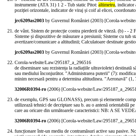
instrumente (ATA 31) 1 2 - Tub static Pitot:
altimetru
, indicator
poziției orizontale, indicator de viraj și coif al elicei, coordonato
jrc6209as2003
by Guvernul României (
2003
)
[Corola-websit
de vânt. Sistem de protecție contra pierderii de viteză. (b) - -
Sisteme și dispozitive de măsurare a presiunii; Sisteme cu tub sta
avertizare/comunicare a altitudinii; Calculatoare destinate gesti
jrc6209as2003
by Guvernul României (
2003
)
[Corola-websit
Corola-website/Law/295187_a_296516
de diseminare sau rezistența la radiațiile ultraviolete) destinată
sau mediului înconjurător. "Administrarea puterii" (7): modifica
minim necesară pentru a determina altitudinea. "Aeronavă" (1, 7 și
32006R0394-ro
(
2006
)
[Corola-website/Law/295187_a_2965
de exemplu, GPS sau GLONASS), precum și elementele compon
utilizează tehnici de decriptare sau b. au o antenă orientabilă
care au oricare din următoarele caracteristici: NB: A SE VE
32006R0394-ro
(
2006
)
[Corola-website/Law/295187_a_2965
funcționare într-un mediu de contramăsuri active sau pasive. N