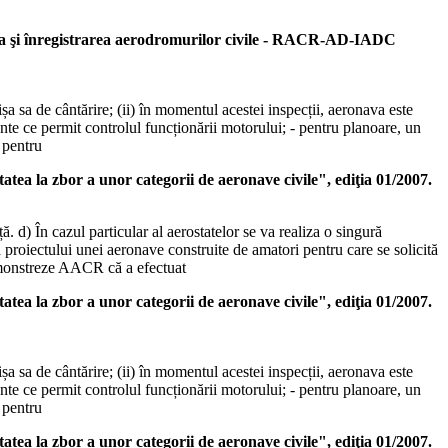
 înregistrarea aerodromurilor civile - RACR-AD-IADC
ișa sa de cântărire; (ii) în momentul acestei inspecții, aeronava este
nte ce permit controlul funcționării motorului; - pentru planoare, un
 pentru
or a unor categorii de aeronave civile", ediţia 01/2007.
. d) În cazul particular al aerostatelor se va realiza o singură
proiectului unei aeronave construite de amatori pentru care se solicită
 demonstreze AACR că a efectuat
or a unor categorii de aeronave civile", ediţia 01/2007.
ișa sa de cântărire; (ii) în momentul acestei inspecții, aeronava este
nte ce permit controlul funcționării motorului; - pentru planoare, un
 pentru
or a unor categorii de aeronave civile", ediţia 01/2007.