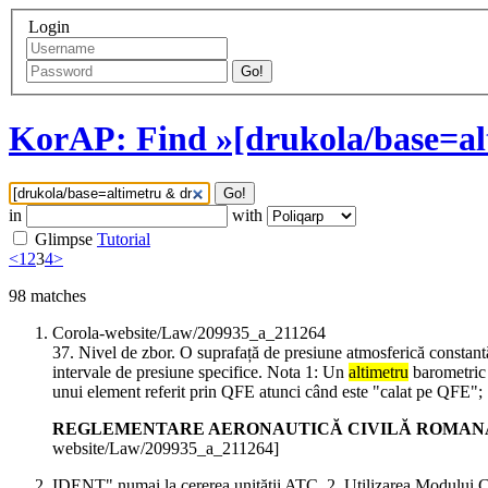
Login
Go!
KorAP: Find »[drukola/base=al
Go!
in
with
Glimpse
Tutorial
<
1
2
3
4
>
98
matches
Corola-website/Law/209935_a_211264
37. Nivel de zbor. O suprafață de presiune atmosferică constantă 
intervale de presiune specifice. Nota 1: Un
altimetru
barometric 
unui element referit prin QFE atunci când este "calat pe QFE"; ...
REGLEMENTARE AERONAUTICĂ CIVILĂ ROMANĂ din 12 ian
website/Law/209935_a_211264]
IDENT" numai la cererea unității ATC. 2. Utilizarea Modului C Or