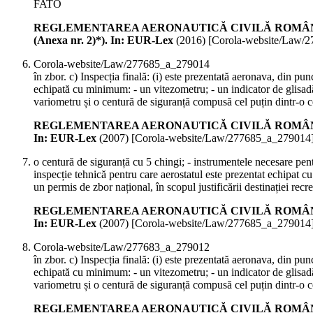
FATO
REGLEMENTAREA AERONAUTICĂ CIVILĂ ROMÂNĂ din 7 mart
(Anexa nr. 2)*). In: EUR-Lex
(
2016
)
[Corola-website/Law/
Corola-website/Law/277685_a_279014
în zbor. c) Inspecția finală: (i) este prezentată aeronava, din pun
echipată cu minimum: - un vitezometru; - un indicator de glisad
variometru și o centură de siguranță compusă cel puțin dintr-o c
REGLEMENTAREA AERONAUTICĂ CIVILĂ ROMÂNĂ RACR - AZAC
In: EUR-Lex
(
2007
)
[Corola-website/Law/277685_a_279014
o centură de siguranță cu 5 chingi; - instrumentele necesare pentr
inspecție tehnică pentru care aerostatul este prezentat echipat c
un permis de zbor național, în scopul justificării destinației rec
REGLEMENTAREA AERONAUTICĂ CIVILĂ ROMÂNĂ RACR - AZAC
In: EUR-Lex
(
2007
)
[Corola-website/Law/277685_a_279014
Corola-website/Law/277683_a_279012
în zbor. c) Inspecția finală: (i) este prezentată aeronava, din pun
echipată cu minimum: - un vitezometru; - un indicator de glisad
variometru și o centură de siguranță compusă cel puțin dintr-o c
REGLEMENTAREA AERONAUTICĂ CIVILĂ ROMÂNĂ RACR - AZAC