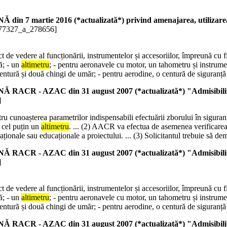
ie 2016 (*actualizată*) privind amenajarea, utilizarea şi
277327_a_278656]
ct de vedere al funcționării, instrumentelor și accesoriilor, împreună cu f
ă; - un
altimetru
; - pentru aeronavele cu motor, un tahometru și instrume
entură și două chingi de umăr; - pentru aerodine, o centură de siguranță
 din 31 august 2007 (*actualizată*) "Admisibilitatea la zb
]
u cunoașterea parametrilor indispensabili efectuării zborului în siguranță
u cel puțin un
altimetru
. ... (2) AACR va efectua de asemenea verificarea 
reaționale sau educaționale a proiectului. ... (3) Solicitantul trebuie să
 din 31 august 2007 (*actualizată*) "Admisibilitatea la zb
]
ct de vedere al funcționării, instrumentelor și accesoriilor, împreună cu f
ă; - un
altimetru
; - pentru aeronavele cu motor, un tahometru și instrume
entură și două chingi de umăr; - pentru aerodine, o centură de siguranță
 din 31 august 2007 (*actualizată*) "Admisibilitatea la zb