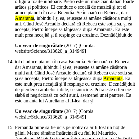
o figură foarte iubitoare. Pietro este un muzician italian foarte
arătos și politicos. El conduce o școală de muzică și tot el
aduce pianola în casa Buendía. Se însoară cu Rebeca, dar
Amaranta
, iubindu-l și ea, reușește să amâne căsătoria mulți
ani. Când José Arcadio declară că Rebeca este soția sa, și ea
acceptă, Pietro începe să tânjească după Amaranta. Ea este
mult prea necajită și îl respinge cu cruzime. Deznădăjduit de
Un veac de singurătate
(
2017
)
[Corola-
website/Science/313620_a_314949]
tot el aduce pianola în casa Buendía. Se însoară cu Rebeca,
dar Amaranta, iubindu-l și ea, reușește să amâne căsătoria
mulți ani. Când José Arcadio declară că Rebeca este soția sa,
și ea acceptă, Pietro începe să tânjească după
Amaranta
. Ea
este mult prea necajită și îl respinge cu cruzime. Deznădăjduit
de pierderea ambelor iubite, se sinucide. Petra este o femeie
slabă și negricioasă cu ochi aurii, asemenei unei pantere. Ea
este amanta lui Aureliano al II-lea, dar și
Un veac de singurătate
(
2017
)
[Corola-
website/Science/313620_a_314949]
Fernanda pune să fie ucis pe motiv că ar fi fost un hoț de
găini. Meme rămâne însărcinată cu fiul lui Mauricio,
Aureliano. Băiatul este adus într-un coș de către o călugăriță