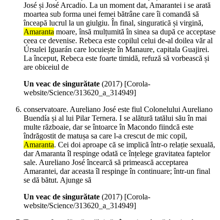
José și José Arcadio. La un moment dat, Amarantei i se arată
moartea sub forma unei femei bătrâne care îi comandă să
înceapă lucrul la un giulgiu. În final, singuratică și virgină,
Amaranta
moare, însă mulțumită în sinea sa după ce acceptase
ceea ce devenise. Rebeca este copilul celui de-al doilea văr al
Úrsulei Iguarán care locuiește în Manaure, capitala Guajirei.
La început, Rebeca este foarte timidă, refuză să vorbească și
are obiceiul de
Un veac de singurătate
(
2017
)
[Corola-
website/Science/313620_a_314949]
conservatoare. Aureliano José este fiul Colonelului Aureliano
Buendía și al lui Pilar Ternera. I se alătură tatălui său în mai
multe războaie, dar se întoarce în Macondo fiindcă este
îndrăgostit de matușa sa care l-a crescut de mic copil,
Amaranta
. Cei doi aproape că se implică într-o relație sexuală,
dar Amaranta îl respinge odată ce înțelege gravitatea faptelor
sale. Aureliano José încearcă să primească acceptarea
Amarantei, dar aceasta îl respinge în continuare; într-un final
se dă bătut. Ajunge să
Un veac de singurătate
(
2017
)
[Corola-
website/Science/313620_a_314949]