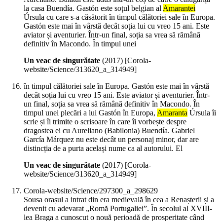
la casa Buendía. Gastón este soțul belgian al
Amarantei
Úrsula cu care s-a căsătorit în timpul călătoriei sale în Europa.
Gastón este mai în vârstă decât soția lui cu vreo 15 ani. Este
aviator și aventurier. Într-un final, soția sa vrea să rămână
definitiv în Macondo. În timpul unei
Un veac de singurătate
(
2017
)
[Corola-
website/Science/313620_a_314949]
în timpul călătoriei sale în Europa. Gastón este mai în vârstă
decât soția lui cu vreo 15 ani. Este aviator și aventurier. Într-
un final, soția sa vrea să rămână definitiv în Macondo. În
timpul unei plecări a lui Gastón în Europa,
Amaranta
Úrsula îi
scrie și îi trimite o scrisoare în care îi vorbește despre
dragostea ei cu Aureliano (Babilonia) Buendía. Gabriel
García Márquez nu este decât un personaj minor, dar are
distincția de a purta același nume ca al autorului. El
Un veac de singurătate
(
2017
)
[Corola-
website/Science/313620_a_314949]
Corola-website/Science/297300_a_298629
Sousa orașul a intrat din era medievală în cea a Renașterii și a
devenit cu adevarat „Romă Portugaliei”. În secolul al XVIII-
lea Braga a cunoscut o nouă perioadă de prosperitate când