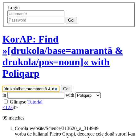
Login
Go!
KorAP: Find
»[drukola/base=amarantă &
drukola/pos=noun]« with
Poliqarp
Go!
in
with
Glimpse
Tutorial
<
1
2
3
4
>
99
matches
Corola-website/Science/313620_a_314949
vorba de italianul Pietro Crespi, deoarece cele două surori l-au