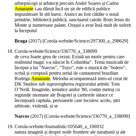
arhiepiscopi și arhitecți precum André Soares și Carlos
Amarante
i-au dăruit încă un șir de edificii publice
impunătoare în stil baroc. Atunci au fost clădite o nouă
primărie, bibliotecă publică, sanctuarul catolic Bom Jesus do
Monte și numeroase palate. Orașul a avut însă mult de suferit
la începutul
Braga
(
2017
)
[Corola-website/Science/297300_a_298629]
Corola-website/Science/336770_a_338099
de ceva foarte greu de crezut. Există un motiv pentru care
realismul magic s-a născut în Columbia". Tema muzicală de
început a lui "Narcos", "Tuyo", este o muzică de "bolero",
scrisă și compusă pentru serial de cantautorul brazilian
Rodrigo
Amarante
. Melodia acompaniează intro-ul creat de
DK Studios sub supravegherea regizorului artistic Tom
O’Neill. Imaginile, tematice anilor '80, conțin metraj cu
regiunile montane ale Bogotei și cartierele sărace ce
înconjoară capitala, persoanele care locuiesc acolo, știri
arhivate, violență, și se
Narcos
(
2017
)
[Corola-website/Science/336770_a_338099]
Corola-website/Journalistic/105640_a_106932
natura imaginii și despre noile frontiere ale narațiunii și ale