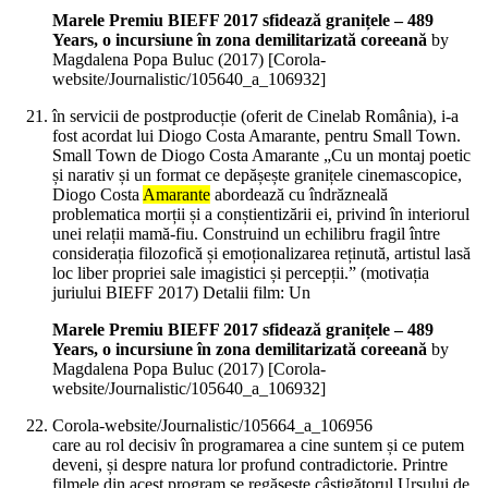
Marele Premiu BIEFF 2017 sfidează granițele – 489
Years, o incursiune în zona demilitarizată coreeană
by
Magdalena Popa Buluc (
2017
)
[Corola-
website/Journalistic/105640_a_106932]
în servicii de postproducție (oferit de Cinelab România), i-a
fost acordat lui Diogo Costa Amarante, pentru Small Town.
Small Town de Diogo Costa Amarante „Cu un montaj poetic
și narativ și un format ce depășește granițele cinemascopice,
Diogo Costa
Amarante
abordează cu îndrăzneală
problematica morții și a conștientizării ei, privind în interiorul
unei relații mamă-fiu. Construind un echilibru fragil între
considerația filozofică și emoționalizarea reținută, artistul lasă
loc liber propriei sale imagistici și percepții.” (motivația
juriului BIEFF 2017) Detalii film: Un
Marele Premiu BIEFF 2017 sfidează granițele – 489
Years, o incursiune în zona demilitarizată coreeană
by
Magdalena Popa Buluc (
2017
)
[Corola-
website/Journalistic/105640_a_106932]
Corola-website/Journalistic/105664_a_106956
care au rol decisiv în programarea a cine suntem și ce putem
deveni, și despre natura lor profund contradictorie. Printre
filmele din acest program se regăsește câștigătorul Ursului de