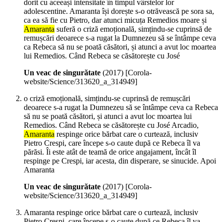
dorit cu aceeași intensitate în timpul vârstelor lor
adolescentine. Amaranta își dorește s-o otrăvească pe sora sa,
ca ea să fie cu Pietro, dar atunci micuța Remedios moare și
Amaranta
suferă o criză emoțională, simțindu-se cuprinsă de
remușcări deoarece s-a rugat la Dumnezeu să se întâmpe ceva
ca Rebeca să nu se poată căsători, și atunci a avut loc moartea
lui Remedios. Când Rebeca se căsătorește cu José
Un veac de singurătate
(
2017
)
[Corola-
website/Science/313620_a_314949]
o criză emoțională, simțindu-se cuprinsă de remușcări
deoarece s-a rugat la Dumnezeu să se întâmpe ceva ca Rebeca
să nu se poată căsători, și atunci a avut loc moartea lui
Remedios. Când Rebeca se căsătorește cu José Arcadio,
Amaranta
respinge orice bărbat care o curtează, inclusiv
Pietro Crespi, care începe s-o caute după ce Rebeca îl va
părăsi. Îi este atât de teamă de orice angajament, încât îl
respinge pe Crespi, iar acesta, din disperare, se sinucide. Apoi
Amaranta
Un veac de singurătate
(
2017
)
[Corola-
website/Science/313620_a_314949]
Amaranta respinge orice bărbat care o curtează, inclusiv
Pietro Crespi, care începe s-o caute după ce Rebeca îl va