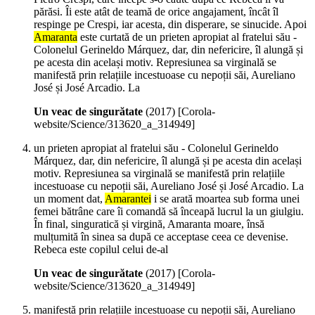
părăsi. Îi este atât de teamă de orice angajament, încât îl
respinge pe Crespi, iar acesta, din disperare, se sinucide. Apoi
Amaranta
este curtată de un prieten apropiat al fratelui său -
Colonelul Gerineldo Márquez, dar, din nefericire, îl alungă și
pe acesta din același motiv. Represiunea sa virginală se
manifestă prin relațiile incestuoase cu nepoții săi, Aureliano
José și José Arcadio. La
Un veac de singurătate
(
2017
)
[Corola-
website/Science/313620_a_314949]
un prieten apropiat al fratelui său - Colonelul Gerineldo
Márquez, dar, din nefericire, îl alungă și pe acesta din același
motiv. Represiunea sa virginală se manifestă prin relațiile
incestuoase cu nepoții săi, Aureliano José și José Arcadio. La
un moment dat,
Amarantei
i se arată moartea sub forma unei
femei bătrâne care îi comandă să înceapă lucrul la un giulgiu.
În final, singuratică și virgină, Amaranta moare, însă
mulțumită în sinea sa după ce acceptase ceea ce devenise.
Rebeca este copilul celui de-al
Un veac de singurătate
(
2017
)
[Corola-
website/Science/313620_a_314949]
manifestă prin relațiile incestuoase cu nepoții săi, Aureliano