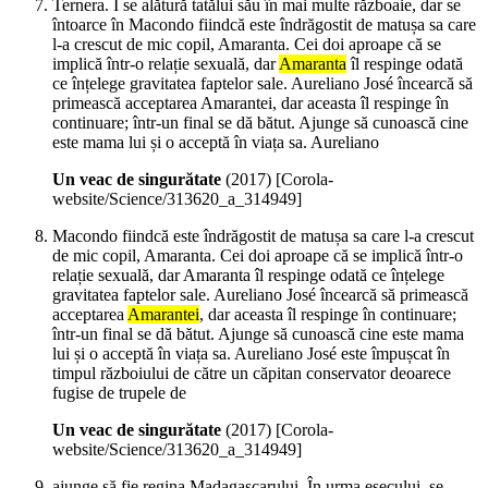
Ternera. I se alătură tatălui său în mai multe războaie, dar se
întoarce în Macondo fiindcă este îndrăgostit de matușa sa care
l-a crescut de mic copil, Amaranta. Cei doi aproape că se
implică într-o relație sexuală, dar
Amaranta
îl respinge odată
ce înțelege gravitatea faptelor sale. Aureliano José încearcă să
primească acceptarea Amarantei, dar aceasta îl respinge în
continuare; într-un final se dă bătut. Ajunge să cunoască cine
este mama lui și o acceptă în viața sa. Aureliano
Un veac de singurătate
(
2017
)
[Corola-
website/Science/313620_a_314949]
Macondo fiindcă este îndrăgostit de matușa sa care l-a crescut
de mic copil, Amaranta. Cei doi aproape că se implică într-o
relație sexuală, dar Amaranta îl respinge odată ce înțelege
gravitatea faptelor sale. Aureliano José încearcă să primească
acceptarea
Amarantei
, dar aceasta îl respinge în continuare;
într-un final se dă bătut. Ajunge să cunoască cine este mama
lui și o acceptă în viața sa. Aureliano José este împușcat în
timpul războiului de către un căpitan conservator deoarece
fugise de trupele de
Un veac de singurătate
(
2017
)
[Corola-
website/Science/313620_a_314949]
ajunge să fie regina Madagascarului. În urma eșecului, se