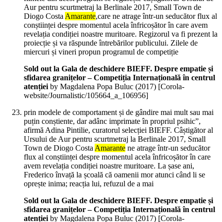
Aur pentru scurtmetraj la Berlinale 2017, Small Town de
Diogo Costa
Amarante
,care ne atrage într-un seducător flux al
conștiinței despre momentul acela înfricoșător în care avem
revelația condiției noastre muritoare. Regizorul va fi prezent la
proiecție și va răspunde întrebărilor publicului. Zilele de
miercuri și vineri propun programul de competiție
Sold out la Gala de deschidere BIEFF. Despre empatie și
sfidarea granițelor – Competiția Internațională în centrul
atenției
by Magdalena Popa Buluc (
2017
)
[Corola-
website/Journalistic/105664_a_106956]
prin modele de comportament și de gândire mai mult sau mai
puțin conștiente, dar adânc imprimate în propriul psihic”,
afirmă Adina Pintilie, curatorul selecției BIEFF. Câștigător al
Ursului de Aur pentru scurtmetraj la Berlinale 2017, Small
Town de Diogo Costa
Amarante
ne atrage într-un seducător
flux al conștiinței despre momentul acela înfricoșător în care
avem revelația condiției noastre muritoare. La șase ani,
Frederico învață la școală că oamenii mor atunci când li se
oprește inima; reacția lui, refuzul de a mai
Sold out la Gala de deschidere BIEFF. Despre empatie și
sfidarea granițelor – Competiția Internațională în centrul
atenției
by Magdalena Popa Buluc (
2017
)
[Corola-