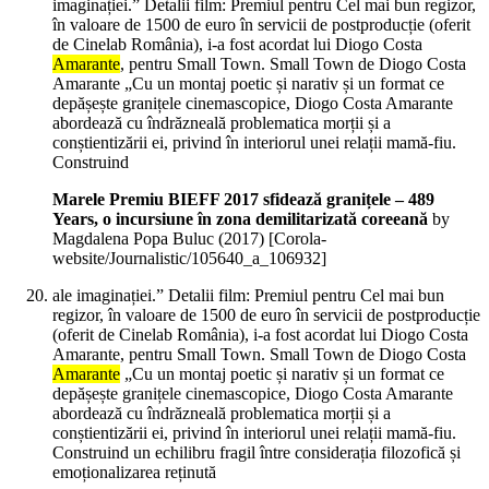
imaginației.” Detalii film: Premiul pentru Cel mai bun regizor,
în valoare de 1500 de euro în servicii de postproducție (oferit
de Cinelab România), i-a fost acordat lui Diogo Costa
Amarante
, pentru Small Town. Small Town de Diogo Costa
Amarante „Cu un montaj poetic și narativ și un format ce
depășește granițele cinemascopice, Diogo Costa Amarante
abordează cu îndrăzneală problematica morții și a
conștientizării ei, privind în interiorul unei relații mamă-fiu.
Construind
Marele Premiu BIEFF 2017 sfidează granițele – 489
Years, o incursiune în zona demilitarizată coreeană
by
Magdalena Popa Buluc (
2017
)
[Corola-
website/Journalistic/105640_a_106932]
ale imaginației.” Detalii film: Premiul pentru Cel mai bun
regizor, în valoare de 1500 de euro în servicii de postproducție
(oferit de Cinelab România), i-a fost acordat lui Diogo Costa
Amarante, pentru Small Town. Small Town de Diogo Costa
Amarante
„Cu un montaj poetic și narativ și un format ce
depășește granițele cinemascopice, Diogo Costa Amarante
abordează cu îndrăzneală problematica morții și a
conștientizării ei, privind în interiorul unei relații mamă-fiu.
Construind un echilibru fragil între considerația filozofică și
emoționalizarea reținută