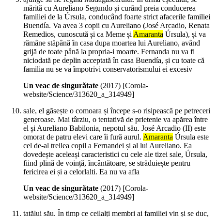
mărită cu Aureliano Segundo și curând preia conducerea
familiei de la Úrsula, conducând foarte strict afacerile familiei
Buendía. Va avea 3 copii cu Aureliano (José Arcadio, Renata
Remedios, cunoscută și ca Meme și
Amaranta
Úrsula), și va
rămâne stăpână în casa dupa moartea lui Aureliano, având
grijă de toate până la propria-i moarte. Fernanda nu va fi
niciodată pe deplin acceptată în casa Buendía, și cu toate că
familia nu se va împotrivi conservatorismului ei excesiv
Un veac de singurătate
(
2017
)
[Corola-
website/Science/313620_a_314949]
sale, el găsește o comoara și începe s-o risipească pe petreceri
generoase. Mai târziu, o tentativă de prietenie va apărea între
el și Aureliano Babilonia, nepotul său. José Arcadio (II) este
omorat de patru elevi care îi fură aurul.
Amaranta
Úrsula este
cel de-al treilea copil a Fernandei și al lui Aureliano. Ea
dovedește aceleași caracteristici cu cele ale tizei sale, Úrsula,
fiind plină de voință, încântătoare, se străduiește pentru
fericirea ei și a celorlalti. Ea nu va afla
Un veac de singurătate
(
2017
)
[Corola-
website/Science/313620_a_314949]
tatălui său. În timp ce ceilalți membri ai familiei vin și se duc,