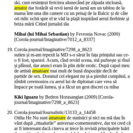
ski, cum resimțeai fericirea alunecând pe zăpada sticloasă,
amator
dar hotărât să revii iarnă de iarnă am un tablou de la
mama într-una din camere cu un peisaj de la Balcic și de câte
ori ridic ochii spre el te văd la plajă inspirând aerul fierbinte și
briza mării Citind jurnalul tău
Mihai (lui Mihai Sebastian)
by Fevronia Novac (
2009
)
[Corola-journal/Imaginative/7012_a_8337]
Corola-journal/Imaginative/7298_a_8623
sutien și m-am repezit la MD s-o sărut în fața prințului sau ce-
o fi fost, spaniol. Acum, cînd revăd scena, mă pufnește și rîsul
și plînsul, dar atunci eram în plin delir erotic. După capul meu
de artistă
amatoare
mai mult de bună dispoziție decît de
partide de sex. Domnul cel elegant nu și-a pierdut cumpătul, a
zîmbit ceremonios cu aerul lui de diplomat care vrea să
împace pe toată lumea, și a făcut un gest discret cu mîna
Kiki Iguazu
by Bedros Horasangian (
2009
)
[Corola-
journal/Imaginative/7298_a_8623]
Corola-journal/Journalistic/13133_a_14458
Otilia He Nu sunt
amatoare
de statistici și nici nu mă dau în
vânt după „ritualurile” aniversar-comemorative, dar tot cred că
ar fi interesant dacă cineva ar trece în revistă principalele luări