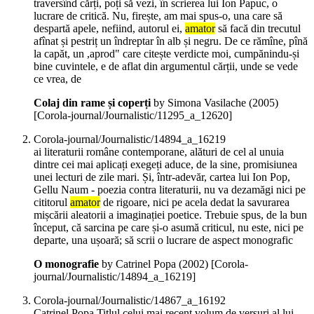
traversînd cărți, poți să vezi, în scrierea lui Ion Papuc, o
lucrare de critică. Nu, firește, am mai spus-o, una care să
despartă apele, nefiind, autorul ei,
amator
să facă din trecutul
afînat și pestriț un îndreptar în alb și negru. De ce rămîne, pînă
la capăt, un ,aprod" care citește verdicte moi, cumpănindu-și
bine cuvintele, e de aflat din argumentul cărții, unde se vede
ce vrea, de
Colaj din rame și coperți
by Simona Vasilache (
2005
)
[Corola-journal/Journalistic/11295_a_12620]
Corola-journal/Journalistic/14894_a_16219
ai literaturii române contemporane, alături de cel al unuia
dintre cei mai aplicați exegeți aduce, de la sine, promisiunea
unei lecturi de zile mari. Și, într-adevăr, cartea lui Ion Pop,
Gellu Naum - poezia contra literaturii, nu va dezamăgi nici pe
cititorul
amator
de rigoare, nici pe acela dedat la savurarea
mișcării aleatorii a imaginației poetice. Trebuie spus, de la bun
început, că sarcina pe care și-o asumă criticul, nu este, nici pe
departe, una ușoară; să scrii o lucrare de aspect monografic
O monografie
by Catrinel Popa (
2002
)
[Corola-
journal/Journalistic/14894_a_16219]
Corola-journal/Journalistic/14867_a_16192
Catrinel Popa Titlul celui mai recent volum de versuri al lui