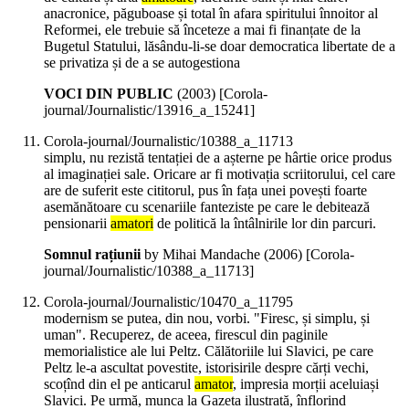
anacronice, păguboase și total în afara spiritului înnoitor al
Reformei, ele trebuie să înceteze a mai fi finanțate de la
Bugetul Statului, lăsându-li-se doar democratica libertate de a
se privatiza și de a se autogestiona
VOCI DIN PUBLIC
(
2003
)
[Corola-
journal/Journalistic/13916_a_15241]
Corola-journal/Journalistic/10388_a_11713
simplu, nu rezistă tentației de a așterne pe hârtie orice produs
al imaginației sale. Oricare ar fi motivația scriitorului, cel care
are de suferit este cititorul, pus în fața unei povești foarte
asemănătoare cu scenariile fanteziste pe care le debitează
pensionarii
amatori
de politică la întâlnirile lor din parcuri.
Somnul rațiunii
by Mihai Mandache (
2006
)
[Corola-
journal/Journalistic/10388_a_11713]
Corola-journal/Journalistic/10470_a_11795
modernism se putea, din nou, vorbi. "Firesc, și simplu, și
uman". Recuperez, de aceea, firescul din paginile
memorialistice ale lui Peltz. Călătoriile lui Slavici, pe care
Peltz le-a ascultat povestite, istorisirile despre cărți vechi,
scoțînd din el pe anticarul
amator
, impresia morții aceluiași
Slavici. Pe urmă, munca la Gazeta ilustrată, înflorind