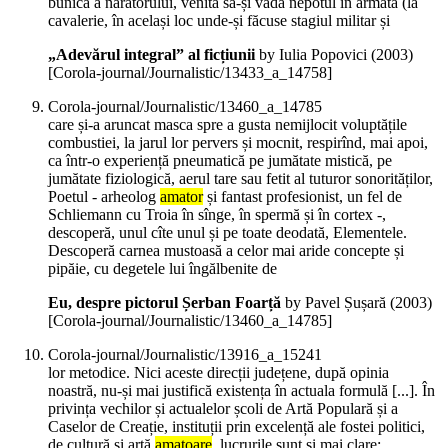
bunică a naratorului, venită să-și vadă nepotul în armată (la
cavalerie, în același loc unde-și făcuse stagiul militar și
„Adevărul integral” al ficțiunii
by Iulia Popovici (
2003
)
[Corola-journal/Journalistic/13433_a_14758]
Corola-journal/Journalistic/13460_a_14785
care și-a aruncat masca spre a gusta nemijlocit voluptățile
combustiei, la jarul lor pervers și mocnit, respirînd, mai apoi,
ca într-o experiență pneumatică pe jumătate mistică, pe
jumătate fiziologică, aerul tare sau fetit al tuturor sonorităților,
Poetul - arheolog
amator
și fantast profesionist, un fel de
Schliemann cu Troia în sînge, în spermă și în cortex -,
descoperă, unul cîte unul și pe toate deodată, Elementele.
Descoperă carnea mustoasă a celor mai aride concepte și
pipăie, cu degetele lui îngălbenite de
Eu, despre pictorul Șerban Foarță
by Pavel Șușară (
2003
)
[Corola-journal/Journalistic/13460_a_14785]
Corola-journal/Journalistic/13916_a_15241
lor metodice. Nici aceste direcții județene, după opinia
noastră, nu-și mai justifică existența în actuala formulă [...]. În
privința vechilor și actualelor școli de Artă Populară și a
Caselor de Creație, instituții prin excelență ale fostei politici,
de cultură și artă
amatoare
, lucrurile sunt și mai clare: