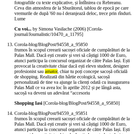
fotografiile cu texte explicative, și întîlnirea cu Rebreanu.
Ceva din atmosfera de la Sburătorul, tablou de epocă pe care
vremurile de după '60 nu-l deranjează deloc, trece prin rînduri.
Lume
Cu voi...
by Simona Vasilache (
2006
)
[Corola-
journal/Journalistic/10470_a_11795]
Corola-blog/BlogPost/94558_a_95850
frumos în scopul creearii sacoșei oficiale de cumpărături de la
Palas Mall. Dacă ești creativ și vrei să câștigi 1000 de Euro,
atunci participa la concursul organizat de către Palas Iași. Ești
provocat la creativitate chiar dacă ești elevn student, designer
profesionist sau
amator
, chiar tu poți concepe sacoșă oficială
de shopping. Realizată din hârtie ecologică, sacoșă
personalizată de tine va ajunge la clienți odată cu inaugurarea
Palas Mall ce va avea loc în aprilie 2012 și pe lângă asta,
sacoșă va deveni un adevărat “accesoriu
Shopping Iasi
[Corola-blog/BlogPost/94558_a_95850]
Corola-blog/BlogPost/94559_a_95851
frumos în scopul creearii sacoșei oficiale de cumpărături de la
Palas Mall. Dacă ești creativ și vrei să câștigi 1000 de Euro,
atunci participa la concursul organizat de către Palas Iași. Ești