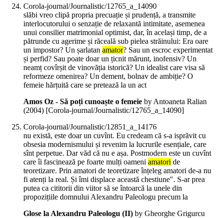
Corola-journal/Journalistic/12765_a_14090
slăbi vreo clipă propria precuație și prudență, a transmite
interlocutorului o senzație de relaxantă intimitate, asemenea
unui consilier matrimonial optimist, dar, în același timp, de a
pătrunde cu agerime și răceală sub pielea străinului: Era oare
un impostor? Un șarlatan
amator
? Sau un escroc experimentat
și perfid? Sau poate doar un țicnit mărunt, inofensiv? Un
neamț covîrșit de vinovăția istorică? Un idealist care visa să
reformeze omenirea? Un dement, bolnav de ambiție? O
femeie hărțuită care se pretează la un act
Amos Oz - Să poți cunoaște o femeie
by Antoaneta Ralian
(
2004
)
[Corola-journal/Journalistic/12765_a_14090]
Corola-journal/Journalistic/12851_a_14176
nu există, este doar un cuvînt. Eu credeam că s-a isprăvit cu
obsesia modernismului și revenim la lucrurile esențiale, care
sînt perpetue. Dar văd că nu e așa. Postmodern este un cuvînt
care îi fascinează pe foarte mulți oameni
amatori
de
teoretizare. Prin amatori de teoretizare înțeleg amatori de-a nu
fi atenți la real. Și îmi displace această chestiune". S-ar prea
putea ca cititorii din viitor să se întoarcă la unele din
propozițiile domnului Alexandru Paleologu precum la
Glose la Alexandru Paleologu (II)
by Gheorghe Grigurcu