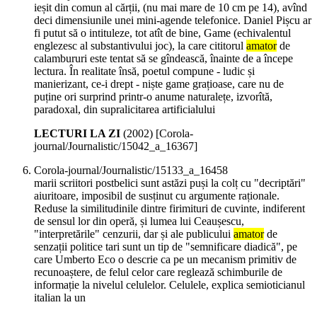
ieșit din comun al cărții, (nu mai mare de 10 cm pe 14), avînd
deci dimensiunile unei mini-agende telefonice. Daniel Pișcu ar
fi putut să o intituleze, tot atît de bine, Game (echivalentul
englezesc al substantivului joc), la care cititorul
amator
de
calambururi este tentat să se gîndească, înainte de a începe
lectura. În realitate însă, poetul compune - ludic și
manierizant, ce-i drept - niște game grațioase, care nu de
puține ori surprind printr-o anume naturalețe, izvorîtă,
paradoxal, din supralicitarea artificialului
LECTURI LA ZI
(
2002
)
[Corola-
journal/Journalistic/15042_a_16367]
Corola-journal/Journalistic/15133_a_16458
marii scriitori postbelici sunt astăzi puși la colț cu "decriptări"
aiuritoare, imposibil de susținut cu argumente raționale.
Reduse la similitudinile dintre firimituri de cuvinte, indiferent
de sensul lor din operă, și lumea lui Ceaușescu,
"interpretările" cenzurii, dar și ale publicului
amator
de
senzații politice tari sunt un tip de "semnificare diadică", pe
care Umberto Eco o descrie ca pe un mecanism primitiv de
recunoaștere, de felul celor care reglează schimburile de
informație la nivelul celulelor. Celulele, explica semioticianul
italian la un