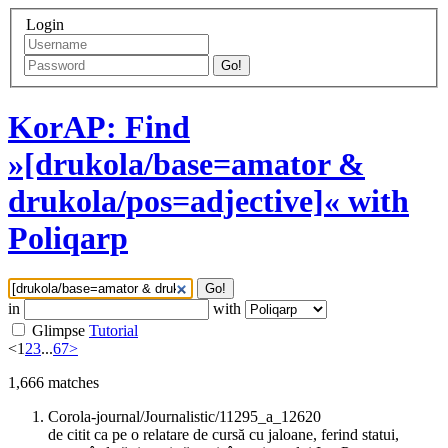
Login
Go!
KorAP: Find
»[drukola/base=amator &
drukola/pos=adjective]« with
Poliqarp
Go!
in
with
Glimpse
Tutorial
<
1
2
3
...
67
>
1,666
matches
Corola-journal/Journalistic/11295_a_12620
de citit ca pe o relatare de cursă cu jaloane, ferind statui,