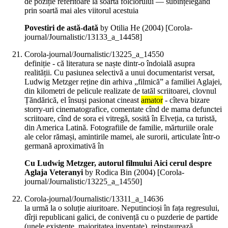
de poziție referitoare la soarta folclorului — subînțelegând
prin soartă mai ales viitorul acestuia
Povestiri de astă-dată
by Otilia He (
2004
)
[Corola-
journal/Journalistic/13133_a_14458]
Corola-journal/Journalistic/13225_a_14550
definiție - că literatura se naște dintr-o îndoială asupra
realității. Cu pasiunea selectivă a unui documentarist versat,
Ludwig Metzger reține din arhiva „filmică” a familiei Aglajei,
din kilometri de pelicule realizate de tatăl scriitoarei, clovnul
Țăndărică, el însuși pasionat cineast
amator
- cîteva bizare
storry-uri cinematografice, comentate cînd de mama defunctei
scriitoare, cînd de sora ei vitregă, sosită în Elveția, ca turistă,
din America Latină. Fotografiile de familie, mărturiile orale
ale celor rămași, amintirile mamei, ale surorii, articulate într-o
germană aproximativă în
Cu Ludwig Metzger, autorul filmului Aici cerul despre
Aglaja Veteranyi
by Rodica Bin (
2004
)
[Corola-
journal/Journalistic/13225_a_14550]
Corola-journal/Journalistic/13311_a_14636
la urmă la o soluție aiuritoare. Neputincioși în fața regresului,
dîrji republicani galici, de conivență cu o puzderie de partide
(unele existente, majoritatea inventate), reinstaurează