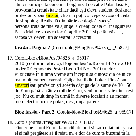
atunci participa la concursul organizat de către Palas Iași. Ești
provocat la creativitate chiar dacă ești elevn student, designer
profesionist sau
amator
, chiar tu poți concepe sacoșă oficială
de shopping. Realizată din hârtie ecologică, sacoșă
personalizată de tine va ajunge la clienți odată cu inaugurarea
Palas Mall ce va avea loc în aprilie 2012 și pe lângă asta,
sacoșă va deveni un adevărat “accesoriu
Iasi 4u - Pagina 2
[Corola-blog/BlogPost/94535_a_95827]
Corola-blog/BlogPost/94625_a_95917
2010 (conform trafic.ro). Bogdan Iasi4u.Ro on 14 Nov 2010
under 0 Comments Posted byon 14 Nov 2010 under
Publicitate În ultima vreme am început să cunosc din ce in ce
mai mulți oameni care-și câștiga banii din Poker. Fie că sunt
amatori
sau profesioniști aceștia câștiga de la sume de 30 - 50
de Euro până la câteva mii de Euro, venituri încasate din acest
joc. Nu cu mult timp în urmă în diverse localuri s-au montat
mese electronice de poker, deși, după părerea
Blog Iasi4u - Part 2
[Corola-blog/BlogPost/94625_a_95917]
Corola-journal/Imaginative/7012_a_8337
când vine la noi Eu nu l-am citit demult și l-am uitat tot așa ca
el și mă pregătesc să îl reiau mi-e dor de cum te bucurai tu la