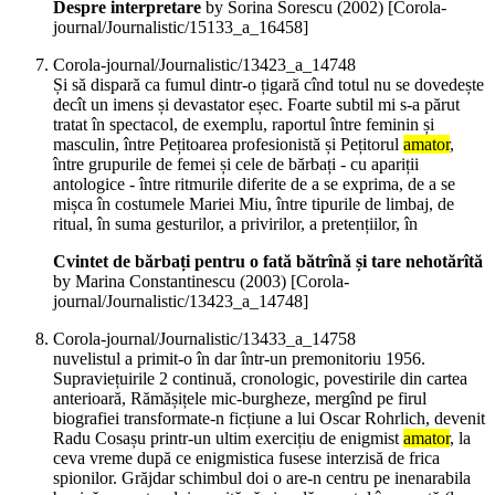
Despre interpretare
by Sorina Sorescu (
2002
)
[Corola-
journal/Journalistic/15133_a_16458]
Corola-journal/Journalistic/13423_a_14748
Și să dispară ca fumul dintr-o țigară cînd totul nu se dovedește
decît un imens și devastator eșec. Foarte subtil mi s-a părut
tratat în spectacol, de exemplu, raportul între feminin și
masculin, între Pețitoarea profesionistă și Pețitorul
amator
,
între grupurile de femei și cele de bărbați - cu apariții
antologice - între ritmurile diferite de a se exprima, de a se
mișca în costumele Mariei Miu, între tipurile de limbaj, de
ritual, în suma gesturilor, a privirilor, a pretențiilor, în
Cvintet de bărbați pentru o fată bătrînă și tare nehotărîtă
by Marina Constantinescu (
2003
)
[Corola-
journal/Journalistic/13423_a_14748]
Corola-journal/Journalistic/13433_a_14758
nuvelistul a primit-o în dar într-un premonitoriu 1956.
Supraviețuirile 2 continuă, cronologic, povestirile din cartea
anterioară, Rămășițele mic-burgheze, mergînd pe firul
biografiei transformate-n ficțiune a lui Oscar Rohrlich, devenit
Radu Cosașu printr-un ultim exercițiu de enigmist
amator
, la
ceva vreme după ce enigmistica fusese interzisă de frica
spionilor. Grăjdar schimbul doi o are-n centru pe inenarabila