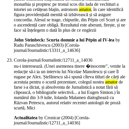
monarhia și proptesc pe tronul scos din lada de vechituri a
istoriei un cetățean blajin, astronom
amator
, în care identifică
figura providențială menită să izbăvească și să asigure
concordia. Alesul se trage, chipurile, din Pépin cel Scurt și are
o ascendență care obligă. Rezultatul este aberant, firește, și ne
face să înțelegem o dată în plus de ce englezii
John Steinbeck: Scurta domnie a lui Pépin al IV-lea
by
Radu Paraschivescu (
2003
)
[Corola-
journal/Journalistic/13311_a_14636]
Corola-journal/Journalistic/12711_a_14036
nu-i interesează. (Unei asemenea tinere �inocente", venite la
redacție să-i ia un interviu lui Nicolae Manolescu și care îl
rugase pe Alex. Ștefănescu să-i spună cîteva titluri de cărți ale
acestuia pentru o scurtă prezentare, colegul nostru
amator
de
farse i-a dictat, și absolventa de Jurnalistică a notat fără să
clipească, o bibliografie selectivă... a lui Eugen Simion.) în
numărul din 3-9 iulie, Iolanda Malamen dialoghează cu
Răzvan Petrescu, autorul relativ recentei antologii de proză
scurtă, Mici
Actualitatea
by Cronicar (
2004
)
[Corola-
journal/Journalistic/12711_a_14036]