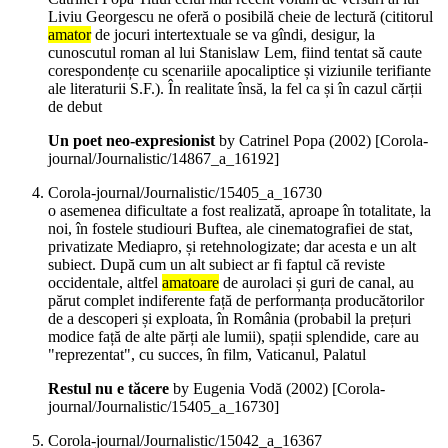
Liviu Georgescu ne oferă o posibilă cheie de lectură (cititorul
amator
de jocuri intertextuale se va gîndi, desigur, la
cunoscutul roman al lui Stanislaw Lem, fiind tentat să caute
corespondențe cu scenariile apocaliptice și viziunile terifiante
ale literaturii S.F.). În realitate însă, la fel ca și în cazul cărții
de debut
Un poet neo-expresionist
by Catrinel Popa (
2002
)
[Corola-
journal/Journalistic/14867_a_16192]
Corola-journal/Journalistic/15405_a_16730
o asemenea dificultate a fost realizată, aproape în totalitate, la
noi, în fostele studiouri Buftea, ale cinematografiei de stat,
privatizate Mediapro, și retehnologizate; dar acesta e un alt
subiect. După cum un alt subiect ar fi faptul că reviste
occidentale, altfel
amatoare
de aurolaci și guri de canal, au
părut complet indiferente față de performanța producătorilor
de a descoperi și exploata, în România (probabil la prețuri
modice față de alte părți ale lumii), spații splendide, care au
"reprezentat", cu succes, în film, Vaticanul, Palatul
Restul nu e tăcere
by Eugenia Vodă (
2002
)
[Corola-
journal/Journalistic/15405_a_16730]
Corola-journal/Journalistic/15042_a_16367