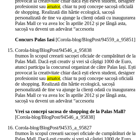
provocat la creativitate chiar dacă ești elevn student, designer
profesionist sau
amator
, chiar tu poți concepe sacoșă oficială
de shopping. Realizată din hârtie ecologică, sacoșă
personalizată de tine va ajunge la clienți odată cu inaugurarea
Palas Mall ce va avea loc în aprilie 2012 și pe lângă asta,
sacoșă va deveni un adevărat “accesoriu
Concurs Palas Iasi
[Corola-blog/BlogPost/94559_a_95851]
Corola-blog/BlogPost/94546_a_95838
frumos în scopul creearii sacoșei oficiale de cumpărături de la
Palas Mall. Dacă ești creativ și vrei să câștigi 1000 de Euro,
atunci participa la concursul organizat de către Palas Iași. Ești
provocat la creativitate chiar dacă ești elevn student, designer
profesionist sau
amator
, chiar tu poți concepe sacoșă oficială
de shopping. Realizată din hârtie ecologică, sacoșă
personalizată de tine va ajunge la clienți odată cu inaugurarea
Palas Mall ce va avea loc în aprilie 2012 și pe lângă asta,
sacoșă va deveni un adevărat “accesoriu
Vrei sa concepi sacosa de shopping de la Palas Mall?
[Corola-blog/BlogPost/94546_a_95838]
Corola-blog/BlogPost/94535_a_95827
frumos în scopul creearii sacoșei oficiale de cumpărături de la
Palas Mall. Dacă ești creativ și vrei să câștigi 1000 de Euro,