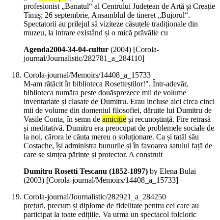
profesionist „Banatul“ al Centrului Județean de Artă și Creație
Timiș; 26 septembrie, Ansamblul de tineret „Bujorul“.
Spectatorii au prilejul să viziteze căsuțele tradiționale din
muzeu, la intrare existând și o mică prăvălie cu
Agenda2004-34-04-cultur
(
2004
)
[Corola-
journal/Journalistic/282781_a_284110]
Corola-journal/Memoirs/14408_a_15733
M-am rătăcit în biblioteca Rosetteștilor!". Într-adevăr,
biblioteca număra peste douăsprezece mii de volume
inventariate și clasate de Dumitru. Erau incluse aici circa cinci
mii de volume din domeniul filosofiei, dăruite lui Dumitru de
Vasile Conta, în semn de
amiciție
și recunoștință. Fire retrasă
și meditativă, Dumitru era preocupat de problemele sociale de
la noi, cărora le căuta mereu o soluționare. Ca și tatăl său
Costache, își administra bunurile și în favoarea satului față de
care se simțea părinte și protector. A construit
Dumitru Rosetti Tescanu (1852-1897)
by Elena Bulai
(
2003
)
[Corola-journal/Memoirs/14408_a_15733]
Corola-journal/Journalistic/282921_a_284250
prețuri, precum și diplome de fidelitate pentru cei care au
participat la toate edițiile. Va urma un spectacol folcloric