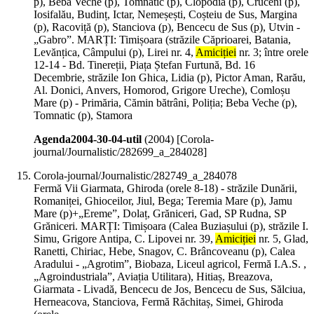
p), Beba Veche (p), Tomnatic (p), Clopodia (p), Cruceni (p),
Iosifalău, Budinț, Ictar, Nemeșești, Coșteiu de Sus, Margina
(p), Racoviță (p), Stanciova (p), Bencecu de Sus (p), Utvin -
„Gabro”. MARȚI: Timișoara (străzile Căprioarei, Batania,
Levănțica, Câmpului (p), Lirei nr. 4,
Amiciției
nr. 3; între orele
12-14 - Bd. Tinereții, Piața Ștefan Furtună, Bd. 16
Decembrie, străzile Ion Ghica, Lidia (p), Pictor Aman, Rarău,
Al. Donici, Anvers, Homorod, Grigore Ureche), Comloșu
Mare (p) - Primăria, Cămin bătrâni, Poliția; Beba Veche (p),
Tomnatic (p), Stamora
Agenda2004-30-04-util
(
2004
)
[Corola-
journal/Journalistic/282699_a_284028]
Corola-journal/Journalistic/282749_a_284078
Fermă Vii Giarmata, Ghiroda (orele 8-18) - străzile Dunării,
Romaniței, Ghioceilor, Jiul, Bega; Teremia Mare (p), Jamu
Mare (p)+„Ereme”, Dolaț, Grăniceri, Gad, SP Rudna, SP
Grăniceri. MARȚI: Timișoara (Calea Buziașului (p), străzile I.
Simu, Grigore Antipa, C. Lipovei nr. 39,
Amiciției
nr. 5, Glad,
Ranetti, Chiriac, Hebe, Snagov, C. Brâncoveanu (p), Calea
Aradului - „Agrotim”, Biobaza, Liceul agricol, Fermă I.A.S. ,
„Agroindustriala”, Aviația Utilitara), Hitiaș, Breazova,
Giarmata - Livadă, Bencecu de Jos, Bencecu de Sus, Sălciua,
Herneacova, Stanciova, Fermă Răchitaș, Simei, Ghiroda