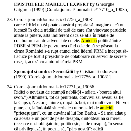
EPISTOLELE MARELUI EXPERT
by Gheorghe
Grigurcu (
1999
)
[Corola-journal/Journalistic/17710_a_19035]
Corola-journal/Journalistic/17756_a_19081
care e PRM nu își poate construi propria să imagine dacă nu
lucrază în cheia trădării de țară de care sînt vinovate partidele
aflate la putere, ăsta indiferent dacă se află în relație de
colaborare sau de adversitate cu ele.
Amiciția
politică între
PDSR și PRM de pe vremea cînd cele două se găseau la
cîrma României s-a rupt atunci cînd liderul PRM a început să-
l acuze pe fostul președinte de colaborare cu serviciile secrete
rusești, acuză cu ajutorul căreia PRM
Spionajul si umbra Securitătii
by Cristian Teodorescu
(
1999
)
[Corola-journal/Journalistic/17756_a_19081]
Corola-journal/Journalistic/17731_a_19056
Ridici o nevăzut de scumpă nablă/Și - adiata - boarea altui
svon.") Altminteri, tot că penitenta, convivii săi aveau să fie,
la Capșa, Nestor și aiurea, după război, mai mult evrei. Nu voi
pune, eu, la îndoială sinceritatea unor astfel de
amiciții
:
"prieteșuguri", cu un cuvânt al lui Ion Barbu. - Să mai adaug
că acesta e un poet de parte dreapta, dintotdeauna și mereu
(ceea ce nu-i obligatoriu, politicește, si de dreapta), în sensul
că privilegiază, în poezia să, "pârș nostră": adică