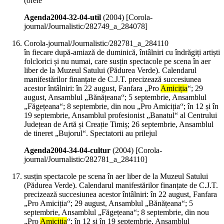
(orele
Agenda2004-32-04-util
(
2004
)
[Corola-
journal/Journalistic/282749_a_284078]
Corola-journal/Journalistic/282781_a_284110
în fiecare după-amiază de duminică, întâlniri cu îndrăgiți artiști
folclorici și nu numai, care susțin spectacole pe scena în aer
liber de la Muzeul Satului (Pădurea Verde). Calendarul
manifestărilor finanțate de C.J.T. precizează succesiunea
acestor întâlniri: în 22 august, Fanfara „Pro
Amiciția
“; 29
august, Ansamblul „Bănățeana“; 5 septembrie, Ansamblul
„Făgețeana“; 8 septembrie, din nou „Pro Amiciția“; în 12 și în
19 septembrie, Ansamblul profesionist „Banatul“ al Centrului
Județean de Artă și Creație Timiș; 26 septembrie, Ansamblul
de tineret „Bujorul“. Spectatorii au prilejul
Agenda2004-34-04-cultur
(
2004
)
[Corola-
journal/Journalistic/282781_a_284110]
susțin spectacole pe scena în aer liber de la Muzeul Satului
(Pădurea Verde). Calendarul manifestărilor finanțate de C.J.T.
precizează succesiunea acestor întâlniri: în 22 august, Fanfara
„Pro Amiciția“; 29 august, Ansamblul „Bănățeana“; 5
septembrie, Ansamblul „Făgețeana“; 8 septembrie, din nou
„Pro
Amiciția
“; în 12 și în 19 septembrie, Ansamblul