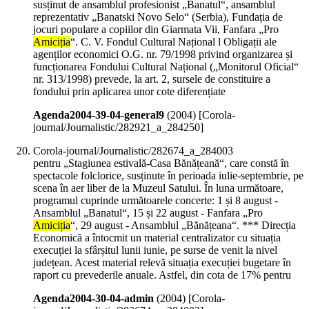
susținut de ansamblul profesionist „Banatul“, ansamblul
reprezentativ „Banatski Novo Selo“ (Serbia), Fundația de
jocuri populare a copiilor din Giarmata Vii, Fanfara „Pro
Amiciția
“. C. V. Fondul Cultural Național l Obligații ale
agenților economici O.G. nr. 79/1998 privind organizarea și
funcționarea Fondului Cultural Național („Monitorul Oficial“
nr. 313/1998) prevede, la art. 2, sursele de constituire a
fondului prin aplicarea unor cote diferențiate
Agenda2004-39-04-general9
(
2004
)
[Corola-
journal/Journalistic/282921_a_284250]
Corola-journal/Journalistic/282674_a_284003
pentru „Stagiunea estivală-Casa Bănățeană“, care constă în
spectacole folclorice, susținute în perioada iulie-septembrie, pe
scena în aer liber de la Muzeul Satului. În luna următoare,
programul cuprinde următoarele concerte: 1 și 8 august -
Ansamblul „Banatul“, 15 și 22 august - Fanfara „Pro
Amiciția
“, 29 august - Ansamblul „Bănățeana“. *** Direcția
Economică a întocmit un material centralizator cu situația
execuției la sfârșitul lunii iunie, pe surse de venit la nivel
județean. Acest material relevă situația execuției bugetare în
raport cu prevederile anuale. Astfel, din cota de 17% pentru
Agenda2004-30-04-admin
(
2004
)
[Corola-