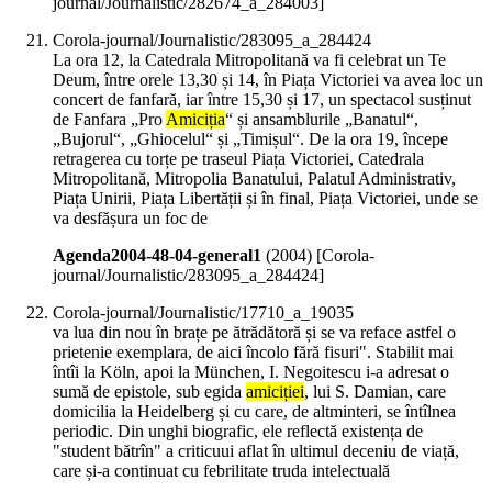
journal/Journalistic/282674_a_284003]
Corola-journal/Journalistic/283095_a_284424
La ora 12, la Catedrala Mitropolitană va fi celebrat un Te
Deum, între orele 13,30 și 14, în Piața Victoriei va avea loc un
concert de fanfară, iar între 15,30 și 17, un spectacol susținut
de Fanfara „Pro
Amiciția
“ și ansamblurile „Banatul“,
„Bujorul“, „Ghiocelul“ și „Timișul“. De la ora 19, începe
retragerea cu torțe pe traseul Piața Victoriei, Catedrala
Mitropolitană, Mitropolia Banatului, Palatul Administrativ,
Piața Unirii, Piața Libertății și în final, Piața Victoriei, unde se
va desfășura un foc de
Agenda2004-48-04-general1
(
2004
)
[Corola-
journal/Journalistic/283095_a_284424]
Corola-journal/Journalistic/17710_a_19035
va lua din nou în brațe pe ătrădătoră și se va reface astfel o
prietenie exemplara, de aici încolo fără fisuri". Stabilit mai
întîi la Köln, apoi la München, I. Negoitescu i-a adresat o
sumă de epistole, sub egida
amiciției
, lui S. Damian, care
domicilia la Heidelberg și cu care, de altminteri, se întîlnea
periodic. Din unghi biografic, ele reflectă existența de
"student bătrîn" a criticuui aflat în ultimul deceniu de viață,
care și-a continuat cu febrilitate truda intelectuală