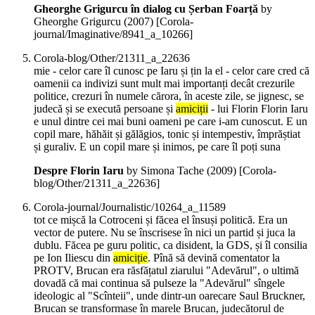
Gheorghe Grigurcu în dialog cu Șerban Foarță
by
Gheorghe Grigurcu (
2007
)
[Corola-
journal/Imaginative/8941_a_10266]
Corola-blog/Other/21311_a_22636
mie - celor care îl cunosc pe Iaru și țin la el - celor care cred că
oamenii ca indivizi sunt mult mai importanți decât crezurile
politice, crezuri în numele cărora, în aceste zile, se jignesc, se
judecă și se execută persoane și
amiciții
- lui Florin Florin Iaru
e unul dintre cei mai buni oameni pe care i-am cunoscut. E un
copil mare, hăhăit și gălăgios, tonic și intempestiv, împrăștiat
și guraliv. E un copil mare și inimos, pe care îl poți suna
Despre Florin Iaru
by Simona Tache (
2009
)
[Corola-
blog/Other/21311_a_22636]
Corola-journal/Journalistic/10264_a_11589
tot ce mișcă la Cotroceni și făcea el însuși politică. Era un
vector de putere. Nu se înscrisese în nici un partid și juca la
dublu. Făcea pe guru politic, ca disident, la GDS, și îl consilia
pe Ion Iliescu din
amiciție
. Pînă să devină comentator la
PROTV, Brucan era răsfățatul ziarului "Adevărul", o ultimă
dovadă că mai continua să pulseze la "Adevărul" sîngele
ideologic al "Scînteii", unde dintr-un oarecare Saul Bruckner,
Brucan se transformase în marele Brucan, judecătorul de