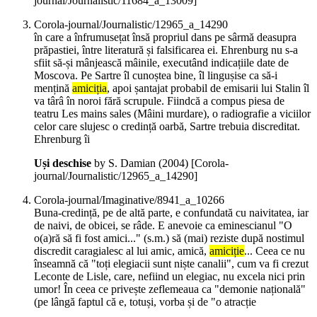
journal/Journalistic/11684_a_13009]
Corola-journal/Journalistic/12965_a_14290
în care a înfrumusețat însă propriul dans pe sârmă deasupra
prăpastiei, între literatură și falsificarea ei. Ehrenburg nu s-a
sfiit să-și mânjească mâinile, executând indicațiile date de
Moscova. Pe Sartre îl cunoștea bine, îl lingușise ca să-i
mențină
amiciția
, apoi șantajat probabil de emisarii lui Stalin îl
va târâ în noroi fără scrupule. Fiindcă a compus piesa de
teatru Les mains sales (Mâini murdare), o radiografie a viciilor
celor care slujesc o credință oarbă, Sartre trebuia discreditat.
Ehrenburg îi
Uși deschise
by S. Damian (
2004
)
[Corola-
journal/Journalistic/12965_a_14290]
Corola-journal/Imaginative/8941_a_10266
Buna-credință, pe de altă parte, e confundată cu naivitatea, iar
de naivi, de obicei, se râde. E anevoie ca eminescianul "O
o(a)ră să fi fost amici..." (s.m.) să (mai) reziste după nostimul
discredit caragialesc al lui amic, amică,
amiciție
... Ceea ce nu
înseamnă că "toți elegiacii sunt niște canalii", cum va fi crezut
Leconte de Lisle, care, nefiind un elegiac, nu excela nici prin
umor! În ceea ce privește zeflemeaua ca "demonie națională"
(pe lângă faptul că e, totuși, vorba și de "o atracție