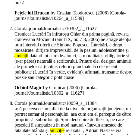
presă
Fețele lui Brucan
by Cristian Teodorescu (
2006
)
[Corola-
journal/Journalistic/10264_a_11589]
Corola-journal/Journalistic/10302_a_11627
Cronicar Lucrări în infraroșu Chiar din prima pagină, revista
craioveană Mozaicul (anul IX, nr. 7-8, 2006) ne atrage atenția
prin interviul oferit de Simona Popescu. Întrebări, e drept,
mozaicate, dirijate imprevizibil de la pasiuni adolescentine și
amiciții
datând tot cam de-atunci, la moralitatea obligatorie și
(s-ar părea) naturală a scriitorului. Printre ele, desigur, amintiri
ale primelor cărți citite, referiri punctuale la cele recent
publicate (Lucrări în verde, evident), afirmații tranșante despre
poezie sau categoric politicoase
Ochiul Magic
by Cronicar (
2006
)
[Corola-
journal/Journalistic/10302_a_11627]
Corola-journal/Journalistic/10059_a_11384
-mă pe ceea ce am aflat de la nivel de organizații județene, un
portret sumar al personajului, așa cum era el perceput de către
propriii săi subordonați. Spre deosebire de Iliescu, pe care
pesedeii îl simpatizau în mod natural - într-un amestec de
fatalitate blândă și
amiciție
relaxată -, Adrian Năstase era