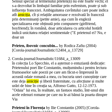
Sensul special al termenului prieten(ă) nu este foarte vechi; el
s-a dezvoltat în limbajul familiar prin eufemism, poate și sub
influența francezei. Ambiguitatea cuvîntului care poate indica
atît
amiciția
, cît și relațiile amoroase e rezolvată în franceză
prin determinanți (petite amie), așa cum în engleză
specializarea este obținută prin compunere (girlfriend,
boyfriend); în română, doar articularea cu articolul hotărît
indică unicitatea relației sentimentale ("E prietenul ei? Nu, e
doar un
Prieten, ibovnic concubin...
by Rodica Zafiu (
2004
)
[Corola-journal/Journalistic/12404_a_13729]
Corola-journal/Journalistic/11684_a_13009
în colecția Lo Specchio, el a așternut o entuziastă dedicație:
Prietenului poet Ilie Constantin, mulțumindu-i pentru lectura
frumoaselor sale poezii pe care am făcut-o împreună în
această odaie romană a mea, cu bucuria unei cunoștințe care
este deja
amiciție
și liberă fraternitate, cu afecțiune și multe
urări de bine în creația sa, Alfonso Gatto, 12-12-1973.
"Odaia" lui era, în realitate, un fastuos studio, într-unul din
acele edenuri romane pe care nu le-ai bănui la poarta dinspre
Via
Prieteni în Florența
by Ilie Constantin (
2005
)
[Corola-