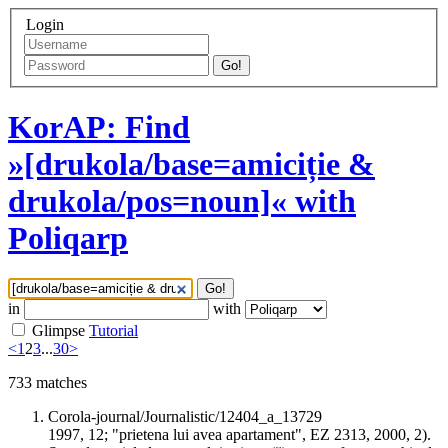
Login
Go!
KorAP: Find
»[drukola/base=amiciție &
drukola/pos=noun]« with
Poliqarp
Go!
in
with
Glimpse
Tutorial
<
1
2
3
...
30
>
733
matches
Corola-journal/Journalistic/12404_a_13729
1997, 12; "prietena lui avea apartament", EZ 2313, 2000, 2).