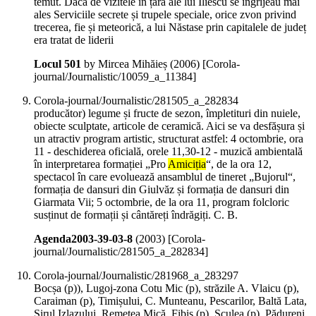
temut. Dacă de vizitele în țară ale lui Iliescu se îngrijeau mai
ales Serviciile secrete și trupele speciale, orice zvon privind
trecerea, fie și meteorică, a lui Năstase prin capitalele de județ
era tratat de liderii
Locul 501
by Mircea Mihăieș (
2006
)
[Corola-
journal/Journalistic/10059_a_11384]
Corola-journal/Journalistic/281505_a_282834
producător) legume și fructe de sezon, împletituri din nuiele,
obiecte sculptate, articole de ceramică. Aici se va desfășura și
un atractiv program artistic, structurat astfel: 4 octombrie, ora
11 - deschiderea oficială, orele 11,30-12 - muzică ambientală
în interpretarea formației „Pro
Amiciția
“, de la ora 12,
spectacol în care evoluează ansamblul de tineret „Bujorul“,
formația de dansuri din Giulvăz și formația de dansuri din
Giarmata Vii; 5 octombrie, de la ora 11, program folcloric
susținut de formații și cântăreți îndrăgiți. C. B.
Agenda2003-39-03-8
(
2003
)
[Corola-
journal/Journalistic/281505_a_282834]
Corola-journal/Journalistic/281968_a_283297
Bocșa (p)), Lugoj-zona Cotu Mic (p), străzile A. Vlaicu (p),
Caraiman (p), Timișului, C. Munteanu, Pescarilor, Baltă Lata,
Șirul Izlazului, Remetea Mică, Fibiș (p), Sculea (p), Pădureni