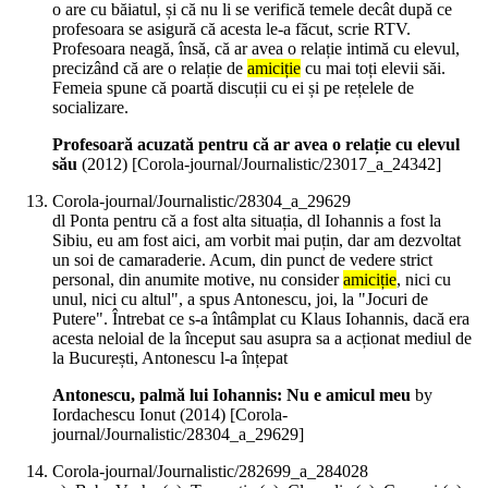
o are cu băiatul, și că nu li se verifică temele decât după ce
profesoara se asigură că acesta le-a făcut, scrie RTV.
Profesoara neagă, însă, că ar avea o relație intimă cu elevul,
precizând că are o relație de
amiciție
cu mai toți elevii săi.
Femeia spune că poartă discuții cu ei și pe rețelele de
socializare.
Profesoară acuzată pentru că ar avea o relație cu elevul
său
(
2012
)
[Corola-journal/Journalistic/23017_a_24342]
Corola-journal/Journalistic/28304_a_29629
dl Ponta pentru că a fost alta situația, dl Iohannis a fost la
Sibiu, eu am fost aici, am vorbit mai puțin, dar am dezvoltat
un soi de camaraderie. Acum, din punct de vedere strict
personal, din anumite motive, nu consider
amiciție
, nici cu
unul, nici cu altul", a spus Antonescu, joi, la "Jocuri de
Putere". Întrebat ce s-a întâmplat cu Klaus Iohannis, dacă era
acesta neloial de la început sau asupra sa a acționat mediul de
la București, Antonescu l-a înțepat
Antonescu, palmă lui Iohannis: Nu e amicul meu
by
Iordachescu Ionut (
2014
)
[Corola-
journal/Journalistic/28304_a_29629]
Corola-journal/Journalistic/282699_a_284028