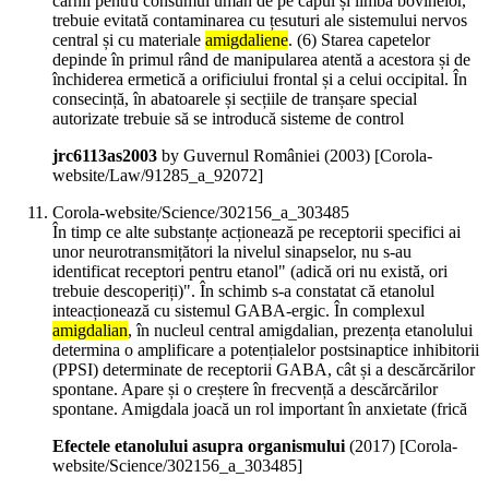
cărnii pentru consumul uman de pe capul și limba bovinelor,
trebuie evitată contaminarea cu țesuturi ale sistemului nervos
central și cu materiale
amigdaliene
. (6) Starea capetelor
depinde în primul rând de manipularea atentă a acestora și de
închiderea ermetică a orificiului frontal și a celui occipital. În
consecință, în abatoarele și secțiile de tranșare special
autorizate trebuie să se introducă sisteme de control
jrc6113as2003
by Guvernul României (
2003
)
[Corola-
website/Law/91285_a_92072]
Corola-website/Science/302156_a_303485
În timp ce alte substanțe acționează pe receptorii specifici ai
unor neurotransmițători la nivelul sinapselor, nu s-au
identificat receptori pentru etanol" (adică ori nu există, ori
trebuie descoperiți)". În schimb s-a constatat că etanolul
inteacționează cu sistemul GABA-ergic. În complexul
amigdalian
, în nucleul central amigdalian, prezența etanolului
determina o amplificare a potențialelor postsinaptice inhibitorii
(PPSI) determinate de receptorii GABA, cât și a descărcărilor
spontane. Apare și o creștere în frecvență a descărcărilor
spontane. Amigdala joacă un rol important în anxietate (frică
Efectele etanolului asupra organismului
(
2017
)
[Corola-
website/Science/302156_a_303485]