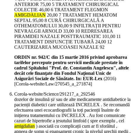
ANTERIOR 75,00 5 TRATAMENT CHIRURGICAL
COLECȚIE 46,00 6 TRATAMENT FLEGMON
AMIGDALIAN
20,00 7 TRATAMENT HEMATOM
SEPTAL 95,00 8 CURĂ CHIRURGICALĂ A
OTHEMATOMULUI 30,00 9 INFILTRAȚII PENTRU
NEVRALGII ARNOLD 33,00 10 REDRESAREA
PIRAMIDEI NAZALE POSTTRAUMATIC 101,00 11
TRATAMENT DISFUNCȚIE TUBARĂ 24,00 12
CAUTERIZAREA MUCOASEI NAZALE 92
ORDIN nr. 942/C din 15 martie 2016 privind aprobarea
tarifelor percepute pentru servicii medicale prestate în
cadrul Spitalului "Prof. dr. Constantin Angelescu", altele
decât cele finanţate din Fondul Naţional Unic de
Asigurări Sociale de Sănătate. In: EUR-Lex
(
2016
)
[Corola-website/Law/270545_a_271874]
Corola-website/Science/291217_a_292546
dozelor de insulină și/ sau de alte medicamente antidiabetice la
pacienții diabetici care utilizează INCRELEX . Se recomandă
efectuarea unei ecocardiografii la toți pacienții înainte de
inițierea tratamentului cu INCRELEX . Au fost comunicate
cazuri de hipertrofie a țesutului limfoid ( spre exemplu , cel
amigdalian
) asociată cu complicații cum ar fi sforăitul ,
apneea de somn și epanșament cronic la nivelul urechii medii ,