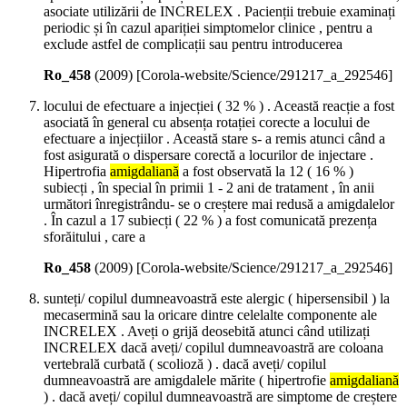
asociate utilizării de INCRELEX . Pacienții trebuie examinați
periodic și în cazul apariției simptomelor clinice , pentru a
exclude astfel de complicații sau pentru introducerea
Ro_458
(
2009
)
[Corola-website/Science/291217_a_292546]
locului de efectuare a injecției ( 32 % ) . Această reacție a fost
asociată în general cu absența rotației corecte a locului de
efectuare a injecțiilor . Această stare s- a remis atunci când a
fost asigurată o dispersare corectă a locurilor de injectare .
Hipertrofia
amigdaliană
a fost observată la 12 ( 16 % )
subiecți , în special în primii 1 - 2 ani de tratament , în anii
următori înregistrându- se o creștere mai redusă a amigdalelor
. În cazul a 17 subiecți ( 22 % ) a fost comunicată prezența
sforăitului , care a
Ro_458
(
2009
)
[Corola-website/Science/291217_a_292546]
sunteți/ copilul dumneavoastră este alergic ( hipersensibil ) la
mecasermină sau la oricare dintre celelalte componente ale
INCRELEX . Aveți o grijă deosebită atunci când utilizați
INCRELEX dacă aveți/ copilul dumneavoastră are coloana
vertebrală curbată ( scolioză ) . dacă aveți/ copilul
dumneavoastră are amigdalele mărite ( hipertrofie
amigdaliană
) . dacă aveți/ copilul dumneavoastră are simptome de creștere