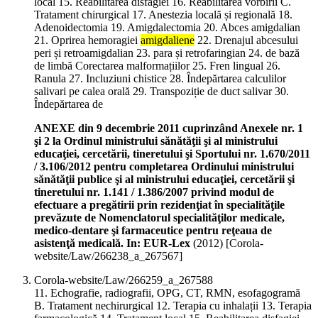
local 15. Reabilitarea disfagiei 16. Reabilitarea vorbirii C.
Tratament chirurgical 17. Anestezia locală și regională 18.
Adenoidectomia 19. Amigdalectomia 20. Abces amigdalian
21. Oprirea hemoragiei
amigdaliene
22. Drenajul abcesului
peri și retroamigdalian 23. para și retrofaringian 24. de bază
de limbă Corectarea malformațiilor 25. Fren lingual 26.
Ranula 27. Incluziuni chistice 28. Îndepărtarea calculilor
salivari pe calea orală 29. Transpoziție de duct salivar 30.
Îndepărtarea de
ANEXE din 9 decembrie 2011 cuprinzând Anexele nr. 1
şi 2 la Ordinul ministrului sănătăţii şi al ministrului
educaţiei, cercetării, tineretului şi Sportului nr. 1.670/2011
/ 3.106/2012 pentru completarea Ordinului ministrului
sănătăţii publice şi al ministrului educaţiei, cercetării şi
tineretului nr. 1.141 / 1.386/2007 privind modul de
efectuare a pregătirii prin rezidenţiat în specialităţile
prevăzute de Nomenclatorul specialităţilor medicale,
medico-dentare şi farmaceutice pentru reţeaua de
asistenţă medicală. In: EUR-Lex
(
2012
)
[Corola-
website/Law/266238_a_267567]
Corola-website/Law/266259_a_267588
11. Echografie, radiografii, OPG, CT, RMN, esofagogramă
B. Tratament nechirurgical 12. Terapia cu inhalații 13. Terapia