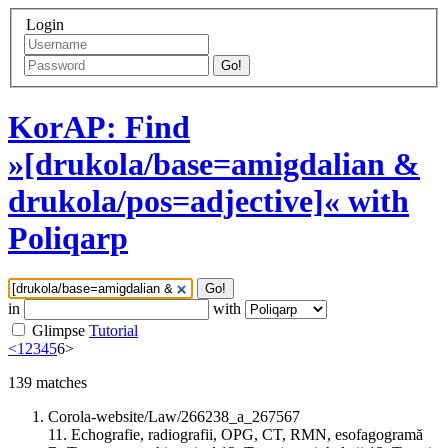
Login
Go!
KorAP: Find
»[drukola/base=amigdalian &
drukola/pos=adjective]« with
Poliqarp
Go!
in
with
Glimpse
Tutorial
<
1
2
3
4
5
6
>
139
matches
Corola-website/Law/266238_a_267567
11. Echografie, radiografii, OPG, CT, RMN, esofagogramă