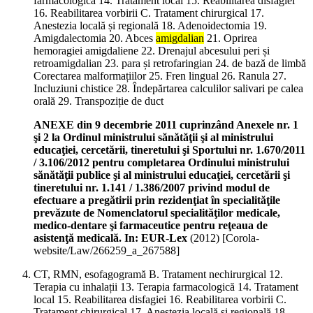
farmacologică 14. Tratament local 15. Reabilitarea disfagiei
16. Reabilitarea vorbirii C. Tratament chirurgical 17.
Anestezia locală și regională 18. Adenoidectomia 19.
Amigdalectomia 20. Abces
amigdalian
21. Oprirea
hemoragiei amigdaliene 22. Drenajul abcesului peri și
retroamigdalian 23. para și retrofaringian 24. de bază de limbă
Corectarea malformațiilor 25. Fren lingual 26. Ranula 27.
Incluziuni chistice 28. Îndepărtarea calculilor salivari pe calea
orală 29. Transpoziție de duct
ANEXE din 9 decembrie 2011 cuprinzând Anexele nr. 1
şi 2 la Ordinul ministrului sănătăţii şi al ministrului
educaţiei, cercetării, tineretului şi Sportului nr. 1.670/2011
/ 3.106/2012 pentru completarea Ordinului ministrului
sănătăţii publice şi al ministrului educaţiei, cercetării şi
tineretului nr. 1.141 / 1.386/2007 privind modul de
efectuare a pregătirii prin rezidenţiat în specialităţile
prevăzute de Nomenclatorul specialităţilor medicale,
medico-dentare şi farmaceutice pentru reţeaua de
asistenţă medicală. In: EUR-Lex
(
2012
)
[Corola-
website/Law/266259_a_267588]
CT, RMN, esofagogramă B. Tratament nechirurgical 12.
Terapia cu inhalații 13. Terapia farmacologică 14. Tratament
local 15. Reabilitarea disfagiei 16. Reabilitarea vorbirii C.
Tratament chirurgical 17. Anestezia locală și regională 18.