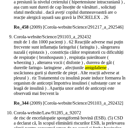
a presiunii la nivelul creierului ( hipertensiune intracraniană ) ,
așa cum sunt dureri de cap însoțite de vărsături , solicitați
sfatul medicului . dacă aveți/ copilul dumneavoastră are o
reacție alergică ușoară sau gravă la INCRELEX . 26
Ro_458
(
2009
)
[Corola-website/Science/291217_a_292546]
Corola-website/Science/291103_a_292432
mult de 1 din 1000 pacienți ) . 62 Reacțiile adverse mai puțin
frecvente sunt inflamația faringelui ( faringita ) , sângerarea
nazală ( epistaxis ) , constricția căilor respiratorii cu dificultăți
de respirație ( bronhospasm ) , respirația șuierătoare (
wheezing ) , alterarea vocii ( disfonie ) , durerea de gât (
durerile faringo- laringiene , afecțiunile
amigdaliene
,
uscăciunea gurii și durerile de piept . Alte reacții adverse at
pleural ) . riz Tratamentul cu insulină poate induce formarea în
organism de anticorpi împotriva insulinei ( substanțe care se
leagă de insulină ) . Apariția unor astfel de anticorpi este
observată mai frecvent la
Ro_344
(
2009
)
[Corola-website/Science/291103_a_292432]
Corola-website/Law/91285_a_92072
de risc de encefalopatie spongiformă bovină (ESB). (5) CSD
a declarat că, în scopul eliminării riscurilor ESB, la prelevarea