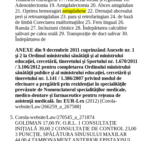
Adenoidectomia 19. Amigdalectomia 20. Abces amigdalian
21. Oprirea hemoragiei
amigdaliene
22. Drenajul abcesului
peri și retroamigdalian 23. para și retrofaringian 24. de bază
de limbă Corectarea malformațiilor 25. Fren lingual 26.
Ranula 27. Incluziuni chistice 28. Îndepărtarea calculilor
salivari pe calea orală 29. Transpoziție de duct salivar 30.
Îndepărtarea de
ANEXE din 9 decembrie 2011 cuprinzând Anexele nr. 1
şi 2 la Ordinul ministrului sănătăţii şi al ministrului
educaţiei, cercetării, tineretului şi Sportului nr. 1.670/2011
/ 3.106/2012 pentru completarea Ordinului ministrului
sănătăţii publice şi al ministrului educaţiei, cercetării şi
tineretului nr. 1.141 / 1.386/2007 privind modul de
efectuare a pregătirii prin rezidenţiat în specialităţile
prevăzute de Nomenclatorul specialităţilor medicale,
medico-dentare şi farmaceutice pentru reţeaua de
asistenţă medicală. In: EUR-Lex
(
2012
)
[Corola-
website/Law/266259_a_267588]
Corola-website/Law/270545_a_271874
GOLDMAN 17,00 IV. O.R.L. 1 CONSULTAȚIE
INIȚIALĂ 39,00 2 CONSULTAȚIE DE CONTROL 23,00
3 PUNCȚIE, SPĂLĂTURA SINUSULUI MAXILAR
44,00 4 TAMPONAMENT ANTERIOR EPISTAXISUL