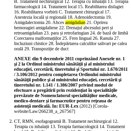
B. Tratament nechirurgical 12. Terapia cu inhalații 13. Terapia
farmacologică 14. Tratament local 15. Reabilitarea disfagiei
16. Reabilitarea vorbirii C. Tratament chirurgical 17.
Anestezia locală și regională 18. Adenoidectomia 19.
Amigdalectomia 20. Abces
amigdalian
21. Oprirea
hemoragiei amigdaliene 22. Drenajul abcesului peri și
retroamigdalian 23. para și retrofaringian 24. de bază de limbă
Corectarea malformațiilor 25. Fren lingual 26. Ranula 27.
Incluziuni chistice 28. Îndepărtarea calculilor salivari pe calea
orală 29. Transpoziție de duct
ANEXE din 9 decembrie 2011 cuprinzând Anexele nr. 1
şi 2 la Ordinul ministrului sănătăţii şi al ministrului
educaţiei, cercetării, tineretului şi Sportului nr. 1.670/2011
/ 3.106/2012 pentru completarea Ordinului ministrului
sănătăţii publice şi al ministrului educaţiei, cercetării şi
tineretului nr. 1.141 / 1.386/2007 privind modul de
efectuare a pregătirii prin rezidenţiat în specialităţile
prevăzute de Nomenclatorul specialităţilor medicale,
medico-dentare şi farmaceutice pentru reţeaua de
asistenţă medicală. In: EUR-Lex
(
2012
)
[Corola-
website/Law/266238_a_267567]
CT, RMN, esofagogramă B. Tratament nechirurgical 12.
Terapia cu inhalații 13. Terapia farmacologică 14. Tratament