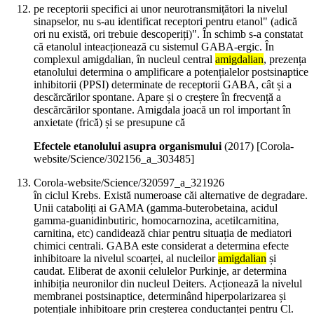
pe receptorii specifici ai unor neurotransmițători la nivelul
sinapselor, nu s-au identificat receptori pentru etanol" (adică
ori nu există, ori trebuie descoperiți)". În schimb s-a constatat
că etanolul inteacționează cu sistemul GABA-ergic. În
complexul amigdalian, în nucleul central
amigdalian
, prezența
etanolului determina o amplificare a potențialelor postsinaptice
inhibitorii (PPSI) determinate de receptorii GABA, cât și a
descărcărilor spontane. Apare și o creștere în frecvență a
descărcărilor spontane. Amigdala joacă un rol important în
anxietate (frică) și se presupune că
Efectele etanolului asupra organismului
(
2017
)
[Corola-
website/Science/302156_a_303485]
Corola-website/Science/320597_a_321926
în ciclul Krebs. Există numeroase căi alternative de degradare.
Unii cataboliți ai GAMA (gamma-buterobetaina, acidul
gamma-guanidinbutiric, homocarnozina, acetilcarnitina,
carnitina, etc) candidează chiar pentru situația de mediatori
chimici centrali. GABA este considerat a determina efecte
inhibitoare la nivelul scoarței, al nucleilor
amigdalian
și
caudat. Eliberat de axonii celulelor Purkinje, ar determina
inhibiția neuronilor din nucleul Deiters. Acționează la nivelul
membranei postsinaptice, determinând hiperpolarizarea și
potențiale inhibitoare prin creșterea conductanței pentru Cl.