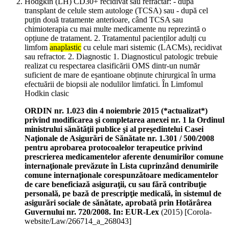
Hodgkin (LH) CD30+ recidivat sau refractar: - după
transplant de celule stem autologe (TCSA) sau - după cel
puțin două tratamente anterioare, când TCSA sau
chimioterapia cu mai multe medicamente nu reprezintă o
opțiune de tratament. 2. Tratamentul pacienților adulți cu
limfom
anaplastic
cu celule mari sistemic (LACMs), recidivat
sau refractor. 2. Diagnostic 1. Diagnosticul patologic trebuie
realizat cu respectarea clasificării OMS dintr-un număr
suficient de mare de eșantioane obținute chirurgical în urma
efectuării de biopsii ale nodulilor limfatici. În Limfomul
Hodkin clasic
ORDIN nr. 1.023 din 4 noiembrie 2015 (*actualizat*)
privind modificarea şi completarea anexei nr. 1 la Ordinul
ministrului sănătăţii publice şi al preşedintelui Casei
Naţionale de Asigurări de Sănătate nr. 1.301 / 500/2008
pentru aprobarea protocoalelor terapeutice privind
prescrierea medicamentelor aferente denumirilor comune
internaţionale prevăzute în Lista cuprinzând denumirile
comune internaţionale corespunzătoare medicamentelor
de care beneficiază asiguraţii, cu sau fără contribuţie
personală, pe bază de prescripţie medicală, în sistemul de
asigurări sociale de sănătate, aprobată prin Hotărârea
Guvernului nr. 720/2008. In: EUR-Lex
(
2015
)
[Corola-
website/Law/266714_a_268043]