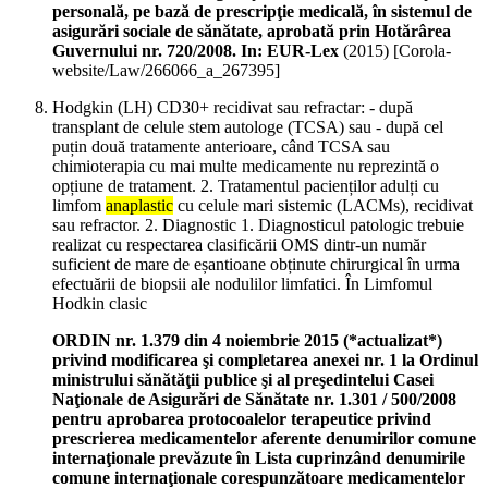
personală, pe bază de prescripţie medicală, în sistemul de
asigurări sociale de sănătate, aprobată prin Hotărârea
Guvernului nr. 720/2008. In: EUR-Lex
(
2015
)
[Corola-
website/Law/266066_a_267395]
Hodgkin (LH) CD30+ recidivat sau refractar: - după
transplant de celule stem autologe (TCSA) sau - după cel
puțin două tratamente anterioare, când TCSA sau
chimioterapia cu mai multe medicamente nu reprezintă o
opțiune de tratament. 2. Tratamentul pacienților adulți cu
limfom
anaplastic
cu celule mari sistemic (LACMs), recidivat
sau refractor. 2. Diagnostic 1. Diagnosticul patologic trebuie
realizat cu respectarea clasificării OMS dintr-un număr
suficient de mare de eșantioane obținute chirurgical în urma
efectuării de biopsii ale nodulilor limfatici. În Limfomul
Hodkin clasic
ORDIN nr. 1.379 din 4 noiembrie 2015 (*actualizat*)
privind modificarea şi completarea anexei nr. 1 la Ordinul
ministrului sănătăţii publice şi al preşedintelui Casei
Naţionale de Asigurări de Sănătate nr. 1.301 / 500/2008
pentru aprobarea protocoalelor terapeutice privind
prescrierea medicamentelor aferente denumirilor comune
internaţionale prevăzute în Lista cuprinzând denumirile
comune internaţionale corespunzătoare medicamentelor