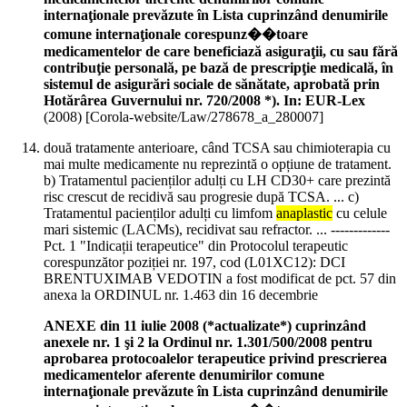
internaţionale prevăzute în Lista cuprinzând denumirile
comune internaţionale corespunz��toare
medicamentelor de care beneficiază asiguraţii, cu sau fără
contribuţie personală, pe bază de prescripţie medicală, în
sistemul de asigurări sociale de sănătate, aprobată prin
Hotărârea Guvernului nr. 720/2008 *). In: EUR-Lex
(
2008
)
[Corola-website/Law/278678_a_280007]
două tratamente anterioare, când TCSA sau chimioterapia cu
mai multe medicamente nu reprezintă o opțiune de tratament.
b) Tratamentul pacienților adulți cu LH CD30+ care prezintă
risc crescut de recidivă sau progresie după TCSA. ... c)
Tratamentul pacienților adulți cu limfom
anaplastic
cu celule
mari sistemic (LACMs), recidivat sau refractor. ... -------------
Pct. 1 "Indicații terapeutice" din Protocolul terapeutic
corespunzător poziției nr. 197, cod (L01XC12): DCI
BRENTUXIMAB VEDOTIN a fost modificat de pct. 57 din
anexa la ORDINUL nr. 1.463 din 16 decembrie
ANEXE din 11 iulie 2008 (*actualizate*) cuprinzând
anexele nr. 1 şi 2 la Ordinul nr. 1.301/500/2008 pentru
aprobarea protocoalelor terapeutice privind prescrierea
medicamentelor aferente denumirilor comune
internaţionale prevăzute în Lista cuprinzând denumirile