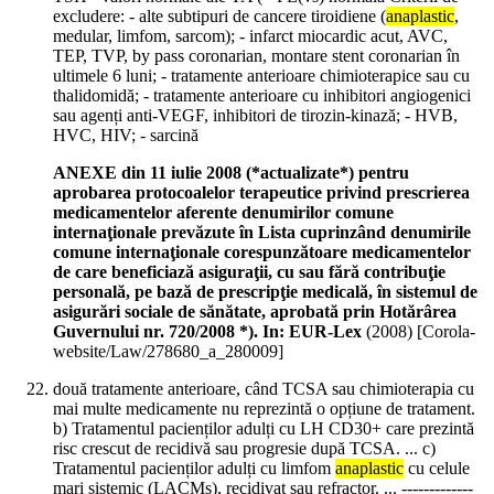
excludere: - alte subtipuri de cancere tiroidiene (
anaplastic
,
medular, limfom, sarcom); - infarct miocardic acut, AVC,
TEP, TVP, by pass coronarian, montare stent coronarian în
ultimele 6 luni; - tratamente anterioare chimioterapice sau cu
thalidomidă; - tratamente anterioare cu inhibitori angiogenici
sau agenți anti-VEGF, inhibitori de tirozin-kinază; - HVB,
HVC, HIV; - sarcină
ANEXE din 11 iulie 2008 (*actualizate*) pentru
aprobarea protocoalelor terapeutice privind prescrierea
medicamentelor aferente denumirilor comune
internaţionale prevăzute în Lista cuprinzând denumirile
comune internaţionale corespunzătoare medicamentelor
de care beneficiază asiguraţii, cu sau fără contribuţie
personală, pe bază de prescripţie medicală, în sistemul de
asigurări sociale de sănătate, aprobată prin Hotărârea
Guvernului nr. 720/2008 *). In: EUR-Lex
(
2008
)
[Corola-
website/Law/278680_a_280009]
două tratamente anterioare, când TCSA sau chimioterapia cu
mai multe medicamente nu reprezintă o opțiune de tratament.
b) Tratamentul pacienților adulți cu LH CD30+ care prezintă
risc crescut de recidivă sau progresie după TCSA. ... c)
Tratamentul pacienților adulți cu limfom
anaplastic
cu celule
mari sistemic (LACMs), recidivat sau refractor. ... -------------