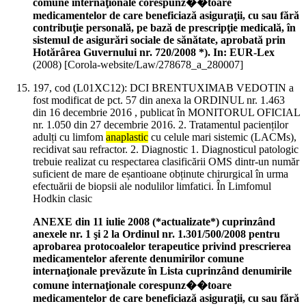
comune internaţionale corespunz��toare
medicamentelor de care beneficiază asiguraţii, cu sau fără
contribuţie personală, pe bază de prescripţie medicală, în
sistemul de asigurări sociale de sănătate, aprobată prin
Hotărârea Guvernului nr. 720/2008 *). In: EUR-Lex
(
2008
)
[Corola-website/Law/278678_a_280007]
197, cod (L01XC12): DCI BRENTUXIMAB VEDOTIN a
fost modificat de pct. 57 din anexa la ORDINUL nr. 1.463
din 16 decembrie 2016 , publicat în MONITORUL OFICIAL
nr. 1.050 din 27 decembrie 2016. 2. Tratamentul pacienților
adulți cu limfom
anaplastic
cu celule mari sistemic (LACMs),
recidivat sau refractor. 2. Diagnostic 1. Diagnosticul patologic
trebuie realizat cu respectarea clasificării OMS dintr-un număr
suficient de mare de eșantioane obținute chirurgical în urma
efectuării de biopsii ale nodulilor limfatici. În Limfomul
Hodkin clasic
ANEXE din 11 iulie 2008 (*actualizate*) cuprinzând
anexele nr. 1 şi 2 la Ordinul nr. 1.301/500/2008 pentru
aprobarea protocoalelor terapeutice privind prescrierea
medicamentelor aferente denumirilor comune
internaţionale prevăzute în Lista cuprinzând denumirile
comune internaţionale corespunz��toare
medicamentelor de care beneficiază asiguraţii, cu sau fără