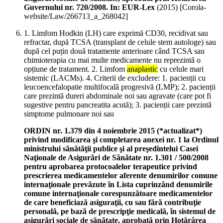
Guvernului nr. 720/2008. In: EUR-Lex
(
2015
)
[Corola-
website/Law/266713_a_268042]
1. Limfom Hodkin (LH) care exprimă CD30, recidivat sau
refractar, după TCSA (transplant de celule stem autologe) sau
după cel puțin două tratamente anterioare când TCSA sau
chimioterapia cu mai multe medicamente nu reprezintă o
opțiune de tratament. 2. Limfom
anaplastic
cu celule mari
sistemic (LACMs). 4. Criterii de excludere: 1. pacienții cu
leucoencefalopatie multifocală progresivă (LMP); 2. pacienții
care prezintă dureri abdominale noi sau agravate (care pot fi
sugestive pentru pancreatita acută); 3. pacienții care prezintă
simptome pulmonare noi sau
ORDIN nr. 1.379 din 4 noiembrie 2015 (*actualizat*)
privind modificarea şi completarea anexei nr. 1 la Ordinul
ministrului sănătăţii publice şi al preşedintelui Casei
Naţionale de Asigurări de Sănătate nr. 1.301 / 500/2008
pentru aprobarea protocoalelor terapeutice privind
prescrierea medicamentelor aferente denumirilor comune
internaţionale prevăzute în Lista cuprinzând denumirile
comune internaţionale corespunzătoare medicamentelor
de care beneficiază asiguraţii, cu sau fără contribuţie
personală, pe bază de prescripţie medicală, în sistemul de
asigurări sociale de sănătate, aprobată prin Hotărârea