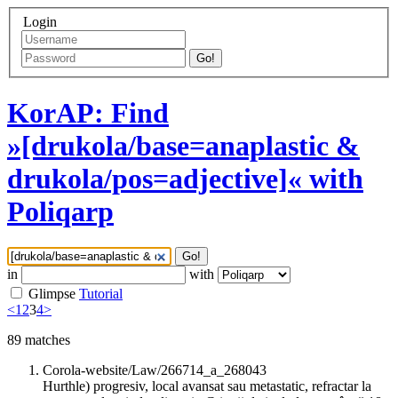
Login
Go!
KorAP: Find
»[drukola/base=anaplastic &
drukola/pos=adjective]« with
Poliqarp
Go!
in
with
Glimpse
Tutorial
<
1
2
3
4
>
89
matches
Corola-website/Law/266714_a_268043
Hurthle) progresiv, local avansat sau metastatic, refractar la