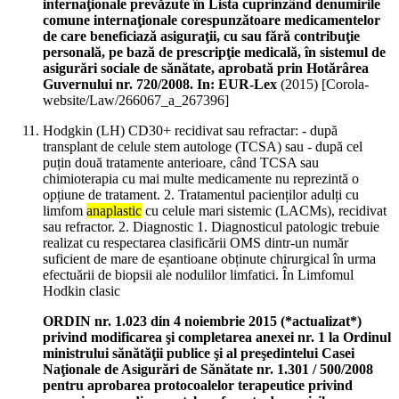
internaţionale prevăzute în Lista cuprinzând denumirile
comune internaţionale corespunzătoare medicamentelor
de care beneficiază asiguraţii, cu sau fără contribuţie
personală, pe bază de prescripţie medicală, în sistemul de
asigurări sociale de sănătate, aprobată prin Hotărârea
Guvernului nr. 720/2008. In: EUR-Lex
(
2015
)
[Corola-
website/Law/266067_a_267396]
Hodgkin (LH) CD30+ recidivat sau refractar: - după
transplant de celule stem autologe (TCSA) sau - după cel
puțin două tratamente anterioare, când TCSA sau
chimioterapia cu mai multe medicamente nu reprezintă o
opțiune de tratament. 2. Tratamentul pacienților adulți cu
limfom
anaplastic
cu celule mari sistemic (LACMs), recidivat
sau refractor. 2. Diagnostic 1. Diagnosticul patologic trebuie
realizat cu respectarea clasificării OMS dintr-un număr
suficient de mare de eșantioane obținute chirurgical în urma
efectuării de biopsii ale nodulilor limfatici. În Limfomul
Hodkin clasic
ORDIN nr. 1.023 din 4 noiembrie 2015 (*actualizat*)
privind modificarea şi completarea anexei nr. 1 la Ordinul
ministrului sănătăţii publice şi al preşedintelui Casei
Naţionale de Asigurări de Sănătate nr. 1.301 / 500/2008
pentru aprobarea protocoalelor terapeutice privind