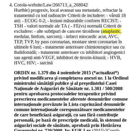
Corola-website/Law/266713_a_268042
Hurthle) progresiv, local avansat sau metastatic, refractar la
tratamentul cu iod radioactiv Criterii de includere: - vârstă 18
ani; - ECOG 0-2; - leziuni măsurabile conform RECIST; -
TSH - valori normale ale TA ( - FE(vs) normală Criterii de
excludere: - alte subtipuri de cancere tiroidiene (
anaplastic
,
medular, limfom, sarcom); - infarct miocardic acut, AVC,
TEP, TVP, by pass coronarian, montare stent coronarian în
ultimele 6 luni; - tratamente anterioare chimioterapice sau cu
thalidomidă; - tratamente anterioare cu inhibitori angiogenici
sau agenți anti-VEGF, inhibitori de tirozin-kinază; - HVB,
HVC, HIV; - sarcină
ORDIN nr. 1.379 din 4 noiembrie 2015 (*actualizat*)
privind modificarea şi completarea anexei nr. 1 la Ordinul
ministrului sănătăţii publice şi al preşedintelui Casei
Naţionale de Asigurări de Sănătate nr. 1.301 / 500/2008
pentru aprobarea protocoalelor terapeutice privind
prescrierea medicamentelor aferente denumirilor comune
internaţionale prevăzute în Lista cuprinzând denumirile
comune internaţionale corespunzătoare medicamentelor
de care beneficiază asiguraţii, cu sau fără contribuţie
personală, pe bază de prescripţie medicală, în sistemul de
asigurări sociale de sănătate, aprobată prin Hotărârea
Guvernului nr. 720/2008. In: EUR-Lex
(
2015
)
[Corola-