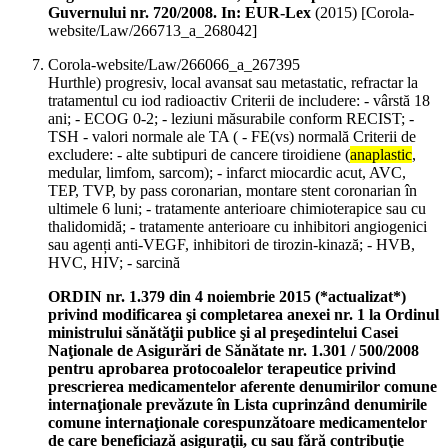
Guvernului nr. 720/2008. In: EUR-Lex
(
2015
)
[Corola-
website/Law/266713_a_268042]
Corola-website/Law/266066_a_267395
Hurthle) progresiv, local avansat sau metastatic, refractar la
tratamentul cu iod radioactiv Criterii de includere: - vârstă 18
ani; - ECOG 0-2; - leziuni măsurabile conform RECIST; -
TSH - valori normale ale TA ( - FE(vs) normală Criterii de
excludere: - alte subtipuri de cancere tiroidiene (
anaplastic
,
medular, limfom, sarcom); - infarct miocardic acut, AVC,
TEP, TVP, by pass coronarian, montare stent coronarian în
ultimele 6 luni; - tratamente anterioare chimioterapice sau cu
thalidomidă; - tratamente anterioare cu inhibitori angiogenici
sau agenți anti-VEGF, inhibitori de tirozin-kinază; - HVB,
HVC, HIV; - sarcină
ORDIN nr. 1.379 din 4 noiembrie 2015 (*actualizat*)
privind modificarea şi completarea anexei nr. 1 la Ordinul
ministrului sănătăţii publice şi al preşedintelui Casei
Naţionale de Asigurări de Sănătate nr. 1.301 / 500/2008
pentru aprobarea protocoalelor terapeutice privind
prescrierea medicamentelor aferente denumirilor comune
internaţionale prevăzute în Lista cuprinzând denumirile
comune internaţionale corespunzătoare medicamentelor
de care beneficiază asiguraţii, cu sau fără contribuţie