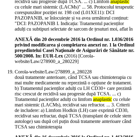
recidivă sau progresie după TCSA. ... c) Limfom
anaplastic
cu celule mari sistemic (LACMs)" ... 58. Protocolul terapeutic
corespunzător poziției nr. 198 cod (L01XE11): DCI
PAZOPANIB, se înlocuiește și va avea următorul conținut:
"DCI: PAZOPANIB I. Indicația: Tratamentul pacienților
adulți cu subtipuri selectate de sarcom de țesuturi moi, aflat în
ANEXĂ din 20 decembrie 2016 la Ordinul nr. 1.036/2016
privind modificarea şi completarea anexei nr. 1 la Ordinul
preşedintelui Casei Naţionale de Asigurări de Sănătate nr.
500/2008. In: EUR-Lex
(
2016
)
[Corola-
website/Law/278900_a_280229]
Corola-website/Law/278899_a_280228
două tratamente anterioare, când TCSA sau chimioterapia cu
mai multe medicamente nu reprezintă o opțiune de tratament.
b) Tratamentul pacienților adulți cu LH CD30+ care prezintă
risc crescut de recidivă sau progresie după TCSA. ... c)
Tratamentul pacienților adulți cu limfom
anaplastic
cu celule
mari sistemic (LACMs), recidivat sau refractor. ... 3. Criterii
de includere: a) Limfom Hodkin (LH) care exprimă CD30,
recidivat sau refractar, după TCSA (transplant de celule stem
autologe) sau după cel puțin două tratamente anterioare când
TCSA sau chimioterapia