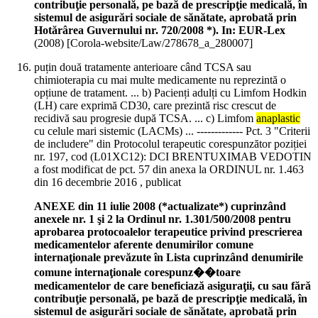
contribuţie personală, pe bază de prescripţie medicală, în
sistemul de asigurări sociale de sănătate, aprobată prin
Hotărârea Guvernului nr. 720/2008 *). In: EUR-Lex
(
2008
)
[Corola-website/Law/278678_a_280007]
puțin două tratamente anterioare când TCSA sau
chimioterapia cu mai multe medicamente nu reprezintă o
opțiune de tratament. ... b) Pacienți adulți cu Limfom Hodkin
(LH) care exprimă CD30, care prezintă risc crescut de
recidivă sau progresie după TCSA. ... c) Limfom
anaplastic
cu celule mari sistemic (LACMs) ... ------------- Pct. 3 "Criterii
de includere" din Protocolul terapeutic corespunzător poziției
nr. 197, cod (L01XC12): DCI BRENTUXIMAB VEDOTIN
a fost modificat de pct. 57 din anexa la ORDINUL nr. 1.463
din 16 decembrie 2016 , publicat
ANEXE din 11 iulie 2008 (*actualizate*) cuprinzând
anexele nr. 1 şi 2 la Ordinul nr. 1.301/500/2008 pentru
aprobarea protocoalelor terapeutice privind prescrierea
medicamentelor aferente denumirilor comune
internaţionale prevăzute în Lista cuprinzând denumirile
comune internaţionale corespunz��toare
medicamentelor de care beneficiază asiguraţii, cu sau fără
contribuţie personală, pe bază de prescripţie medicală, în
sistemul de asigurări sociale de sănătate, aprobată prin