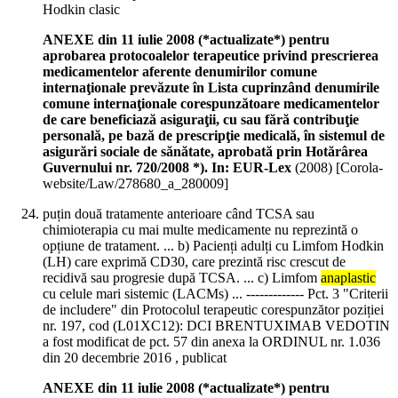
Hodkin clasic
ANEXE din 11 iulie 2008 (*actualizate*) pentru
aprobarea protocoalelor terapeutice privind prescrierea
medicamentelor aferente denumirilor comune
internaţionale prevăzute în Lista cuprinzând denumirile
comune internaţionale corespunzătoare medicamentelor
de care beneficiază asiguraţii, cu sau fără contribuţie
personală, pe bază de prescripţie medicală, în sistemul de
asigurări sociale de sănătate, aprobată prin Hotărârea
Guvernului nr. 720/2008 *). In: EUR-Lex
(
2008
)
[Corola-
website/Law/278680_a_280009]
puțin două tratamente anterioare când TCSA sau
chimioterapia cu mai multe medicamente nu reprezintă o
opțiune de tratament. ... b) Pacienți adulți cu Limfom Hodkin
(LH) care exprimă CD30, care prezintă risc crescut de
recidivă sau progresie după TCSA. ... c) Limfom
anaplastic
cu celule mari sistemic (LACMs) ... ------------- Pct. 3 "Criterii
de includere" din Protocolul terapeutic corespunzător poziției
nr. 197, cod (L01XC12): DCI BRENTUXIMAB VEDOTIN
a fost modificat de pct. 57 din anexa la ORDINUL nr. 1.036
din 20 decembrie 2016 , publicat
ANEXE din 11 iulie 2008 (*actualizate*) pentru