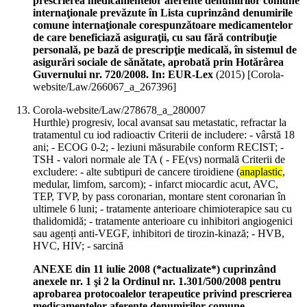
prescrierea medicamentelor aferente denumirilor comune
internaţionale prevăzute în Lista cuprinzând denumirile
comune internaţionale corespunzătoare medicamentelor
de care beneficiază asiguraţii, cu sau fără contribuţie
personală, pe bază de prescripţie medicală, în sistemul de
asigurări sociale de sănătate, aprobată prin Hotărârea
Guvernului nr. 720/2008. In: EUR-Lex
(
2015
)
[Corola-
website/Law/266067_a_267396]
Corola-website/Law/278678_a_280007
Hurthle) progresiv, local avansat sau metastatic, refractar la
tratamentul cu iod radioactiv Criterii de includere: - vârstă 18
ani; - ECOG 0-2; - leziuni măsurabile conform RECIST; -
TSH - valori normale ale TA ( - FE(vs) normală Criterii de
excludere: - alte subtipuri de cancere tiroidiene (
anaplastic
,
medular, limfom, sarcom); - infarct miocardic acut, AVC,
TEP, TVP, by pass coronarian, montare stent coronarian în
ultimele 6 luni; - tratamente anterioare chimioterapice sau cu
thalidomidă; - tratamente anterioare cu inhibitori angiogenici
sau agenți anti-VEGF, inhibitori de tirozin-kinază; - HVB,
HVC, HIV; - sarcină
ANEXE din 11 iulie 2008 (*actualizate*) cuprinzând
anexele nr. 1 şi 2 la Ordinul nr. 1.301/500/2008 pentru
aprobarea protocoalelor terapeutice privind prescrierea
medicamentelor aferente denumirilor comune