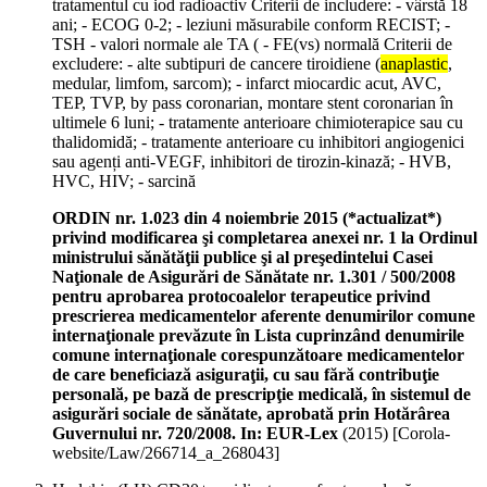
tratamentul cu iod radioactiv Criterii de includere: - vârstă 18
ani; - ECOG 0-2; - leziuni măsurabile conform RECIST; -
TSH - valori normale ale TA ( - FE(vs) normală Criterii de
excludere: - alte subtipuri de cancere tiroidiene (
anaplastic
,
medular, limfom, sarcom); - infarct miocardic acut, AVC,
TEP, TVP, by pass coronarian, montare stent coronarian în
ultimele 6 luni; - tratamente anterioare chimioterapice sau cu
thalidomidă; - tratamente anterioare cu inhibitori angiogenici
sau agenți anti-VEGF, inhibitori de tirozin-kinază; - HVB,
HVC, HIV; - sarcină
ORDIN nr. 1.023 din 4 noiembrie 2015 (*actualizat*)
privind modificarea şi completarea anexei nr. 1 la Ordinul
ministrului sănătăţii publice şi al preşedintelui Casei
Naţionale de Asigurări de Sănătate nr. 1.301 / 500/2008
pentru aprobarea protocoalelor terapeutice privind
prescrierea medicamentelor aferente denumirilor comune
internaţionale prevăzute în Lista cuprinzând denumirile
comune internaţionale corespunzătoare medicamentelor
de care beneficiază asiguraţii, cu sau fără contribuţie
personală, pe bază de prescripţie medicală, în sistemul de
asigurări sociale de sănătate, aprobată prin Hotărârea
Guvernului nr. 720/2008. In: EUR-Lex
(
2015
)
[Corola-
website/Law/266714_a_268043]