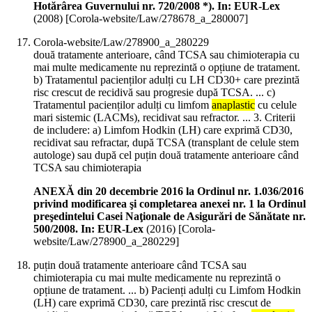
Hotărârea Guvernului nr. 720/2008 *). In: EUR-Lex
(
2008
)
[Corola-website/Law/278678_a_280007]
Corola-website/Law/278900_a_280229
două tratamente anterioare, când TCSA sau chimioterapia cu
mai multe medicamente nu reprezintă o opțiune de tratament.
b) Tratamentul pacienților adulți cu LH CD30+ care prezintă
risc crescut de recidivă sau progresie după TCSA. ... c)
Tratamentul pacienților adulți cu limfom
anaplastic
cu celule
mari sistemic (LACMs), recidivat sau refractor. ... 3. Criterii
de includere: a) Limfom Hodkin (LH) care exprimă CD30,
recidivat sau refractar, după TCSA (transplant de celule stem
autologe) sau după cel puțin două tratamente anterioare când
TCSA sau chimioterapia
ANEXĂ din 20 decembrie 2016 la Ordinul nr. 1.036/2016
privind modificarea şi completarea anexei nr. 1 la Ordinul
preşedintelui Casei Naţionale de Asigurări de Sănătate nr.
500/2008. In: EUR-Lex
(
2016
)
[Corola-
website/Law/278900_a_280229]
puțin două tratamente anterioare când TCSA sau
chimioterapia cu mai multe medicamente nu reprezintă o
opțiune de tratament. ... b) Pacienți adulți cu Limfom Hodkin
(LH) care exprimă CD30, care prezintă risc crescut de