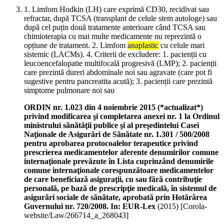
1. Limfom Hodkin (LH) care exprimă CD30, recidivat sau
refractar, după TCSA (transplant de celule stem autologe) sau
după cel puțin două tratamente anterioare când TCSA sau
chimioterapia cu mai multe medicamente nu reprezintă o
opțiune de tratament. 2. Limfom
anaplastic
cu celule mari
sistemic (LACMs). 4. Criterii de excludere: 1. pacienții cu
leucoencefalopatie multifocală progresivă (LMP); 2. pacienții
care prezintă dureri abdominale noi sau agravate (care pot fi
sugestive pentru pancreatita acută); 3. pacienții care prezintă
simptome pulmonare noi sau
ORDIN nr. 1.023 din 4 noiembrie 2015 (*actualizat*)
privind modificarea şi completarea anexei nr. 1 la Ordinul
ministrului sănătăţii publice şi al preşedintelui Casei
Naţionale de Asigurări de Sănătate nr. 1.301 / 500/2008
pentru aprobarea protocoalelor terapeutice privind
prescrierea medicamentelor aferente denumirilor comune
internaţionale prevăzute în Lista cuprinzând denumirile
comune internaţionale corespunzătoare medicamentelor
de care beneficiază asiguraţii, cu sau fără contribuţie
personală, pe bază de prescripţie medicală, în sistemul de
asigurări sociale de sănătate, aprobată prin Hotărârea
Guvernului nr. 720/2008. In: EUR-Lex
(
2015
)
[Corola-
website/Law/266714_a_268043]