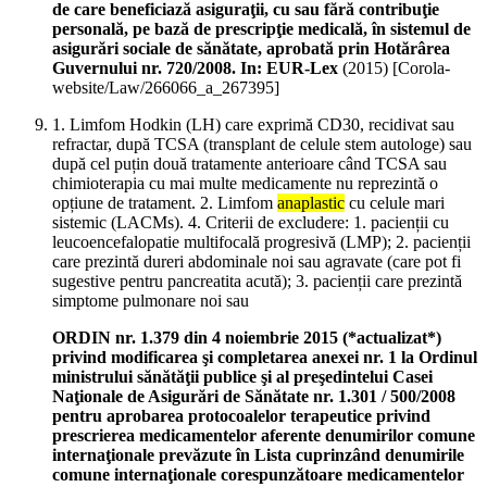
de care beneficiază asiguraţii, cu sau fără contribuţie
personală, pe bază de prescripţie medicală, în sistemul de
asigurări sociale de sănătate, aprobată prin Hotărârea
Guvernului nr. 720/2008. In: EUR-Lex
(
2015
)
[Corola-
website/Law/266066_a_267395]
1. Limfom Hodkin (LH) care exprimă CD30, recidivat sau
refractar, după TCSA (transplant de celule stem autologe) sau
după cel puțin două tratamente anterioare când TCSA sau
chimioterapia cu mai multe medicamente nu reprezintă o
opțiune de tratament. 2. Limfom
anaplastic
cu celule mari
sistemic (LACMs). 4. Criterii de excludere: 1. pacienții cu
leucoencefalopatie multifocală progresivă (LMP); 2. pacienții
care prezintă dureri abdominale noi sau agravate (care pot fi
sugestive pentru pancreatita acută); 3. pacienții care prezintă
simptome pulmonare noi sau
ORDIN nr. 1.379 din 4 noiembrie 2015 (*actualizat*)
privind modificarea şi completarea anexei nr. 1 la Ordinul
ministrului sănătăţii publice şi al preşedintelui Casei
Naţionale de Asigurări de Sănătate nr. 1.301 / 500/2008
pentru aprobarea protocoalelor terapeutice privind
prescrierea medicamentelor aferente denumirilor comune
internaţionale prevăzute în Lista cuprinzând denumirile
comune internaţionale corespunzătoare medicamentelor