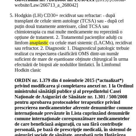
website/Law/266713_a_268042]
Hodgkin (LH) CD30+ recidivat sau refractar: - după
transplant de celule stem autologe (TCSA) sau - după cel
puțin două tratamente anterioare, când TCSA sau
chimioterapia cu mai multe medicamente nu reprezintă o
opțiune de tratament. 2. Tratamentul pacienților adulți cu
limfom
anaplastic
cu celule mari sistemic (LACMs), recidivat
sau refractor. 2. Diagnostic 1. Diagnosticul patologic trebuie
realizat cu respectarea clasificării OMS dintr-un număr
suficient de mare de eșantioane obținute chirurgical în urma
efectuării de biopsii ale nodulilor limfatici. În Limfomul
Hodkin clasic
ORDIN nr. 1.379 din 4 noiembrie 2015 (*actualizat*)
privind modificarea şi completarea anexei nr. 1 la Ordinul
ministrului sănătăţii publice şi al preşedintelui Casei
Naţionale de Asigurări de Sănătate nr. 1.301 / 500/2008
pentru aprobarea protocoalelor terapeutice privind
prescrierea medicamentelor aferente denumirilor comune
internaţionale prevăzute în Lista cuprinzând denumirile
comune internaţionale corespunzătoare medicamentelor
de care beneficiază asiguraţii, cu sau fără contribuţie
personală, pe bază de prescripţie medicală, în sistemul de
asigurări sociale de sănătate, aprobată prin Hotărârea