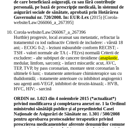
de care beneficiază asiguraţii, cu sau fără contribuţie
personală, pe bază de prescripţie medicală, în sistemul de
asigurări sociale de sănătate, aprobată prin Hotărârea
Guvernului nr. 720/2008. In: EUR-Lex
(
2015
)
[Corola-
website/Law/266066_a_267395]
Corola-website/Law/266067_a_267396
Hurthle) progresiv, local avansat sau metastatic, refractar la
tratamentul cu iod radioactiv Criterii de includere: - vârstă 18
ani; - ECOG 0-2; - leziuni măsurabile conform RECIST; -
TSH - valori normale ale TA ( - FE(vs) normală Criterii de
excludere: - alte subtipuri de cancere tiroidiene (
anaplastic
,
medular, limfom, sarcom); - infarct miocardic acut, AVC,
TEP, TVP, by pass coronarian, montare stent coronarian în
ultimele 6 luni; - tratamente anterioare chimioterapice sau cu
thalidomidă; - tratamente anterioare cu inhibitori angiogenici
sau agenți anti-VEGF, inhibitori de tirozin-kinază; - HVB,
HVC, HIV; - sarcină
ORDIN nr. 1.023 din 4 noiembrie 2015 (*actualizat*)
privind modificarea şi completarea anexei nr. 1 la Ordinul
ministrului sănătăţii publice şi al preşedintelui Casei
Naţionale de Asigurări de Sănătate nr. 1.301 / 500/2008
pentru aprobarea protocoalelor terapeutice privind
prescrierea medicamentelor aferente denumirilor comune