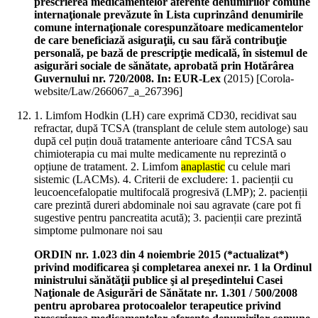
prescrierea medicamentelor aferente denumirilor comune
internaţionale prevăzute în Lista cuprinzând denumirile
comune internaţionale corespunzătoare medicamentelor
de care beneficiază asiguraţii, cu sau fără contribuţie
personală, pe bază de prescripţie medicală, în sistemul de
asigurări sociale de sănătate, aprobată prin Hotărârea
Guvernului nr. 720/2008. In: EUR-Lex
(
2015
)
[Corola-
website/Law/266067_a_267396]
1. Limfom Hodkin (LH) care exprimă CD30, recidivat sau
refractar, după TCSA (transplant de celule stem autologe) sau
după cel puțin două tratamente anterioare când TCSA sau
chimioterapia cu mai multe medicamente nu reprezintă o
opțiune de tratament. 2. Limfom
anaplastic
cu celule mari
sistemic (LACMs). 4. Criterii de excludere: 1. pacienții cu
leucoencefalopatie multifocală progresivă (LMP); 2. pacienții
care prezintă dureri abdominale noi sau agravate (care pot fi
sugestive pentru pancreatita acută); 3. pacienții care prezintă
simptome pulmonare noi sau
ORDIN nr. 1.023 din 4 noiembrie 2015 (*actualizat*)
privind modificarea şi completarea anexei nr. 1 la Ordinul
ministrului sănătăţii publice şi al preşedintelui Casei
Naţionale de Asigurări de Sănătate nr. 1.301 / 500/2008
pentru aprobarea protocoalelor terapeutice privind