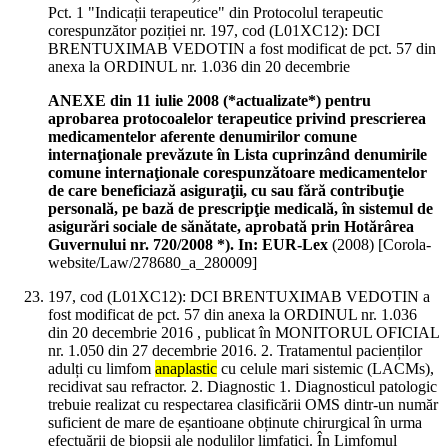
Pct. 1 "Indicații terapeutice" din Protocolul terapeutic
corespunzător poziției nr. 197, cod (L01XC12): DCI
BRENTUXIMAB VEDOTIN a fost modificat de pct. 57 din
anexa la ORDINUL nr. 1.036 din 20 decembrie
ANEXE din 11 iulie 2008 (*actualizate*) pentru
aprobarea protocoalelor terapeutice privind prescrierea
medicamentelor aferente denumirilor comune
internaţionale prevăzute în Lista cuprinzând denumirile
comune internaţionale corespunzătoare medicamentelor
de care beneficiază asiguraţii, cu sau fără contribuţie
personală, pe bază de prescripţie medicală, în sistemul de
asigurări sociale de sănătate, aprobată prin Hotărârea
Guvernului nr. 720/2008 *). In: EUR-Lex
(
2008
)
[Corola-
website/Law/278680_a_280009]
197, cod (L01XC12): DCI BRENTUXIMAB VEDOTIN a
fost modificat de pct. 57 din anexa la ORDINUL nr. 1.036
din 20 decembrie 2016 , publicat în MONITORUL OFICIAL
nr. 1.050 din 27 decembrie 2016. 2. Tratamentul pacienților
adulți cu limfom
anaplastic
cu celule mari sistemic (LACMs),
recidivat sau refractor. 2. Diagnostic 1. Diagnosticul patologic
trebuie realizat cu respectarea clasificării OMS dintr-un număr
suficient de mare de eșantioane obținute chirurgical în urma
efectuării de biopsii ale nodulilor limfatici. În Limfomul