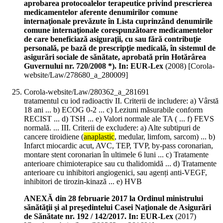
aprobarea protocoalelor terapeutice privind prescrierea
medicamentelor aferente denumirilor comune
internaţionale prevăzute în Lista cuprinzând denumirile
comune internaţionale corespunzătoare medicamentelor
de care beneficiază asiguraţii, cu sau fără contribuţie
personală, pe bază de prescripţie medicală, în sistemul de
asigurări sociale de sănătate, aprobată prin Hotărârea
Guvernului nr. 720/2008 *). In: EUR-Lex
(
2008
)
[Corola-
website/Law/278680_a_280009]
Corola-website/Law/280362_a_281691
tratamentul cu iod radioactiv II. Criterii de includere: a) Vârstă
18 ani ... b) ECOG 0-2 ... c) Leziuni măsurabile conform
RECIST ... d) TSH ... e) Valori normale ale TA ( ... f) FEVS
normală. ... III. Criterii de excludere: a) Alte subtipuri de
cancere tiroidiene (
anaplastic
, medular, limfom, sarcom) ... b)
Infarct miocardic acut, AVC, TEP, TVP, by-pass coronarian,
montare stent coronarian în ultimele 6 luni ... c) Tratamente
anterioare chimioterapice sau cu thalidomidă ... d) Tratamente
anterioare cu inhibitori angiogenici, sau agenți anti-VEGF,
inhibitori de tirozin-kinază ... e) HVB
ANEXĂ din 28 februarie 2017 la Ordinul ministrului
sănătăţii şi al preşedintelui Casei Naţionale de Asigurări
de Sănătate nr. 192 / 142/2017. In: EUR-Lex
(
2017
)