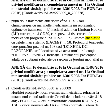
ANEXĂ din 16 decembrie 2016 la Ordinul nr. 1.463/2016
privind modificarea şi completarea anexei nr. 1 la Ordinul
ministrului sănătăţii publice nr. 1.301/2008. In: EUR-Lex
(
2016
)
[Corola-website/Law/278899_a_280228]
puțin două tratamente anterioare când TCSA sau
chimioterapia cu mai multe medicamente nu reprezintă o
opțiune de tratament. ... b) Pacienți adulți cu Limfom Hodkin
(LH) care exprimă CD30, care prezintă risc crescut de
recidivă sau progresie după TCSA. ... c) Limfom
anaplastic
cu celule mari sistemic (LACMs)" ... 58. Protocolul terapeutic
corespunzător poziției nr. 198 cod (L01XE11): DCI
PAZOPANIB, se înlocuiește și va avea următorul conținut:
"DCI: PAZOPANIB I. Indicația: Tratamentul pacienților
adulți cu subtipuri selectate de sarcom de țesuturi moi, aflat în
ANEXĂ din 16 decembrie 2016 la Ordinul nr. 1.463/2016
privind modificarea şi completarea anexei nr. 1 la Ordinul
ministrului sănătăţii publice nr. 1.301/2008. In: EUR-Lex
(
2016
)
[Corola-website/Law/278899_a_280228]
Corola-website/Law/278680_a_280009
Hurthle) progresiv, local avansat sau metastatic, refractar la
tratamentul cu iod radioactiv Criterii de includere: - vârstă 18
ani; - ECOG 0-2; - leziuni măsurabile conform RECIST; -
TSH - valori normale ale TA ( - FE(vs) normală Criterii de