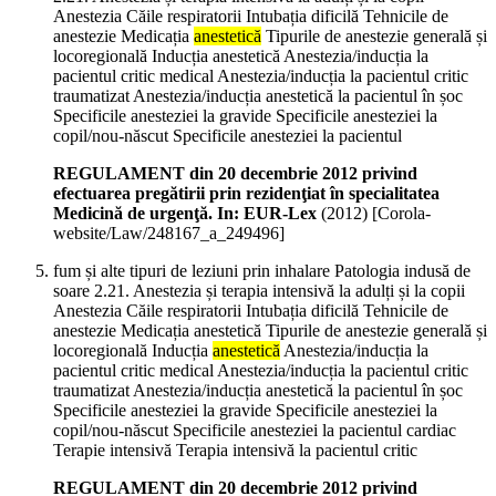
Anestezia Căile respiratorii Intubația dificilă Tehnicile de
anestezie Medicația
anestetică
Tipurile de anestezie generală și
locoregională Inducția anestetică Anestezia/inducția la
pacientul critic medical Anestezia/inducția la pacientul critic
traumatizat Anestezia/inducția anestetică la pacientul în șoc
Specificile anesteziei la gravide Specificile anesteziei la
copil/nou-născut Specificile anesteziei la pacientul
REGULAMENT din 20 decembrie 2012 privind
efectuarea pregătirii prin rezidenţiat în specialitatea
Medicină de urgenţă. In: EUR-Lex
(
2012
)
[Corola-
website/Law/248167_a_249496]
fum și alte tipuri de leziuni prin inhalare Patologia indusă de
soare 2.21. Anestezia și terapia intensivă la adulți și la copii
Anestezia Căile respiratorii Intubația dificilă Tehnicile de
anestezie Medicația anestetică Tipurile de anestezie generală și
locoregională Inducția
anestetică
Anestezia/inducția la
pacientul critic medical Anestezia/inducția la pacientul critic
traumatizat Anestezia/inducția anestetică la pacientul în șoc
Specificile anesteziei la gravide Specificile anesteziei la
copil/nou-născut Specificile anesteziei la pacientul cardiac
Terapie intensivă Terapia intensivă la pacientul critic
REGULAMENT din 20 decembrie 2012 privind