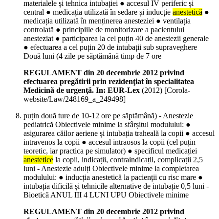
materialele și tehnica intubației ● accesul IV periferic și
central ● medicația utilizată în sedare și inducție
anestetică
●
medicația utilizată în menținerea anesteziei ● ventilația
controlată ● principiile de monitorizare a pacientului
anesteziat ● participarea la cel puțin 40 de anestezii generale
● efectuarea a cel puțin 20 de intubații sub supraveghere
Două luni (4 zile pe săptămână timp de 7 ore
REGULAMENT din 20 decembrie 2012 privind
efectuarea pregătirii prin rezidenţiat în specialitatea
Medicină de urgenţă. In: EUR-Lex
(
2012
)
[Corola-
website/Law/248169_a_249498]
puțin două ture de 10-12 ore pe săptămână) - Anestezie
pediatrică Obiectivele minime la sfârșitul modulului: ●
asigurarea căilor aeriene și intubația traheală la copii ● accesul
intravenos la copii ● accesul intraosos la copii (cel puțin
teoretic, iar practica pe simulator) ● specificul medicației
anestetice
la copii, indicații, contraindicații, complicații 2,5
luni - Anestezie adulți Obiectivele minime la completarea
modulului: ● inducția anestetică la pacienții cu risc mare ●
intubația dificilă și tehnicile alternative de intubație 0,5 luni -
Bioetică ANUL III 4 LUNI UPU Obiectivele minime
REGULAMENT din 20 decembrie 2012 privind