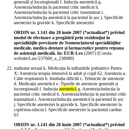
generală și locoregională f. Inducția anestetică g.
Anestezia/inducția la pacientul critic medical h.
Anestezia/inducția la pacientul critic traumatizat i.
Anestezia/inducția anestetică la pacientul în șoc j. Specificile
anesteziei la gravide k. Specificile anesteziei
ORDIN nr. 1.141 din 28 iunie 2007 (*actualizat*) privind
modul de efectuare a pregătirii prin rezidenţiat în
specialităţile prevăzute de Nomenclatorul specialităţilor
medicale, medico-dentare şi farmaceutice pentru reţeaua
de asistenţă medicală. In: EUR-Lex
(
2007
)
[Corola-
website/Law/237660_a_238989]
maltratat sexual k. Medicația în tulburările psihiatrice Partea
X: Anestezia terapia intensivă la adult și copil 62. Anestezia a.
Căile respiratorii b. Intubația dificilă c. Tehnicile de anestezie
d. Medicația anestetică e. Tipurile de anestezie generală și
locoregională f. Inducția
anestetică
g. Anestezia/inducția la
pacientul critic medical h. Anestezia/inducția la pacientul critic
traumatizat i. Anestezia/inducția anestetică la pacientul în șoc
j. Specificile anesteziei la gravide k. Specificile anesteziei la
copil/nou-născut l. Specificile anesteziei la pacientul cardiac
63
ORDIN nr. 1.141 din 28 iunie 2007 (*actualizat*) privind