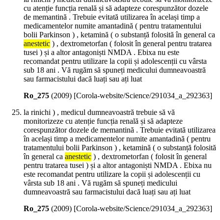
cu atenție funcția renală și să adapteze corespunzător dozele
de memantină . Trebuie evitată utilizarea în același timp a
medicamentelor numite amantadină ( pentru tratamentului
bolii Parkinson ) , ketamină ( o substanță folosită în general ca
anestetic
) , dextrometorfan ( folosit în general pentru tratarea
tusei ) și a altor antagoniști NMDA . Ebixa nu este
recomandat pentru utilizare la copii și adolescenții cu vârsta
sub 18 ani . Vă rugăm să spuneți medicului dumneavoastră
sau farmacistului dacă luați sau ați luat
Ro_275
(
2009
)
[Corola-website/Science/291034_a_292363]
la rinichi ) , medicul dumneavoastră trebuie să vă
monitorizeze cu atenție funcția renală și să adapteze
corespunzător dozele de memantină . Trebuie evitată utilizarea
în același timp a medicamentelor numite amantadină ( pentru
tratamentului bolii Parkinson ) , ketamină ( o substanță folosită
în general ca
anestetic
) , dextrometorfan ( folosit în general
pentru tratarea tusei ) și a altor antagoniști NMDA . Ebixa nu
este recomandat pentru utilizare la copii și adolescenții cu
vârsta sub 18 ani . Vă rugăm să spuneți medicului
dumneavoastră sau farmacistului dacă luați sau ați luat
Ro_275
(
2009
)
[Corola-website/Science/291034_a_292363]