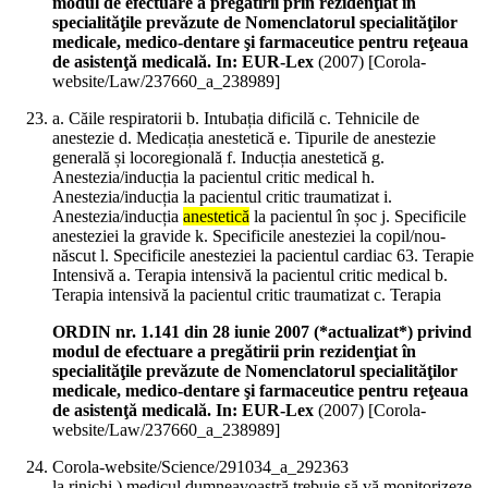
modul de efectuare a pregătirii prin rezidenţiat în
specialităţile prevăzute de Nomenclatorul specialităţilor
medicale, medico-dentare şi farmaceutice pentru reţeaua
de asistenţă medicală. In: EUR-Lex
(
2007
)
[Corola-
website/Law/237660_a_238989]
a. Căile respiratorii b. Intubația dificilă c. Tehnicile de
anestezie d. Medicația anestetică e. Tipurile de anestezie
generală și locoregională f. Inducția anestetică g.
Anestezia/inducția la pacientul critic medical h.
Anestezia/inducția la pacientul critic traumatizat i.
Anestezia/inducția
anestetică
la pacientul în șoc j. Specificile
anesteziei la gravide k. Specificile anesteziei la copil/nou-
născut l. Specificile anesteziei la pacientul cardiac 63. Terapie
Intensivă a. Terapia intensivă la pacientul critic medical b.
Terapia intensivă la pacientul critic traumatizat c. Terapia
ORDIN nr. 1.141 din 28 iunie 2007 (*actualizat*) privind
modul de efectuare a pregătirii prin rezidenţiat în
specialităţile prevăzute de Nomenclatorul specialităţilor
medicale, medico-dentare şi farmaceutice pentru reţeaua
de asistenţă medicală. In: EUR-Lex
(
2007
)
[Corola-
website/Law/237660_a_238989]
Corola-website/Science/291034_a_292363
la rinichi ) medicul dumneavoastră trebuie să vă monitorizeze