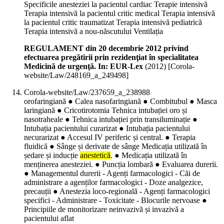
Specificile anesteziei la pacientul cardiac Terapie intensivă
Terapia intensivă la pacientul critic medical Terapia intensivă
la pacientul critic traumatizat Terapia intensivă pediatrică
Terapia intensivă a nou-născutului Ventilația
REGULAMENT din 20 decembrie 2012 privind
efectuarea pregătirii prin rezidenţiat în specialitatea
Medicină de urgenţă. In: EUR-Lex
(
2012
)
[Corola-
website/Law/248169_a_249498]
Corola-website/Law/237659_a_238988
orofaringiană ● Calea nasofaringiană ● Combitubul ● Masca
laringiană ● Cricotirotomia Tehnica intubației oro și
nasotraheale ● Tehnica intubației prin transiluminație ●
Intubația pacientului curarizat ● Intubația pacientului
necurarizat ● Accesul IV periferic și central. ● Terapia
fluidică ● Sânge și derivate de sânge Medicația utilizată în
ședare și inducție
anestetică
. ● Medicația utilizată în
menținerea anesteziei. ● Puncția lombară ● Evaluarea durerii.
● Managementul durerii - Agenți farmacologici - Căi de
administrare a agenților farmacologici - Doze analgezice,
precauții ● Anestezia loco-regională - Agenți farmacologici
specifici - Administrare - Toxicitate - Blocurile nervoase ●
Principiile de monitorizare neinvazivă și invazivă a
pacientului aflat