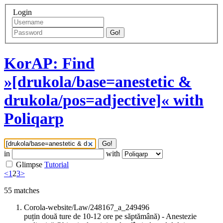
Login
Go!
KorAP: Find
»[drukola/base=anestetic &
drukola/pos=adjective]« with
Poliqarp
Go!
in
with
Glimpse
Tutorial
<
1
2
3
>
55
matches
Corola-website/Law/248167_a_249496
puțin două ture de 10-12 ore pe săptămână) - Anestezie