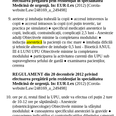
efectuarea pregătirii prin rezidenţiat în specialitatea
Medicină de urgenţă. In: EUR-Lex
(
2012
)
[Corola-
website/Law/248169_a_249498]
aeriene și intubația traheală la copii ● accesul intravenos la
copii ● accesul intraosos la copii (cel puțin teoretic, iar
practica pe simulator) ● specificul medicației anestetice la
copii, indicații, contraindicații, complicații 2,5 luni - Anestezie
adulți Obiectivele minime la completarea modulului: ●
inducția
anestetică
la pacienții cu risc mare ● intubația dificilă
și tehnicile alternative de intubație 0,5 luni - Bioetică ANUL
III 4 LUNI UPU Obiectivele minime la completarea
modulului ● participarea la activitatea curentă din UPU sub
supravegherea șefului de gardă ● examinarea pacienților,
cererea
REGULAMENT din 20 decembrie 2012 privind
efectuarea pregătirii prin rezidenţiat în specialitatea
Medicină de urgenţă. In: EUR-Lex
(
2012
)
[Corola-
website/Law/248169_a_249498]
ore pe zi, restul fiind la UPU, unde va efectua cel puțin 2 ture
de 10-12 ore pe săptămână) - Anestezie
(obstetrică/ginecologie) Obiectivele minime la sfârșitul
modulului: ● cunoașterea specificului anesteziei la gravide ●
cunoașterea indicațiilor și contraindicațiilor diferitelor categorii