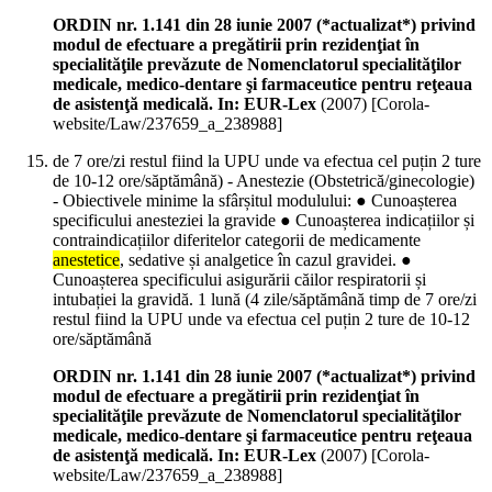
ORDIN nr. 1.141 din 28 iunie 2007 (*actualizat*) privind
modul de efectuare a pregătirii prin rezidenţiat în
specialităţile prevăzute de Nomenclatorul specialităţilor
medicale, medico-dentare şi farmaceutice pentru reţeaua
de asistenţă medicală. In: EUR-Lex
(
2007
)
[Corola-
website/Law/237659_a_238988]
de 7 ore/zi restul fiind la UPU unde va efectua cel puțin 2 ture
de 10-12 ore/săptămână) - Anestezie (Obstetrică/ginecologie)
- Obiectivele minime la sfârșitul modulului: ● Cunoașterea
specificului anesteziei la gravide ● Cunoașterea indicațiilor și
contraindicațiilor diferitelor categorii de medicamente
anestetice
, sedative și analgetice în cazul gravidei. ●
Cunoașterea specificului asigurării căilor respiratorii și
intubației la gravidă. 1 lună (4 zile/săptămână timp de 7 ore/zi
restul fiind la UPU unde va efectua cel puțin 2 ture de 10-12
ore/săptămână
ORDIN nr. 1.141 din 28 iunie 2007 (*actualizat*) privind
modul de efectuare a pregătirii prin rezidenţiat în
specialităţile prevăzute de Nomenclatorul specialităţilor
medicale, medico-dentare şi farmaceutice pentru reţeaua
de asistenţă medicală. In: EUR-Lex
(
2007
)
[Corola-
website/Law/237659_a_238988]