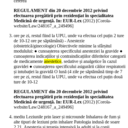
cererea
REGULAMENT din 20 decembrie 2012 privind
efectuarea pregătirii prin rezidenţiat în specialitatea
Medicină de urgenţă. In: EUR-Lex
(
2012
)
[Corola-
website/Law/248167_a_249496]
ore pe zi, restul fiind la UPU, unde va efectua cel puțin 2 ture
de 10-12 ore pe săptămână) - Anestezie
(obstetrică/ginecologie) Obiectivele minime la sfârșitul
modulului: ● cunoașterea specificului anesteziei la gravide ●
cunoașterea indicațiilor și contraindicațiilor diferitelor categorii
de medicamente
anestetice
, sedative și analgetice în cazul
gravidei ● cunoașterea specificului asigurării căilor respiratorii
și intubației la gravidă O lună (4 zile pe săptămână timp de 7
ore pe zi, restul fiind la UPU, unde va efectua cel puțin două
ture de 10-12
REGULAMENT din 20 decembrie 2012 privind
efectuarea pregătirii prin rezidenţiat în specialitatea
Medicină de urgenţă. In: EUR-Lex
(
2012
)
[Corola-
website/Law/248167_a_249496]
mediu Leziunile prin laser și microunde Inhalarea de fum și
alte tipuri de leziuni prin inhalare Patologia indusă de soare
2.21. Anestezia și terapia intensivă la adulți și la copii