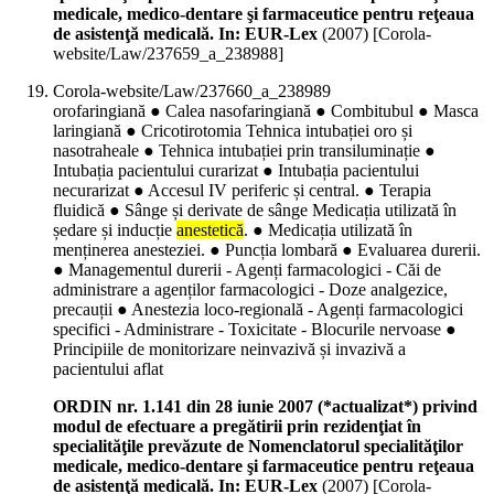
medicale, medico-dentare şi farmaceutice pentru reţeaua
de asistenţă medicală. In: EUR-Lex
(
2007
)
[Corola-
website/Law/237659_a_238988]
Corola-website/Law/237660_a_238989
orofaringiană ● Calea nasofaringiană ● Combitubul ● Masca
laringiană ● Cricotirotomia Tehnica intubației oro și
nasotraheale ● Tehnica intubației prin transiluminație ●
Intubația pacientului curarizat ● Intubația pacientului
necurarizat ● Accesul IV periferic și central. ● Terapia
fluidică ● Sânge și derivate de sânge Medicația utilizată în
ședare și inducție
anestetică
. ● Medicația utilizată în
menținerea anesteziei. ● Puncția lombară ● Evaluarea durerii.
● Managementul durerii - Agenți farmacologici - Căi de
administrare a agenților farmacologici - Doze analgezice,
precauții ● Anestezia loco-regională - Agenți farmacologici
specifici - Administrare - Toxicitate - Blocurile nervoase ●
Principiile de monitorizare neinvazivă și invazivă a
pacientului aflat
ORDIN nr. 1.141 din 28 iunie 2007 (*actualizat*) privind
modul de efectuare a pregătirii prin rezidenţiat în
specialităţile prevăzute de Nomenclatorul specialităţilor
medicale, medico-dentare şi farmaceutice pentru reţeaua
de asistenţă medicală. In: EUR-Lex
(
2007
)
[Corola-