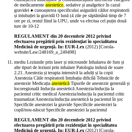
de medicamente
anestetice
, sedative și analgetice în cazul
gravidei ● cunoașterea specificului asigurării căilor respiratorii
și intubației la gravidă O lună (4 zile pe săptămână timp de 7
ore pe zi, restul fiind la UPU, unde va efectua cel puțin două
ture de 10-12
REGULAMENT din 20 decembrie 2012 privind
efectuarea pregătirii prin rezidenţiat în specialitatea
Medicină de urgenţă. In: EUR-Lex
(
2012
)
[Corola-
website/Law/248169_a_249498]
mediu Leziunile prin laser și microunde Inhalarea de fum și
alte tipuri de leziuni prin inhalare Patologia indusă de soare
2.21. Anestezia și terapia intensivă la adulți și la copii
Anestezia Căile respiratorii Intubația dificilă Tehnicile de
anestezie Medicația
anestetică
Tipurile de anestezie generală și
locoregională Inducția anestetică Anestezia/inducția la
pacientul critic medical Anestezia/inducția la pacientul critic
traumatizat Anestezia/inducția anestetică la pacientul în șoc
Specificile anesteziei la gravide Specificile anesteziei la
copil/nou-născut Specificile anesteziei la pacientul
REGULAMENT din 20 decembrie 2012 privind
efectuarea pregătirii prin rezidenţiat în specialitatea
Medicină de urgenţă. In: EUR-Lex
(
2012
)
[Corola-