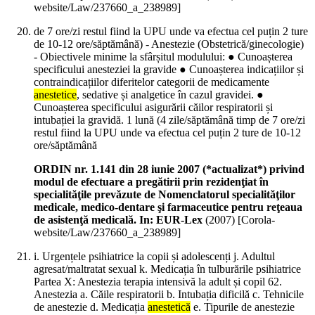
website/Law/237660_a_238989]
de 7 ore/zi restul fiind la UPU unde va efectua cel puțin 2 ture
de 10-12 ore/săptămână) - Anestezie (Obstetrică/ginecologie)
- Obiectivele minime la sfârșitul modulului: ● Cunoașterea
specificului anesteziei la gravide ● Cunoașterea indicațiilor și
contraindicațiilor diferitelor categorii de medicamente
anestetice
, sedative și analgetice în cazul gravidei. ●
Cunoașterea specificului asigurării căilor respiratorii și
intubației la gravidă. 1 lună (4 zile/săptămână timp de 7 ore/zi
restul fiind la UPU unde va efectua cel puțin 2 ture de 10-12
ore/săptămână
ORDIN nr. 1.141 din 28 iunie 2007 (*actualizat*) privind
modul de efectuare a pregătirii prin rezidenţiat în
specialităţile prevăzute de Nomenclatorul specialităţilor
medicale, medico-dentare şi farmaceutice pentru reţeaua
de asistenţă medicală. In: EUR-Lex
(
2007
)
[Corola-
website/Law/237660_a_238989]
i. Urgențele psihiatrice la copii și adolescenți j. Adultul
agresat/maltratat sexual k. Medicația în tulburările psihiatrice
Partea X: Anestezia terapia intensivă la adult și copil 62.
Anestezia a. Căile respiratorii b. Intubația dificilă c. Tehnicile
de anestezie d. Medicația
anestetică
e. Tipurile de anestezie