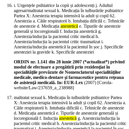
i. Urgențele psihiatrice la copii și adolescenți j. Adultul
agresat/maltratat sexual k. Medicația în tulburările psihiatrice
Partea X: Anestezia terapia intensivă la adult și copil 62.
Anestezia a. Căile respiratorii b. Intubația dificilă c. Tehnicile
de anestezie d. Medicația
anestetică
e. Tipurile de anestezie
generală și locoregională f. Inducția anestetică g.
Anestezia/inducția la pacientul critic medical h.
Anestezia/inducția la pacientul critic traumatizat i.
Anestezia/inducția anestetică la pacientul în șoc j. Specificile
anesteziei la gravide k. Specificile anesteziei
ORDIN nr. 1.141 din 28 iunie 2007 (*actualizat*) privind
modul de efectuare a pregătirii prin rezidenţiat în
specialităţile prevăzute de Nomenclatorul specialităţilor
medicale, medico-dentare şi farmaceutice pentru reţeaua
de asistenţă medicală. In: EUR-Lex
(
2007
)
[Corola-
website/Law/237659_a_238988]
maltratat sexual k. Medicația în tulburările psihiatrice Partea
X: Anestezia terapia intensivă la adult și copil 62. Anestezia a.
Căile respiratorii b. Intubația dificilă c. Tehnicile de anestezie
d. Medicația anestetică e. Tipurile de anestezie generală și
locoregională f. Inducția
anestetică
g. Anestezia/inducția la
pacientul critic medical h. Anestezia/inducția la pacientul critic
traumatizat i. Anestezia/inducția anestetică la pacientul în șoc