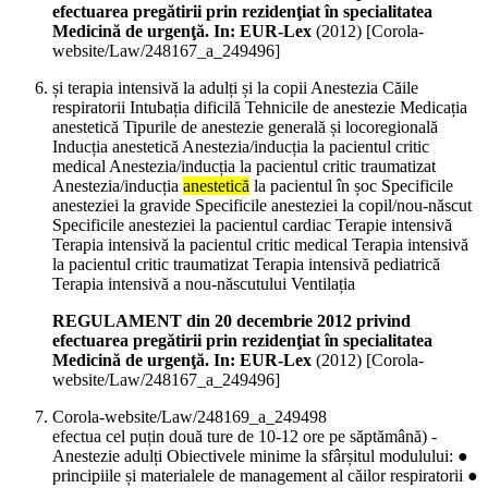
efectuarea pregătirii prin rezidenţiat în specialitatea
Medicină de urgenţă. In: EUR-Lex
(
2012
)
[Corola-
website/Law/248167_a_249496]
și terapia intensivă la adulți și la copii Anestezia Căile
respiratorii Intubația dificilă Tehnicile de anestezie Medicația
anestetică Tipurile de anestezie generală și locoregională
Inducția anestetică Anestezia/inducția la pacientul critic
medical Anestezia/inducția la pacientul critic traumatizat
Anestezia/inducția
anestetică
la pacientul în șoc Specificile
anesteziei la gravide Specificile anesteziei la copil/nou-născut
Specificile anesteziei la pacientul cardiac Terapie intensivă
Terapia intensivă la pacientul critic medical Terapia intensivă
la pacientul critic traumatizat Terapia intensivă pediatrică
Terapia intensivă a nou-născutului Ventilația
REGULAMENT din 20 decembrie 2012 privind
efectuarea pregătirii prin rezidenţiat în specialitatea
Medicină de urgenţă. In: EUR-Lex
(
2012
)
[Corola-
website/Law/248167_a_249496]
Corola-website/Law/248169_a_249498
efectua cel puțin două ture de 10-12 ore pe săptămână) -
Anestezie adulți Obiectivele minime la sfârșitul modulului: ●
principiile și materialele de management al căilor respiratorii ●