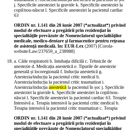
j. Specificile anesteziei la gravide k. Specificile anesteziei la
copil/nou-născut l. Specificile anesteziei la pacientul cardiac
63
ORDIN nr. 1.141 din 28 iunie 2007 (*actualizat*) privind
modul de efectuare a pregătirii prin rezidenţiat în
specialităţile prevăzute de Nomenclatorul specialităţilor
medicale, medico-dentare şi farmaceutice pentru reţeaua
de asistenţă medicală. In: EUR-Lex
(
2007
)
[Corola-
website/Law/237659_a_238988]
a. Căile respiratorii b. Intubația dificilă c. Tehnicile de
anestezie d. Medicația anestetică e. Tipurile de anestezie
generală și locoregională f. Inducția anestetică g.
Anestezia/inducția la pacientul critic medical h.
Anestezia/inducția la pacientul critic traumatizat i.
Anestezia/inducția
anestetică
la pacientul în șoc j. Specificile
anesteziei la gravide k. Specificile anesteziei la copil/nou-
născut l. Specificile anesteziei la pacientul cardiac 63. Terapie
Intensivă a. Terapia intensivă la pacientul critic medical b.
Terapia intensivă la pacientul critic traumatizat c. Terapia
ORDIN nr. 1.141 din 28 iunie 2007 (*actualizat*) privind
modul de efectuare a pregătirii prin rezidenţiat în
specialităţile prevăzute de Nomenclatorul specialităţilor