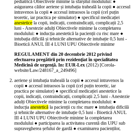
pediatrică Obiectivele minime la sfârșitul modulului: ●
asigurarea căilor aeriene și intubația traheală la copii ● accesul
intravenos la copii ● accesul intraosos la copii (cel puțin
teoretic, iar practica pe simulator) ● specificul medicației
anestetice
la copii, indicații, contraindicații, complicații 2,5
luni - Anestezie adulți Obiectivele minime la completarea
modulului: ● inducția anestetică la pacienții cu risc mare ●
intubația dificilă și tehnicile alternative de intubație 0,5 luni -
Bioetică ANUL III 4 LUNI UPU Obiectivele minime
REGULAMENT din 20 decembrie 2012 privind
efectuarea pregătirii prin rezidenţiat în specialitatea
Medicină de urgenţă. In: EUR-Lex
(
2012
)
[Corola-
website/Law/248167_a_249496]
aeriene și intubația traheală la copii ● accesul intravenos la
copii ● accesul intraosos la copii (cel puțin teoretic, iar
practica pe simulator) ● specificul medicației anestetice la
copii, indicații, contraindicații, complicații 2,5 luni - Anestezie
adulți Obiectivele minime la completarea modulului: ●
inducția
anestetică
la pacienții cu risc mare ● intubația dificilă
și tehnicile alternative de intubație 0,5 luni - Bioetică ANUL
III 4 LUNI UPU Obiectivele minime la completarea
modulului ● participarea la activitatea curentă din UPU sub
supravegherea șefului de gardă ● examinarea pacienților,