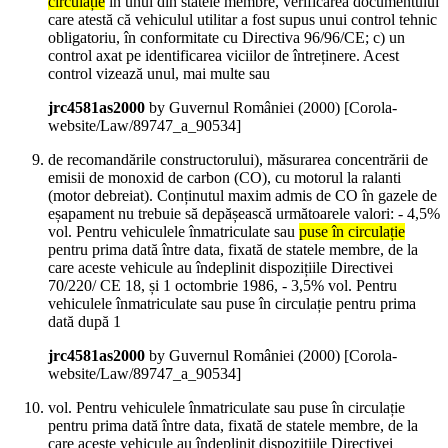
circulație
în unul din statele membre, verificarea documentului
care atestă că vehiculul utilitar a fost supus unui control tehnic
obligatoriu, în conformitate cu Directiva 96/96/CE; c) un
control axat pe identificarea viciilor de întreținere. Acest
control vizează unul, mai multe sau
jrc4581as2000
by Guvernul României (
2000
)
[Corola-
website/Law/89747_a_90534]
de recomandările constructorului), măsurarea concentrării de
emisii de monoxid de carbon (CO), cu motorul la ralanti
(motor debreiat). Conținutul maxim admis de CO în gazele de
eșapament nu trebuie să depășească următoarele valori: - 4,5%
vol. Pentru vehiculele înmatriculate sau
puse în circulație
pentru prima dată între data, fixată de statele membre, de la
care aceste vehicule au îndeplinit dispozițiile Directivei
70/220/ CE 18, și 1 octombrie 1986, - 3,5% vol. Pentru
vehiculele înmatriculate sau puse în circulație pentru prima
dată după 1
jrc4581as2000
by Guvernul României (
2000
)
[Corola-
website/Law/89747_a_90534]
vol. Pentru vehiculele înmatriculate sau puse în circulație
pentru prima dată între data, fixată de statele membre, de la
care aceste vehicule au îndeplinit dispozițiile Directivei