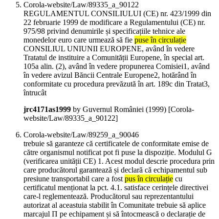
Corola-website/Law/89335_a_90122
REGULAMENTUL CONSILIULUI (CE) nr. 423/1999 din
22 februarie 1999 de modificare a Regulamentului (CE) nr.
975/98 privind denumirile și specificațiile tehnice ale
monedelor euro care urmează să fie
puse în circulație
CONSILIUL UNIUNII EUROPENE, având în vedere
Tratatul de instituire a Comunității Europene, în special art.
105a alin. (2), având în vedere propunerea Comisiei1, având
în vedere avizul Băncii Centrale Europene2, hotărând în
conformitate cu procedura prevăzută în art. 189c din Tratat3,
întrucât
jrc4171as1999
by Guvernul României (
1999
)
[Corola-
website/Law/89335_a_90122]
Corola-website/Law/89259_a_90046
trebuie să garanteze că certificatele de conformitate emise de
către organismul notificat pot fi puse la dispoziție. Modulul G
(verificarea unității CE) 1. Acest modul descrie procedura prin
care producătorul garantează și declară că echipamentul sub
presiune transportabil care a fost
pus în circulație
cu
certificatul menționat la pct. 4.1. satisface cerințele directivei
care-l reglementează. Producătorul sau reprezentantului
autorizat al aceastuia stabilit în Comunitate trebuie să aplice
marcajul Π pe echipament și să întocmească o declarație de