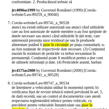
conformitate. 2. Producătorul trebuie să
jrc4096as1999
by Guvernul României (
1999
)
[Corola-
website/Law/89259_a_90046]
Corola-website/Law/89741_a_90528
atunci nu există utilizare autorizată sau atunci când utilizările
care au fost autorizate de statele membre n-au fost sprijinite de
datele necesare sau atunci când utilizările în țări terțe, care
antrenează prezența unor reziduuri pe sau în produsele
alimentare putând fi
puse în circulație
pe piața comunitară, n-
au fost susținute de respectivele date necesare. (3) Conținutul
maxim în reziduuri de pesticide va trebui reexaminat în
permanență. Conținutul poate fi modificat pentru a ține cont
de ultimele informații și date. (4) Pesticidele aramit, barban
jrc4575as2000
by Guvernul României (
2000
)
[Corola-
website/Law/89741_a_90528]
Corola-website/Law/89747_a_90534
de întreținere a vehiculului utilitar în momentul opririi; b)
verificarea fișei de revizie tehnică rutieră prevăzută în art. 5,
de dată recentă, sau un control al documentelor care atestă
respectarea reglementării tehnice pentru vehicule, cu
precădere pentru vehiculele înmatriculate sau
puse în