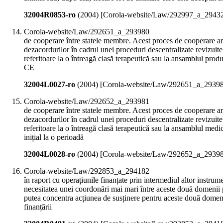
32004R0853-ro
(
2004
)
[Corola-website/Law/292997_a_2943
Corola-website/Law/292651_a_293980
de cooperare între statele membre. Acest proces de cooperare ar t
dezacordurilor în cadrul unei proceduri descentralizate revizuite
referitoare la o întreagă clasă terapeutică sau la ansamblul prod
CE
32004L0027-ro
(
2004
)
[Corola-website/Law/292651_a_2939
Corola-website/Law/292652_a_293981
de cooperare între statele membre. Acest proces de cooperare ar t
dezacordurilor în cadrul unei proceduri descentralizate revizuite
referitoare la o întreagă clasă terapeutică sau la ansamblul medi
inițial la o perioadă
32004L0028-ro
(
2004
)
[Corola-website/Law/292652_a_2939
Corola-website/Law/292853_a_294182
în raport cu operațiunile finanțate prin intermediul altor instru
necesitatea unei coordonări mai mari între aceste două domenii p
putea concentra acțiunea de susținere pentru aceste două domenii
finanțării