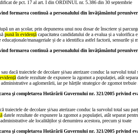
st modificat de pct. 17 al art. I din ORDINUL nr. 5.386 din 30 septembrie
d formarea continuă a personalului din învăţământul preuniver
 după un an școlar, prin depunerea unui nou dosar de înscriere și parcurge
 să
pună în evidență
capacitatea candidatului de a evalua și a valorifica 
ucaționale/manageriale și de a identifica astfel factorii, sensurile și 
d formarea continuă a personalului din învăţământul preuniver
1 sau dacă traiectele de decolare și/sau aterizare conduc la survolul total
 evidență
datele rezultate de expunere la zgomot a populației, atât separat 
i administrative a aglomerării, iar pe hărțile strategice de zgomot trebuie
ea şi completarea Hotărârii Guvernului nr. 321/2005 privind eva
ă traiectele de decolare și/sau aterizare conduc la survolul total sau parț
ță
datele rezultate de expunere la zgomot a populației, atât separat pentru f
 administrative ale localităților și denumirea acestora, precum și toate
ea şi completarea Hotărârii Guvernului nr. 321/2005 privind eva