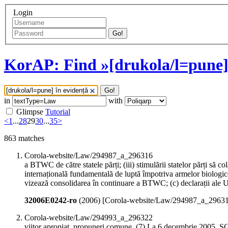
Login
Go!
KorAP: Find »[drukola/l=pune] 
Go!
in
with
Glimpse
Tutorial
<
1
...
28
29
30
...
35
>
863
matches
Corola-website/Law/294987_a_296316
a BTWC de către statele părți; (iii) stimulării statelor părți să 
internațională fundamentală de luptă împotriva armelor biologic
vizează consolidarea în continuare a BTWC; (c) declarații ale U
32006E0242-ro
(
2006
)
[Corola-website/Law/294987_a_2963
Corola-website/Law/294993_a_296322
viitor apropiat, propuneri comune. (7) La 6 decembrie 2005, SG/Î