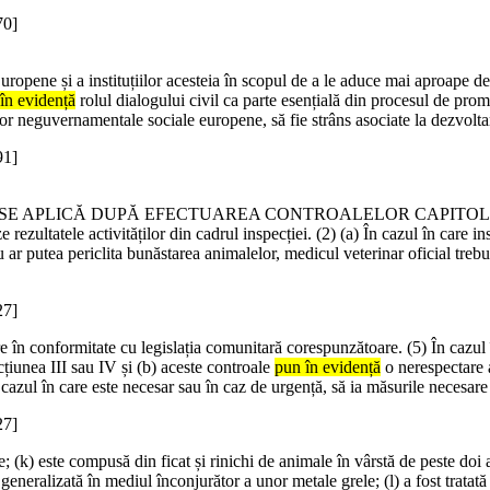
70]
uropene și a instituțiilor acesteia în scopul de a le aduce mai aproape d
în evidență
rolul dialogului civil ca parte esențială din procesul de pro
or neguvernamentale sociale europene, să fie strâns asociate la dezvoltar
91]
I CARE SE APLICĂ DUPĂ EFECTUAREA CONTROALELOR CAPITO
ezultatele activităților din cadrul inspecției. (2) (a) În cazul în care in
 ar putea periclita bunăstarea animalelor, medicul veterinar oficial trebu
27]
re în conformitate cu legislația comunitară corespunzătoare. (5) În cazul
țiunea III sau IV și (b) aceste controale
pun în evidență
o nerespectare 
 cazul în care este necesar sau în caz de urgență, să ia măsurile necesare
27]
e; (k) este compusă din ficat și rinichi de animale în vârstă de peste doi 
generalizată în mediul înconjurător a unor metale grele; (l) a fost tratată