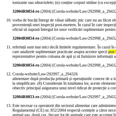
ionizante sau ultraviolete; (n) conține corpuri străine (cu excepți
32004R0854-ro
(
2004
)
[Corola-website/Law/292998_a_2943
vorba de bucăți întregi de vânat sălbatic mic care nu au făcut o
proveniență unei inspecții post-mortem. În cazul în care inspecț
oficial să supună întregul lot unor verificări suplimentare pent
32004R0854-ro
(
2004
)
[Corola-website/Law/292998_a_2943
referință sunt mai mici decât limitele regulamentare. În cazul în 
care analizele suplimentare practicate asupra acestor specii
pun 
reprezentative pentru coloana de apă și să furnizeze informații as
32004R0854-ro
(
2004
)
[Corola-website/Law/292998_a_2943
Corola-website/Law/292997_a_294326
alimentare după producția primară și operațiunile conexe de a in
la simplificare. (8) Considerate în totalitatea lor, aceste element
obiectiv principal asigurarea unui nivel ridicat de protecție a c
32004R0853-ro
(
2004
)
[Corola-website/Law/292997_a_2943
Este necesar ca operatorii din sectorul alimentar care administre
Regulamentul (CE) nr. 852/2004 respectă cerințele a căror neces
animal sau, după caz, fiecare lot de animale care este acceptat în 