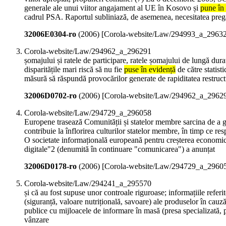
generale ale unui viitor angajament al UE în Kosovo și
pune în
cadrul PSA. Raportul subliniază, de asemenea, necesitatea pregăti
32006E0304-ro
(
2006
)
[Corola-website/Law/294993_a_2963
Corola-website/Law/294962_a_296291
șomajului și ratele de participare, ratele șomajului de lungă durat
disparitățile mari riscă să nu fie
puse în evidență
de către statist
măsură să răspundă provocărilor generate de rapiditatea restruct
32006D0702-ro
(
2006
)
[Corola-website/Law/294962_a_2962
Corola-website/Law/294729_a_296058
Europene trasează Comunității și statelor membre sarcina de a ga
contribuie la înflorirea culturilor statelor membre, în timp ce res
O societate informațională europeană pentru creșterea economică 
digitale"2 (denumită în continuare "comunicarea") a anunțat
32006D0178-ro
(
2006
)
[Corola-website/Law/294729_a_2960
Corola-website/Law/294241_a_295570
și că au fost supuse unor controale riguroase; informațiile referi
(siguranță, valoare nutrițională, savoare) ale produselor în cauză
publice cu mijloacele de informare în masă (presa specializată, 
vânzare