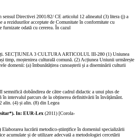
 sensul Directivei 2001/82/ CE articolul 12 alineatul (3) litera (j) a
me a reziduurilor acceptate de Comunitate în conformitate cu
e furnizate odată cu cererea. În cazul
rilor salariați. SECȚIUNEA 3 CULTURA ARTICOLUL III-280 (1) Uniunea
lași timp, moștenirea culturală comună. (2) Acțiunea Uniunii urmărește
ele domenii: (a) îmbunătățirea cunoașterii și a diseminării culturii
 II semnifică dobândirea de către cadrul didactic a unui plus de
în intervalul parcurs de la obținerea definitivării în învățământ.
 alin. (4) și alin. (8) din Legea
sitar*). In: EUR-Lex
(
2011
)
[Corola-
orarea lucrării metodico-științifice în domeniul specializării
ice acumulate și de utilizare adecvată a metodologiei cercetării