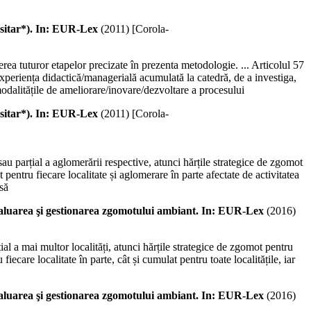
sitar*). In: EUR-Lex
(
2011
)
[Corola-
rea tuturor etapelor precizate în prezenta metodologie. ... Articolul 57
experiența didactică/managerială acumulată la catedră, de a investiga,
modalitățile de ameliorare/inovare/dezvoltare a procesului
sitar*). In: EUR-Lex
(
2011
)
[Corola-
 sau parțial a aglomerării respective, atunci hărțile strategice de zgomot
pentru fiecare localitate și aglomerare în parte afectate de activitatea
 să
luarea şi gestionarea zgomotului ambiant. In: EUR-Lex
(
2016
)
ial a mai multor localități, atunci hărțile strategice de zgomot pentru
iecare localitate în parte, cât și cumulat pentru toate localitățile, iar
luarea şi gestionarea zgomotului ambiant. In: EUR-Lex
(
2016
)