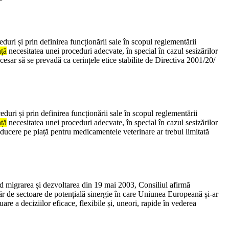
duri și prin definirea funcționării sale în scopul reglementării
ță
necesitatea unei proceduri adecvate, în special în cazul sesizărilor
esar să se prevadă ca cerințele etice stabilite de Directiva 2001/20/
duri și prin definirea funcționării sale în scopul reglementării
ță
necesitatea unei proceduri adecvate, în special în cazul sesizărilor
oducere pe piață pentru medicamentele veterinare ar trebui limitată
ind migrarea și dezvoltarea din 19 mai 2003, Consiliul afirmă
 de sectoare de potențială sinergie în care Uniunea Europeană și-ar
e a deciziilor eficace, flexibile și, uneori, rapide în vederea