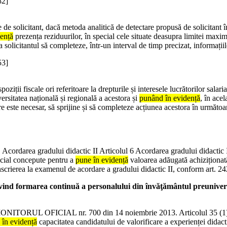
82]
de solicitant, dacă metoda analitică de detectare propusă de solicitant în
ență
prezența reziduurilor, în special cele situate deasupra limitei maxi
solicitantul să completeze, într-un interval de timp precizat, informațiil
53]
ispoziții fiscale ori referitoare la drepturile și interesele lucrăto
versitatea națională și regională a acestora și
punând în evidență
, în ace
e este necesar, să sprijine și să completeze acțiunea acestora în următoar
a 1 Acordarea gradului didactic II Articolul 6 Acordarea gradului didactic
pecial concepute pentru a
pune în evidență
valoarea adăugată achiziționată 
înscrierea la examenul de acordare a gradului didactic II, conform art. 242
d formarea continuă a personalului din învăţământul preuniver
NITORUL OFICIAL nr. 700 din 14 noiembrie 2013. Articolul 35 (1) Elab
 în evidență
capacitatea candidatului de valorificare a experienței didact