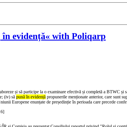
în evidență« with Poliqarp
colaboreze și să participe la o examinare efectivă și completă a BTWC și s
e; (iv) să
pună în evidență
propunerile menționate anterior, care sunt su
niunii Europene enunțate de președinție în perioada care precede confer
16]
R și Comisia au prezentat Consiliului raportul privind "Rolul și contrib