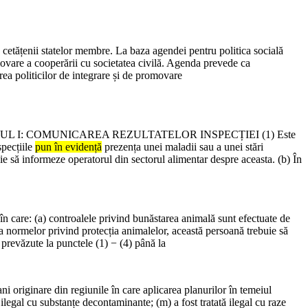
e cetățenii statelor membre. La baza agendei pentru politica socială
movare a cooperării cu societatea civilă. Agenda prevede ca
ea politicilor de integrare și de promovare
LUL I: COMUNICAREA REZULTATELOR INSPECȚIEI (1) Este
specțiile
pun în evidență
prezența unei maladii sau a unei stări
ie să informeze operatorul din sectorul alimentar despre aceasta. (b) În
 în care: (a) controalele privind bunăstarea animală sunt efectuate de
a normelor privind protecția animalelor, această persoană trebuie să
 prevăzute la punctele (1) − (4) până la
ani originare din regiunile în care aplicarea planurilor în temeiul
 ilegal cu substanțe decontaminante; (m) a fost tratată ilegal cu raze