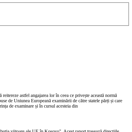
ă reitereze astfel angajarea lor în ceea ce privește această normă
puse de Uniunea Europeană examinării de către statele părți și care
ința de examinare și în cursul acesteia din
uția viitoare ale UE în Kosovo". Acest raport trasează direcțiile