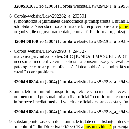
32005R1071-ro
(
2005
)
[Corola-website/Law/294241_a_2955
Corola-website/Law/292262_a_293591
și monitoriza legitimitatea democratică și transparența Uniunii E
adoptată la Nisa stă o nouă formă de bună guvernare care
pune 
organizațiile neguvernamentale, cum ar fi Platforma organizațiil
32004D0100-ro
(
2004
)
[Corola-website/Law/292262_a_2935
Corola-website/Law/292998_a_294327
marcarea privind sănătatea. SECȚIUNEA II MĂSUR
necesar ca medicul veterinar oficial să consemneze și să evalueze r
patologice care ar putea afecta sănătatea publică sau animală sau
cazul în care problema
32004R0854-ro
(
2004
)
[Corola-website/Law/292998_a_2943
animalelor în timpul transportului, trebuie să ia măsurile necesa
un membru al personalului auxiliar oficial în conformitate cu sec
informeze imediat medicul veterinar oficial despre aceasta și, în
32004R0854-ro
(
2004
)
[Corola-website/Law/292998_a_2943
substanțe interzise sau de la animale tratate cu substanțe interzis
articolului 5 din Directiva 96/23/ CE a
pus în evidență
prezența 