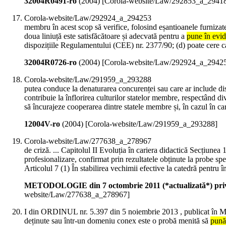
32004R0491-ro
(
2004
)
[Corola-website/Law/292853_a_2941
Corola-website/Law/292924_a_294253
membru în acest scop să verifice, folosind eșantioanele furnizate 
doua liniuță este satisfăcătoare și adecvată pentru a
pune în evid
dispozițiile Regulamentului (CEE) nr. 2377/90; (d) poate cere ca 
32004R0726-ro
(
2004
)
[Corola-website/Law/292924_a_2942
Corola-website/Law/291959_a_293288
putea conduce la denaturarea concurenței sau care ar include d
contribuie la înflorirea culturilor statelor membre, respectând di
să încurajeze cooperarea dintre statele membre și, în cazul în car
12004V-ro
(
2004
)
[Corola-website/Law/291959_a_293288]
Corola-website/Law/277638_a_278967
de criză. ... Capitolul II Evoluția în cariera didactică Secțiune
profesionalizare, confirmat prin rezultatele obținute la probe s
Articolul 7 (1) În stabilirea vechimii efective la catedră pentru 
METODOLOGIE din 7 octombrie 2011 (*actualizată*) privin
website/Law/277638_a_278967]
I din ORDINUL nr. 5.397 din 5 noiembrie 2013 , publicat în MO
deținute sau într-un domeniu conex este o probă menită să
pună