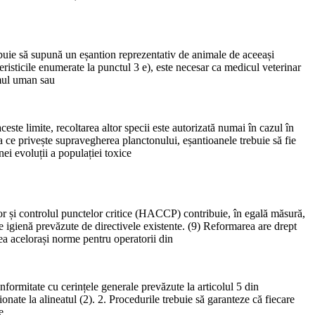
rebuie să supună un eșantion reprezentativ de animale de aceeași
risticile enumerate la punctul 3 e), este necesar ca medicul veterinar
umul uman sau
este limite, recoltarea altor specii este autorizată numai în cazul în
a ce privește supravegherea planctonului, eșantioanele trebuie să fie
nei evoluții a populației toxice
lor și controlul punctelor critice (HACCP) contribuie, în egală măsură,
e igienă prevăzute de directivele existente. (9) Reformarea are drept
rea acelorași norme pentru operatorii din
nformitate cu cerințele generale prevăzute la articolul 5 din
ionate la alineatul (2). 2. Procedurile trebuie să garanteze că fiecare
e