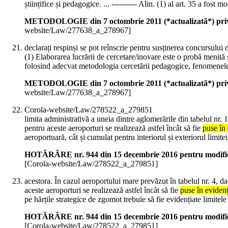
științifice și pedagogice. ... ---------- Alin. (1) al art. 35 a fo
METODOLOGIE din 7 octombrie 2011 (*actualizată*) privin
website/Law/277638_a_278967]
declarați respinși se pot reînscrie pentru susținerea concursului
(1) Elaborarea lucrării de cercetare/inovare este o probă menită
folosind adecvat metodologia cercetării pedagogice, fenomenele ed
METODOLOGIE din 7 octombrie 2011 (*actualizată*) privin
website/Law/277638_a_278967]
Corola-website/Law/278522_a_279851
limita administrativă a uneia dintre aglomerările din tabelul nr. 
pentru aceste aeroporturi se realizează astfel încât să fie
puse în
aeroportuară, cât și cumulat pentru interiorul și exteriorul limite
HOTĂRÂRE nr. 944 din 15 decembrie 2016 pentru modificar
[Corola-website/Law/278522_a_279851]
acestora. În cazul aeroportului mare prevăzut în tabelul nr. 4, dac
aceste aeroporturi se realizează astfel încât să fie
puse în eviden
pe hărțile strategice de zgomot trebuie să fie evidențiate limitele
HOTĂRÂRE nr. 944 din 15 decembrie 2016 pentru modificar
[Corola-website/Law/278522_a_279851]