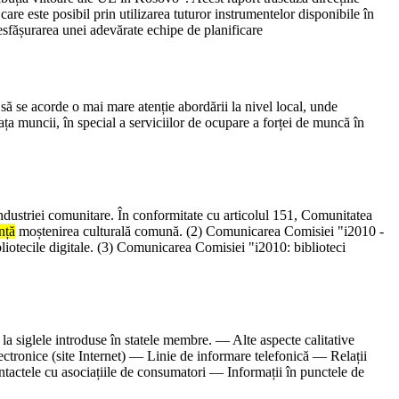
re este posibil prin utilizarea tuturor instrumentelor disponibile în
desfășurarea unei adevărate echipe de planificare
i să se acorde o mai mare atenție abordării la nivel local, unde
piața muncii, în special a serviciilor de ocupare a forței de muncă în
industriei comunitare. În conformitate cu articolul 151, Comunitatea
nță
moștenirea culturală comună. (2) Comunicarea Comisiei "i2010 -
liotecile digitale. (3) Comunicarea Comisiei "i2010: biblioteci
e la siglele introduse în statele membre. ― Alte aspecte calitative
ectronice (site Internet) ― Linie de informare telefonică ― Relații
ntactele cu asociațiile de consumatori ― Informații în punctele de