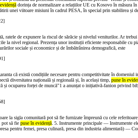
 evidență
dorința de normalizare a relațiilor UE cu Kosovo în măsura în ca
rii unei viitoare misiuni în cadrul PESA, în special prin stabilirea și 
22]
ă, ratele de expunere la riscul de sărăcie și nivelul veniturilor. Ar trebu
icile la nivel regional. Prezența unor instituții eficiente responsabile cu 
urărilor sociale și economice și de îmbătrânirea demografică, este
91]
ranta că există condițiile necesare pentru competitivitate în domeniul 
pectă diversitatea națională și regională și, în același timp,
pune în evide
și ocuparea forței de muncă"1 a anunțat o inițiativă-fanion privind bib
58]
toare la sigla comunitară pot să fie furnizate împreună cu cele referitoar
 pot să fie
puse în evidență
. 5. Instrumente principale ― Instrumente el
presa pentru femei, presa culinară, presa din industria alimentară) ― Co