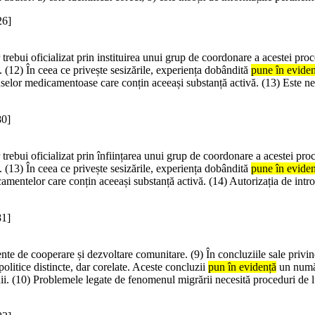
26]
rebui oficializat prin instituirea unui grup de coordonare a acestei proce
. (12) În ceea ce privește sesizările, experiența dobândită
pune în eviden
uselor medicamentoase care conțin aceeași substanță activă. (13) Este nec
80]
rebui oficializat prin înființarea unui grup de coordonare a acestei proce
. (13) În ceea ce privește sesizările, experiența dobândită
pune în eviden
camentelor care conțin aceeași substanță activă. (14) Autorizația de intr
81]
mente de cooperare și dezvoltare comunitare. (9) În concluziile sale priv
olitice distincte, dar corelate. Aceste concluzii
pun în evidență
un număr
. (10) Problemele legate de fenomenul migrării necesită proceduri de luar