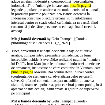
aduce un elan modernist și cosmopolit și "personalitatea
indoneziană", o "mitologie în care sunt
puse în pagină
legende populare, preamărirea trecutului, eroismul național",
în producții puternic politizate.726 Banda desenată în
Indonezia constituie o lectură urbană, și nu întotdeauna
interesul pentru ea scade odată cu înaintarea în vârstă, fiind
consumată și de către persoane cu educație înaltă (medici,
avocați
Mit și bandă desenată
by Gelu Teampău
[Corola-
publishinghouse/Science/1113_a_2621]
Tibet, prevestind fascinația occidentală față de culturile
asiatice, compus într-o prezentare psihedelică, de lumi
incredibile, lichide, Steve Ditko realizând pagini în "maniera
lui Dali"), Iron Man (marele milionar al industriei americane
de armament, luat ostatic de către comuniști în Vietnam, care
pune în pagină
obsesiile Războiului Rece), Silver Surfer
(confruntat de asemenea cu adversitatea celor pe care îi
salvează, oferind comentarii asupra maladiilor umane ca
războiul, foametea, poluarea, prea cerebral pentru public, însă
apreciat de intelectuali). Sunt create și grupuri de super-eroi,
pe principiul
Mit și bandă desenată
by Gelu Teampău
[Corola-