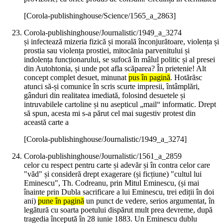
[Corola-publishinghouse/Science/1565_a_2863]
Corola-publishinghouse/Journalistic/1949_a_3274
și infectează mizeria fizică și morală înconjurătoare, violența și
prostia sau violența prostiei, mitocănia parvenitului și
indolența funcționarului, se sufocă în mâlul politic și al presei
din Autohtonia, și unde pot afla scăparea? În prietenie! Alt
concept complet desuet, minunat
pus în pagină
. Hotărăsc
atunci să-și comunice în scris scurte impresii, întâmplări,
gânduri din realitatea imediată, folosind desuetele și
intruvabilele cartoline și nu asepticul „mail“ informatic. Drept
să spun, acesta mi s-a părut cel mai sugestiv protest din
această carte a
[Corola-publishinghouse/Journalistic/1949_a_3274]
Corola-publishinghouse/Journalistic/1561_a_2859
celor cu respect pentru carte și adevăr și în contra celor care
"văd" și consideră drept exagerare (și ficțiune) "cultul lui
Eminescu", Th. Codreanu, prin Mitul Eminescu, (și mai
înainte prin Dubla sacrificare a lui Eminescu, trei ediții în doi
ani)
pune în pagină
un punct de vedere, serios argumentat, în
legătură cu soarta poetului dispărut mult prea devreme, după
tragedia începută în 28 iunie 1883. Un Eminescu dublu