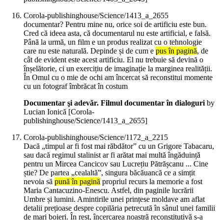
Corola-publishinghouse/Science/1413_a_2655
documentar? Pentru mine nu, orice soi de artificiu este bun.
Cred că ideea asta, că documentarul nu este artificial, e falsă.
Până la urmă, un film e un produs realizat cu o tehnologie
care nu este naturală. Depinde și de cum e
pus în pagină
, de
cât de evident este acest artificiu. El nu trebuie să devină o
înșelătorie, ci un exercițiu de imaginație la marginea realității.
În Omul cu o mie de ochi am încercat să reconstitui momente
cu un fotograf îmbrăcat în costum
Documentar şi adevăr. Filmul documentar în dialoguri
by
Lucian Ionică
[Corola-
publishinghouse/Science/1413_a_2655]
Corola-publishinghouse/Science/1172_a_2215
Dacă „timpul ar fi fost mai răbdător” cu un Grigore Tabacaru,
sau dacă regimul stalinist ar fi arătat mai multă îngăduință
pentru un Mircea Cancicov sau Lucrețiu Pătrășcanu ... Cine
știe? De partea „cealaltă”, singura băcăuancă ce a simțit
nevoia să
pună în pagină
propriul recurs la memorie a fost
Maria Cantacuzino-Enescu. Astfel, din paginile lucrării
Umbre și lumini. Amintirile unei prințese moldave am aflat
detalii prețioase despre copilăria petrecută în sânul unei familii
de mari boieri. În rest, încercarea noastră reconstitutivă s-a