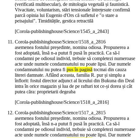
(verificată multisecular), de mitologia vegetală și faunistică.
Vivacitate, voluntarism, stări tensionale întrețesute confirmă
parcă opinia lui Eugenio d'Ors că sufletul e "o stare a
peisajului". Timiditățile, gestica retractilă
[Corola-publishinghouse/Science/1545_a_2843]
Corola-publishinghouse/Science/1518_a_2816
asemenea fostului președinte, nomina odiosa. Propunerea a
fost adoptată, însă n-a putut fi pusă în practică. Ca să-l
condamni pe odiosul individ, trebuie să completezi numeroase
acte unde numele condamnatului nu poate lipsi. Dar numele
condamnatului nu putea fi
pus în pagină
tocmai din cauza
literei damnate. Aflând aceasta, familia R. pur și simplu a
înflorit: fostul director adjunct al liceului din Bukuna din Deal
intra în orice magazin și lua de pe rafturi tot ce-și dorea și cât
putea căra: proprietarii degeaba
[Corola-publishinghouse/Science/1518_a_2816]
Corola-publishinghouse/Science/1517_a_2815
asemenea fostului președinte, nomina odiosa. Propunerea a
fost adoptată, însă n-a putut fi pusă în practică. Ca să-l
condamni pe odiosul individ, trebuie să completezi numeroase
acte unde numele condamnatului nu poate lipsi. Dar numele