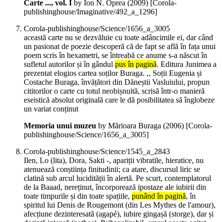
Carte ..., vol. I
by Ion N. Oprea (
2009
)
[Corola-
publishinghouse/Imaginative/492_a_1296]
Corola-publishinghouse/Science/1656_a_3005
această carte nu se dezvăluie cu toate adâncimile ei, dar când
un pasionat de poezie descoperă că de fapt se află în fața unui
poem scris în hexametri, se întreabă ce anume s-a născut în
sufletul autorilor și în gândul
pus în pagină
. Editura Junimea a
prezentat elogios cartea soților Buraga. ,, Soții Eugenia și
Costache Buraga, învățători din Dăneștii Vasluiului, propun
cititorilor o carte cu totul neobișnuită, scrisă într-o manieră
eseistică absolut originală care le dă posibilitatea să înglobeze
un variat conținut
Memoria unui muzeu
by Mărioara Buraga (
2006
)
[Corola-
publishinghouse/Science/1656_a_3005]
Corola-publishinghouse/Science/1545_a_2843
Ilen, Lo (lita), Dora, Sakti -, apariții vibratile, hieratice, nu
atenuează conștiința finitudinii; ca atare, discursul liric se
clatină sub arcul lucidității în alertă. Pe scurt, contemplatorul
de la Baaad, nereținut, încorporează ipostaze ale iubirii din
toate timpurile și din toate spațiile,
punând în pagină
, în
spiritul lui Denis de Rougemont (din Les Mythes de l'amour),
afecțiune dezinteresată (agapé), iubire gingașă (storge), dar și