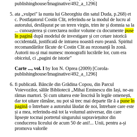
publishinghouse/Imaginative/492_a_1296]
ata „vulpeiʺ la nunta lui Gheorghiu din satul Duda, p.268) et
c. Postfațatorul Costin Clit, referindu-se la modul de lucru al
autorului, desfășurat pe un teren virgin, trim ite și domnia sa la
... cunoașterea și corectarea noilor volume cu documente
puse
în pagină
după modelul de investigare și cer cetare istorică
occidentală, justificată de intrarea noastră euro peană. Spiritul
recomandărilor făcute de Costin Clit au rezonanță în zonă.
Autorii nu-și mai numesc monografii lucrările lor, cum era
obiceiul, ci „pagini de istorieʺ
Carte ..., vol. I
by Ion N. Oprea (
2009
)
[Corola-
publishinghouse/Imaginative/492_a_1296]
fi publicată. Băncile din Grădina Copou, din Parcul
Voievozilor, sălile Bibliotecii „Mihai Eminescu din Iași, ne-au
rămas martori. Și cum uitarea este înscrisă în legile omenești,
dar tot uitare rămâne, nu pot să trec mai departe făr ă a
pune în
pagină
o întrebare a autorului lăudat de noi, întrebare care este
și a mea, referindu-mă tot la volumul aniversar, din care
lipsește tocmai portretul singurului supraviețuitor din
conducerea liceului de acum 50 de ani!... Unii, pentru a-și
promova valorile