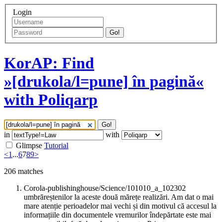
Login
Go!
KorAP: Find
»[drukola/l=pune] în pagină«
with Poliqarp
Go!
in
with
Glimpse
Tutorial
<
1
...
6
7
8
9
>
206
matches
Corola-publishinghouse/Science/101010_a_102302
umbrăreștenilor la aceste două mărețe realizări. Am dat o mai
mare atenție perioadelor mai vechi și din motivul că accesul la
informațiile din documentele vremurilor îndepărtate este mai