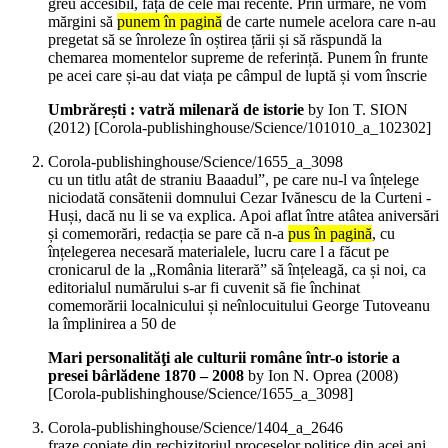
greu accesibil, față de cele mai recente. Prin urmare, ne vom
mărgini să
punem în pagină
de carte numele acelora care n-au
pregetat să se înroleze în oștirea țării și să răspundă la
chemarea momentelor supreme de referință. Punem în frunte
pe acei care și-au dat viața pe câmpul de luptă și vom înscrie
Umbrărești : vatră milenară de istorie
by Ion T. SION
(
2012
)
[Corola-publishinghouse/Science/101010_a_102302]
Corola-publishinghouse/Science/1655_a_3098
cu un titlu atât de straniu Baaadul”, pe care nu-l va înțelege
niciodată consătenii domnului Cezar Ivănescu de la Curteni -
Huși, dacă nu li se va explica. Apoi aflat între atâtea aniversări
și comemorări, redacția se pare că n-a
pus în pagină
, cu
înțelegerea necesară materialele, lucru care l a făcut pe
cronicarul de la „România literară” să înțeleagă, ca și noi, ca
editorialul numărului s-ar fi cuvenit să fie închinat
comemorării localnicului și neînlocuitului George Tutoveanu
la împlinirea a 50 de
Mari personalităţi ale culturii române într-o istorie a
presei bârlădene 1870 – 2008
by Ion N. Oprea (
2008
)
[Corola-publishinghouse/Science/1655_a_3098]
Corola-publishinghouse/Science/1404_a_2646
fraze copiate din rechizitoriul proceselor politice din acei ani,