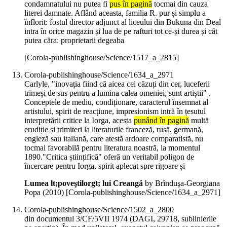
condamnatului nu putea fi
pus în pagină
tocmai din cauza
literei damnate. Aflând aceasta, familia R. pur și simplu a
înflorit: fostul director adjunct al liceului din Bukuna din Deal
intra în orice magazin și lua de pe rafturi tot ce-și durea și cât
putea căra: proprietarii degeaba
[Corola-publishinghouse/Science/1517_a_2815]
Corola-publishinghouse/Science/1634_a_2971
Carlyle, "inovația fiind că aicea cei căzuți din cer, luceferii
trimeși de sus pentru a lumina calea omeniei, sunt artiștii" .
Conceptele de mediu, condiționare, caracterul însemnat al
artistului, spirit de reacțiune, impresionism intră în țesutul
interpretării critice la Iorga, acesta
punând în pagină
multă
erudiție și trimiteri la literaturile franceză, rusă, germană,
engleză sau italiană, care atestă ardoare comparatistă, nu
tocmai favorabilă pentru literatura noastră, la momentul
1890."Critica științifică" oferă un veritabil poligon de
încercare pentru Iorga, spirit aplecat spre rigoare și
Lumea lt;poveştilorgt; lui Creangă
by Brînduşa-Georgiana
Popa (
2010
)
[Corola-publishinghouse/Science/1634_a_2971]
Corola-publishinghouse/Science/1502_a_2800
din documentul 3/CF/5VII 1974 (DAGI, 29718, sublinierile