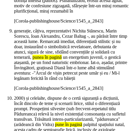
dorință intensă (pathos). Psihanalizabil, erosul acesta agitat,
motiv de confesiune zigzagată, sfârșește într-un miraj romantic
plurificțional, miraj rezumabil în
[Corola-publishinghouse/Science/1545_a_2843]
generație, câțiva, reprezentativi Nichita Stănescu, Marin
Sorescu, Ioan Alexandru, Cezar Baltag -, au părăsit între timp
această lume. Remarcată imediat, diferențiată stilistic și nu
doar, instaurând o simbolistică revelatoare, debutanta de
atunci, sigură de sine, sfidând convențiile și solidară cu
temerarii,
punea în pagină
un energetism juvenil, o gestică
atașantă, pe un fond naturistic embrionar. Iat-o, așadar, printre
Învingători, grațioasă Diană într-o lume albă stimulând
aventura: -"Arcul de vișin petrecut peste umăr și eu / Mi-l
legănam fericită în rând cu băieții
[Corola-publishinghouse/Science/1545_a_2843]
2000) și celelalte, dispune de o certă siguranță a dicțiunii,
încât dincolo de teme și scenarii lirice, stilul o diferențiază
prompt. Prospețimi silvestre (sub frecvent-repetatul titlu
Pădureanca) relevă la nivel existențial consonanța cu sufletul
transilvan. Trăsătură intens-particularizantă, "pădureanca"
(arădeancă din Vidra)
pune în pagină
palpitul spațiului natal,
acesta cadru de semiografie lirică, inclusiv de axiologie