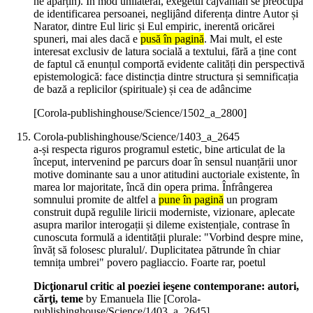
ne aparțin). În mod unilateral, exegetul cajvanian se preocupă
de identificarea persoanei, neglijând diferența dintre Autor și
Narator, dintre Eul liric și Eul empiric, inerentă oricărei
spuneri, mai ales dacă e
pusă în pagină
. Mai mult, el este
interesat exclusiv de latura socială a textului, fără a ține cont
de faptul că enunțul comportă evidente calități din perspectivă
epistemologică: face distincția dintre structura și semnificația
de bază a replicilor (spirituale) și cea de adâncime
[Corola-publishinghouse/Science/1502_a_2800]
Corola-publishinghouse/Science/1403_a_2645
a-și respecta riguros programul estetic, bine articulat de la
început, intervenind pe parcurs doar în sensul nuanțării unor
motive dominante sau a unor atitudini auctoriale existente, în
marea lor majoritate, încă din opera prima. Înfrângerea
somnului promite de altfel a
pune în pagină
un program
construit după regulile liricii moderniste, vizionare, aplecate
asupra marilor interogații și dileme existențiale, contrase în
cunoscuta formulă a identității plurale: "Vorbind despre mine,
învăț să folosesc pluralul/. Duplicitatea pătrunde în chiar
temnița umbrei" povero pagliaccio. Foarte rar, poetul
Dicţionarul critic al poeziei ieşene contemporane: autori,
cărţi, teme
by Emanuela Ilie
[Corola-
publishinghouse/Science/1403_a_2645]