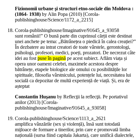
Fizionomii urbane şi structuri etno-sociale din Moldova :
(1864- 1938)
by Alin Popa (
2010
)
[Corola-
publishinghouse/Science/1172_a_2215]
Corola-publishinghouse/Imaginative/91645_a_93058
sunt românii!” O bună parte din cuprinsul cărții este destinat
unei anchete pe tema: „Bătrânețea o piedică în calea creației?”
În dezbatere au intrat creatori de toate vârstele, gerontologi,
psihologi, profesori, medici, poeți, prozatori. De necrezut câte
idei au fost
puse în pagină
pe acest subiect. Aflăm viața și
opera unor oameni celebri, maximele acestora despre
bătrânețe, etapele biologice ale omului cu posibilitățile lor
spirituale, filosofia vârstnicului, potențele lui, necesitatea lui
socială ca depozitar de multă experiență de viață. Și, era de
așteptat
Constantin Huşanu
by Reflecţii la reflecţii. Pe portativul
anilor (
2013
)
[Corola-
publishinghouse/Imaginative/91645_a_93058]
Corola-publishinghouse/Science/1113_a_2621
amplifica vânzările (sex și violență), însă sunt totodată
mijloace de formare a tinerilor, prin care e promovată limba
națională (sursa fiind capitala Jakarta), care unifică dialectele,