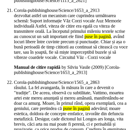
publishinghouse/Science/1113_a_2621]
Corola-publishinghouse/Science/1653_a_2913
dezvoltat astfel un mecanism care cuprindea următoarea
schemă: Suport informație Văz Corzi vocale Auz Memorie
individuală Astfel, viteza de citire era egală cu viteza de
transmitere orală. La începutul primului mileniu textele scrise
au cunoscut un salt important ele fiind
puse în pagină
, având
locuri libere între cuvinte precum și punctuație. Chiar și așa o
bună perioadă de timp cititorii au continuat să citească cu voce
tare, sau în șoaptă, fie să miște imperceptibil buzele și să
vibreze coardele vocale. Circuitul Văz - Corzi vocale
Manual de citire rapidă
by Silviu Vasile (
2009
)
[Corola-
publishinghouse/Science/1653_a_2913]
Corola-publishinghouse/Science/1565_a_2863
râsului. La fel avangarda, în măsura în care a devenit o
"tradiție". De aceea, observă cu subtilitate, Vattimo, moartea
artei este mereu anunțată și mereu amânată, manifestându-se
doar ca amurg. Moare, în primul rând, opera exemplară, cea a
geniului, care pretindea că
pune în pagină
adevărul; moare
estetica, doldora de concepte emfatice, izvorâte din defuncta
metafizică. Desigur, cade dictonul lui Longos ars longa, vita
brevis, căci arta nu mai poate fi perenă, ci e perisabilă și
provizorie, ca orice produs de consum. Credința în eternitatea