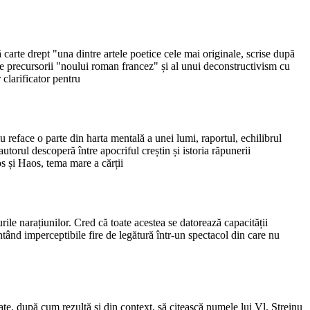
carte drept "una dintre artele poetice cele mai originale, scrise după
tre precursorii "noului roman francez" și al unui deconstructivism cu
 clarificator pentru
 reface o parte din harta mentală a unei lumi, raportul, echilibrul
utorul descoperă între apocriful creștin și istoria răpunerii
s și Haos, tema mare a cărții
elurile narațiunilor. Cred că toate acestea se datorează capacității
tând imperceptibile fire de legătură într-un spectacol din care nu
tate, după cum rezultă și din context, să citească numele lui Vl. Streinu