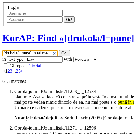
Login
Go!
KorAP: Find »[drukola/l=pune] 
Go!
in
with
Glimpse
Tutorial
<
1
2
3
...
25
>
613
matches
Corola-journal/Journalistic/11259_a_12584
planurile. Așa se face că cel care se prăbușește în cursul unui d
mai poate vedea nimic dincolo de ea, nu mai poate s-o
pună în r
Urmarea e căderea pe care am descris-o la început, o cădere al că
Nuanțele deznădejdii
by Sorin Lavric (
2005
)
[Corola-journal
Corola-journal/Journalistic/11271_a_12596
nemeritată plăcere." O anume voluptate lingvistică a inventarier