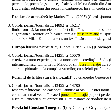
percepțiile, poemele ,studențești" ale Anei Maria Sandu din Ami
Bucureștiul subteran din proza lui Cărtărescu. Însă, în ciuda ace
Erotism de atmosferă
by Marius Chivu (
2005
)
[Corola-journa
Corola-journal/Journalistic/14892_a_16217
limba română, iar numele lor au fost citate în studii critice sau d
al genialității scriitorilor în cauză, fără a fi
puse în relație
cu spir
anilor '80, Milan Kundera a scris un text încărcat de nostalgie
Europa iluziilor pierdute
by Tudorel Urian (
2002
)
[Corola-jo
Corola-journal/Journalistic/14251_a_15576
estetizarea unor experiențe sau a unor teze de credință". Seducția 
intermediul său. Cînturile lui Maldoror sînt
puse în relație
cu apo
anarhii spirituale de la cumpăna vremilor, cu celebrii profeți ir
Pornind de la literatura franceză(II)
by Gheorghe Grigurcu 
Corola-journal/Journalistic/13455_a_14780
fost croită întocmai pe calapodul lăuntric al omului astfel intuit
comentariu mai vechi, în care-l
puneam în relație
pe poet pe de o
Nichita Stănescu și cu optzeciștii. Circumstanță ce dobîndește u
Poezia lui Constant Tonegaru (I)
by Gheorghe Grigurcu (
20