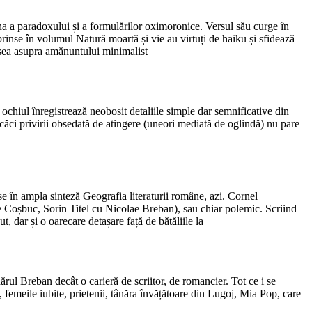
na a paradoxului și a formulărilor oximoronice. Versul său curge în
rinse în volumul Natură moartă și vie au virtuți de haiku și sfidează
desea asupra amănuntului minimalist
 ochiul înregistrează neobosit detaliile simple dar semnificative din
căci privirii obsedată de atingere (uneori mediată de oglindă) nu pare
nse în ampla sinteză Geografia literaturii române, azi. Cornel
Coșbuc, Sorin Titel cu Nicolae Breban), sau chiar polemic. Scriind
, dar și o oarecare detașare față de bătăliile la
rul Breban decât o carieră de scriitor, de romancier. Tot ce i se
i, femeile iubite, prietenii, tânăra învățătoare din Lugoj, Mia Pop, care