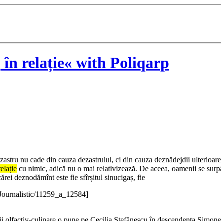
în relație« with Poliqarp
ezastru nu cade din cauza dezastrului, ci din cauza deznădejdii ulterioare
elație
cu nimic, adică nu o mai relativizează. De aceea, oamenii se surpă p
rei deznodămînt este fie sfîrșitul sinucigaș, fie
/Journalistic/11259_a_12584]
ii olfactiv-culinare o pune pe Cecilia Ștefănescu în descendența Simonei