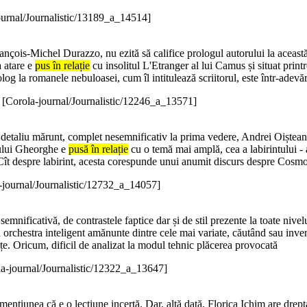
ournal/Journalistic/13189_a_14514]
ançois-Michel Durazzo, nu ezită să califice prologul autorului la această 
a atare e
pus în relație
cu insolitul L'Etranger al lui Camus și situat prin
log la romanele nebuloasei, cum îl intitulează scriitorul, este într-adevăr
)
[Corola-journal/Journalistic/12246_a_13571]
un detaliu mărunt, complet nesemnificativ la prima vedere, Andrei Oișteanu
tului Gheorghe e
pusă în relație
cu o temă mai amplă, cea a labirintului - a
Cît despre labirint, acesta corespunde unui anumit discurs despre Cosmo
-journal/Journalistic/12732_a_14057]
ui semnificativă, de contrastele faptice dar și de stil prezente la toate niv
 orchestra inteligent amănunte dintre cele mai variate, căutând sau inven
nțe. Oricum, dificil de analizat la modul tehnic plăcerea provocată
a-journal/Journalistic/12322_a_13647]
r mențiunea că e o lecțiune incertă. Dar, altă dată, Florica Ichim are drep