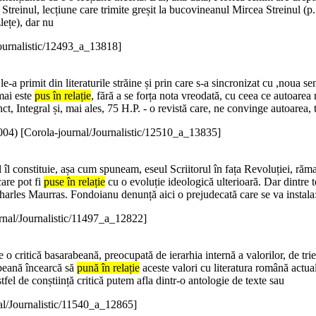
reinul, lecțiune care trimite greșit la bucovineanul Mircea Streinul (p. 1
lețe), dar nu
Journalistic/12493_a_13818]
e-a primit din literaturile străine și prin care s-a sincronizat cu ,noua 
umai este
pus în relație
, fără a se forța nota vreodată, cu ceea ce autoare
t, Integral și, mai ales, 75 H.P. - o revistă care, ne convinge autoarea, 
004
)
[Corola-journal/Journalistic/12510_a_13835]
l îl constituie, așa cum spuneam, eseul Scriitorul în fața Revoluției, 
are pot fi
puse în relație
cu o evoluție ideologică ulterioară. Dar dintre 
 Charles Maurras. Fondoianu denunță aici o prejudecată care se va instala:
rnal/Journalistic/11497_a_12822]
de o critică basarabeană, preocupată de ierarhia internă a valorilor, de t
abeană încearcă să
pună în relație
aceste valori cu literatura română actual
fel de conștiință critică putem afla dintr-o antologie de texte sau
al/Journalistic/11540_a_12865]