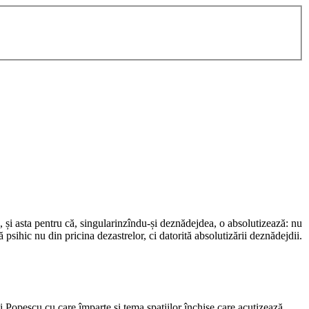
, și asta pentru că, singularinzîndu-și deznădejdea, o absolutizează: nu
sihic nu din pricina dezastrelor, ci datorită absolutizării deznădejdii.
 Popescu cu care împarte și tema spațiilor închise care acutizează