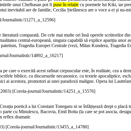
ntirile unui Chelbasan pot fi
puse în relație
cu poemele lui Kiki, iar preu
stui inevitabil aer de familie, Cecilia Ștefănescu are o voce a ei și nu-m
l/Journalistic/11271_a_12596]
e literatură comparată. De cele mai multe ori însă operele scriitorilor din 
itualitatea central-europeană, singura capabilă să explice apariția unor a
 și patetism, Tragedia Europei Centrale (vezi, Milan Kundera, Tragedia E
urnal/Journalistic/14892_a_16217]
pe care o exercită acest rafinat crepuscular este, în realitate, cea a demo
crifele biblice, cu discursurile necanonice, cu textele apocaliptice, esch
onici ai acestora, promotori ai unei paradoxii maligne. Opera lui Lautréa
(
2003
)
[Corola-journal/Journalistic/14251_a_15576]
. Creația poetică a lui Constant Tonegaru ni se înfățișează drept o placă 
 parte cu Minulescu, Bacovia, Emil Botta (la care se pot asocia, desigur
n reflex dramatic
03
)
[Corola-journal/Journalistic/13455_a_14780]