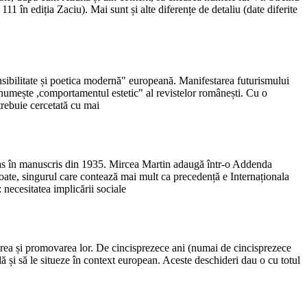
11 în ediția Zaciu). Mai sunt și alte diferențe de detaliu (date diferite
sensibilitate și poetica modernă" europeană. Manifestarea futurismului
a numește ,comportamentul estetic" al revistelor românești. Cu o
trebuie cercetată cu mai
rămas în manuscris din 1935. Mircea Martin adaugă într-o Addenda
toate, singurul care contează mai mult ca precedență e Internaționala
 necesitatea implicării sociale
rierea și promovarea lor. De cincisprezece ani (numai de cincisprezece
ă și să le situeze în context european. Aceste deschideri dau o cu totul