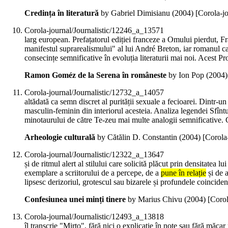
Credința în literatură
by Gabriel Dimisianu (
2004
)
[Corola-j
Corola-journal/Journalistic/12246_a_13571
larg european. Prefațatorul ediției franceze a Omului pierdut, Fr
manifestul suprarealismului" al lui André Breton, iar romanul c
consecințe semnificative în evoluția literaturii mai noi. Acest Pro
Ramon Goméz de la Serena în româneste
by Ion Pop (
2004
Corola-journal/Journalistic/12732_a_14057
altădată ca semn discret al purității sexuale a fecioarei. Dintr-
masculin-feminin din interiorul acesteia. Analiza legendei Sfîn
minotaurului de către Te-zeu mai multe analogii semnificative. 
Arheologie culturală
by Cătălin D. Constantin (
2004
)
[Corola
Corola-journal/Journalistic/12322_a_13647
și de ritmul alert al stilului care solicită plăcut prin densitatea l
exemplare a scriitorului de a percepe, de a
pune în relație
și de a
lipsesc derizoriul, grotescul sau bizarele și profundele coincide
Confesiunea unei minți tinere
by Marius Chivu (
2004
)
[Corol
Corola-journal/Journalistic/12493_a_13818
îl transcrie "Mirto", fără nici o explicație în note sau fără măca