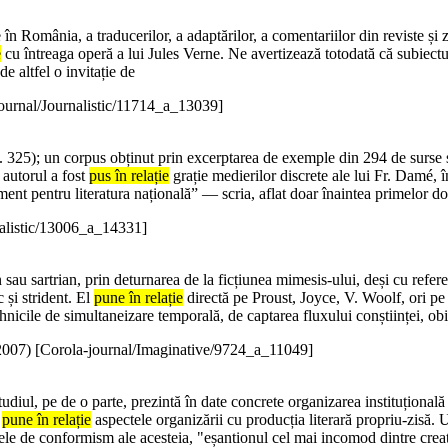
 în România, a traducerilor, a adaptărilor, a comentariilor din reviste și 
e
cu întreaga operă a lui Jules Verne. Ne avertizează totodată că subiectul
de altfel o invitație de
ournal/Journalistic/11714_a_13039]
 325); un corpus obținut prin excerptarea de exemple din 294 de surse sc
 autorul a fost
pus în relație
grație medierilor discrete ale lui Fr. Damé, în
ment pentru literatura națională” — scria, aflat doar înaintea primelor
nalistic/13006_a_14331]
sau sartrian, prin deturnarea de la ficțiunea mimesis-ului, deși cu refere
 și strident. El
pune în relație
directă pe Proust, Joyce, V. Woolf, ori pe
nicile de simultaneizare temporală, de captarea fluxului conștiinței, ob
2007
)
[Corola-journal/Imaginative/9724_a_11049]
Studiul, pe de o parte, prezintă în date concrete organizarea instituțională
a
pune în relație
aspectele organizării cu producția literară propriu-zisă. Un
le de conformism ale acesteia, "eșantionul cel mai incomod dintre creator