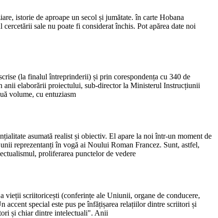
ziare, istorie de aproape un secol și jumătate. în carte Hobana
 cercetării sale nu poate fi considerat închis. Pot apărea date noi
rise (la finalul întreprinderii) și prin corespondența cu 340 de
 anii elaborării proiectului, sub-director la Ministerul Instrucțiunii
 două volume, cu entuziasm
nțialitate asumată realist și obiectiv. El apare la noi într-un moment de
 unii reprezentanți în vogă ai Noului Roman Francez. Sunt, astfel,
iectualismul, proliferarea punctelor de vedere
 a vieții scriitoricești (conferințe ale Uniunii, organe de conducere,
 accent special este pus pe înfățișarea relațiilor dintre scriitori și
i și chiar dintre intelectuali". Anii