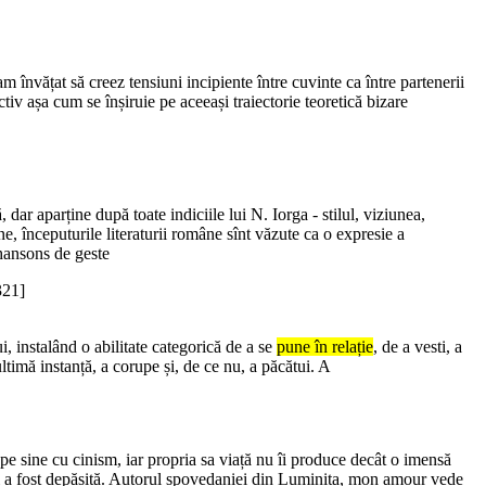
învățat să creez tensiuni incipiente între cuvinte ca între partenerii
ctiv așa cum se înșiruie pe aceeași traiectorie teoretică bizare
ar aparține după toate indiciile lui N. Iorga - stilul, viziunea,
ene, începuturile literaturii române sînt văzute ca o expresie a
chansons de geste
321]
 instalând o abilitate categorică de a se
pune în relație
, de a vesti, a
timă instanță, a corupe și, de ce nu, a păcătui. A
 pe sine cu cinism, iar propria sa viață nu îi produce decât o imensă
i a fost depășită. Autorul spovedaniei din Luminița, mon amour vede