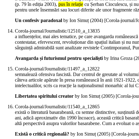
(p. 79 în ediția 2003),
pus în relație
cu Șerban Cioculescu, și nu St
pentru unele însemnări sau locuri diferite ale unor fragmente răz
Un confesiv paradoxal
by Ion Simuț (
2004
)
[Corola-journal/
Corola-journal/Journalistic/12510_a_13835
a influențelor, mai ales tematice, pe care avangarda românească l
contestatar, efervescent, revoluționar din spațiul italian și nu n
sârguință admirabilă sunt analizate revistele Contimporanul, Punc
Avangarda și futurismul pentru specialiști
by Irina Groza (
2
Corola-journal/Journalistic/11497_a_12822
semnalează ofensiva fascistă. Dar centrul de greutate al volumu
câteva articole apărute în presa românească în anii 1921-1922, c
intelectualilor, scris ca reacție la naționalismul monarhic al lui
Libertatea spiritului creator
by Ion Simuț (
2005
)
[Corola-jou
Corola-journal/Journalistic/11540_a_12865
există o literatură basarabeană, cu semne distinctive, susținută 
ani, adică aproximativ din 1990 încoace), această critică basar
altă perspectivă asupra valorilor basarabene. Cum a evoluat o ast
Există o critică regională?
by Ion Simuț (
2005
)
[Corola-journ