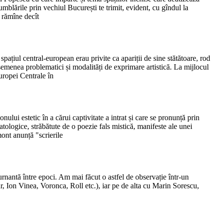
mblările prin vechiul București te trimit, evident, cu gîndul la
i rămîne decît
spațiul central-european erau privite ca apariții de sine stătătoare, rod
semenea problematici și modalități de exprimare artistică. La mijlocul
uropei Centrale în
nului estetic în a cărui captivitate a intrat și care se pronunță prin
atologice, străbătute de o poezie fals mistică, manifeste ale unei
mont anunță "scrierile
turnantă între epoci. Am mai făcut o astfel de observație într-un
, Ion Vinea, Voronca, Roll etc.), iar pe de alta cu Marin Sorescu,