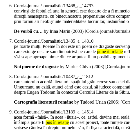
Corola-journal/Journalistic/13468_a_14793
convinși de faptul că arta în general este departe de a fi mime
direcții neașteptate, cu binecunoscuta propensiune către compar
prin formulări neobișnuite materialitatea lucrurilor, instaurând
De vorbă cu…
by Irina Marin (
2003
)
[Corola-journal/Journal
Corola-journal/Journalistic/13485_a_14810
pe foarte mulți. Poeme în doi este un poem de dragoste secvențial
care extrage o stare sau dimpotrivă pe care le
pune în relație
refl
să-i scape aproape nimic din ce ar putea fi un posibil argument al 
Noi poeme de dragoste
by Marius Chivu (
2003
)
[Corola-jour
Corola-journal/Journalistic/10487_a_11812
care autorul o acordă literaturii spațiului grăniceresc sau celei 
Ungureanu nu ezită, atunci când este cazul, să judece comparat
despre Eugen Todoran în contextul Cercului Literar de la Sibiu, a
Cartografia literaturii române
by Tudorel Urian (
2006
)
[Coro
Corola-journal/Journalistic/13189_a_14514
acea formă «falsă», în acea «iluzie», ce, astfel, devine mai real
întâmplă poate fi
pus în relație
cu acest proiect, toate ființele ca
scrisese cândva în dreptul numelui său, în fișa caracterială, cuv