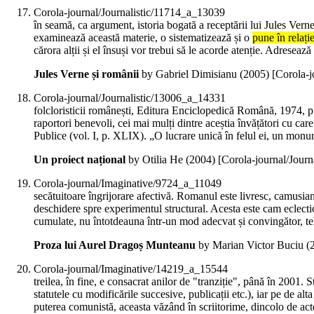
Corola-journal/Journalistic/11714_a_13039
în seamă, ca argument, istoria bogată a receptării lui Jules Verne
examinează această materie, o sistematizează și o
pune în relați
cărora alții și el însuși vor trebui să le acorde atenție. Adresează 
Jules Verne și românii
by Gabriel Dimisianu (
2005
)
[Corola-j
Corola-journal/Journalistic/13006_a_14331
folcloristicii românești, Editura Enciclopedică Română, 1974, p.
raportori benevoli, cei mai mulți dintre aceștia învățători cu care
Publice (vol. I, p. XLIX). „O lucrare unică în felul ei, un monu
Un proiect național
by Otilia He (
2004
)
[Corola-journal/Jour
Corola-journal/Imaginative/9724_a_11049
secătuitoare îngrijorare afectivă. Romanul este livresc, camusian 
deschidere spre experimentul structural. Acesta este cam eclectic
cumulate, nu întotdeauna într-un mod adecvat și convingător, teh
Proza lui Aurel Dragoș Munteanu
by Marian Victor Buciu (
Corola-journal/Imaginative/14219_a_15544
treilea, în fine, e consacrat anilor de "tranziție", până în 2001. 
statutele cu modificările succesive, publicații etc.), iar pe de alt
puterea comunistă, aceasta văzând în scriitorime, dincolo de acte