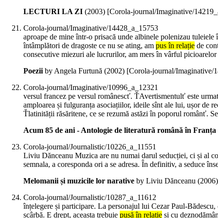
LECTURI LA ZI
(
2003
)
[Corola-journal/Imaginative/14219
Corola-journal/Imaginative/14428_a_15753
aproape de mine într-o prisacă unde albinele polenizau tuleiele 
întâmplători de dragoste ce nu se ating, am
pus în relație
de conti
consecutive miezuri ale lucrurilor, am mers în vârful picioarelor
Poezii
by Angela Furtună (
2002
)
[Corola-journal/Imaginative
Corola-journal/Imaginative/10996_a_12321
versul francez pe versul românescť. ŤAvertismentulť este urmat de
amploarea și fulguranța asociațiilor, ideile sînt ale lui, ușor de 
Ťlatinității răsăritene, ce se rezumă astăzi în poporul românť. S
Acum 85 de ani - Antologie de literatură română în Franța
Corola-journal/Journalistic/10226_a_11551
Liviu Dănceanu Muzica are nu numai darul seducției, ci și al co
semnala, a coresponda ori a se adresa. În definitiv, a seduce îns
Melomanii și muzicile lor narative
by Liviu Dănceanu (
2006
Corola-journal/Journalistic/10287_a_11612
înțelegere și participare. La personajul lui Cezar Paul-Bădescu, 
scârbă. E drept, aceasta trebuie
pusă în relație
și cu deznodământu