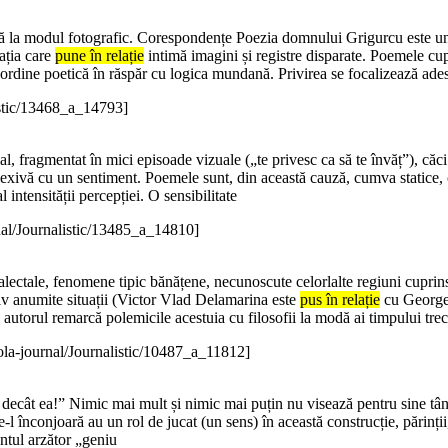
tică la modul fotografic. Corespondențe Poezia domnului Grigurcu este u
ația care
pune în relație
intimă imagini și registre disparate. Poemele cup
 o ordine poetică în răspăr cu logica mundană. Privirea se focalizează a
istic/13468_a_14793]
, fragmentat în mici episoade vizuale („te privesc ca să te învăț”), căci
exivă cu un sentiment. Poemele sunt, din această cauză, cumva statice, 
intensității percepției. O sensibilitate
nal/Journalistic/13485_a_14810]
dialectale, fenomene tipic bănățene, necunoscute celorlalte regiuni cupri
iv anumite situații (Victor Vlad Delamarina este
pus în relație
cu George 
utorul remarcă polemicile acestuia cu filosofii la modă ai timpului trecut
la-journal/Journalistic/10487_a_11812]
ă decât ea!” Nimic mai mult și nimic mai puțin nu visează pentru sine tână
re-l înconjoară au un rol de jucat (un sens) în această construcție, părinți
ântul arzător „geniu