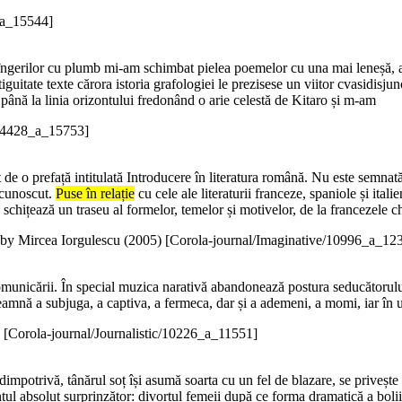
_a_15544]
îngerilor cu plumb mi-am schimbat pielea poemelor cu una mai leneșă, am 
guitate texte cărora istoria grafologiei le prezisese un viitor cvasidisjun
 până la linia orizontului fredonând o arie celestă de Kitaro și m-am
/14428_a_15753]
 o prefață intitulată Introducere în literatura română. Nu este semnată, d
recunoscut.
Puse în relație
cu cele ale literaturii franceze, spaniole și itali
e schițează un traseu al formelor, temelor și motivelor, de la francezele 
by Mircea Iorgulescu (
2005
)
[Corola-journal/Imaginative/10996_a_12
municării. În special muzica narativă abandonează postura seducătorului,
eamnă a subjuga, a captiva, a fermeca, dar și a ademeni, a momi, iar în ul
)
[Corola-journal/Journalistic/10226_a_11551]
dimpotrivă, tânărul soț își asumă soarta cu un fel de blazare, se privește
l absolut surprinzător: divorțul femeii după ce forma dramatică a boli